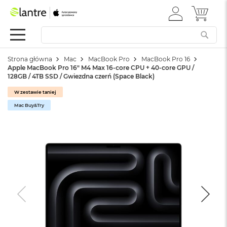
ZALOGUJ
MÓJ 
Apple
SIĘ
Festiwal
Mac
Strona główna
Mac
MacBook Pro
MacBook Pro 16
M
Apple MacBook Pro 16" M4 Max 16-core CPU + 40-core GPU /
a
128GB / 4TB SSD / Gwiezdna czerń (Space Black)
c
B
W zestawie taniej
o
Mac Buy&Try
o
k
N
e
o
W
e
d
ł
u
g
k