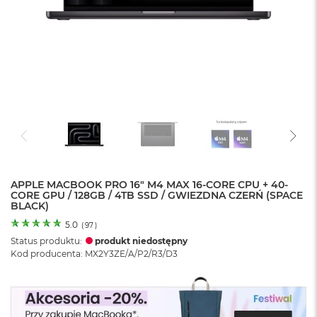
o
l
o
r
u
M
a
c
B
o
o
k
N
e
APPLE MACBOOK PRO 16" M4 MAX 16-CORE CPU + 40-
CORE GPU / 128GB / 4TB SSD / GWIEZDNA CZERŃ (SPACE
o
BLACK)
C
y
5.0
(
97
)
t
Status produktu:
produkt niedostępny
r
Kod producenta: MX2Y3ZE/A/P2/R3/D3
u
s
o
w
o