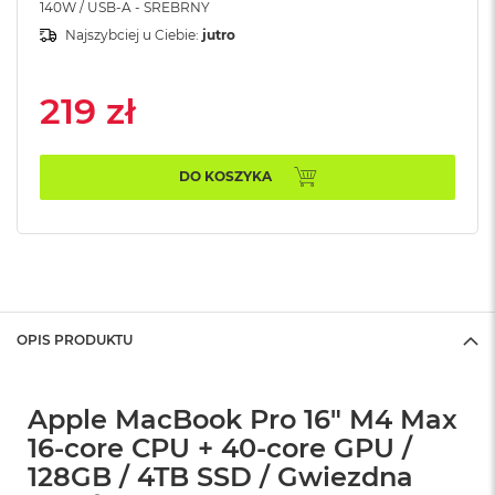
n
140W / USB-A - SREBRNY
o
Najszybciej u Ciebie:
jutro
ś
c
i
219 zł
d
y
s
k
DO KOSZYKA
u
M
a
c
B
o
o
OPIS PRODUKTU
k
N
e
o
Apple MacBook Pro 16" M4 Max
2
16-core CPU + 40-core GPU /
5
6
128GB / 4TB SSD / Gwiezdna
G