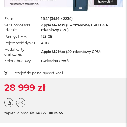
ż
ó
ł
t
Ekran
16,2" (3456 x 2234)
y
Seria procesora i
Apple M4 Max (16-rdzeniowy CPU + 40-
rdzenie
rdzeniowy GPU)
M
Pamięć RAM
128 GB
a
Pojemność dysku
4 TB
c
B
Model karty
Apple M4 Max (40-rdzeniowy GPU)
o
graficznej
o
Kolor obudowy
Gwiezdna Czerń
k
N
Przejdź do pełnej specyfikacji
e
o
28 999 zł
S
u
b
t
e
l
zapytaj o produkt
+48 22 100 25 55
n
y
R