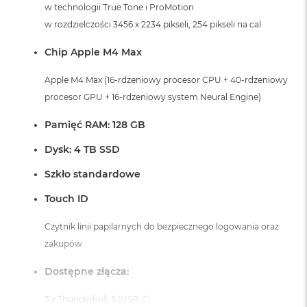
w technologii True Tone i ProMotion
A
i
w rozdzielczości 3456 x 2234 pikseli, 254 pikseli na cal
r
Chip Apple M4 Max
M
a
Apple M4 Max (16-rdzeniowy procesor CPU + 40-rdzeniowy
c
procesor GPU + 16-rdzeniowy system Neural Engine)
B
o
o
Pamięć RAM: 128 GB
k
A
Dysk: 4 TB SSD
i
r
Szkło standardowe
M
5
Touch ID
M
Czytnik linii papilarnych do bezpiecznego logowania oraz
a
zakupów
c
B
Dostępne złącza:
o
o
k
3 x Thunderbolt 5 (USB-C)