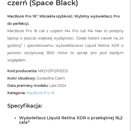
czerń (Space Black)
B
M
MacBook Pro 16″. Wściekła szybkość. Wybitny wyświetlacz. Pro
a
do perfekcji.
c
B
MacBook Pro 16 cali z czipem M4 Pro lub M4 Max to potężny
o
laptop o jeszcze większej wydajności. Dzięki baterii nawet na 24
o
k
1
godziny
i zjawiskowemu wyświetlaczowi Liquid Retina XDR o
N
jasności szczytowej 1600 nitów to sprzęt pro pod każdym
e
względem.
o
5
Kod producenta:
MX2Y3/P2/R3/D3
1
2
Kolor obudowy:
Gwiezdna Czerń
G
Data premiery modelu:
Late 2024
B
Kategoria:
MacBook Pro 16
M
a
Specyfikacja:
c
B
Wyświetlacz Liquid Retina XDR o przekątnej 16,2
o
4
cala
o
k