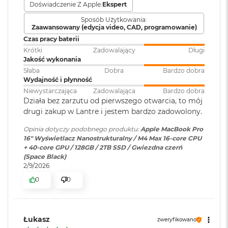
Doświadczenie Z Apple:
Ekspert
o
Bateria
:
Litowo-polimerowa
o
Sposób Użytkowania:
k
Zaawansowany (edycja video, CAD, programowanie)
Wyświetlacz
A
Czas pracy baterii
i
Pojemność baterii
:
100 Wh
Krótki
Zadowalający
Długi
r
Wyświetlacz Super Retina XDR
Jakość wykonania
P
Słaba
Dobra
Bardzo dobra
ó
4
Wyświetlacz Liquid Retina XDR o przekątnej 16,2 cala
;
Szacunkowy czas
do 21h
Wydajność i płynność
ł
rozdzielczość natywna 3456 na 2234 piksele przy 254 pikselach na
pracy na baterii
:
n
Niewystarczająca
Zadowalająca
Bardzo dobra
cal
o
Działa bez zarzutu od pierwszego otwarcia, to mój
c
drugi zakup w Lantre i jestem bardzo zadowolony.
XDR (Extreme Dynamic Range)
Szybkie ładowanie
:
Możliwość szybkiego ładowania
M
Opinia dotyczy podobnego produktu:
Apple MacBook Pro
zasilaczem USB-C o mocy 140W
a
16" Wyświetlacz Nanostrukturalny / M4 Max 16-core CPU
Kontrast 1 000 000:1
c
+ 40-core GPU / 128GB / 2TB SSD / Gwiezdna czerń
B
(Space Black)
Jasność XDR: 1000 nitów utrzymywana na całym ekranie, 1600
o
Ładowanie i
Trzy porty Thunderbolt 5
2/9/2026
nitów szczytowo (tylko treści HDR)
o
rozbudowa
:
(USB‑C) obsługujące:
0
0
k
Ładowanie,
Jasność w trybie SDR: nawet 1000 nitów (w plenerze)
A
DisplayPort,Thunderbolt 5 (do
i
120 Gb/s), Thunderbolt 4 (do 40
r
Kolory
Gb/s), USB 4 (do 40 Gb/s)
Łukasz
S
zweryfikowano