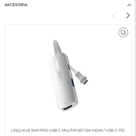
o
AKCESORIA
o
k
N
e
o
S
POR
r
e
b
r
n
y
W
e
d
ł
u
g
p
o
j
e
LINQ HUB 3IN1 PRO USB-C MULTIPORT /4K HDMI / USB-C PD
m