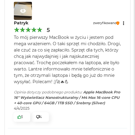
r
G
KTO KOCHA IPHONE’A, POKOCHA I MACA
– Połączenie
w
Producent karty
Apple
Maca z innymi urządzeniami Apple pozwala robić
i
graficznej
:
Patryk
zweryfikowano
e
niesamowite rzeczy. Możesz skopiować coś na iPhonie i
z
5
wkleić to na Macu. Albo odebrać na Macu połączenie
d
To mój pierwszy MacBook w życiu i jestem pod
3
FaceTime i wysłać tekst przez apkę Wiadomości
n
Seria karty
Apple M4 Max
mega wrażeniem. O taki sprzęt mi chodziło. Drogi,
a
graficznej
:
ale czuć za co się zapłaciło. Sprzęt dla tych, którzy
s
OLŚNIEWAJĄCY PROFESJONALNY WYŚWIETLACZ
–
chcą jak najwydajniej i jak najskuteczniej
z
4
Wyświetlacz Liquid Retina XDR 16,2 cala
ma 1600 nitów
a
pracować. Trochę poczekałem na laptopa, ale było
jasności szczytowej, nawet 1000 nitów jasności
r
Model karty
Apple M4 Max (40-rdzeniowy
warto. Lantre informowało mnie telefonicznie o
o
graficznej
utrzymywanej i współczynnik kontrastu 1 000 000:1. A do
:
GPU)
tym, że otrzymali laptopa i będą go już do mnie
ś
tego jest dostępny w opcjonalnej wersji nanostrukturalnej,
wysyłać. Polecam! ;)🚀🔥💪
ć
która zmniejsza odbicie światła i redukuje odblaski.
Opinia dotyczy podobnego produktu:
Apple MacBook Pro
Rodzaje wejść /
3 x Thunderbolt 5 (USB-C), 1 x
M
16" Wyświetlacz Nanostrukturalny / M4 Max 16-core CPU
wyjść
:
HDMI, 1 x Gniazdo na kartę
ZAAWANSOWANE AUDIO I KAMERA
– Kamera 12MP
a
+ 40-core GPU / 64GB / 1TB SSD / Srebrny (Silver)
SDXC, 1 x Gniazdo
c
Center Stage, trzy mikrofony jakości studyjnej i sześć
4/4/2025
B
słuchawkowe 3.5 mm, 1 x
głośników z dźwiękiem przestrzennym i obsługą Dolby
o
3
4
MagSafe 3
o
Atmos sprawią, że zawsze będzie Cię doskonale słychać i
k
widać w perfekcyjnie skomponowanym kadrze.
A