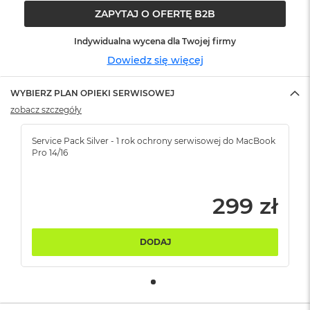
ó
ZAPYTAJ O OFERTĘ B2B
ż
Indywidualna wycena dla Twojej firmy
M
Dowiedz się więcej
a
c
B
WYBIERZ PLAN OPIEKI SERWISOWEJ
o
zobacz szczegóły
o
k
N
Service Pack Silver - 1 rok ochrony serwisowej do MacBook
e
Pro 14/16
o
I
n
d
299 zł
y
g
o
DODAJ
M
a
c
B