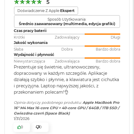
r
1 miliard kolorów
5
e
Doświadczenie Z Apple:
Ekspert
b
Szeroka gama kolorów (P3)
Klawiatura
NIE
r
numeryczna
:
Sposób Użytkowania:
n
Technologia True Tone
Średnio zaawansowany (multimedia, edycja grafiki)
y
Czas pracy baterii
Częstotliwość odświeżania
Krótki
Zadowalający
Długi
Podświetlana
TAK
M
Jakość wykonania
klawiatura
:
a
Technologia ProMotion zapewniająca adaptacyjną częstotliwość
c
Słaba
Dobra
Bardzo dobra
odświeżania do 120 Hz
B
Wydajność i płynność
o
Niewystarczająca
Zadowalająca
Bardzo dobra
Touch ID
:
TAK
Stałe częstotliwości odświeżania: 47,95 Hz, 48,00 Hz, 50,00 Hz,
o
Prezentuje się świetnie, ultranowoczesny,
k
59,94 Hz, 60,00 Hz
dopracowany w każdym szczególe. Aplikacje
A
działają szybko i płynnie, a klawiatura jest cichutka
i
Obsługa
Obsługa maks. czterech
i precyzyjna. Laptop najwyższej jakości, z
r
wyświetlaczy
:
wyświetlaczy zewnętrznych -
przekonaniem polecam!👌
Z
maks. trzech o rozdzielczości 6K
ł
przy 60 Hz podłączonych do
Opinia dotyczy podobnego produktu:
Apple MacBook Pro
o
Chip
portu Thunderbolt i jednego
16" M4 Max 16-core CPU + 40-core GPU / 64GB / 1TB SSD /
t
wyświetlacza do 4K przy 144 Hz
Gwiezdna czerń (Space Black)
y
podłączonego do portu HDMI
Apple M4 Max
1/31/2026
W
0
0
16-rdzeniowe CPU z 12 rdzeniami zapewniającymi wydajność i 4
e