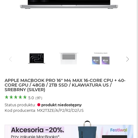
o
l
o
r
u
M
a
c
B
o
o
k
N
e
APPLE MACBOOK PRO 16" M4 MAX 16-CORE CPU + 40-
CORE GPU / 48GB / 2TB SSD / KLAWIATURA US /
o
SREBRNY (SILVER)
C
y
5.0
(
97
)
t
Status produktu:
produkt niedostępny
r
Kod producenta: MX2T3ZE/A/P2/R2/D2/US
u
s
o
w
o