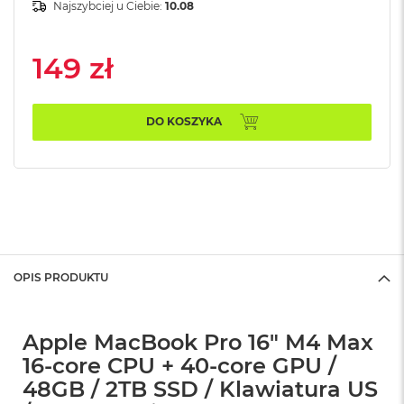
n
Najszybciej u Ciebie:
10.08
o
ś
c
149 zł
i
d
y
s
DO KOSZYKA
k
u
M
a
c
B
o
o
OPIS PRODUKTU
k
N
e
o
Apple MacBook Pro 16" M4 Max
2
16-core CPU + 40-core GPU /
5
6
48GB / 2TB SSD / Klawiatura US
G