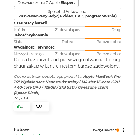
Doświadczenie Z Apple:
Ekspert
o
Bateria
:
Litowo-polimerowa
o
Sposób Użytkowania:
k
Zaawansowany (edycja video, CAD, programowanie)
Wyświetlacz
A
Czas pracy baterii
i
Pojemność baterii
:
100 Wh
Krótki
Zadowalający
Długi
r
Wyświetlacz Super Retina XDR
Jakość wykonania
P
Słaba
Dobra
Bardzo dobra
ó
4
Wyświetlacz Liquid Retina XDR o przekątnej 16,2 cala
;
Szacunkowy czas
do 21h
Wydajność i płynność
ł
rozdzielczość natywna 3456 na 2234 piksele przy 254 pikselach na
pracy na baterii
:
n
Niewystarczająca
Zadowalająca
Bardzo dobra
cal
o
Działa bez zarzutu od pierwszego otwarcia, to mój
c
drugi zakup w Lantre i jestem bardzo zadowolony.
XDR (Extreme Dynamic Range)
Szybkie ładowanie
:
Możliwość szybkiego ładowania
M
Opinia dotyczy podobnego produktu:
Apple MacBook Pro
zasilaczem USB-C o mocy 140W
a
16" Wyświetlacz Nanostrukturalny / M4 Max 16-core CPU
Kontrast 1 000 000:1
c
+ 40-core GPU / 128GB / 2TB SSD / Gwiezdna czerń
B
(Space Black)
Jasność XDR: 1000 nitów utrzymywana na całym ekranie, 1600
o
Ładowanie i
Trzy porty Thunderbolt 5
2/9/2026
nitów szczytowo (tylko treści HDR)
o
rozbudowa
:
(USB‑C) obsługujące:
0
0
k
Ładowanie,
Jasność w trybie SDR: nawet 1000 nitów (w plenerze)
A
DisplayPort,Thunderbolt 5 (do
i
120 Gb/s), Thunderbolt 4 (do 40
r
Kolory
Gb/s), USB 4 (do 40 Gb/s)
Łukasz
S
zweryfikowano