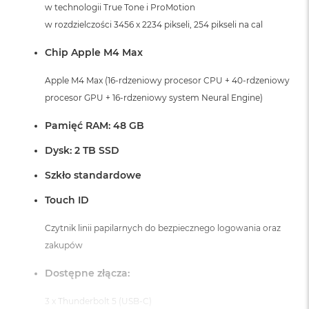
w technologii True Tone i ProMotion
A
i
w rozdzielczości 3456 x 2234 pikseli, 254 pikseli na cal
r
Chip Apple M4 Max
M
a
Apple M4 Max (16-rdzeniowy procesor CPU + 40-rdzeniowy
c
procesor GPU + 16-rdzeniowy system Neural Engine)
B
o
o
Pamięć RAM: 48 GB
k
A
Dysk: 2 TB SSD
i
r
Szkło standardowe
M
5
Touch ID
M
Czytnik linii papilarnych do bezpiecznego logowania oraz
a
zakupów
c
B
Dostępne złącza:
o
o
k
3 x Thunderbolt 5 (USB-C)