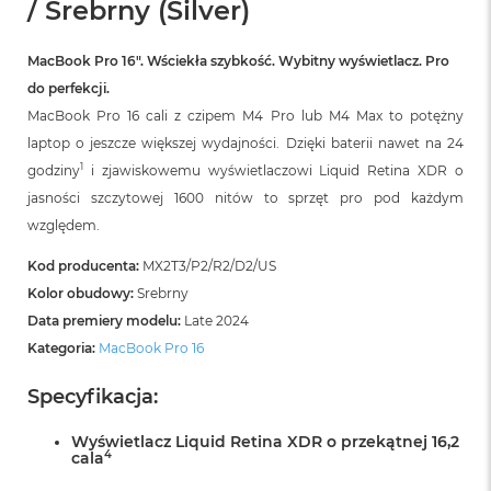
/ Srebrny (Silver)
B
M
MacBook Pro 16″. Wściekła szybkość. Wybitny wyświetlacz. Pro
a
do perfekcji.
c
B
MacBook Pro 16 cali z czipem M4 Pro lub M4 Max to potężny
o
laptop o jeszcze większej wydajności. Dzięki baterii nawet na 24
o
k
1
godziny
i zjawiskowemu wyświetlaczowi Liquid Retina XDR o
N
jasności szczytowej 1600 nitów to sprzęt pro pod każdym
e
względem.
o
5
Kod producenta:
MX2T3/P2/R2/D2/US
1
2
Kolor obudowy:
Srebrny
G
Data premiery modelu:
Late 2024
B
Kategoria:
MacBook Pro 16
M
a
Specyfikacja:
c
B
Wyświetlacz Liquid Retina XDR o przekątnej 16,2
o
4
cala
o
k