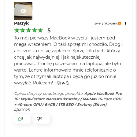
r
G
KTO KOCHA IPHONE’A, POKOCHA I MACA
– Połączenie
w
Producent karty
Apple
Maca z innymi urządzeniami Apple pozwala robić
i
graficznej
:
Patryk
zweryfikowano
e
niesamowite rzeczy. Możesz skopiować coś na iPhonie i
z
5
wkleić to na Macu. Albo odebrać na Macu połączenie
d
To mój pierwszy MacBook w życiu i jestem pod
3
FaceTime i wysłać tekst przez apkę Wiadomości
n
Seria karty
Apple M4 Max
mega wrażeniem. O taki sprzęt mi chodziło. Drogi,
a
graficznej
:
ale czuć za co się zapłaciło. Sprzęt dla tych, którzy
s
OLŚNIEWAJĄCY PROFESJONALNY WYŚWIETLACZ
–
chcą jak najwydajniej i jak najskuteczniej
z
4
Wyświetlacz Liquid Retina XDR 16,2 cala
ma 1600 nitów
a
pracować. Trochę poczekałem na laptopa, ale było
jasności szczytowej, nawet 1000 nitów jasności
r
Model karty
Apple M4 Max (40-rdzeniowy
warto. Lantre informowało mnie telefonicznie o
o
graficznej
utrzymywanej i współczynnik kontrastu 1 000 000:1. A do
:
GPU)
tym, że otrzymali laptopa i będą go już do mnie
ś
tego jest dostępny w opcjonalnej wersji nanostrukturalnej,
wysyłać. Polecam! ;)🚀🔥💪
ć
która zmniejsza odbicie światła i redukuje odblaski.
Opinia dotyczy podobnego produktu:
Apple MacBook Pro
Rodzaje wejść /
3 x Thunderbolt 5 (USB-C), 1 x
M
16" Wyświetlacz Nanostrukturalny / M4 Max 16-core CPU
wyjść
:
HDMI, 1 x Gniazdo na kartę
ZAAWANSOWANE AUDIO I KAMERA
– Kamera 12MP
a
+ 40-core GPU / 64GB / 1TB SSD / Srebrny (Silver)
SDXC, 1 x Gniazdo
c
Center Stage, trzy mikrofony jakości studyjnej i sześć
4/4/2025
B
słuchawkowe 3.5 mm, 1 x
głośników z dźwiękiem przestrzennym i obsługą Dolby
o
3
4
MagSafe 3
o
Atmos sprawią, że zawsze będzie Cię doskonale słychać i
k
widać w perfekcyjnie skomponowanym kadrze.
A