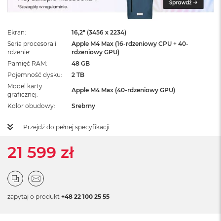
ż
ó
ł
t
Ekran
16,2" (3456 x 2234)
y
Seria procesora i
Apple M4 Max (16-rdzeniowy CPU + 40-
rdzenie
rdzeniowy GPU)
M
Pamięć RAM
48 GB
a
Pojemność dysku
2 TB
c
B
Model karty
Apple M4 Max (40-rdzeniowy GPU)
o
graficznej
o
Kolor obudowy
Srebrny
k
N
Przejdź do pełnej specyfikacji
e
o
21 599 zł
S
u
b
t
e
l
zapytaj o produkt
+48 22 100 25 55
n
y
R