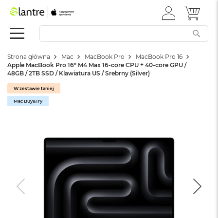
ZALOGUJ
MÓJ 
Apple
SIĘ
Festiwal
Mac
Strona główna
Mac
MacBook Pro
MacBook Pro 16
M
Apple MacBook Pro 16" M4 Max 16-core CPU + 40-core GPU /
a
48GB / 2TB SSD / Klawiatura US / Srebrny (Silver)
c
B
W zestawie taniej
o
Mac Buy&Try
o
k
N
e
o
W
e
d
ł
u
g
k