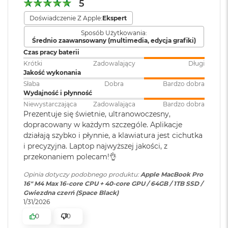
r
1 miliard kolorów
5
e
Doświadczenie Z Apple:
Ekspert
b
Szeroka gama kolorów (P3)
Klawiatura
NIE
r
numeryczna
:
Sposób Użytkowania:
n
Technologia True Tone
Średnio zaawansowany (multimedia, edycja grafiki)
y
Czas pracy baterii
Częstotliwość odświeżania
Krótki
Zadowalający
Długi
Podświetlana
TAK
M
Jakość wykonania
klawiatura
:
a
Technologia ProMotion zapewniająca adaptacyjną częstotliwość
c
Słaba
Dobra
Bardzo dobra
odświeżania do 120 Hz
B
Wydajność i płynność
o
Niewystarczająca
Zadowalająca
Bardzo dobra
Touch ID
:
TAK
Stałe częstotliwości odświeżania: 47,95 Hz, 48,00 Hz, 50,00 Hz,
o
Prezentuje się świetnie, ultranowoczesny,
k
59,94 Hz, 60,00 Hz
dopracowany w każdym szczególe. Aplikacje
A
działają szybko i płynnie, a klawiatura jest cichutka
i
Obsługa
Obsługa maks. czterech
i precyzyjna. Laptop najwyższej jakości, z
r
wyświetlaczy
:
wyświetlaczy zewnętrznych -
przekonaniem polecam!👌
Z
maks. trzech o rozdzielczości 6K
ł
przy 60 Hz podłączonych do
Opinia dotyczy podobnego produktu:
Apple MacBook Pro
o
Chip
portu Thunderbolt i jednego
16" M4 Max 16-core CPU + 40-core GPU / 64GB / 1TB SSD /
t
wyświetlacza do 4K przy 144 Hz
Gwiezdna czerń (Space Black)
y
podłączonego do portu HDMI
Apple M4 Max
1/31/2026
W
0
0
16-rdzeniowe CPU z 12 rdzeniami zapewniającymi wydajność i 4
e