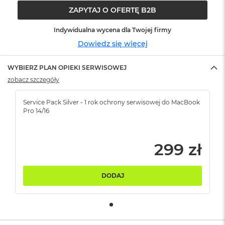
ó
ZAPYTAJ O OFERTĘ B2B
ż
Indywidualna wycena dla Twojej firmy
M
Dowiedz się więcej
a
c
B
WYBIERZ PLAN OPIEKI SERWISOWEJ
o
zobacz szczegóły
o
k
N
Service Pack Silver - 1 rok ochrony serwisowej do MacBook
e
Pro 14/16
o
I
n
d
299 zł
y
g
o
DODAJ
M
a
c
B