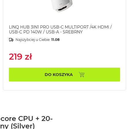
LINQ HUB 3IN1 PRO USB-C MULTIPORT /4K HDMI /
USB-C PD 140W / USB-A - SREBRNY
Najszybciej u Ciebie:
11.08
219 zł
DO KOSZYKA
-core CPU + 20-
y (Silver)