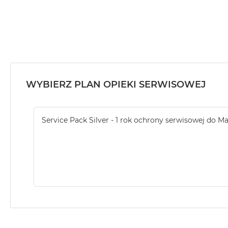
Według
koloru
MacBook
Air
Błękitny
MacBook
Air
WYBIERZ PLAN OPIEKI SERWISOWEJ
Gwiezdna
szarość
MacBook
Service Pack Silver - 1 rok ochrony serwisowej do M
Air
Księżycowa
Poświata
MacBook
Air
Północ
MacBook
Air
Srebrny