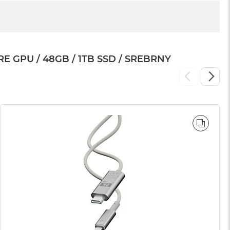
GPU / 48GB / 1TB SSD / SREBRNY
WNAJ
PORÓ