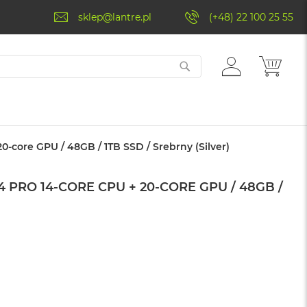
sklep@lantre.pl
(+48) 22 100 25 55
ZALOGUJ
MÓJ 
SIĘ
-core GPU / 48GB / 1TB SSD / Srebrny (Silver)
 PRO 14-CORE CPU + 20-CORE GPU / 48GB /