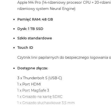
Apple M4 Pro (14-rdzeniowy procesor CPU + 20-rdzen
MacBook
rdzeniowy system Neural Engine)
Pro
Gwiezdna
Pamięć RAM: 48 GB
szarość
Dysk: 1 TB SSD
MacBook
Pro
Szkło standardowe
Srebrny
Touch ID
Według
pamięci
Czytnik linii papilarnych do bezpiecznego logowania
RAM
MacBook
Dostępne złącza:
Pro
8GB
3 x Thunderbolt 5 (USB-C)
RAM
1 x Port HDMI
MacBook
1 x Port MagSafe 3
Pro
1 x Gniazdo na kartę SDXC
16GB
1 x Gniazdo słuchawkowe 3,5 mm
RAM