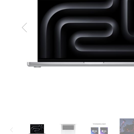
MacBook
Neo
Indygo
MacBook
Neo
Srebrny
Według
pojemności
dysku
MacBook
Neo
256GB
MacBook
Neo
512GB
MacBook
Air
MacBook