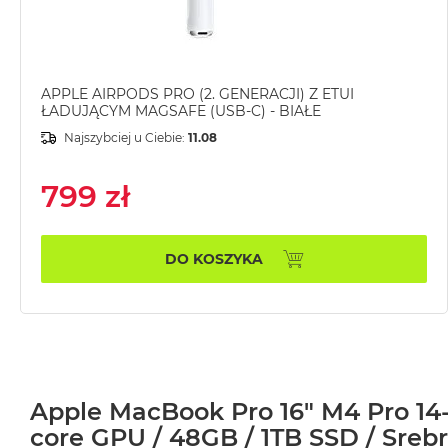
MacBook
Air
32GB
RAM
APPLE AIRPODS PRO (2. GENERACJI) Z ETUI
ŁADUJĄCYM MAGSAFE (USB-C) - BIAŁE
Według
pojemności
Najszybciej u Ciebie:
11.08
dysku
MacBook
799 zł
Air
256GB
DO KOSZYKA
MacBook
Air
512GB
MacBook
Air
1TB
Apple MacBook Pro 16" M4 Pro 14
MacBook
core GPU / 48GB / 1TB SSD / Srebrn
Air