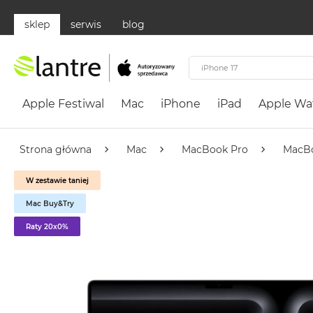
sklep
serwis
blog
Apple
Festiwal
Apple Festiwal
Mac
iPhone
iPad
Apple Wa
Mac
MacBook
Neo
Strona główna
Mac
MacBook Pro
MacBo
Według
W zestawie taniej
koloru
MacBook
Mac Buy&Try
Neo
Raty 20x0%
Cytrusowożółty
MacBook
Neo
Subtelny
Róż