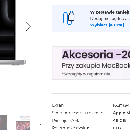
W zestawie taniej!
Dodaj niezbędne ak
Wybierz je tutaj
.
Ekran
16,2" (3
Seria procesora i rdzenie
Apple M
Pamięć RAM
48 GB
Pojemność dysku
1 TB