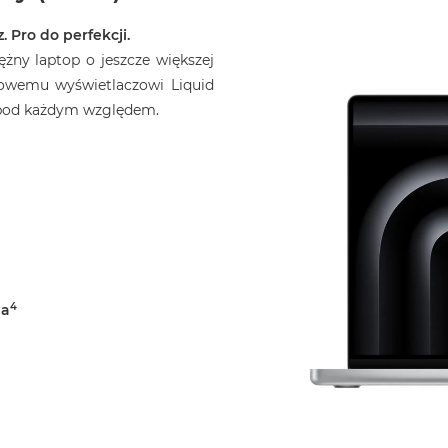
. Pro do perfekcji.
żny laptop o jeszcze większej
skowemu wyświetlaczowi Liquid
o pod każdym względem.
4
la