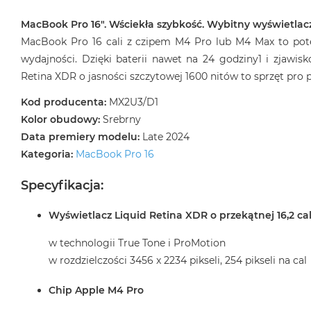
2TB
MacBook Pro 16″. Wściekła szybkość. Wybitny wyświetlacz
MacBook
MacBook Pro 16 cali z czipem M4 Pro lub M4 Max to potę
Air
wydajności. Dzięki baterii nawet na 24 godziny1 i zjawi
4TB
Retina XDR o jasności szczytowej 1600 nitów to sprzęt pr
MacBook
Pro
Kod producenta:
MX2U3/D1
MacBook
Kolor obudowy:
Srebrny
Pro
Data premiery modelu:
Late 2024
14
Kategoria:
MacBook Pro 16
MacBook
Specyfikacja:
Pro
16
Wyświetlacz Liquid Retina XDR o przekątnej 16,2 ca
Według
koloru
w technologii True Tone i ProMotion
MacBook
w rozdzielczości 3456 x 2234 pikseli, 254 pikseli na cal
Pro
Gwiezdna
Chip Apple M4 Pro
Czerń