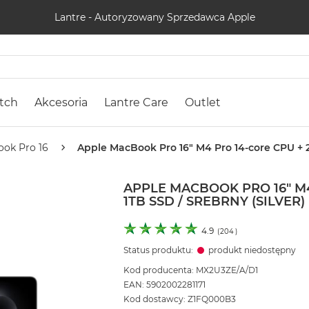
Lantre - Autoryzowany Sprzedawca Apple
tch
Akcesoria
Lantre Care
Outlet
ok Pro 16
Apple MacBook Pro 16" M4 Pro 14-core CPU + 20
APPLE MACBOOK PRO 16" M4
1TB SSD / SREBRNY (SILVER)
4.9
(
204
)
Status produktu:
produkt niedostępny
Kod producenta: MX2U3ZE/A/D1
EAN: 5902002281171
Kod dostawcy: Z1FQ000B3