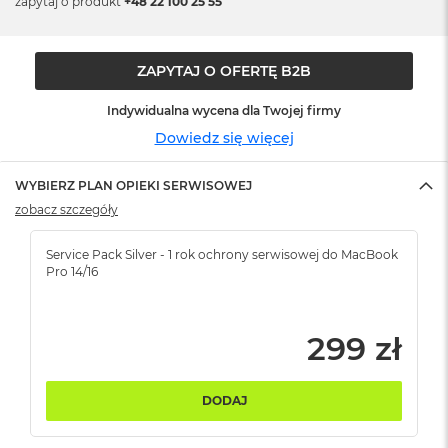
zapytaj o produkt
+48 22 100 25 55
ó
ż
M
ZAPYTAJ O OFERTĘ B2B
a
c
Indywidualna wycena dla Twojej firmy
B
Dowiedz się więcej
o
o
k
WYBIERZ PLAN OPIEKI SERWISOWEJ
N
zobacz szczegóły
e
o
I
Service Pack Silver - 1 rok ochrony serwisowej do MacBook
n
Pro 14/16
d
y
g
299 zł
o
M
a
DODAJ
c
B