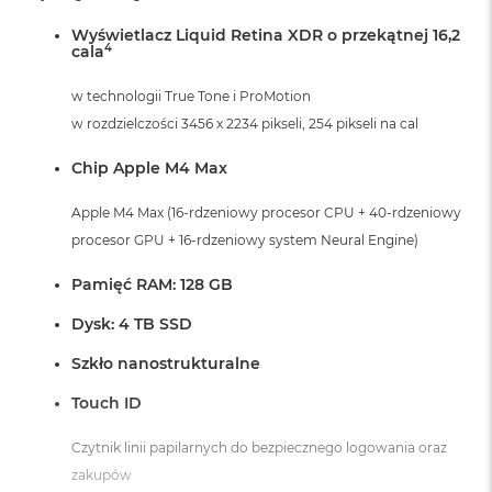
A
Wyświetlacz Liquid Retina XDR o przekątnej 16,2
i
4
cala
r
w technologii True Tone i ProMotion
M
a
w rozdzielczości 3456 x 2234 pikseli, 254 pikseli na cal
c
B
Chip Apple M4 Max
o
o
Apple M4 Max (16-rdzeniowy procesor CPU + 40-rdzeniowy
k
A
procesor GPU + 16-rdzeniowy system Neural Engine)
i
r
Pamięć RAM: 128 GB
M
5
Dysk: 4 TB SSD
M
Szkło nanostrukturalne
a
c
Touch ID
B
o
Czytnik linii papilarnych do bezpiecznego logowania oraz
o
zakupów
k