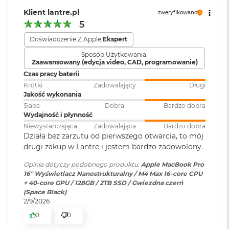
internetowa
:
o
Klient lantre.pl
zweryfikowano
o
5
k
A
Bateria
:
Litowo-polimerowa
Doświadczenie Z Apple:
Ekspert
i
r
Sposób Użytkowania:
Zaawansowany (edycja video, CAD, programowanie)
P
Wyświetlacz
Pojemność baterii
:
100 Wh
ó
Czas pracy baterii
ł
Krótki
Zadowalający
Długi
n
Jakość wykonania
Wyświetlacz Super Retina XDR
o
Szacunkowy czas
do 21h
Słaba
Dobra
Bardzo dobra
c
4
Wyświetlacz Liquid Retina XDR o przekątnej 16,2 cala
;
Wydajność i płynność
pracy na baterii
:
Niewystarczająca
Zadowalająca
Bardzo dobra
rozdzielczość natywna 3456 na 2234 piksele przy 254 pikselach na
M
Działa bez zarzutu od pierwszego otwarcia, to mój
a
cal
drugi zakup w Lantre i jestem bardzo zadowolony.
c
Szybkie ładowanie
:
Możliwość szybkiego ładowania
B
zasilaczem USB-C o mocy 140W
XDR (Extreme Dynamic Range)
Opinia dotyczy podobnego produktu:
Apple MacBook Pro
o
16" Wyświetlacz Nanostrukturalny / M4 Max 16-core CPU
o
Kontrast 1 000 000:1
+ 40-core GPU / 128GB / 2TB SSD / Gwiezdna czerń
k
Ładowanie i
Trzy porty Thunderbolt 5
(Space Black)
A
Jasność XDR: 1000 nitów utrzymywana na całym ekranie, 1600
2/9/2026
rozbudowa
:
(USB‑C) obsługujące:
i
nitów szczytowo (tylko treści HDR)
r
Ładowanie,
0
0
S
DisplayPort,Thunderbolt 5 (do