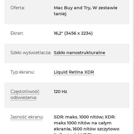
Pochodzi od polskiego, oficjalnego dystrybutora Apple.
k
Oferta
:
Mac Buy and Try, W zestawie
A
taniej
i
Posiada pełną, 12 miesięczną gwarancję
producenta
r
M
2
Realizowaną w każdym autoryzowanym punkcie
Ekran
:
16,2" (3456 x 2234)
serwisowym Apple na terenie całego świata.
M
Istnieje możliwość przedłużenia gwarancji producenta.
a
c
Szkło wyświetlacza
:
Szkło nanostrukturalne
Szczegółowe informacje na ten temat uzyskają Państwo
B
kontaktując się z naszym handlowcem.
o
o
Typ ekranu
:
Liquid Retina XDR
Posiada fabryczne opakowanie
k
A
Posiada system operacyjny macOS w języku
i
polskim oraz polskie menu
r
Częstotliwość
120 Hz
1
odświeżania
:
Język polski wybieramy przy pierwszym uruchomieniu
3
urządzenia.
M
Jasność ekranu
:
SDR: maks. 1000 nitów; XDR:
a
Zawartość zestawu:
c
maks 1000 nitów na całym
B
ekranie, 1600 nitów szczytowo
o
16 -calowy MacBook Pro