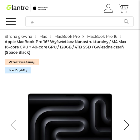
ZALOGUJ
MÓJ 
Apple
SIĘ
Festiwal
Mac
Strona główna
Mac
MacBook Pro
MacBook Pro 16
M
Apple MacBook Pro 16" Wyświetlacz Nanostrukturalny / M4 Max
a
16-core CPU + 40-core GPU / 128GB / 4TB SSD / Gwiezdna czerń
c
(Space Black)
B
o
W zestawie taniej
o
Mac Buy&Try
k
N
e
o
W
e
d
ł
u
g
k