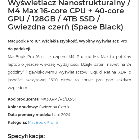
Wyświetlacz Nanostrukturalny /
B
M4 Max 16-core CPU + 40-core
M
GPU / 128GB / 4TB SSD /
a
Gwiezdna czerń (Space Black)
c
B
o
MacBook Pro 16″. Wściekła szybkość. Wybitny wyświetlacz. Pro
o
k
do perfekcji.
N
MacBook Pro 16 cali z czipem M4 Pro lub M4 Max to potężny
e
laptop o jeszcze większej wydajności. Dzięki baterii nawet na 24
o
5
1
godziny
i zjawiskowemu wyświetlaczowi Liquid Retina XDR o
1
jasności szczytowej 1600 nitów to sprzęt pro pod każdym
2
G
względem.
B
Kod producenta:
MX303/P1/R3/D2/S1
M
Kolor obudowy:
Gwiezdna Czerń
a
Data premiery modelu:
Late 2024
c
B
Kategoria:
MacBook Pro 16
o
o
Specyfikacja:
k