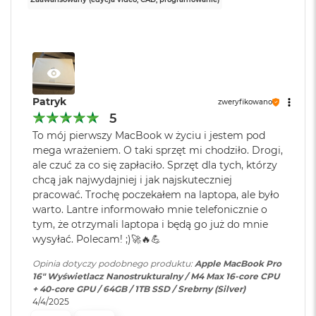
r
2
APKI ŚMIGAJĄ DZIĘKI UKŁADOWI APPLE
– Twoje
G
Technologia dysku
:
SSD
w
ulubione aplikacje, w tym Microsoft 365 i Adobe Creative
i
Cloud, pędzą w macOS jak nigdy.
e
z
Producent karty
Apple
KTO KOCHA IPHONE’A, POKOCHA I MACA
– Połączenie
d
graficznej
:
n
Maca z innymi urządzeniami Apple pozwala robić
Patryk
zweryfikowano
a
niesamowite rzeczy. Możesz skopiować coś na iPhonie i
5
s
wkleić to na Macu. Albo odebrać na Macu połączenie
z
Seria karty
Apple M4 Max
To mój pierwszy MacBook w życiu i jestem pod
a
3
FaceTime i wysłać tekst przez apkę Wiadomości
graficznej
:
mega wrażeniem. O taki sprzęt mi chodziło. Drogi,
r
ale czuć za co się zapłaciło. Sprzęt dla tych, którzy
o
OLŚNIEWAJĄCY PROFESJONALNY WYŚWIETLACZ
–
chcą jak najwydajniej i jak najskuteczniej
ś
4
Wyświetlacz Liquid Retina XDR 16,2 cala
ma 1600 nitów
pracować. Trochę poczekałem na laptopa, ale było
Model karty
Apple M4 Max (40-rdzeniowy
ć
graficznej
:
GPU)
warto. Lantre informowało mnie telefonicznie o
jasności szczytowej, nawet 1000 nitów jasności
M
tym, że otrzymali laptopa i będą go już do mnie
utrzymywanej i współczynnik kontrastu 1 000 000:1. A do
a
wysyłać. Polecam! ;)🚀🔥💪
tego jest dostępny w opcjonalnej wersji nanostrukturalnej,
c
Rodzaje wejść /
3 x Thunderbolt 5 (USB-C), 1 x
B
która zmniejsza odbicie światła i redukuje odblaski.
Opinia dotyczy podobnego produktu:
Apple MacBook Pro
wyjść
:
HDMI, 1 x Gniazdo na kartę
o
16" Wyświetlacz Nanostrukturalny / M4 Max 16-core CPU
SDXC, 1 x Gniazdo
o
ZAAWANSOWANE AUDIO I KAMERA
– Kamera 12MP
+ 40-core GPU / 64GB / 1TB SSD / Srebrny (Silver)
słuchawkowe 3.5 mm, 1 x
k
4/4/2025
Center Stage, trzy mikrofony jakości studyjnej i sześć
MagSafe 3
A