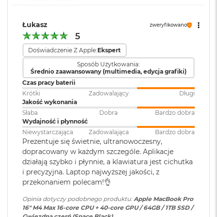
r
Jasność w trybie SDR: nawet 1000 nitów (w plenerze)
120 Gb/s), Thunderbolt 4 (do 40
e
Gb/s), USB 4 (do 40 Gb/s)
b
Kolory
Łukasz
zweryfikowano
r
5
n
1 miliard kolorów
y
Klawiatura
NIE
Doświadczenie Z Apple:
Ekspert
numeryczna
:
Szeroka gama kolorów (P3)
M
Sposób Użytkowania:
a
Średnio zaawansowany (multimedia, edycja grafiki)
Technologia True Tone
c
Czas pracy baterii
Podświetlana
TAK
B
Krótki
Zadowalający
Długi
Częstotliwość odświeżania
klawiatura
:
o
Jakość wykonania
o
Słaba
Dobra
Bardzo dobra
Technologia ProMotion zapewniająca adaptacyjną częstotliwość
k
Wydajność i płynność
A
odświeżania do 120 Hz
Touch ID
:
TAK
i
Niewystarczająca
Zadowalająca
Bardzo dobra
r
Prezentuje się świetnie, ultranowoczesny,
Stałe częstotliwości odświeżania: 47,95 Hz, 48,00 Hz, 50,00 Hz,
Z
dopracowany w każdym szczególe. Aplikacje
59,94 Hz, 60,00 Hz
Obsługa
Obsługa maks. czterech
ł
działają szybko i płynnie, a klawiatura jest cichutka
o
wyświetlaczy
:
wyświetlaczy zewnętrznych -
i precyzyjna. Laptop najwyższej jakości, z
t
maks. trzech o rozdzielczości 6K
przekonaniem polecam!👌
y
przy 60 Hz podłączonych do
portu Thunderbolt i jednego
Opinia dotyczy podobnego produktu:
Apple MacBook Pro
W
wyświetlacza do 4K przy 144 Hz
Chip
16" M4 Max 16-core CPU + 40-core GPU / 64GB / 1TB SSD /
e
podłączonego do portu HDMI
Gwiezdna czerń (Space Black)