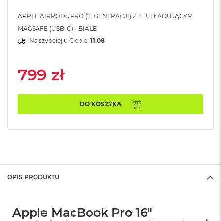
n
o
APPLE AIRPODS PRO (2. GENERACJI) Z ETUI ŁADUJĄCYM
ś
MAGSAFE (USB-C) - BIAŁE
c
i
Najszybciej u Ciebie:
11.08
d
y
s
799 zł
k
u
M
DO KOSZYKA
a
c
B
o
o
k
N
e
OPIS PRODUKTU
o
2
5
6
Apple MacBook Pro 16"
G