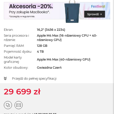
ż
ó
ł
t
y
Ekran
16,2" (3456 x 2234)
M
a
Seria procesora i
Apple M4 Max (16-rdzeniowy CPU + 40-
c
rdzenie
rdzeniowy GPU)
B
Pamięć RAM
128 GB
o
Pojemność dysku
4 TB
o
Model karty
k
Apple M4 Max (40-rdzeniowy GPU)
graficznej
N
e
Kolor obudowy
Gwiezdna Czerń
o
S
Przejdź do pełnej specyfikacji
u
b
29 699 zł
t
e
l
n
y
R