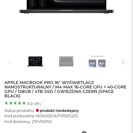
o
l
o
r
u
M
a
c
B
o
o
k
N
e
APPLE MACBOOK PRO 16" WYŚWIETLACZ
o
NANOSTRUKTURALNY / M4 MAX 16-CORE CPU + 40-CORE
C
GPU / 128GB / 4TB SSD / GWIEZDNA CZERŃ (SPACE
y
BLACK)
t
r
5.0
(
97
)
u
Status produktu:
produkt niedostępny
s
Kod producenta: MX303ZE/A/P1/R3/D2/S1
o
Kod dostawcy: Z1FV000V2
w
o