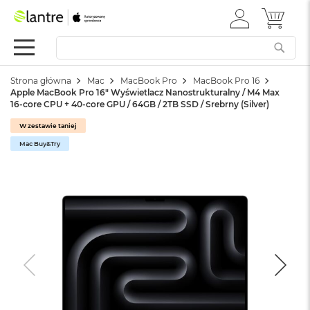
ZALOGUJ
MÓJ 
Apple
SIĘ
Festiwal
Mac
Strona główna
Mac
MacBook Pro
MacBook Pro 16
M
Apple MacBook Pro 16" Wyświetlacz Nanostrukturalny / M4 Max
a
16-core CPU + 40-core GPU / 64GB / 2TB SSD / Srebrny (Silver)
c
B
W zestawie taniej
o
Mac Buy&Try
o
k
N
e
o
W
e
d
ł
u
g
k