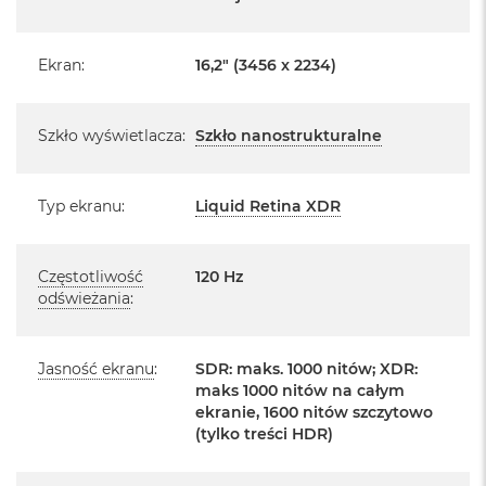
k
producenta
A
i
Realizowaną w każdym autoryzowanym punkcie
Ekran
:
16,2" (3456 x 2234)
r
serwisowym Apple na terenie całego świata.
M
2
Istnieje możliwość przedłużenia gwarancji producenta.
Szkło wyświetlacza
:
Szkło nanostrukturalne
Szczegółowe informacje na ten temat uzyskają Państwo
M
kontaktując się z naszym handlowcem.
a
c
Typ ekranu
:
Liquid Retina XDR
Posiada fabryczne opakowanie
B
o
Posiada system operacyjny macOS w języku
o
polskim oraz polskie menu
k
Częstotliwość
120 Hz
A
odświeżania
:
i
Język polski wybieramy przy pierwszym uruchomieniu
r
urządzenia.
1
3
Jasność ekranu
:
SDR: maks. 1000 nitów; XDR:
Zawartość zestawu:
maks 1000 nitów na całym
M
ekranie, 1600 nitów szczytowo
a
16 -calowy MacBook Pro
(tylko treści HDR)
c
B
Przewód USB-C na MagSafe 3 do ładowania (2m)
o