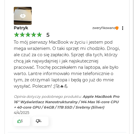
r
Cloud, pędzą w macOS jak nigdy.
G
w
Producent karty
Apple
KTO KOCHA IPHONE’A, POKOCHA I MACA
– Połączenie
i
graficznej
:
e
Maca z innymi urządzeniami Apple pozwala robić
Patryk
zweryfikowano
z
niesamowite rzeczy. Możesz skopiować coś na iPhonie i
5
d
n
wkleić to na Macu. Albo odebrać na Macu połączenie
Seria karty
Apple M4 Max
To mój pierwszy MacBook w życiu i jestem pod
a
3
FaceTime i wysłać tekst przez apkę Wiadomości
graficznej
:
mega wrażeniem. O taki sprzęt mi chodziło. Drogi,
s
ale czuć za co się zapłaciło. Sprzęt dla tych, którzy
z
OLŚNIEWAJĄCY PROFESJONALNY WYŚWIETLACZ
–
chcą jak najwydajniej i jak najskuteczniej
a
4
Wyświetlacz Liquid Retina XDR 16,2 cala
ma 1600 nitów
r
pracować. Trochę poczekałem na laptopa, ale było
Model karty
Apple M4 Max (40-rdzeniowy
o
graficznej
:
GPU)
warto. Lantre informowało mnie telefonicznie o
jasności szczytowej, nawet 1000 nitów jasności
ś
tym, że otrzymali laptopa i będą go już do mnie
utrzymywanej i współczynnik kontrastu 1 000 000:1. A do
ć
wysyłać. Polecam! ;)🚀🔥💪
tego jest dostępny w opcjonalnej wersji nanostrukturalnej,
Rodzaje wejść /
3 x Thunderbolt 5 (USB-C), 1 x
M
która zmniejsza odbicie światła i redukuje odblaski.
Opinia dotyczy podobnego produktu:
Apple MacBook Pro
wyjść
:
HDMI, 1 x Gniazdo na kartę
a
16" Wyświetlacz Nanostrukturalny / M4 Max 16-core CPU
SDXC, 1 x Gniazdo
c
ZAAWANSOWANE AUDIO I KAMERA
– Kamera 12MP
+ 40-core GPU / 64GB / 1TB SSD / Srebrny (Silver)
B
słuchawkowe 3.5 mm, 1 x
4/4/2025
Center Stage, trzy mikrofony jakości studyjnej i sześć
o
MagSafe 3
o
3
4
głośników z dźwiękiem przestrzennym i obsługą Dolby
k
Atmos sprawią, że zawsze będzie Cię doskonale słychać i
A