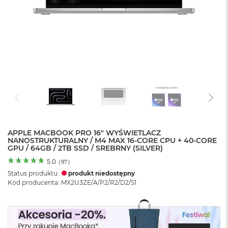
o
l
o
r
u
M
a
c
B
o
o
k
N
e
APPLE MACBOOK PRO 16" WYŚWIETLACZ
NANOSTRUKTURALNY / M4 MAX 16-CORE CPU + 40-CORE
o
GPU / 64GB / 2TB SSD / SREBRNY (SILVER)
C
y
5.0
(
97
)
t
Status produktu:
produkt niedostępny
r
Kod producenta: MX2U3ZE/A/P2/R2/D2/S1
u
s
o
w
o