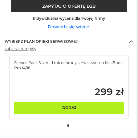
ó
ZAPYTAJ O OFERTĘ B2B
ż
Indywidualna wycena dla Twojej firmy
M
Dowiedz się więcej
a
c
B
WYBIERZ PLAN OPIEKI SERWISOWEJ
o
zobacz szczegóły
o
k
N
Service Pack Silver - 1 rok ochrony serwisowej do MacBook
e
Pro 14/16
o
I
n
d
299 zł
y
g
o
DODAJ
M
a
c
B