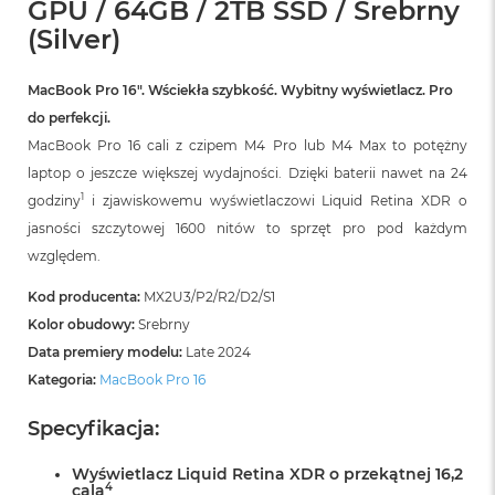
GPU / 64GB / 2TB SSD / Srebrny
B
(Silver)
M
a
MacBook Pro 16″. Wściekła szybkość. Wybitny wyświetlacz. Pro
c
B
do perfekcji.
o
MacBook Pro 16 cali z czipem M4 Pro lub M4 Max to potężny
o
k
laptop o jeszcze większej wydajności. Dzięki baterii nawet na 24
N
1
godziny
i zjawiskowemu wyświetlaczowi Liquid Retina XDR o
e
jasności szczytowej 1600 nitów to sprzęt pro pod każdym
o
5
względem.
1
2
Kod producenta:
MX2U3/P2/R2/D2/S1
G
Kolor obudowy:
Srebrny
B
Data premiery modelu:
Late 2024
M
Kategoria:
MacBook Pro 16
a
c
Specyfikacja:
B
o
o
Wyświetlacz Liquid Retina XDR o przekątnej 16,2
4
cala
k