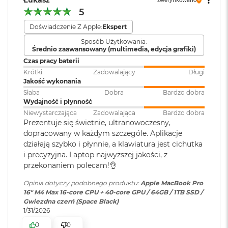
Łukasz
r
zweryfikowano
e
5
1 miliard kolorów
b
Klawiatura
NIE
Doświadczenie Z Apple:
Ekspert
r
numeryczna
:
Szeroka gama kolorów (P3)
n
Sposób Użytkowania:
y
Średnio zaawansowany (multimedia, edycja grafiki)
Technologia True Tone
Czas pracy baterii
Podświetlana
TAK
M
Krótki
Zadowalający
Długi
Częstotliwość odświeżania
klawiatura
:
a
Jakość wykonania
c
Słaba
Dobra
Bardzo dobra
Technologia ProMotion zapewniająca adaptacyjną częstotliwość
B
Wydajność i płynność
o
odświeżania do 120 Hz
Touch ID
:
TAK
o
Niewystarczająca
Zadowalająca
Bardzo dobra
k
Prezentuje się świetnie, ultranowoczesny,
Stałe częstotliwości odświeżania: 47,95 Hz, 48,00 Hz, 50,00 Hz,
A
dopracowany w każdym szczególe. Aplikacje
59,94 Hz, 60,00 Hz
i
Obsługa
Obsługa maks. czterech
działają szybko i płynnie, a klawiatura jest cichutka
r
wyświetlaczy
:
wyświetlaczy zewnętrznych -
i precyzyjna. Laptop najwyższej jakości, z
Z
maks. trzech o rozdzielczości 6K
przekonaniem polecam!👌
ł
przy 60 Hz podłączonych do
o
portu Thunderbolt i jednego
Opinia dotyczy podobnego produktu:
Apple MacBook Pro
t
wyświetlacza do 4K przy 144 Hz
Chip
16" M4 Max 16-core CPU + 40-core GPU / 64GB / 1TB SSD /
y
podłączonego do portu HDMI
Gwiezdna czerń (Space Black)
1/31/2026
W
Apple M4 Max
e
0
0