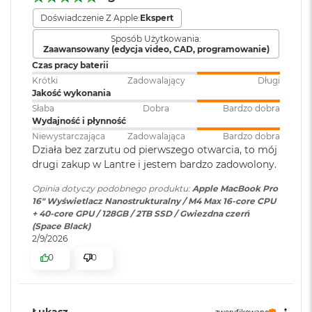
o
Bateria
:
Litowo-polimerowa
Doświadczenie Z Apple:
Ekspert
o
k
Sposób Użytkowania:
A
Zaawansowany (edycja video, CAD, programowanie)
i
Wyświetlacz
Pojemność baterii
:
100 Wh
Czas pracy baterii
r
Krótki
Zadowalający
Długi
P
Jakość wykonania
Wyświetlacz Super Retina XDR
ó
Szacunkowy czas
do 21h
Słaba
Dobra
Bardzo dobra
ł
4
Wyświetlacz Liquid Retina XDR o przekątnej 16,2 cala
;
Wydajność i płynność
pracy na baterii
:
n
o
Niewystarczająca
Zadowalająca
Bardzo dobra
rozdzielczość natywna 3456 na 2234 piksele przy 254 pikselach na
c
Działa bez zarzutu od pierwszego otwarcia, to mój
cal
drugi zakup w Lantre i jestem bardzo zadowolony.
Szybkie ładowanie
:
Możliwość szybkiego ładowania
M
zasilaczem USB-C o mocy 140W
XDR (Extreme Dynamic Range)
a
Opinia dotyczy podobnego produktu:
Apple MacBook Pro
c
16" Wyświetlacz Nanostrukturalny / M4 Max 16-core CPU
Kontrast 1 000 000:1
B
+ 40-core GPU / 128GB / 2TB SSD / Gwiezdna czerń
o
Ładowanie i
Trzy porty Thunderbolt 5
(Space Black)
Jasność XDR: 1000 nitów utrzymywana na całym ekranie, 1600
o
2/9/2026
rozbudowa
:
(USB‑C) obsługujące:
k
nitów szczytowo (tylko treści HDR)
Ładowanie,
0
0
A
DisplayPort,Thunderbolt 5 (do
i
Jasność w trybie SDR: nawet 1000 nitów (w plenerze)
120 Gb/s), Thunderbolt 4 (do 40
r
Gb/s), USB 4 (do 40 Gb/s)
S
Kolory