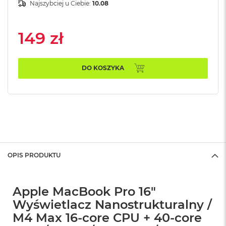
n
Najszybciej u Ciebie:
10.08
o
ś
c
149 zł
i
d
y
s
DO KOSZYKA
k
u
M
a
c
B
o
o
OPIS PRODUKTU
k
N
e
o
Apple MacBook Pro 16"
2
Wyświetlacz Nanostrukturalny /
5
6
M4 Max 16-core CPU + 40-core
G