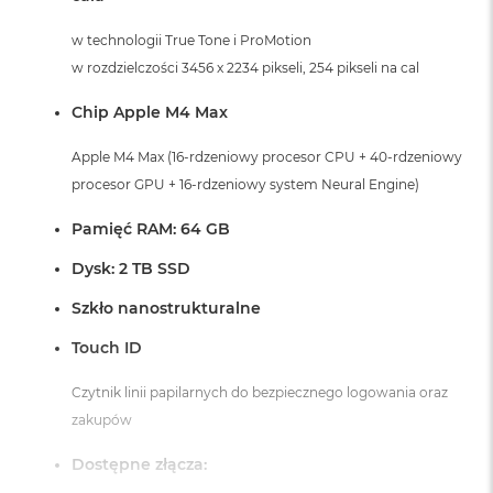
A
i
w technologii True Tone i ProMotion
r
w rozdzielczości 3456 x 2234 pikseli, 254 pikseli na cal
M
Chip Apple M4 Max
a
c
Apple M4 Max (16-rdzeniowy procesor CPU + 40-rdzeniowy
B
o
procesor GPU + 16-rdzeniowy system Neural Engine)
o
k
Pamięć RAM: 64 GB
A
i
Dysk: 2 TB SSD
r
M
Szkło nanostrukturalne
5
Touch ID
M
a
Czytnik linii papilarnych do bezpiecznego logowania oraz
c
B
zakupów
o
o
Dostępne złącza:
k