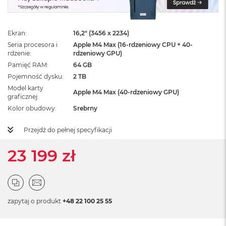
ż
ó
ł
t
Ekran
16,2" (3456 x 2234)
y
Seria procesora i
Apple M4 Max (16-rdzeniowy CPU + 40-
rdzenie
rdzeniowy GPU)
M
Pamięć RAM
64 GB
a
Pojemność dysku
2 TB
c
B
Model karty
Apple M4 Max (40-rdzeniowy GPU)
o
graficznej
o
Kolor obudowy
Srebrny
k
N
Przejdź do pełnej specyfikacji
e
o
23 199 zł
S
u
b
t
e
l
zapytaj o produkt
+48 22 100 25 55
n
y
R