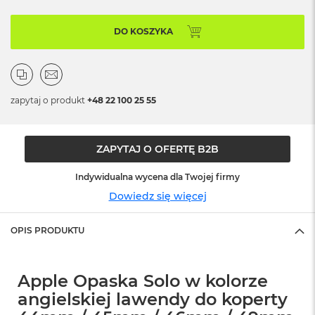
o
o
k
DO KOSZYKA
N
e
o
S
r
zapytaj o produkt
+48 22 100 25 55
e
b
r
n
ZAPYTAJ O OFERTĘ B2B
y
Indywidualna wycena dla Twojej firmy
W
e
Dowiedz się więcej
d
ł
u
OPIS PRODUKTU
g
p
o
Apple Opaska Solo w kolorze
j
e
angielskiej lawendy do koperty
m