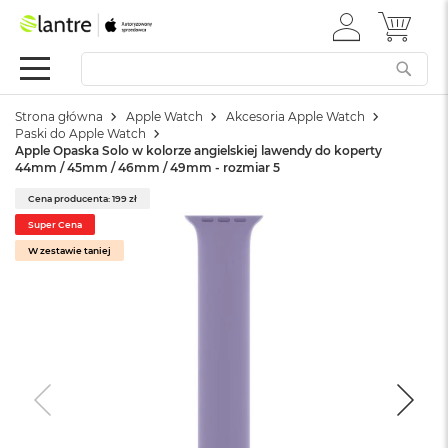
ZALOGUJ
MÓJ 
Apple
SIĘ
Festiwal
Mac
Strona główna
Apple Watch
Akcesoria Apple Watch
M
Paski do Apple Watch
a
Apple Opaska Solo w kolorze angielskiej lawendy do koperty
c
44mm / 45mm / 46mm / 49mm - rozmiar 5
B
o
Cena producenta: 199 zł
o
Super Cena
k
W zestawie taniej
N
e
o
W
e
d
ł
u
g
k