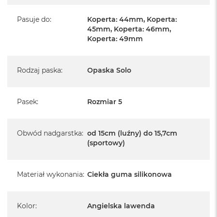
A
i
Pasuje do
:
Koperta: 44mm, Koperta:
r
M
45mm, Koperta: 46mm,
4
Koperta: 49mm
M
a
Rodzaj paska
:
Opaska Solo
c
B
o
o
Pasek
:
Rozmiar 5
k
A
i
Obwód nadgarstka
:
od 15cm (luźny) do 15,7cm
r
M
(sportowy)
3
M
Materiał wykonania
:
Ciekła guma silikonowa
a
c
B
o
Kolor
:
Angielska lawenda
o