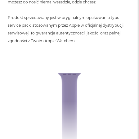
możesz go nosić niemal wszędzie, gdzie chcesz.
B
M
Produkt sprzedawany jest w oryginalnym opakowaniu typu
a
service pack, stosowanym przez Apple w oficjalnej dystrybucji
c
B
serwisowej. To gwarancja autentyczności, jakości oraz pełnej
o
zgodności z Twoim Apple Watchem.
o
k
N
e
o
5
1
2
G
B
M
a
c
B
o
o
k