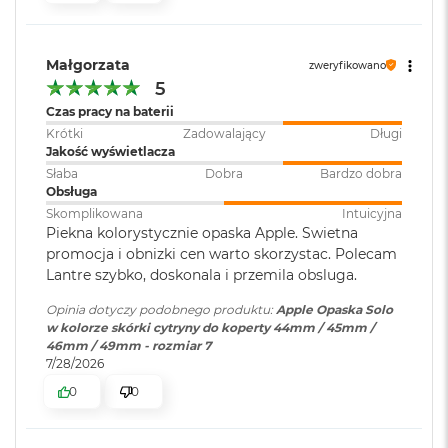
B
o
o
k
Małgorzata
zweryfikowano
A
5
i
r
Czas pracy na baterii
B
Krótki
Zadowalający
Długi
ł
Jakość wyświetlacza
ę
Słaba
Dobra
Bardzo dobra
k
Obsługa
i
Skomplikowana
Intuicyjna
t
Piekna kolorystycznie opaska Apple. Swietna
n
promocja i obnizki cen warto skorzystac. Polecam
y
Lantre szybko, doskonala i przemila obsluga.
M
Opinia dotyczy podobnego produktu:
Apple Opaska Solo
a
w kolorze skórki cytryny do koperty 44mm / 45mm /
c
46mm / 49mm - rozmiar 7
B
7/28/2026
o
o
0
0
k
A
i