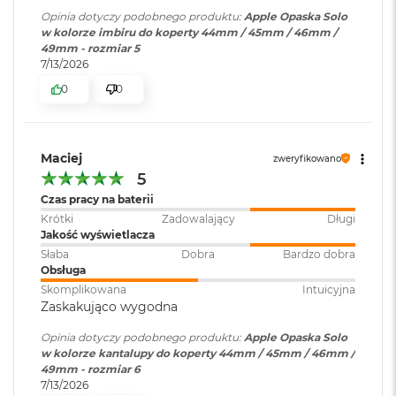
i
Opinia dotyczy podobnego produktu:
Apple Opaska Solo
r
w kolorze imbiru do koperty 44mm / 45mm / 46mm /
K
49mm - rozmiar 5
s
7/13/2026
i
0
0
ę
ż
y
c
o
Maciej
zweryfikowano
w
5
a
Czas pracy na baterii
P
o
Krótki
Zadowalający
Długi
ś
Jakość wyświetlacza
w
Słaba
Dobra
Bardzo dobra
i
Obsługa
a
Skomplikowana
Intuicyjna
t
Zaskakująco wygodna
a
Opinia dotyczy podobnego produktu:
Apple Opaska Solo
M
w kolorze kantalupy do koperty 44mm / 45mm / 46mm /
a
49mm - rozmiar 6
c
7/13/2026
B