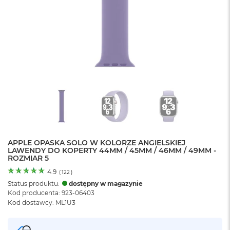
o
l
o
r
u
M
a
c
B
o
o
k
N
e
APPLE OPASKA SOLO W KOLORZE ANGIELSKIEJ
o
LAWENDY DO KOPERTY 44MM / 45MM / 46MM / 49MM -
C
ROZMIAR 5
y
t
4.9
(
122
)
r
Status produktu:
dostępny w magazynie
u
Kod producenta: 923-06403
s
Kod dostawcy: ML1U3
o
w
o