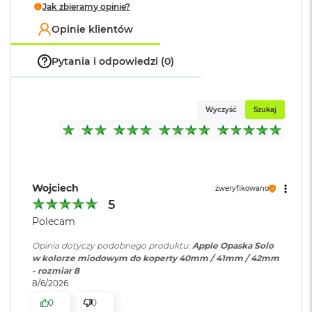
Jak zbieramy opinie?
o
k
Opinie klientów
A
i
Pytania i odpowiedzi (0)
r
1
5
Wyczyść
Szukaj
W
e
d
ł
u
g
k
Wojciech
zweryfikowano
o
5
l
Polecam
o
r
Opinia dotyczy podobnego produktu:
Apple Opaska Solo
u
w kolorze miodowym do koperty 40mm / 41mm / 42mm
- rozmiar 8
M
8/6/2026
a
c
0
0