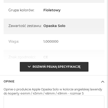
k
A
Grupa kolorów
:
Fioletowy
i
r
M
2
Zawartość zestawu
:
Opaska Solo
M
a
Waga
:
1.000000
c
B
o
o
Znak zgodności
:
CE
k
A
ROZWIŃ PEŁNĄ SPECYFIKACJĘ
i
r
Opakowanie
Serwisowe
1
(pudełko)
:
3
OPINIE
Opinie o produkcie Apple Opaska Solo w kolorze angielskiej lawendy
M
do koperty 44mm / 45mm / 46mm / 49mm - rozmiar 5
a
c
B
o