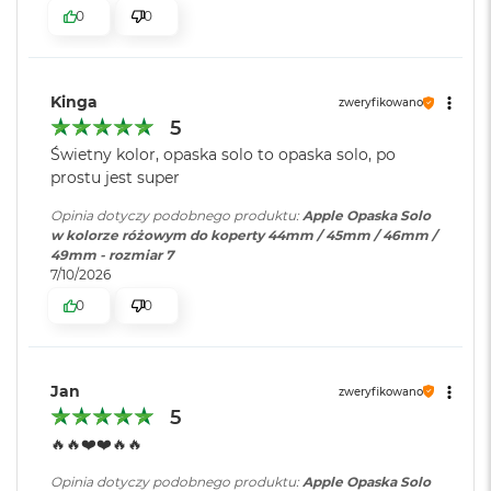
o
0
0
o
k
A
i
Kinga
zweryfikowano
r
5
P
Świetny kolor, opaska solo to opaska solo, po
ó
ł
prostu jest super
n
o
Opinia dotyczy podobnego produktu:
Apple Opaska Solo
c
w kolorze różowym do koperty 44mm / 45mm / 46mm /
49mm - rozmiar 7
M
7/10/2026
a
0
0
c
B
o
o
Jan
zweryfikowano
k
A
5
i
🔥🔥❤️❤️🔥🔥
r
S
Opinia dotyczy podobnego produktu:
Apple Opaska Solo