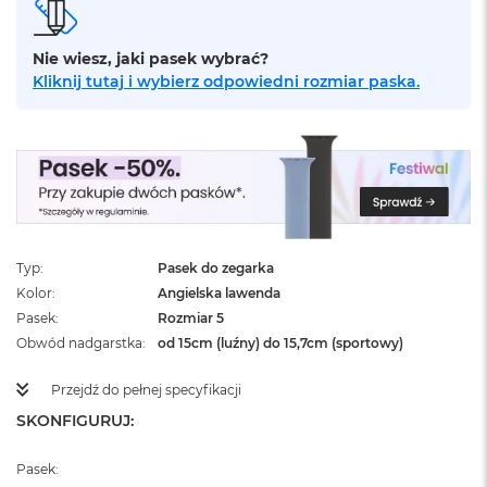
ż
ó
ł
Nie wiesz, jaki pasek wybrać?
t
Kliknij tutaj i wybierz odpowiedni rozmiar paska.
y
M
a
c
B
o
o
k
N
Typ
Pasek do zegarka
e
Kolor
Angielska lawenda
o
Pasek
Rozmiar 5
S
Obwód nadgarstka
od 15cm (luźny) do 15,7cm (sportowy)
u
b
t
Przejdź do pełnej specyfikacji
e
SKONFIGURUJ:
l
n
y
Pasek:
R