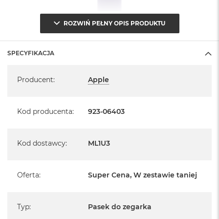
A
i
ROZWIŃ PEŁNY OPIS PRODUKTU
r
M
a
SPECYFIKACJA
c
Specyfikacja
B
o
Producent
:
Apple
o
k
A
Kod producenta
:
923-06403
i
r
M
5
Kod dostawcy
:
ML1U3
M
a
Oferta
:
Super Cena, W zestawie taniej
c
B
o
o
Typ
:
Pasek do zegarka
k