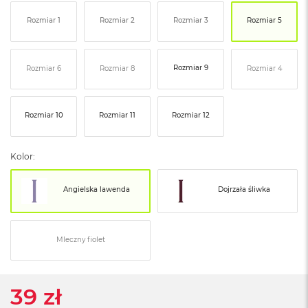
ó
Rozmiar 1
Rozmiar 2
Rozmiar 3
Rozmiar 5
ż
M
a
Rozmiar 9
Rozmiar 6
Rozmiar 8
Rozmiar 4
c
B
o
o
Rozmiar 10
Rozmiar 11
Rozmiar 12
k
N
e
Kolor:
o
I
n
Angielska lawenda
Dojrzała śliwka
d
y
g
o
Mleczny fiolet
M
a
c
39 zł
B