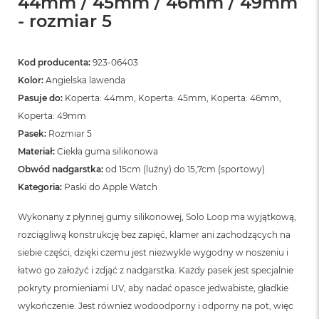
44mm / 45mm / 46mm / 49mm
n
- rozmiar 5
o
ś
c
i
Kod producenta:
923-06403
d
Kolor:
Angielska lawenda
y
s
Pasuje do:
Koperta: 44mm, Koperta: 45mm, Koperta: 46mm,
k
Koperta: 49mm
u
Pasek:
Rozmiar 5
M
Materiał:
Ciekła guma silikonowa
a
Obwód nadgarstka:
od 15cm (luźny) do 15,7cm (sportowy)
c
B
Kategoria:
Paski do Apple Watch
o
o
Wykonany z płynnej gumy silikonowej, Solo Loop ma wyjątkową,
k
rozciągliwą konstrukcję bez zapięć, klamer ani zachodzących na
N
e
siebie części, dzięki czemu jest niezwykle wygodny w noszeniu i
o
łatwo go założyć i zdjąć z nadgarstka. Każdy pasek jest specjalnie
2
5
pokryty promieniami UV, aby nadać opasce jedwabiste, gładkie
6
wykończenie. Jest również wodoodporny i odporny na pot, więc
G