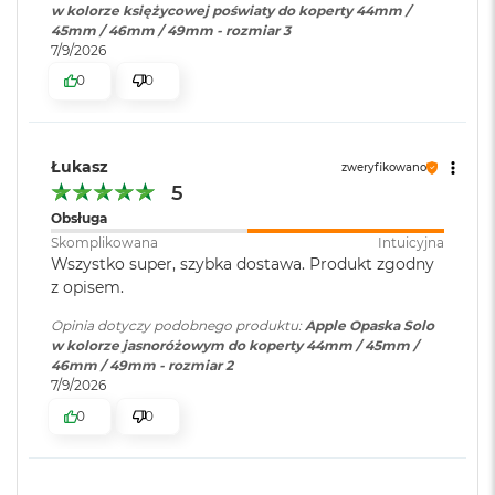
r
w kolorze księżycowej poświaty do koperty 44mm /
e
45mm / 46mm / 49mm - rozmiar 3
b
7/9/2026
r
n
0
0
y
M
a
Łukasz
zweryfikowano
c
5
B
Obsługa
o
o
Skomplikowana
Intuicyjna
k
Wszystko super, szybka dostawa. Produkt zgodny
A
z opisem.
i
r
Opinia dotyczy podobnego produktu:
Apple Opaska Solo
Z
w kolorze jasnoróżowym do koperty 44mm / 45mm /
ł
46mm / 49mm - rozmiar 2
o
7/9/2026
t
0
0
y
W
e