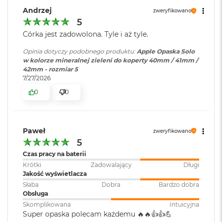
r
Andrzej
zweryfikowano
G
5
w
i
Córka jest zadowolona. Tyle i aż tyle.
e
z
Opinia dotyczy podobnego produktu:
Apple Opaska Solo
d
w kolorze mineralnej zieleni do koperty 40mm / 41mm /
n
42mm - rozmiar 5
a
7/27/2026
s
0
0
z
a
r
o
ś
Paweł
zweryfikowano
ć
5
Czas pracy na baterii
M
Krótki
Zadowalający
Długi
a
Jakość wyświetlacza
c
B
Słaba
Dobra
Bardzo dobra
o
Obsługa
o
Skomplikowana
Intuicyjna
k
Super opaska polecam każdemu 🔥🔥👍️👍️💪
A