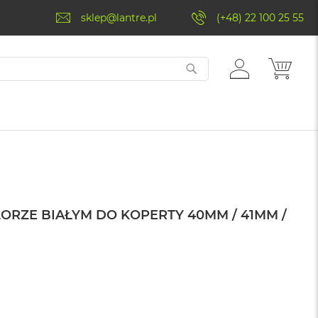
sklep@lantre.pl
(+48) 22 100 25 55
ZALOGUJ
MÓJ 
SIĘ
ORZE BIAŁYM DO KOPERTY 40MM / 41MM /