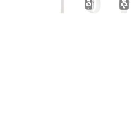
Air
M5
MacBook
Air
M4
MacBook
Air
M3
MacBook
Air
M2
MacBook
Air
13
MacBook
Air
15