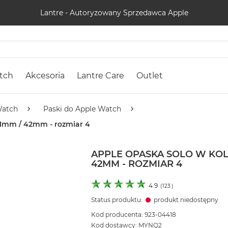
Lantre - Autoryzowany Sprzedawca Apple
tch
Akcesoria
Lantre Care
Outlet
Watch
Paski do Apple Watch
41mm / 42mm - rozmiar 4
APPLE OPASKA SOLO W KOL
42MM - ROZMIAR 4
4.9
(
123
)
Status produktu:
produkt niedostępny
Kod producenta: 923-04418
Kod dostawcy: MYNQ2