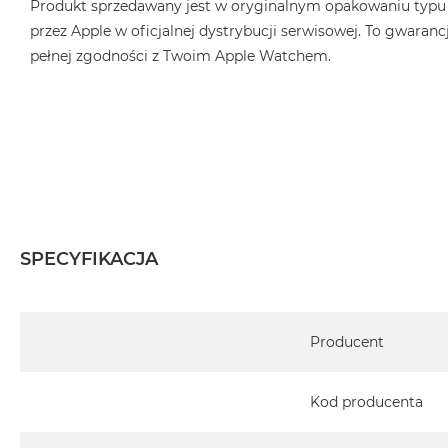
Produkt sprzedawany jest w oryginalnym opakowaniu typu
MacBook
przez Apple w oficjalnej dystrybucji serwisowej. To gwarancj
Air
pełnej zgodności z Twoim Apple Watchem.
32GB
RAM
Według
pojemności
dysku
MacBook
Air
256GB
SPECYFIKACJA
MacBook
Air
512GB
Specyfikacja
MacBook
Producent
Air
1TB
Kod producenta
MacBook
Air