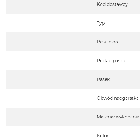
2TB
Kod dostawcy
MacBook
Air
Typ
4TB
MacBook
Pasuje do
Pro
MacBook
Pro
Rodzaj paska
14
MacBook
Pasek
Pro
16
Obwód nadgarstka
Według
koloru
MacBook
Materiał wykonania
Pro
Gwiezdna
Kolor
Czerń