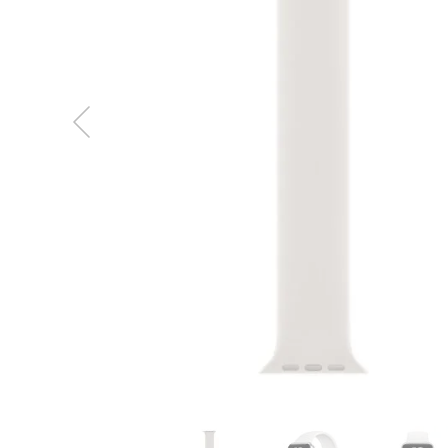
MacBook
Neo
Indygo
MacBook
Neo
Srebrny
Według
pojemności
dysku
MacBook
Neo
256GB
MacBook
Neo
512GB
MacBook
Air
MacBook