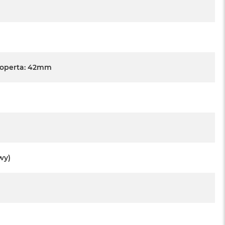
Koperta: 42mm
wy)