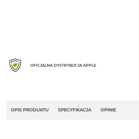
Według
koloru
MacBook
Air
Błękitny
MacBook
Air
Gwiezdna
szarość
OFICJALNA DYSTRYBUCJA APPLE
MacBook
Air
Księżycowa
Poświata
MacBook
Air
OPIS PRODUKTU
SPECYFIKACJA
OPINIE
Północ
MacBook
Air
Srebrny