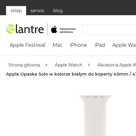
sklep
serwis
blog
Apple
Festiwal
Apple Festiwal
Mac
iPhone
iPad
Apple Wa
Mac
MacBook
Neo
Strona główna
Apple Watch
Akcesoria Apple 
Według
Apple Opaska Solo w kolorze białym do koperty 40mm / 
koloru
MacBook
Neo
Cytrusowożółty
MacBook
Neo
Subtelny
Róż