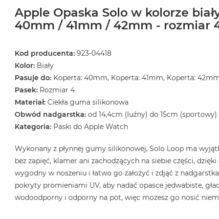
Apple Opaska Solo w kolorze biał
MacBook
40mm / 41mm / 42mm - rozmiar 
Air
Złoty
Według
Kod producenta:
923-04418
pamięci
Kolor:
Biały
RAM
Pasuje do:
Koperta: 40mm, Koperta: 41mm, Koperta: 42m
MacBook
Pasek:
Rozmiar 4
Air
Materiał:
Ciekła guma silikonowa
8GB
Obwód nadgarstka:
od 14,4cm (luźny) do 15cm (sportowy)
RAM
Kategoria:
Paski do Apple Watch
MacBook
Air
Wykonany z płynnej gumy silikonowej, Solo Loop ma wyjątk
16GB
bez zapięć, klamer ani zachodzących na siebie części, dzięk
RAM
wygodny w noszeniu i łatwo go założyć i zdjąć z nadgarstka.
MacBook
pokryty promieniami UV, aby nadać opasce jedwabiste, gład
Air
wodoodporny i odporny na pot, więc możesz go nosić niema
24GB
RAM