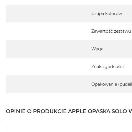
MacBook
Pro
Grupa kolorów
Gwiezdna
szarość
Zawartość zestawu
MacBook
Pro
Srebrny
Waga
Według
pamięci
Znak zgodności
RAM
MacBook
Pro
Opakowanie (pudeł
8GB
RAM
MacBook
OPINIE O PRODUKCIE APPLE OPASKA SOLO W
Pro
16GB
RAM