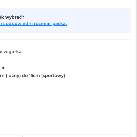
sek wybrać?
bierz odpowiedni rozmiar paska.
o zegarka
 4
cm (luźny) do 15cm (sportowy)