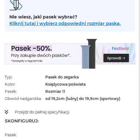
ż
ó
ł
Nie wiesz, jaki pasek wybrać?
t
Kliknij tutaj i wybierz odpowiedni rozmiar paska.
y
M
a
c
B
o
o
k
N
Typ
Pasek do zegarka
e
Kolor
Księżycowa poświata
o
Pasek
Rozmiar 11
S
Obwód nadgarstka
od 19,2cm (luźny) do 19,9cm (sportowy)
u
b
t
Przejdź do pełnej specyfikacji
e
SKONFIGURUJ:
l
n
y
Pasek:
R