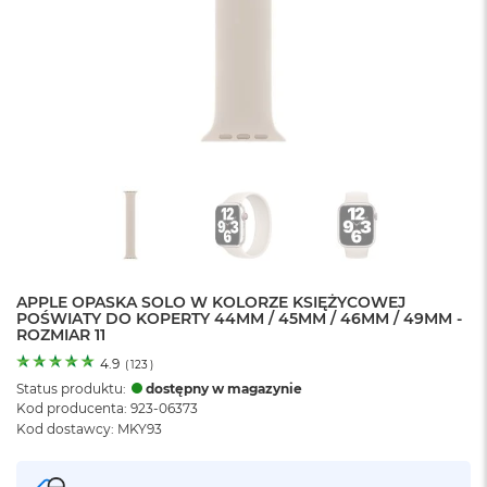
o
l
o
r
u
M
a
c
B
o
o
k
N
e
APPLE OPASKA SOLO W KOLORZE KSIĘŻYCOWEJ
o
POŚWIATY DO KOPERTY 44MM / 45MM / 46MM / 49MM -
C
ROZMIAR 11
y
t
4.9
(
123
)
r
Status produktu:
dostępny w magazynie
u
Kod producenta: 923-06373
s
Kod dostawcy: MKY93
o
w
o