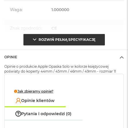
k
A
Waga
:
1.000000
i
r
M
Znak zgodności
:
CE
2
M
ROZWIŃ PEŁNĄ SPECYFIKACJĘ
a
Opakowanie
Serwisowe
c
(pudełko)
:
B
OPINIE
o
o
Opinie o produkcie Apple Opaska Solo w kolorze księżycowej
k
poświaty do koperty 44mm / 45mm / 46mm / 49mm - rozmiar 11
A
i
r
1
Jak zbieramy opinie?
3
Opinie klientów
M
a
Pytania i odpowiedzi (0)
c
B
o