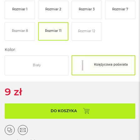
ó
Rozmiar 1
Rozmiar 2
Rozmiar 3
Rozmiar 7
ż
M
a
Rozmiar 8
Rozmiar 11
Rozmiar 12
c
B
o
Kolor:
o
k
N
Księżycowa poświata
Biały
e
o
I
n
9 zł
d
y
g
o
DO KOSZYKA
M
a
c
B