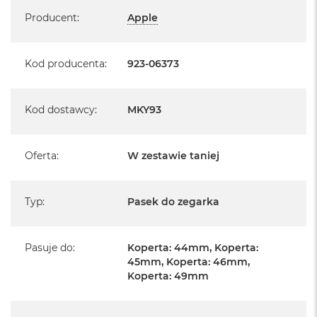
Specyfikacja
A
Producent
:
Apple
i
r
Kod producenta
:
923-06373
M
a
c
B
Kod dostawcy
:
MKY93
o
o
k
A
Oferta
:
W zestawie taniej
i
r
M
Typ
:
Pasek do zegarka
5
M
a
Pasuje do
:
Koperta: 44mm, Koperta:
c
45mm, Koperta: 46mm,
B
Koperta: 49mm
o
o
k