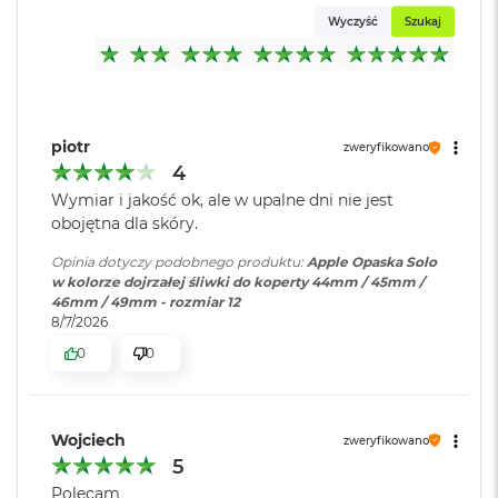
o
Wyczyść
Szukaj
k
A
i
r
1
5
piotr
zweryfikowano
4
W
e
Wymiar i jakość ok, ale w upalne dni nie jest
d
obojętna dla skóry.
ł
u
Opinia dotyczy podobnego produktu:
Apple Opaska Solo
g
w kolorze dojrzałej śliwki do koperty 44mm / 45mm /
k
46mm / 49mm - rozmiar 12
o
8/7/2026
l
0
0
o
r
u
Wojciech
M
zweryfikowano
a
5
c
Polecam