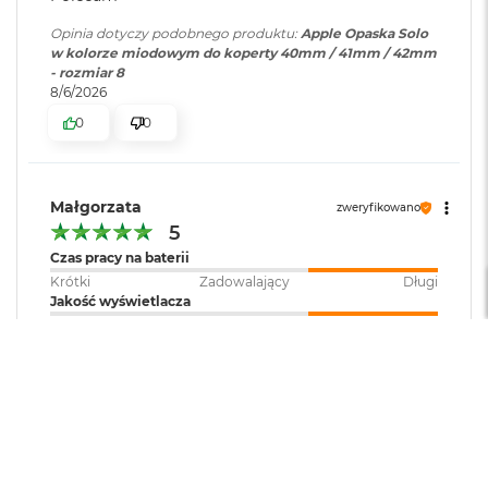
B
o
Opinia dotyczy podobnego produktu:
Apple Opaska Solo
o
w kolorze miodowym do koperty 40mm / 41mm / 42mm
k
- rozmiar 8
A
8/6/2026
i
r
0
0
B
ł
ę
k
Małgorzata
zweryfikowano
i
5
t
n
Czas pracy na baterii
y
Krótki
Zadowalający
Długi
Jakość wyświetlacza
M
Słaba
Dobra
Bardzo dobra
a
Obsługa
c
Skomplikowana
Intuicyjna
B
Piekna kolorystycznie opaska Apple. Swietna
o
promocja i obnizki cen warto skorzystac. Polecam
o
Lantre szybko, doskonala i przemila obsluga.
k
A
Opinia dotyczy podobnego produktu:
Apple Opaska Solo
i