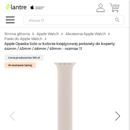
ZALOGUJ
MÓJ 
Apple
SIĘ
Festiwal
Mac
Strona główna
Apple Watch
Akcesoria Apple Watch
M
Paski do Apple Watch
a
Apple Opaska Solo w kolorze księżycowej poświaty do koperty
c
44mm / 45mm / 46mm / 49mm - rozmiar 11
B
o
Cena producenta: 199 zł
o
W zestawie taniej
k
N
e
o
W
e
d
ł
u
g
k