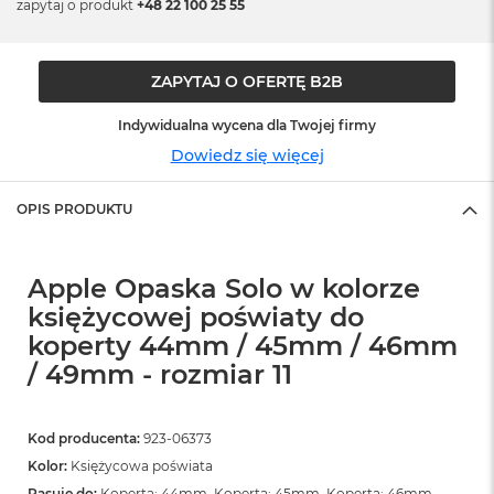
o
zapytaj o produkt
+48 22 100 25 55
o
k
N
ZAPYTAJ O OFERTĘ B2B
e
o
S
Indywidualna wycena dla Twojej firmy
r
Dowiedz się więcej
e
b
r
OPIS PRODUKTU
n
y
Apple Opaska Solo w kolorze
W
e
księżycowej poświaty do
d
koperty 44mm / 45mm / 46mm
ł
u
/ 49mm - rozmiar 11
g
p
o
Kod producenta:
923-06373
j
e
Kolor:
Księżycowa poświata
m
Pasuje do:
Koperta: 44mm, Koperta: 45mm, Koperta: 46mm,