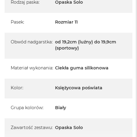
A
Rodzaj paska
:
Opaska Solo
i
r
M
Pasek
:
Rozmiar 11
4
M
a
Obwód nadgarstka
:
od 19,2cm (luźny) do 19,9cm
c
(sportowy)
B
o
o
Materiał wykonania
:
Ciekła guma silikonowa
k
A
i
r
Kolor
:
Księżycowa poświata
M
3
M
Grupa kolorów
:
Biały
a
c
B
Zawartość zestawu
:
Opaska Solo
o
o