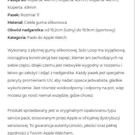
n
o
Koperta: 49mm
ś
Pasek:
Rozmiar 11
c
Materiał:
Ciekła guma silikonowa
i
d
Obwód nadgarstka:
od 19,2cm (luźny) do 19,9cm (sportowy)
y
Kategoria:
Paski do Apple Watch
s
k
Wykonany z płynnej gumy silikonowej, Solo Loop ma wyjątkową,
u
rozciągliwą konstrukcję bez zapięć, klamer ani zachodzących na
M
siebie części, dzięki czemu jest niezwykle wygodny w noszeniu i
a
c
łatwo go założyć i zdjąć z nadgarstka. Każdy pasek jest specjalnie
B
pokryty promieniami UV, aby nadać opasce jedwabiste, gładkie
o
wykończenie. Jest również wodoodporny i odporny na pot, więc
o
k
możesz go nosić niemal wszędzie, gdzie chcesz.
N
e
Produkt sprzedawany jest w oryginalnym opakowaniu typu
o
2
service pack, stosowanym przez Apple w oficjalnej dystrybucji
5
serwisowej. To gwarancja autentyczności, jakości oraz pełnej
6
G
zgodności z Twoim Apple Watchem.