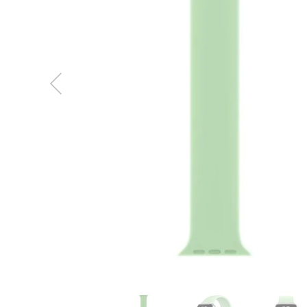
MacBook
Neo
Indygo
MacBook
Neo
Srebrny
Według
pojemności
dysku
MacBook
Neo
256GB
MacBook
Neo
512GB
MacBook
Air
MacBook