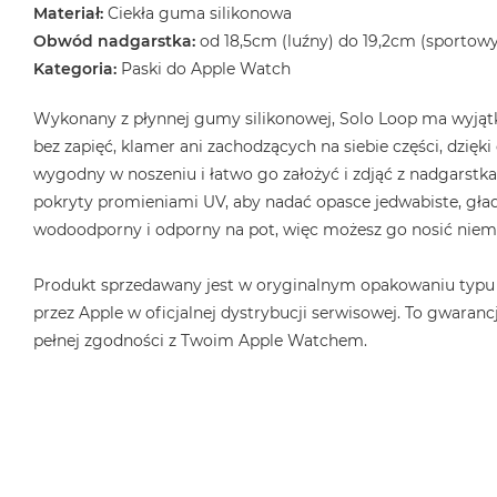
2TB
Materiał:
Ciekła guma silikonowa
Obwód nadgarstka:
od 18,5cm (luźny) do 19,2cm (sportowy
MacBook
Kategoria:
Paski do Apple Watch
Air
4TB
Wykonany z płynnej gumy silikonowej, Solo Loop ma wyjątk
MacBook
bez zapięć, klamer ani zachodzących na siebie części, dzięk
Pro
wygodny w noszeniu i łatwo go założyć i zdjąć z nadgarstka.
MacBook
pokryty promieniami UV, aby nadać opasce jedwabiste, gład
Pro
wodoodporny i odporny na pot, więc możesz go nosić niema
14
MacBook
Produkt sprzedawany jest w oryginalnym opakowaniu typu
Pro
przez Apple w oficjalnej dystrybucji serwisowej. To gwarancj
16
pełnej zgodności z Twoim Apple Watchem.
Według
koloru
MacBook
Pro
Gwiezdna
Czerń