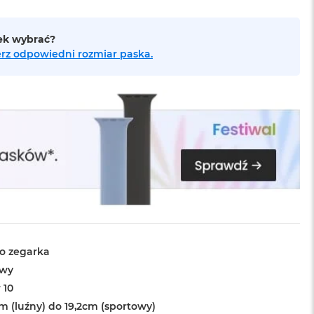
sek wybrać?
bierz odpowiedni rozmiar paska.
o zegarka
owy
 10
m (luźny) do 19,2cm (sportowy)