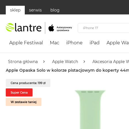
sklep
serwis
blog
Apple
Festiwal
Apple Festiwal
Mac
iPhone
iPad
Apple Wa
Mac
MacBook
Neo
Strona główna
Apple Watch
Akcesoria Apple 
Według
Apple Opaska Solo w kolorze pistacjowym do koperty 4
koloru
MacBook
Cena producenta: 199 zł
Neo
Super Cena
Cytrusowożółty
W zestawie taniej
MacBook
Neo
Subtelny
Róż