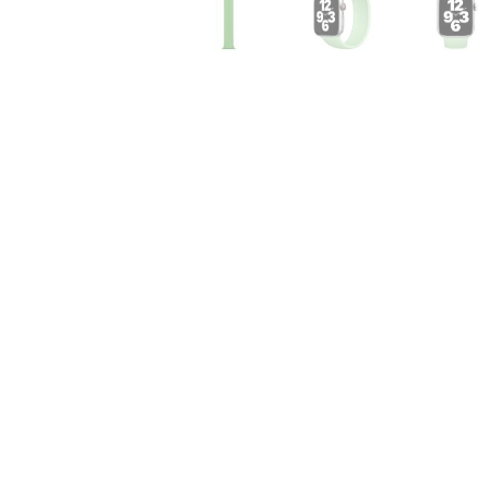
Air
M5
MacBook
Air
M4
MacBook
Air
M3
MacBook
Air
M2
MacBook
Air
13
MacBook
Air
15