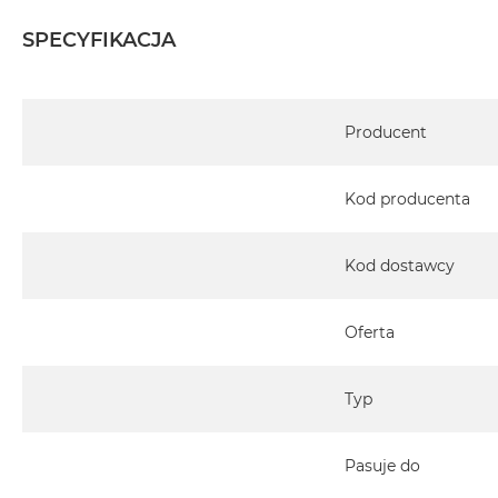
MacBook
SPECYFIKACJA
Pro
Gwiezdna
szarość
Specyfikacja
MacBook
Producent
Pro
Srebrny
Kod producenta
Według
pamięci
RAM
Kod dostawcy
MacBook
Pro
Oferta
8GB
RAM
Typ
MacBook
Pro
16GB
Pasuje do
RAM