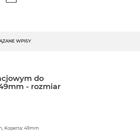
ĄZANE WPISY
tacjowym do
49mm - rozmiar
m, Koperta: 49mm