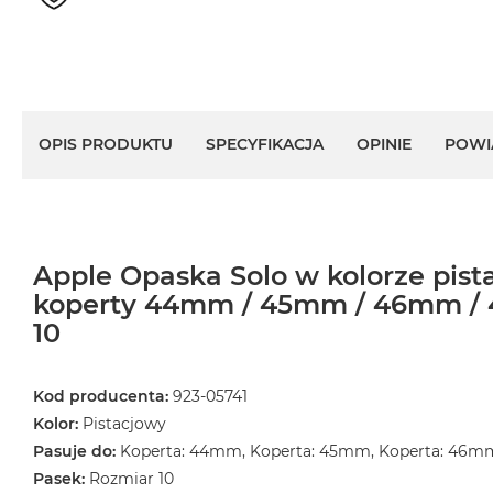
MacBook
Air
32GB
RAM
Według
OPIS PRODUKTU
SPECYFIKACJA
OPINIE
POWI
pojemności
dysku
MacBook
Air
256GB
Apple Opaska Solo w kolorze pis
MacBook
koperty 44mm / 45mm / 46mm / 
Air
10
512GB
MacBook
Kod producenta:
923-05741
Air
1TB
Kolor:
Pistacjowy
Pasuje do:
Koperta: 44mm, Koperta: 45mm, Koperta: 46m
MacBook
Pasek:
Rozmiar 10
Air