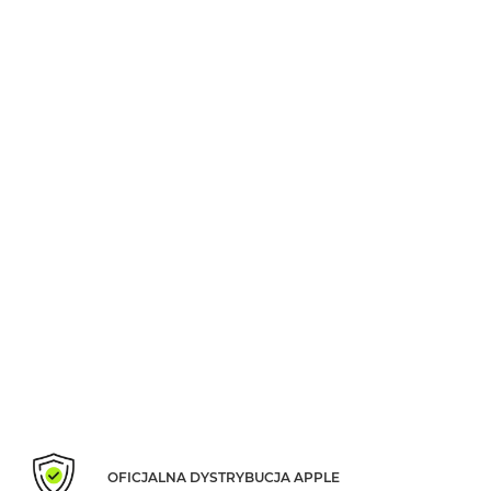
MacBook
Air
Złoty
Według
pamięci
RAM
MacBook
Air
8GB
RAM
MacBook
Air
16GB
RAM
MacBook
Air
24GB
RAM
OFICJALNA DYSTRYBUCJA APPLE