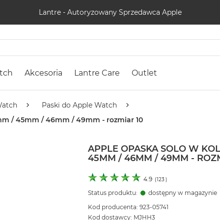
Lantre - Autoryzowany Sprzedawca Apple
tch
Akcesoria
Lantre Care
Outlet
Watch
Paski do Apple Watch
4mm / 45mm / 46mm / 49mm - rozmiar 10
APPLE OPASKA SOLO W KO
45MM / 46MM / 49MM - ROZ
4.9
(
123
)
Status produktu:
dostępny w magazynie
Kod producenta: 923-05741
Kod dostawcy: MJHH3