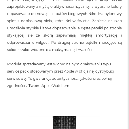
o
o
zaprojektowany z myślą o aktywności fizycznej, a wybrane kolory
k
dopasowano do nowej linii butów biegowych Nike. Ma nylonowy
N
splot z odblaskową nicią, która lśni w świetle. Zapięcie na rzep
e
o
umożliwia szybkie i łatwe dopasowanie, a gęste pętelki po stronie
S
stykającej się ze skórą zapewniają miękką amortyzację i
r
e
odprowadzanie wilgoci. Po drugiej stronie pętelki mocujące są
b
solidnie zakotwiczone dla maksymalnej trwałości.
r
n
y
Produkt sprzedawany jest w oryginalnym opakowaniu typu
service pack, stosowanym przez Apple w oficjalnej dystrybucji
W
serwisowej. To gwarancja autentyczności, jakości oraz pełnej
e
d
zgodności z Twoim Apple Watchem.
ł
u
g
p
o
j
e
m