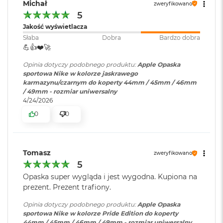
Michał
zweryfikowano
k
A
5
i
Jakość wyświetlacza
r
Słaba
Dobra
Bardzo dobra
M
💪👍️❤️🚀
2
Opinia dotyczy podobnego produktu:
Apple Opaska
M
sportowa Nike w kolorze jaskrawego
a
karmazynu/czarnym do koperty 44mm / 45mm / 46mm
c
/ 49mm - rozmiar uniwersalny
B
4/24/2026
o
o
0
0
k
A
i
r
Tomasz
zweryfikowano
1
5
3
Opaska super wygląda i jest wygodna. Kupiona na
M
prezent. Prezent trafiony.
a
c
Opinia dotyczy podobnego produktu:
Apple Opaska
B
sportowa Nike w kolorze Pride Edition do koperty
o
44mm / 45mm / 46mm / 49mm - rozmiar uniwersalny