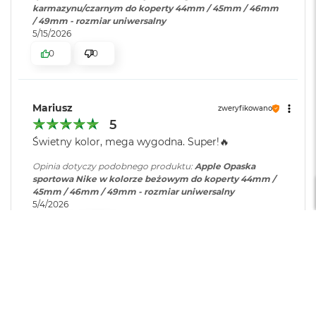
r
karmazynu/czarnym do koperty 44mm / 45mm / 46mm
G
/ 49mm - rozmiar uniwersalny
w
5/15/2026
i
0
0
e
z
d
n
a
Mariusz
zweryfikowano
s
5
z
Świetny kolor, mega wygodna. Super!🔥
a
r
Opinia dotyczy podobnego produktu:
Apple Opaska
o
sportowa Nike w kolorze beżowym do koperty 44mm /
ś
45mm / 46mm / 49mm - rozmiar uniwersalny
ć
5/4/2026
M
0
0
a
c
B
o
Piotr
zweryfikowano
o
5
k
A
Czas pracy na baterii