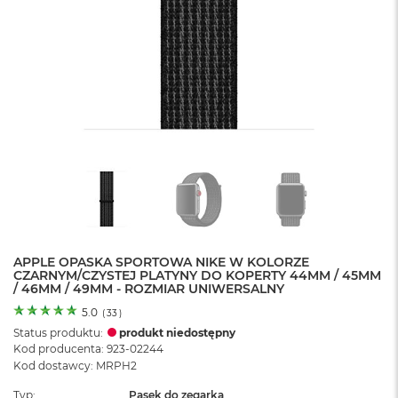
o
l
o
r
u
M
a
c
B
o
o
k
N
e
o
APPLE OPASKA SPORTOWA NIKE W KOLORZE
C
CZARNYM/CZYSTEJ PLATYNY DO KOPERTY 44MM / 45MM
y
/ 46MM / 49MM - ROZMIAR UNIWERSALNY
t
r
5.0
(
33
)
u
Status produktu:
produkt niedostępny
s
Kod producenta: 923-02244
o
Kod dostawcy: MRPH2
w
o
Typ
Pasek do zegarka