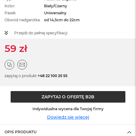
ż
Kolor
Biały/Czarny
ó
Pasek
Uniwersalny
ł
t
Obwód nadgarstka
od 14,5cm do 22cm
y
Przejdź do pełnej specyfikacji
M
a
59 zł
c
B
o
o
k
N
zapytaj o produkt
+48 22 100 25 55
e
o
S
u
ZAPYTAJ O OFERTĘ B2B
b
t
Indywidualna wycena dla Twojej firmy
e
Dowiedz się więcej
l
n
y
OPIS PRODUKTU
R