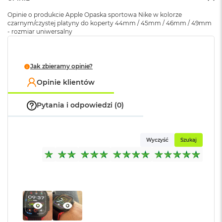
A
i
Opinie o produkcie Apple Opaska sportowa Nike w kolorze
r
czarnym/czystej platyny do koperty 44mm / 45mm / 46mm / 49mm
M
- rozmiar uniwersalny
4
M
a
Jak zbieramy opinie?
c
Opinie klientów
B
o
o
Pytania i odpowiedzi (0)
k
A
i
r
Wyczyść
Szukaj
M
3
M
a
c
B
o
o