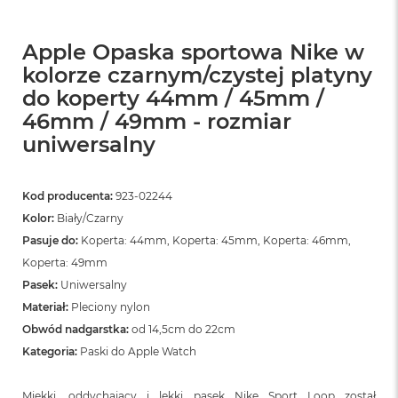
ó
ż
Apple Opaska sportowa Nike w
M
kolorze czarnym/czystej platyny
a
do koperty 44mm / 45mm /
c
B
46mm / 49mm - rozmiar
o
uniwersalny
o
k
N
e
Kod producenta:
923-02244
o
Kolor:
Biały/Czarny
I
n
Pasuje do:
Koperta: 44mm, Koperta: 45mm, Koperta: 46mm,
d
Koperta: 49mm
y
Pasek:
Uniwersalny
g
o
Materiał:
Pleciony nylon
Obwód nadgarstka:
od 14,5cm do 22cm
M
a
Kategoria:
Paski do Apple Watch
c
B
Miękki, oddychający i lekki pasek Nike Sport Loop został