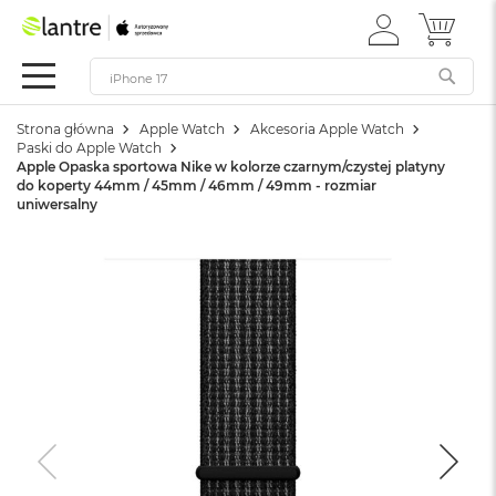
ZALOGUJ
MÓJ 
Apple
SIĘ
Festiwal
Mac
Strona główna
Apple Watch
Akcesoria Apple Watch
M
Paski do Apple Watch
a
Apple Opaska sportowa Nike w kolorze czarnym/czystej platyny
c
do koperty 44mm / 45mm / 46mm / 49mm - rozmiar
B
uniwersalny
o
o
k
N
e
o
W
e
d
ł
u
g
k