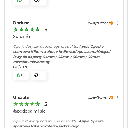
0
0
B
o
o
k
A
Dariusz
zweryfikowano
i
5
r
Super 👍️
B
ł
Opinia dotyczy podobnego produktu:
Apple Opaska
ę
sportowa Nike w kolorze królewskiego lazuru/lśniącej
k
lawy do koperty 44mm / 45mm / 46mm / 49mm -
i
rozmiar uniwersalny
t
6/8/2026
n
y
0
0
M
a
c
Urszula
zweryfikowano
B
5
o
o
👍️podoba mi się
k
A
Opinia dotyczy podobnego produktu:
Apple Opaska
i
sportowa Nike w kolorze jaskrawego