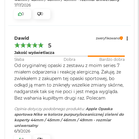
o
7/17/2026
k
0
0
A
i
r
1
Dawid
5
zweryfikowano
5
W
Jakość wyświetlacza
e
Słaba
Dobra
Bardzo dobra
d
Od oryginalnej opaski z zestawu z moim series 7
ł
miałem odparzenia i reakcję alergiczną. Żałuję, że
u
g
zwlekałem z zakupem tej opaski sportowej, bo
k
odkąd ją mam to zniknęły wszelkie zmiany skórne,
o
nadgarstek tak się nie poci i jest mega wygląda.
l
Bez wahania kupiłbym drugi raz. Polecam
o
r
Opinia dotyczy podobnego produktu:
Apple Opaska
u
sportowa Nike w kolorze purpury/oceanicznej zieleni do
koperty 44mm / 45mm / 46mm / 49mm - rozmiar
M
uniwersalny
a
6/9/2026
c