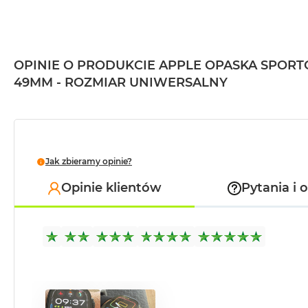
MacBook
Pro
Gwiezdna
szarość
OPINIE O PRODUKCIE APPLE OPASKA SPORT
MacBook
49MM - ROZMIAR UNIWERSALNY
Pro
Srebrny
Według
pamięci
Jak zbieramy opinie?
RAM
MacBook
Opinie klientów
Pytania i 
Pro
8GB
RAM
MacBook
Pro
16GB
RAM