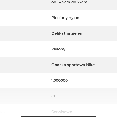
od 14,5cm do 22cm
Pleciony nylon
Delikatna zieleń
Zielony
Opaska sportowa Nike
1.000000
CE
ko)
Serwisowe