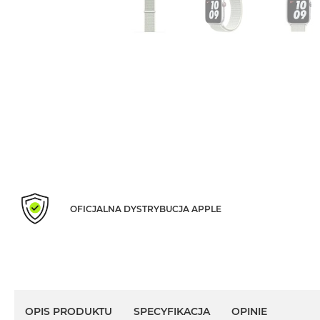
Air
M5
MacBook
Air
M4
MacBook
Air
M3
MacBook
Air
M2
OFICJALNA DYSTRYBUCJA APPLE
MacBook
Air
13
MacBook
Air
15
OPIS PRODUKTU
SPECYFIKACJA
OPINIE