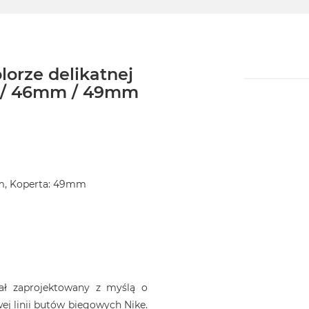
orze delikatnej
m / 46mm / 49mm
m, Koperta: 49mm
tał zaprojektowany z myślą o
ej linii butów biegowych Nike.