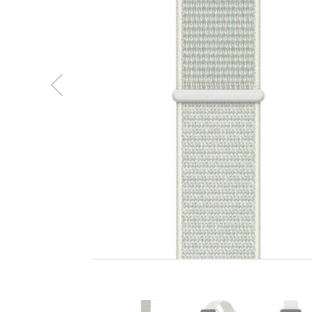
MacBook
Neo
Indygo
MacBook
Neo
Srebrny
Według
pojemności
dysku
MacBook
Neo
256GB
MacBook
Neo
512GB
MacBook
Air
MacBook