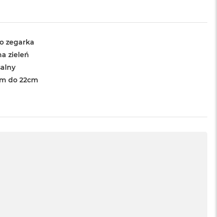
o zegarka
na zieleń
alny
cm do 22cm