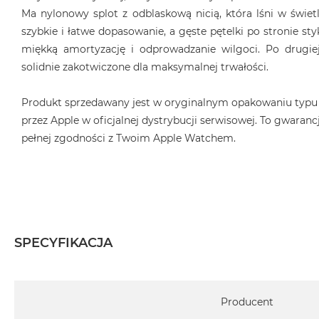
Ma nylonowy splot z odblaskową nicią, która lśni w świet
MacBook
szybkie i łatwe dopasowanie, a gęste pętelki po stronie sty
Air
Złoty
miękką amortyzację i odprowadzanie wilgoci. Po drugiej
solidnie zakotwiczone dla maksymalnej trwałości.
Według
pamięci
Produkt sprzedawany jest w oryginalnym opakowaniu typu
RAM
przez Apple w oficjalnej dystrybucji serwisowej. To gwarancj
MacBook
Air
pełnej zgodności z Twoim Apple Watchem.
8GB
RAM
MacBook
Air
16GB
RAM
SPECYFIKACJA
MacBook
Air
Specyfikacja
24GB
Producent
RAM