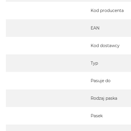
MacBook
Kod producenta
Air
32GB
RAM
EAN
Według
pojemności
Kod dostawcy
dysku
MacBook
Air
Typ
256GB
MacBook
Pasuje do
Air
512GB
Rodzaj paska
MacBook
Air
1TB
Pasek
MacBook
Air