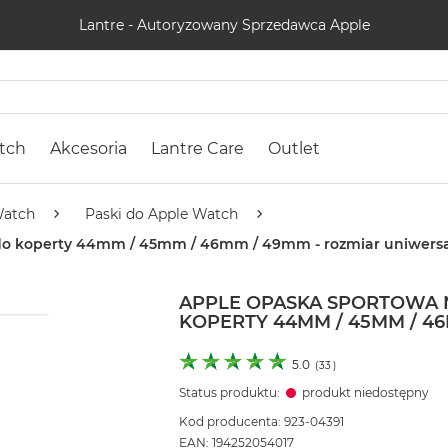
Lantre - Autoryzowany Sprzedawca Apple
tch
Akcesoria
Lantre Care
Outlet
Watch
Paski do Apple Watch
i do koperty 44mm / 45mm / 46mm / 49mm - rozmiar uniwers
APPLE OPASKA SPORTOWA N
KOPERTY 44MM / 45MM / 4
5.0
(
33
)
Status produktu:
produkt niedostępny
Kod producenta: 923-04391
EAN: 194252054017