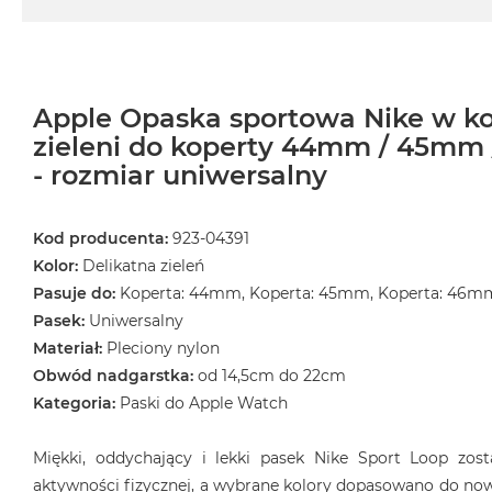
Według
koloru
MacBook
Air
Błękitny
Apple Opaska sportowa Nike w kol
MacBook
zieleni do koperty 44mm / 45m
Air
- rozmiar uniwersalny
Gwiezdna
szarość
Kod producenta:
923-04391
MacBook
Kolor:
Delikatna zieleń
Air
Księżycowa
Pasuje do:
Koperta: 44mm, Koperta: 45mm, Koperta: 46m
Poświata
Pasek:
Uniwersalny
Materiał:
Pleciony nylon
MacBook
Obwód nadgarstka:
od 14,5cm do 22cm
Air
Północ
Kategoria:
Paski do Apple Watch
MacBook
Miękki, oddychający i lekki pasek Nike Sport Loop zos
Air
Srebrny
aktywności fizycznej, a wybrane kolory dopasowano do now