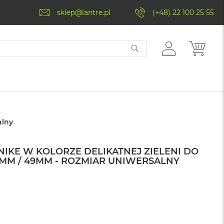
sklep@lantre.pl
(+48) 22 100 25 55
ZALOGUJ
MÓJ 
SIĘ
alny
IKE W KOLORZE DELIKATNEJ ZIELENI DO
6MM / 49MM - ROZMIAR UNIWERSALNY