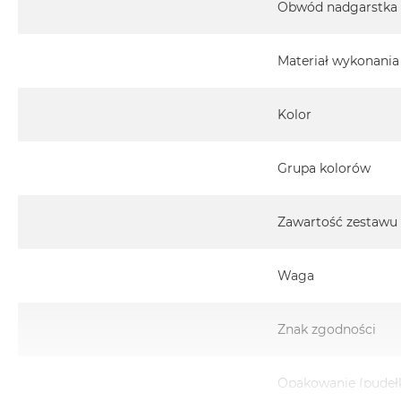
Obwód nadgarstka
2TB
MacBook
Air
Materiał wykonania
4TB
MacBook
Kolor
Pro
MacBook
Grupa kolorów
Pro
14
MacBook
Zawartość zestawu
Pro
16
Waga
Według
koloru
Znak zgodności
MacBook
Pro
Gwiezdna
Opakowanie (pudeł
Czerń