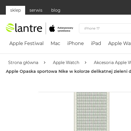
sklep
serwis
blog
Apple
Festiwal
Apple Festiwal
Mac
iPhone
iPad
Apple Wa
Mac
MacBook
Neo
Strona główna
Apple Watch
Akcesoria Apple 
Według
Apple Opaska sportowa Nike w kolorze delikatnej zielen
koloru
MacBook
Neo
Cytrusowożółty
MacBook
Neo
Subtelny
Róż