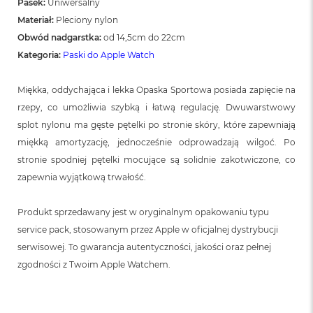
o
Pasek:
Uniwersalny
o
Materiał:
Pleciony nylon
k
Obwód nadgarstka:
od 14,5cm do 22cm
N
e
Kategoria:
Paski do Apple Watch
o
S
r
Miękka, oddychająca i lekka Opaska Sportowa posiada zapięcie na
e
rzepy, co umożliwia szybką i łatwą regulację. Dwuwarstwowy
b
splot nylonu ma gęste pętelki po stronie skóry, które zapewniają
r
n
miękką amortyzację, jednocześnie odprowadzają wilgoć. Po
y
stronie spodniej pętelki mocujące są solidnie zakotwiczone, co
zapewnia wyjątkową trwałość.
W
e
d
Produkt sprzedawany jest w oryginalnym opakowaniu typu
ł
u
service pack, stosowanym przez Apple w oficjalnej dystrybucji
g
serwisowej. To gwarancja autentyczności, jakości oraz pełnej
p
zgodności z Twoim Apple Watchem.
o
j
e
m