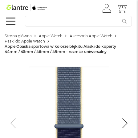
ZALOGUJ
MÓJ 
Apple
SIĘ
Festiwal
Mac
Strona główna
Apple Watch
Akcesoria Apple Watch
M
Paski do Apple Watch
a
Apple Opaska sportowa w kolorze błękitu Alaski do koperty
c
44mm / 45mm / 46mm / 49mm - rozmiar uniwersalny
B
o
o
k
N
e
o
W
e
d
ł
u
g
k