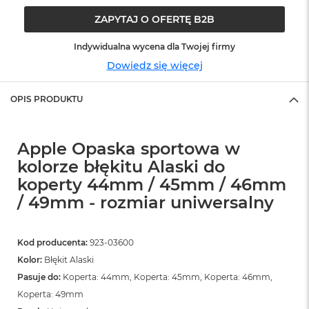
ó
ZAPYTAJ O OFERTĘ B2B
ż
Indywidualna wycena dla Twojej firmy
M
a
Dowiedz się więcej
c
B
o
OPIS PRODUKTU
o
k
N
Apple Opaska sportowa w
e
o
kolorze błękitu Alaski do
I
koperty 44mm / 45mm / 46mm
n
d
/ 49mm - rozmiar uniwersalny
y
g
o
Kod producenta:
923-03600
Kolor:
Błękit Alaski
M
a
Pasuje do:
Koperta: 44mm, Koperta: 45mm, Koperta: 46mm,
c
Koperta: 49mm
B