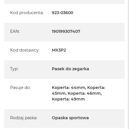
B
Kod producenta
:
923-03600
M
a
c
B
EAN
:
190199307407
o
o
k
Kod dostawcy
N
:
MX3P2
e
o
5
Typ
:
Pasek do zegarka
1
2
G
B
Pasuje do
:
Koperta: 44mm, Koperta:
45mm, Koperta: 46mm,
M
Koperta: 49mm
a
c
B
Rodzaj paska
:
Opaska sportowa
o
o
k