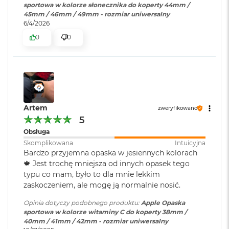
sportowa w kolorze słonecznika do koperty 44mm /
o
45mm / 46mm / 49mm - rozmiar uniwersalny
k
6/4/2026
A
i
0
0
r
1
5
W
e
d
Artem
zweryfikowano
ł
5
u
g
Obsługa
k
Skomplikowana
Intuicyjna
o
Bardzo przyjemna opaska w jesiennych kolorach
l
🍁 Jest trochę mniejsza od innych opasek tego
o
typu co mam, było to dla mnie lekkim
r
u
zaskoczeniem, ale mogę ją normalnie nosić.
M
Opinia dotyczy podobnego produktu:
Apple Opaska
a
sportowa w kolorze witaminy C do koperty 38mm /
c
40mm / 41mm / 42mm - rozmiar uniwersalny