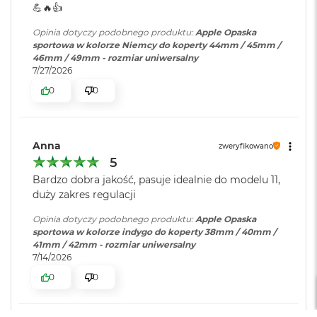
r
💪🔥👍️
G
w
Opinia dotyczy podobnego produktu:
Apple Opaska
i
sportowa w kolorze Niemcy do koperty 44mm / 45mm /
e
46mm / 49mm - rozmiar uniwersalny
z
7/27/2026
d
0
0
n
a
s
z
Anna
a
zweryfikowano
r
5
o
Bardzo dobra jakość, pasuje idealnie do modelu 11,
ś
duży zakres regulacji
ć
Opinia dotyczy podobnego produktu:
Apple Opaska
M
sportowa w kolorze indygo do koperty 38mm / 40mm /
a
41mm / 42mm - rozmiar uniwersalny
c
7/14/2026
B
o
0
0
o
k
A