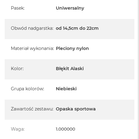
A
Pasek
:
Uniwersalny
i
r
M
Obwód nadgarstka
:
od 14,5cm do 22cm
a
c
B
Materiał wykonania
:
Pleciony nylon
o
o
k
A
Kolor
:
Błękit Alaski
i
r
M
Grupa kolorów
:
Niebieski
5
M
a
Zawartość zestawu
:
Opaska sportowa
c
B
o
Waga
o
:
1.000000
k