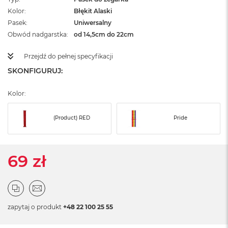
ż
Kolor
Błękit Alaski
ó
Pasek
ł
Uniwersalny
t
Obwód nadgarstka
od 14,5cm do 22cm
y
Przejdź do pełnej specyfikacji
M
a
SKONFIGURUJ:
c
B
Kolor:
o
o
k
(Product) RED
Pride
N
e
o
S
69 zł
u
b
t
e
l
zapytaj o produkt
n
+48 22 100 25 55
y
R