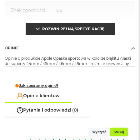
A
i
Znak zgodności
:
CE
r
M
4
ROZWIŃ PEŁNĄ SPECYFIKACJĘ
Opakowanie
Serwisowe
M
(pudełko)
:
a
c
OPINIE
B
o
Opinie o produkcie Apple Opaska sportowa w kolorze błękitu Alaski
o
do koperty 44mm / 45mm / 46mm / 49mm - rozmiar uniwersalny
k
A
i
Jak zbieramy opinie?
r
M
Opinie klientów
3
M
Pytania i odpowiedzi (0)
a
c
B
o
Wyczyść
Szukaj
o