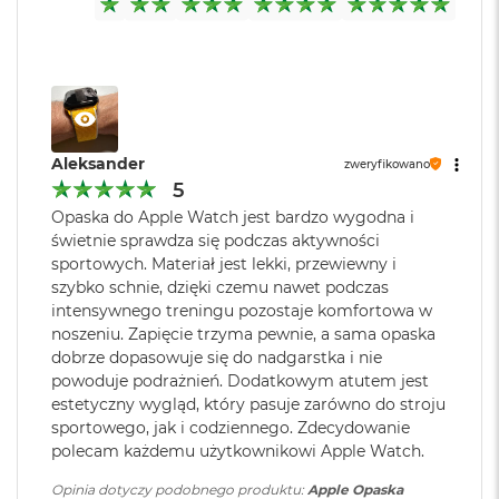
k
A
i
r
M
2
M
Aleksander
zweryfikowano
a
5
c
B
Opaska do Apple Watch jest bardzo wygodna i
o
świetnie sprawdza się podczas aktywności
o
sportowych. Materiał jest lekki, przewiewny i
k
szybko schnie, dzięki czemu nawet podczas
A
intensywnego treningu pozostaje komfortowa w
i
noszeniu. Zapięcie trzyma pewnie, a sama opaska
r
1
dobrze dopasowuje się do nadgarstka i nie
3
powoduje podrażnień. Dodatkowym atutem jest
estetyczny wygląd, który pasuje zarówno do stroju
M
sportowego, jak i codziennego. Zdecydowanie
a
polecam każdemu użytkownikowi Apple Watch.
c
B
Opinia dotyczy podobnego produktu:
Apple Opaska
o