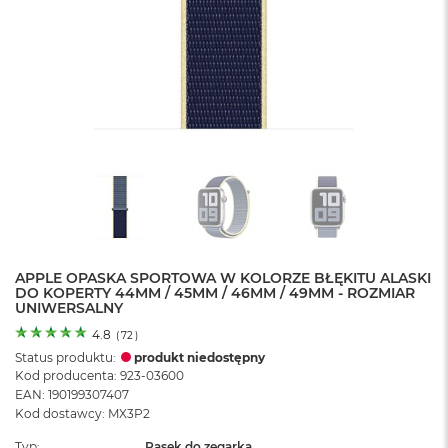
o
l
o
r
u
M
a
c
B
o
o
k
N
e
APPLE OPASKA SPORTOWA W KOLORZE BŁĘKITU ALASKI
o
DO KOPERTY 44MM / 45MM / 46MM / 49MM - ROZMIAR
C
UNIWERSALNY
y
t
4.8
(
72
)
r
Status produktu:
produkt niedostępny
u
Kod producenta: 923-03600
s
EAN: 190199307407
o
Kod dostawcy: MX3P2
w
o
Typ
Pasek do zegarka