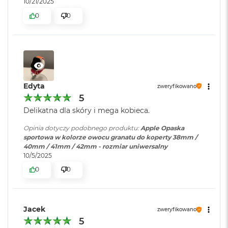
B
10/21/2025
o
0
0
o
k
A
i
r
B
ł
ę
Edyta
zweryfikowano
k
5
i
Delikatna dla skóry i mega kobieca.
t
n
Opinia dotyczy podobnego produktu:
Apple Opaska
y
sportowa w kolorze owocu granatu do koperty 38mm /
40mm / 41mm / 42mm - rozmiar uniwersalny
M
10/5/2025
a
c
0
0
B
o
o
k
Jacek
zweryfikowano
A
5
i