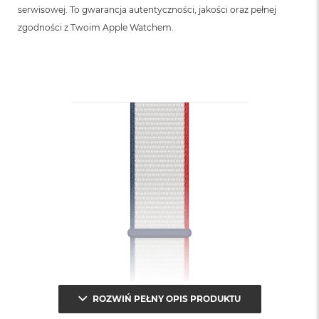
B
serwisowej. To gwarancja autentyczności, jakości oraz pełnej
zgodności z Twoim Apple Watchem.
M
a
c
B
o
o
k
N
e
o
5
1
2
G
B
M
a
c
B
o
ROZWIŃ PEŁNY OPIS PRODUKTU
o
k