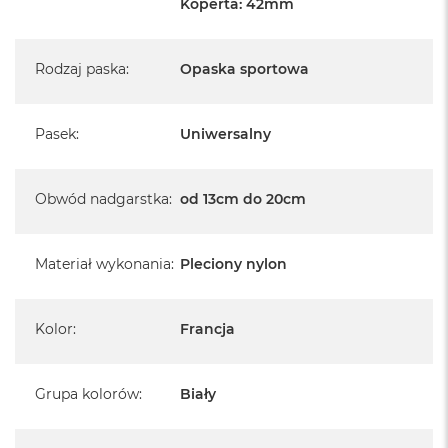
Koperta: 42mm
A
i
r
M
Rodzaj paska
:
Opaska sportowa
4
M
a
Pasek
:
Uniwersalny
c
B
o
Obwód nadgarstka
:
od 13cm do 20cm
o
k
A
i
Materiał wykonania
:
Pleciony nylon
r
M
3
Kolor
:
Francja
M
a
c
Grupa kolorów
:
Biały
B
o
o