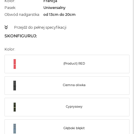
Kolor
Francja
ż
Pasek
Uniwersalny
ó
ł
Obwód nadgarstka
od 13cm do 20cm
t
y
Przejdź do pełnej specyfikacji
SKONFIGURUJ:
M
a
c
Kolor:
B
o
o
(Product) RED
k
N
e
o
Ciemna oliwka
S
u
b
t
Cyprysowy
e
l
n
y
Głęboki błękit
R