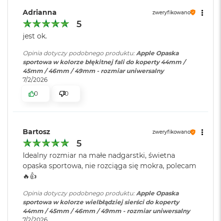
r
e
Adrianna
zweryfikowano
b
5
r
jest ok.
n
y
Opinia dotyczy podobnego produktu:
Apple Opaska
sportowa w kolorze błękitnej fali do koperty 44mm /
M
45mm / 46mm / 49mm - rozmiar uniwersalny
a
7/2/2026
c
B
0
0
o
o
k
A
Bartosz
zweryfikowano
i
5
r
Z
Idealny rozmiar na małe nadgarstki, świetna
ł
opaska sportowa, nie rozciąga się mokra, polecam
o
🔥👍️
t
y
Opinia dotyczy podobnego produktu:
Apple Opaska
sportowa w kolorze wielbłądziej sierści do koperty
W
44mm / 45mm / 46mm / 49mm - rozmiar uniwersalny
e
7/2/2026