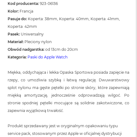
n
Kod producenta:
923-06136
o
Kolor:
Francja
ś
c
Pasuje do:
Koperta: 38mm, Koperta: 40mm, Koperta: 41mm,
i
Koperta: 42mm
d
Pasek:
Uniwersalny
y
s
Materiał:
Pleciony nylon
k
Obwód nadgarstka:
od 13cm do 20cm
u
Kategoria:
Paski do Apple Watch
M
a
Miękka, oddychająca i lekka Opaska Sportowa posiada zapięcie na
c
B
rzepy, co umożliwia szybką i łatwą regulację. Dwuwarstwowy
o
splot nylonu ma gęste pętelki po stronie skóry, które zapewniają
o
miękką amortyzację, jednocześnie odprowadzają wilgoć. Po
k
N
stronie spodniej pętelki mocujące są solidnie zakotwiczone, co
e
zapewnia wyjątkową trwałość.
o
2
5
Produkt sprzedawany jest w oryginalnym opakowaniu typu
6
service pack, stosowanym przez Apple w oficjalnej dystrybucji
G