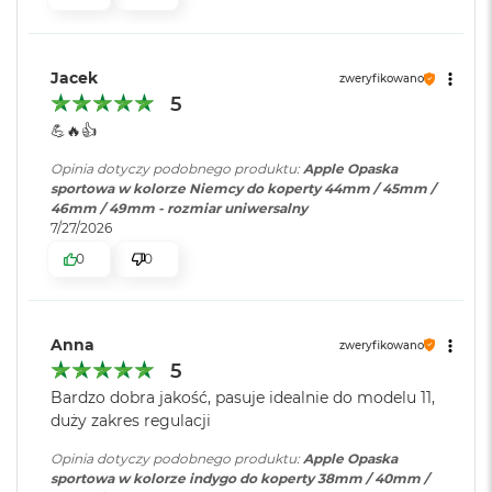
i
r
K
s
Jacek
zweryfikowano
i
5
ę
💪🔥👍️
ż
y
Opinia dotyczy podobnego produktu:
Apple Opaska
c
sportowa w kolorze Niemcy do koperty 44mm / 45mm /
o
46mm / 49mm - rozmiar uniwersalny
w
7/27/2026
a
P
0
0
o
ś
w
i
Anna
zweryfikowano
a
5
t
a
Bardzo dobra jakość, pasuje idealnie do modelu 11,
duży zakres regulacji
M
a
Opinia dotyczy podobnego produktu:
Apple Opaska
c
sportowa w kolorze indygo do koperty 38mm / 40mm /
B