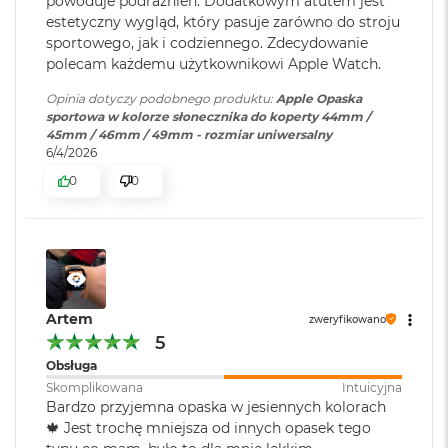
powoduje podrażnień. Dodatkowym atutem jest
B
o
estetyczny wygląd, który pasuje zarówno do stroju
o
sportowego, jak i codziennego. Zdecydowanie
k
polecam każdemu użytkownikowi Apple Watch.
A
i
Opinia dotyczy podobnego produktu:
Apple Opaska
r
sportowa w kolorze słonecznika do koperty 44mm /
B
45mm / 46mm / 49mm - rozmiar uniwersalny
ł
6/4/2026
ę
0
0
k
i
t
n
y
M
a
Artem
zweryfikowano
c
5
B
o
Obsługa
o
Skomplikowana
Intuicyjna
k
Bardzo przyjemna opaska w jesiennych kolorach
A
🍁 Jest trochę mniejsza od innych opasek tego
i