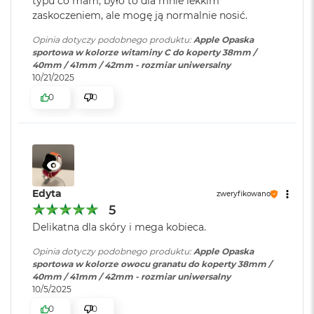
typu co mam, było to dla mnie lekkim
r
zaskoczeniem, ale mogę ją normalnie nosić.
G
w
Opinia dotyczy podobnego produktu:
Apple Opaska
i
sportowa w kolorze witaminy C do koperty 38mm /
e
40mm / 41mm / 42mm - rozmiar uniwersalny
z
10/21/2025
d
n
0
0
a
s
z
a
r
o
ś
Edyta
ć
zweryfikowano
5
M
Delikatna dla skóry i mega kobieca.
a
c
Opinia dotyczy podobnego produktu:
Apple Opaska
B
sportowa w kolorze owocu granatu do koperty 38mm /
o
40mm / 41mm / 42mm - rozmiar uniwersalny
o
10/5/2025
k
A
0
0