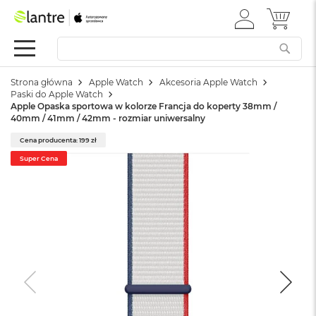
ZALOGUJ
MÓJ 
Apple
SIĘ
Festiwal
Mac
Strona główna
Apple Watch
Akcesoria Apple Watch
M
Paski do Apple Watch
a
Apple Opaska sportowa w kolorze Francja do koperty 38mm /
c
40mm / 41mm / 42mm - rozmiar uniwersalny
B
o
Cena producenta: 199 zł
o
Super Cena
k
N
e
o
W
e
d
ł
u
g
k