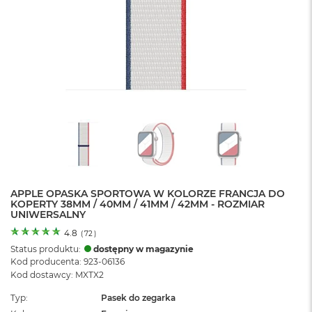
o
l
o
r
u
M
a
c
B
o
o
k
N
e
APPLE OPASKA SPORTOWA W KOLORZE FRANCJA DO
o
KOPERTY 38MM / 40MM / 41MM / 42MM - ROZMIAR
C
UNIWERSALNY
y
t
4.8
(
72
)
r
Status produktu:
dostępny w magazynie
u
Kod producenta: 923-06136
s
Kod dostawcy: MXTX2
o
w
Typ
Pasek do zegarka
o