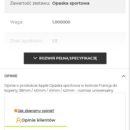
k
Zawartość zestawu
:
Opaska sportowa
A
i
r
Waga
:
1.000000
M
2
M
Znak zgodności
:
CE
a
c
B
ROZWIŃ PEŁNĄ SPECYFIKACJĘ
Opakowanie
Serwisowe
o
(pudełko)
:
o
k
OPINIE
A
i
Opinie o produkcie Apple Opaska sportowa w kolorze Francja do
r
koperty 38mm / 40mm / 41mm / 42mm - rozmiar uniwersalny
1
3
M
Jak zbieramy opinie?
a
c
Opinie klientów
B
o