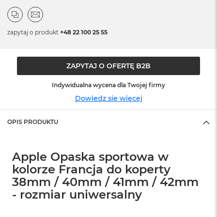
o
o
k
N
zapytaj o produkt
+48 22 100 25 55
e
o
S
r
ZAPYTAJ O OFERTĘ B2B
e
b
Indywidualna wycena dla Twojej firmy
r
n
Dowiedz się więcej
y
OPIS PRODUKTU
W
e
d
ł
Apple Opaska sportowa w
u
kolorze Francja do koperty
g
p
38mm / 40mm / 41mm / 42mm
o
- rozmiar uniwersalny
j
e
m