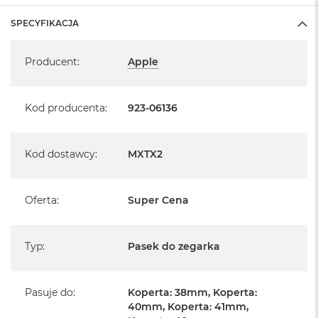
A
SPECYFIKACJA
i
r
Specyfikacja
Producent
:
Apple
M
a
c
B
Kod producenta
:
923-06136
o
o
k
A
Kod dostawcy
:
MXTX2
i
r
M
Oferta
:
Super Cena
5
M
a
Typ
:
Pasek do zegarka
c
B
o
Pasuje do
:
Koperta: 38mm, Koperta:
o
40mm, Koperta: 41mm,
k