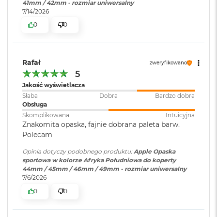
41mm / 42mm - rozmiar uniwersalny
o
7/14/2026
o
k
0
0
A
i
r
P
Rafał
zweryfikowano
ó
5
ł
Jakość wyświetlacza
n
o
Słaba
Dobra
Bardzo dobra
c
Obsługa
Skomplikowana
Intuicyjna
M
Znakomita opaska, fajnie dobrana paleta barw.
a
Polecam
c
B
Opinia dotyczy podobnego produktu:
Apple Opaska
o
sportowa w kolorze Afryka Południowa do koperty
o
44mm / 45mm / 46mm / 49mm - rozmiar uniwersalny
k
7/6/2026
A
0
0
i
r
S