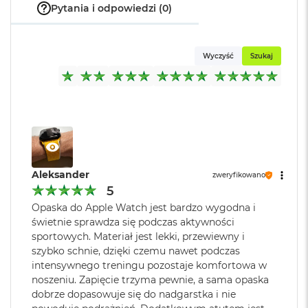
Pytania i odpowiedzi (0)
o
k
A
i
Wyczyść
Szukaj
r
1
5
W
e
d
ł
u
g
Aleksander
zweryfikowano
k
5
o
Opaska do Apple Watch jest bardzo wygodna i
l
świetnie sprawdza się podczas aktywności
o
r
sportowych. Materiał jest lekki, przewiewny i
u
szybko schnie, dzięki czemu nawet podczas
intensywnego treningu pozostaje komfortowa w
M
noszeniu. Zapięcie trzyma pewnie, a sama opaska
a
dobrze dopasowuje się do nadgarstka i nie
c