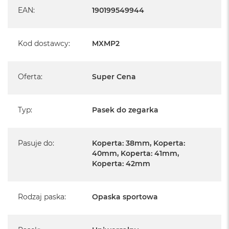
A
EAN
:
190199549944
i
r
Kod dostawcy
:
MXMP2
M
a
c
B
Oferta
:
Super Cena
o
o
k
Typ
:
Pasek do zegarka
A
i
r
M
Pasuje do
:
Koperta: 38mm, Koperta:
5
40mm, Koperta: 41mm,
Koperta: 42mm
M
a
c
B
Rodzaj paska
:
Opaska sportowa
o
o
k