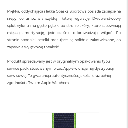
n
o
Miękka, oddychająca i lekka Opaska Sportowa posiada zapięcie na
ś
c
rzepy, co umożliwia szybką i łatwą regulację. Dwuwarstwowy
i
splot nylonu ma gęste pętelki po stronie skóry, które zapewniają
d
y
miękką amortyzację, jednocześnie odprowadzają wilgoć. Po
s
stronie spodniej pętelki mocujące są solidnie zakotwiczone, co
k
zapewnia wyjątkową trwałość.
u
M
Produkt sprzedawany jest w oryginalnym opakowaniu typu
a
service pack, stosowanym przez Apple w oficjalnej dystrybucji
c
B
serwisowej. To gwarancja autentyczności, jakości oraz pełnej
o
zgodności z Twoim Apple Watchem.
o
k
N
e
o
2
5
6
G