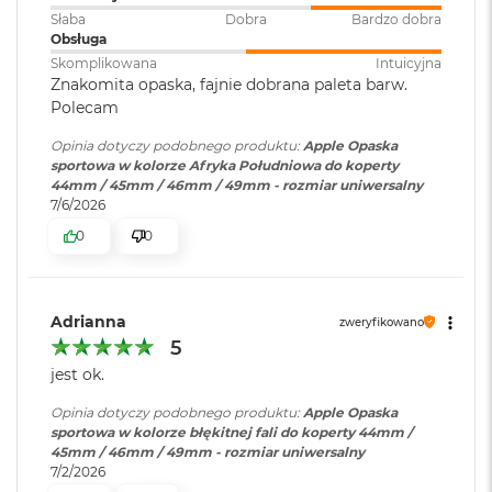
o
Słaba
Dobra
Bardzo dobra
o
Obsługa
k
Skomplikowana
Intuicyjna
A
Znakomita opaska, fajnie dobrana paleta barw.
i
Polecam
r
P
Opinia dotyczy podobnego produktu:
Apple Opaska
ó
sportowa w kolorze Afryka Południowa do koperty
ł
44mm / 45mm / 46mm / 49mm - rozmiar uniwersalny
n
7/6/2026
o
c
0
0
M
a
c
Adrianna
zweryfikowano
B
5
o
jest ok.
o
k
Opinia dotyczy podobnego produktu:
Apple Opaska
A
sportowa w kolorze błękitnej fali do koperty 44mm /
i
45mm / 46mm / 49mm - rozmiar uniwersalny
r
7/2/2026
S