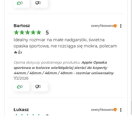
r
0
0
e
b
r
n
Bartosz
zweryfikowano
y
5
M
Idealny rozmiar na małe nadgarstki, świetna
a
opaska sportowa, nie rozciąga się mokra, polecam
c
🔥👍️
B
o
Opinia dotyczy podobnego produktu:
Apple Opaska
o
sportowa w kolorze wielbłądziej sierści do koperty
k
44mm / 45mm / 46mm / 49mm - rozmiar uniwersalny
A
7/2/2026
i
r
0
0
Z
ł
o
t
Łukasz
zweryfikowano
y
5
Czas pracy na baterii
W
e
Krótki
Zadowalający
Długi