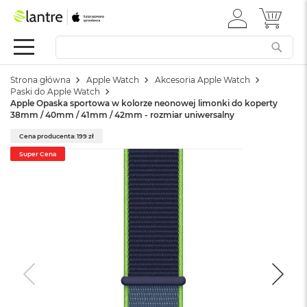
ZALOGUJ
MÓJ 
Apple
SIĘ
Festiwal
Mac
Strona główna
Apple Watch
Akcesoria Apple Watch
M
Paski do Apple Watch
a
Apple Opaska sportowa w kolorze neonowej limonki do koperty
c
38mm / 40mm / 41mm / 42mm - rozmiar uniwersalny
B
o
Cena producenta: 199 zł
o
Super Cena
k
N
e
o
W
e
d
ł
u
g
k