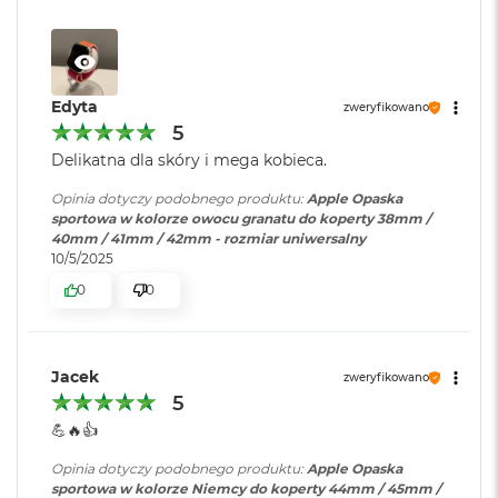
r
G
w
i
e
Edyta
z
zweryfikowano
d
5
n
Delikatna dla skóry i mega kobieca.
a
s
Opinia dotyczy podobnego produktu:
Apple Opaska
z
sportowa w kolorze owocu granatu do koperty 38mm /
a
40mm / 41mm / 42mm - rozmiar uniwersalny
r
10/5/2025
o
ś
0
0
ć
M
a
Jacek
zweryfikowano
c
5
B
💪🔥👍️
o
o
Opinia dotyczy podobnego produktu:
Apple Opaska
k
sportowa w kolorze Niemcy do koperty 44mm / 45mm /
A