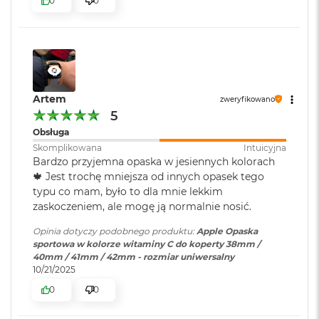
0
0
B
o
o
k
A
i
r
B
Artem
zweryfikowano
ł
5
ę
k
Obsługa
i
Skomplikowana
Intuicyjna
t
Bardzo przyjemna opaska w jesiennych kolorach
n
🍁 Jest trochę mniejsza od innych opasek tego
y
typu co mam, było to dla mnie lekkim
zaskoczeniem, ale mogę ją normalnie nosić.
M
a
Opinia dotyczy podobnego produktu:
Apple Opaska
c
sportowa w kolorze witaminy C do koperty 38mm /
B
40mm / 41mm / 42mm - rozmiar uniwersalny
o
10/21/2025
o
k
0
0
A
i