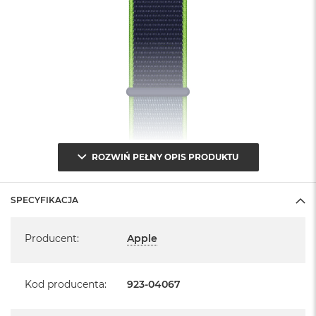
B
M
a
c
B
o
o
k
N
e
o
ROZWIŃ PEŁNY OPIS PRODUKTU
5
1
2
G
SPECYFIKACJA
B
Specyfikacja
Producent
:
Apple
M
a
c
B
Kod producenta
:
923-04067
o
o
k