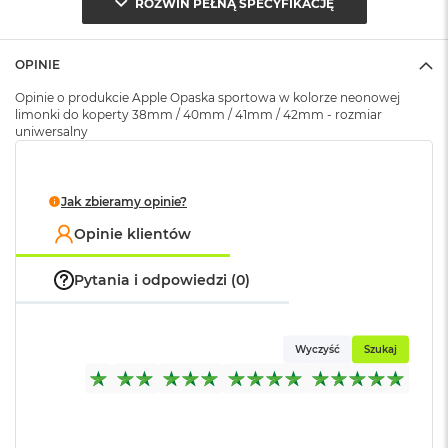
ROZWIŃ PEŁNĄ SPECYFIKACJĘ
Znak zgodności
:
CE
k
A
i
r
OPINIE
Opakowanie
Serwisowe
M
(pudełko)
:
Opinie o produkcie Apple Opaska sportowa w kolorze neonowej
2
limonki do koperty 38mm / 40mm / 41mm / 42mm - rozmiar
uniwersalny
M
a
c
B
Jak zbieramy opinie?
o
o
Opinie klientów
k
A
Pytania i odpowiedzi (0)
i
r
1
3
Wyczyść
Szukaj
M
a
c
B
o