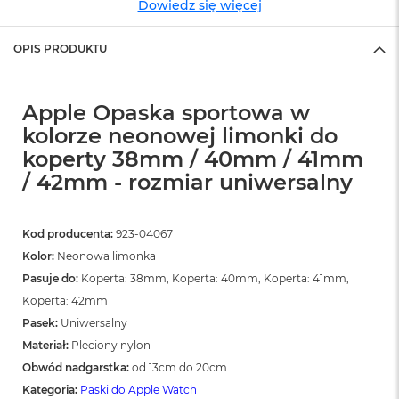
o
Dowiedz się więcej
o
k
OPIS PRODUKTU
N
e
o
S
Apple Opaska sportowa w
r
e
kolorze neonowej limonki do
b
koperty 38mm / 40mm / 41mm
r
/ 42mm - rozmiar uniwersalny
n
y
W
Kod producenta:
923-04067
e
Kolor:
Neonowa limonka
d
ł
Pasuje do:
Koperta: 38mm, Koperta: 40mm, Koperta: 41mm,
u
Koperta: 42mm
g
Pasek:
Uniwersalny
p
o
Materiał:
Pleciony nylon
j
Obwód nadgarstka:
od 13cm do 20cm
e
m
Kategoria:
Paski do Apple Watch