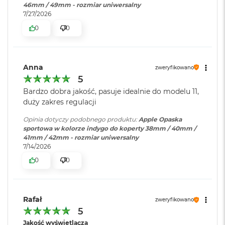
46mm / 49mm - rozmiar uniwersalny
i
7/27/2026
r
K
0
0
s
i
ę
ż
Anna
zweryfikowano
y
5
c
o
Bardzo dobra jakość, pasuje idealnie do modelu 11,
w
duży zakres regulacji
a
P
Opinia dotyczy podobnego produktu:
Apple Opaska
o
sportowa w kolorze indygo do koperty 38mm / 40mm /
ś
41mm / 42mm - rozmiar uniwersalny
w
7/14/2026
i
a
0
0
t
a
M
Rafał
zweryfikowano
a
5
c
Jakość wyświetlacza
B