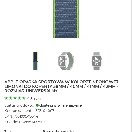
o
l
o
r
u
M
a
c
B
o
o
k
N
e
APPLE OPASKA SPORTOWA W KOLORZE NEONOWEJ
o
LIMONKI DO KOPERTY 38MM / 40MM / 41MM / 42MM -
C
ROZMIAR UNIWERSALNY
y
t
4.8
(
72
)
r
Status produktu:
dostępny w magazynie
u
Kod producenta: 923-04067
s
EAN: 190199549944
o
Kod dostawcy: MXMP2
w
o
Typ
Pasek do zegarka