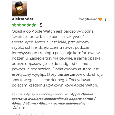
o
k
A
i
Aleksander
zweryfikowano
r
5
1
Opaska do Apple Watch jest bardzo wygodna i
5
świetnie sprawdza się podczas aktywności
W
sportowych. Materiał jest lekki, przewiewny i
e
szybko schnie, dzięki czemu nawet podczas
d
intensywnego treningu pozostaje komfortowa w
ł
noszeniu. Zapięcie trzyma pewnie, a sama opaska
u
dobrze dopasowuje się do nadgarstka i nie
g
powoduje podrażnień. Dodatkowym atutem jest
k
o
estetyczny wygląd, który pasuje zarówno do stroju
l
sportowego, jak i codziennego. Zdecydowanie
o
polecam każdemu użytkownikowi Apple Watch.
r
u
Opinia dotyczy podobnego produktu:
Apple Opaska
sportowa w kolorze słonecznika do koperty 44mm /
M
45mm / 46mm / 49mm - rozmiar uniwersalny
a
6/4/2026
c