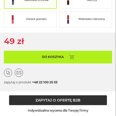
Neonowa limonka
Niemcy
ó
ż
M
Owoce granatu
Niebiesko-czerwony
a
c
B
o
49 zł
o
k
N
e
DO KOSZYKA
o
I
n
d
y
zapytaj o produkt
+48 22 100 25 55
g
o
M
ZAPYTAJ O OFERTĘ B2B
a
c
Indywidualna wycena dla Twojej firmy
B