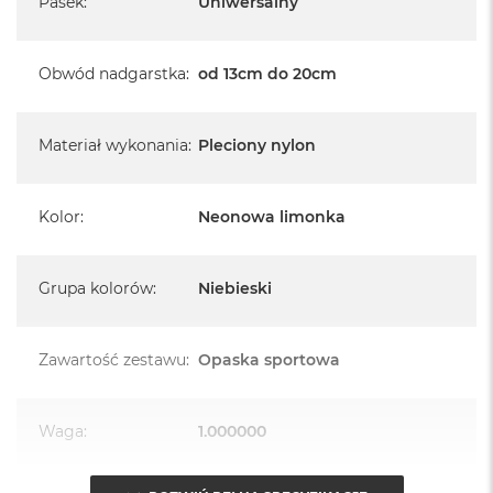
Pasek
:
Uniwersalny
A
i
r
M
Obwód nadgarstka
:
od 13cm do 20cm
4
M
Materiał wykonania
:
Pleciony nylon
a
c
B
o
Kolor
:
Neonowa limonka
o
k
A
i
Grupa kolorów
:
Niebieski
r
M
3
Zawartość zestawu
:
Opaska sportowa
M
a
c
Waga
:
1.000000
B
o
o