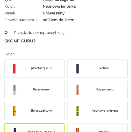
ż
Kolor
Neonowa limonka
ó
Pasek
ł
Uniwersalny
t
Obwód nadgarstka
od 13cm do 20cm
y
Przejdź do pełnej specyfikacji
M
a
SKONFIGURUJ:
c
B
Kolor:
o
o
k
(Product) RED
Północ
N
e
o
S
Promienny
Róż pomelo
u
b
t
e
Słonecznikowy
Neonowa cytryna
l
n
y
R