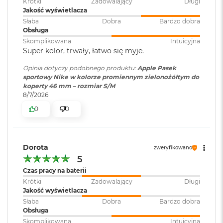
Krótki
Zadowalający
Długi
B
Jakość wyświetlacza
o
o
Słaba
Dobra
Bardzo dobra
k
Obsługa
A
Skomplikowana
Intuicyjna
i
Super kolor, trwały, łatwo się myje.
r
B
Opinia dotyczy podobnego produktu:
Apple Pasek
ł
sportowy Nike w kolorze promiennym zielonożółtym do
ę
koperty 46 mm – rozmiar S/M
k
8/7/2026
i
0
0
t
n
y
M
Dorota
zweryfikowano
a
5
c
Czas pracy na baterii
B
o
Krótki
Zadowalający
Długi
o
Jakość wyświetlacza
k
Słaba
Dobra
Bardzo dobra
A
Obsługa
i
Skomplikowana
Intuicyjna