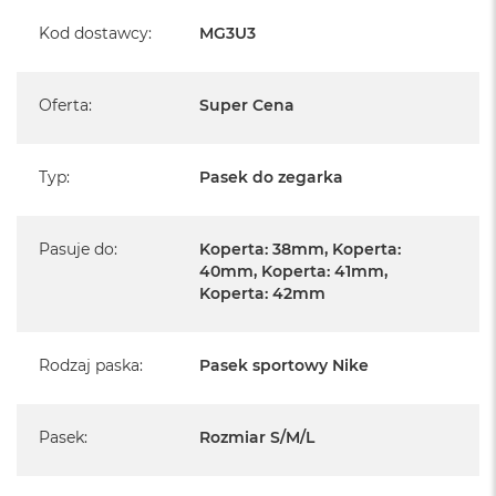
A
Kod dostawcy
:
MG3U3
i
r
M
Oferta
:
Super Cena
a
c
B
Typ
:
Pasek do zegarka
o
o
k
A
Pasuje do
:
Koperta: 38mm, Koperta:
i
40mm, Koperta: 41mm,
r
Koperta: 42mm
M
5
M
Rodzaj paska
:
Pasek sportowy Nike
a
c
B
Pasek
:
Rozmiar S/M/L
o
o
k