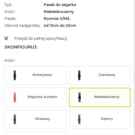
ż
Typ
Pasek do zegarka
ó
Kolor
Niebieskoczarny
ł
Pasek
Rozmiar S/M/L
t
y
Obwód nadgarstka
od 13cm do 20cm
M
Przejdź do pełnej specyfikacji
a
SKONFIGURUJ:
c
B
o
Kolor:
o
k
N
Antracytowy
Granatowy
e
o
S
u
Magiczny bursztyn
Niebieskoczarny
b
t
e
l
Oliwkowy
Srebrny
n
y
R