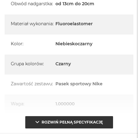
A
Obwód nadgarstka
:
od 13cm do 20cm
i
r
M
4
Materiał wykonania
:
Fluoroelastomer
M
a
Kolor
:
Niebieskoczarny
c
B
o
o
Grupa kolorów
:
Czarny
k
A
i
Zawartość zestawu
:
Pasek sportowy Nike
r
M
3
Waga
:
1.000000
M
a
c
ROZWIŃ PEŁNĄ SPECYFIKACJĘ
Znak zgodności
:
CE
B
o
o