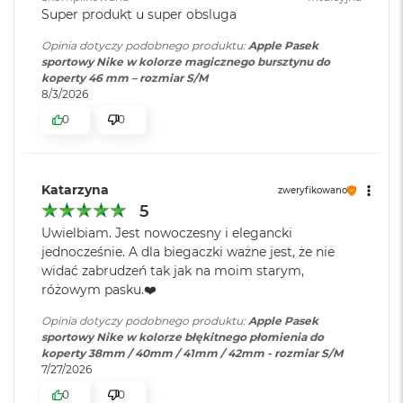
r
Super produkt u super obsluga
G
w
Opinia dotyczy podobnego produktu:
Apple Pasek
i
sportowy Nike w kolorze magicznego bursztynu do
e
koperty 46 mm – rozmiar S/M
z
8/3/2026
d
n
0
0
a
s
z
a
Katarzyna
zweryfikowano
r
5
o
Uwielbiam. Jest nowoczesny i elegancki
ś
ć
jednocześnie. A dla biegaczki ważne jest, że nie
widać zabrudzeń tak jak na moim starym,
M
różowym pasku.❤️
a
c
Opinia dotyczy podobnego produktu:
Apple Pasek
B
sportowy Nike w kolorze błękitnego płomienia do
o
koperty 38mm / 40mm / 41mm / 42mm - rozmiar S/M
o
7/27/2026
k
0
0
A