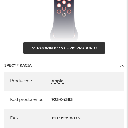
B
M
a
c
B
o
o
k
ROZWIŃ PEŁNY OPIS PRODUKTU
N
e
o
5
SPECYFIKACJA
1
Specyfikacja
2
G
Producent
:
Apple
B
M
Kod producenta
:
923-04383
a
c
B
o
EAN
:
190199898875
o
k