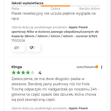
Jakość wyświetlacza
o
o
Słaba
Dobra
Bardzo dobra
k
Pasek rewelacyjny nie uczula pięknie wygląda na
A
ręce
i
r
Opinia dotyczy podobnego produktu:
Apple Pasek
P
sportowy Nike w kolorze jasnego obsydianu/czarnym do
ó
koperty 38mm / 40mm / 41mm / 42mm - rozmiar S/M/L
ł
7/10/2026
n
0
0
o
c
M
Kinga
a
zweryfikowano
c
4
B
Zaskoczenie, że ma dwie długości paska w
o
zestawie. Bardziej jasny pudrowy róż niż fiole.
o
Trochę odparzyło mi nadgarstek po noszeniu 24h -
k
A
głównie ta część opaski bez dziurek, która chowa
i
się pod zewnętrzną część.
r
S
Opinia dotyczy podobnego produktu:
Apple Pasek