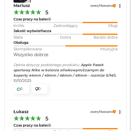
o
Mariusz
zweryfikowano
k
5
A
Czas pracy na baterii
i
r
Krótki
Zadowalający
Długi
1
Jakość wyświetlacza
5
Słaba
Dobra
Bardzo dobra
Obsługa
W
Skomplikowana
Intuicyjna
e
Wszystko dobrze
d
ł
Opinia dotyczy podobnego produktu:
Apple Pasek
u
sportowy Nike w kolorze oliwkowym/czarnym do
g
koperty 44mm / 45mm / 46mm / 49mm - rozmiar S/M/L
k
10/10/2025
o
0
0
l
o
r
u
Łukasz
zweryfikowano
M
5
a
Czas pracy na baterii
c