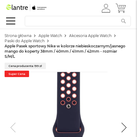
ZALOGUJ
MÓJ 
Apple
SIĘ
Festiwal
Mac
Strona główna
Apple Watch
Akcesoria Apple Watch
M
Paski do Apple Watch
a
Apple Pasek sportowy Nike w kolorze niebieskoczarnym/jasnego
c
mango do koperty 38mm / 40mm / 41mm / 42mm - rozmiar
B
S/M/L
o
o
Cena producenta: 199 zł
k
Super Cena
N
e
o
W
e
d
ł
u
g
k