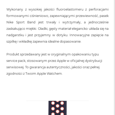
n
o
Wykonany z wysokiej jakości fluoroelastomeru z perforacjami
ś
c
formowanymi ciśnieniowo, zapewniającymi przewiewność, pasek
i
Nike Sport Band jest trwały i wytrzymały, a jednocześnie
d
zaskakująco miękki. Gładki, gęsty materiał elegancko układa się na
y
s
nadgarstku i jest przyjemny w dotyku. Innowacyjne zapięcie na
k
szpilkę i wkładkę zapewnia idealne dopasowanie.
u
M
Produkt sprzedawany jest w oryginalnym opakowaniu typu
a
service pack, stosowanym przez Apple w oficjalnej dystrybucji
c
B
serwisowej. To gwarancja autentyczności, jakości oraz pełnej
o
zgodności z Twoim Apple Watchem.
o
k
N
e
o
2
5
6
G