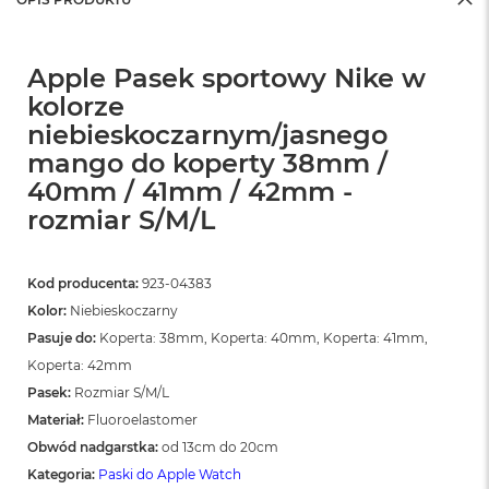
o
o
k
N
Apple Pasek sportowy Nike w
e
kolorze
o
S
niebieskoczarnym/jasnego
r
mango do koperty 38mm /
e
b
40mm / 41mm / 42mm -
r
rozmiar S/M/L
n
y
W
Kod producenta:
923-04383
e
Kolor:
Niebieskoczarny
d
ł
Pasuje do:
Koperta: 38mm, Koperta: 40mm, Koperta: 41mm,
u
Koperta: 42mm
g
Pasek:
Rozmiar S/M/L
p
o
Materiał:
Fluoroelastomer
j
Obwód nadgarstka:
od 13cm do 20cm
e
Kategoria:
Paski do Apple Watch
m