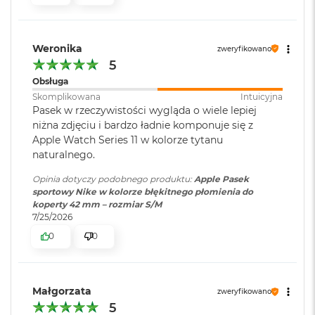
i
r
K
s
Weronika
zweryfikowano
i
5
ę
Obsługa
ż
y
Skomplikowana
Intuicyjna
c
Pasek w rzeczywistości wygląda o wiele lepiej
o
niżna zdjęciu i bardzo ładnie komponuje się z
w
Apple Watch Series 11 w kolorze tytanu
a
naturalnego.
P
o
Opinia dotyczy podobnego produktu:
Apple Pasek
ś
sportowy Nike w kolorze błękitnego płomienia do
w
koperty 42 mm – rozmiar S/M
i
7/25/2026
a
t
0
0
a
M
a
Małgorzata
zweryfikowano
c
5
B