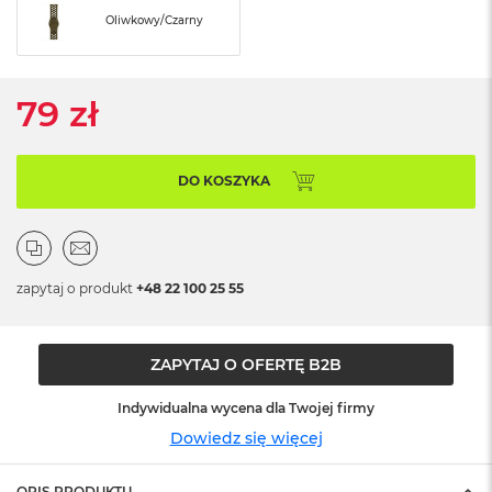
ó
Oliwkowy/Czarny
ż
M
a
79 zł
c
B
o
o
DO KOSZYKA
k
N
e
o
I
zapytaj o produkt
+48 22 100 25 55
n
d
y
g
ZAPYTAJ O OFERTĘ B2B
o
Indywidualna wycena dla Twojej firmy
M
a
Dowiedz się więcej
c
B
OPIS PRODUKTU