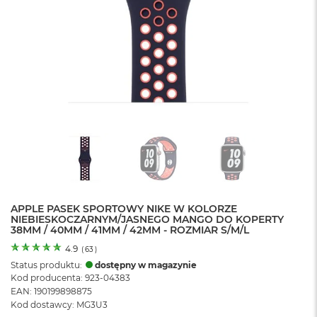
o
l
o
r
u
M
a
c
B
o
o
k
N
e
o
APPLE PASEK SPORTOWY NIKE W KOLORZE
C
NIEBIESKOCZARNYM/JASNEGO MANGO DO KOPERTY
y
38MM / 40MM / 41MM / 42MM - ROZMIAR S/M/L
t
r
4.9
(
63
)
u
Status produktu:
dostępny w magazynie
s
Kod producenta: 923-04383
o
EAN: 190199898875
w
Kod dostawcy: MG3U3
o