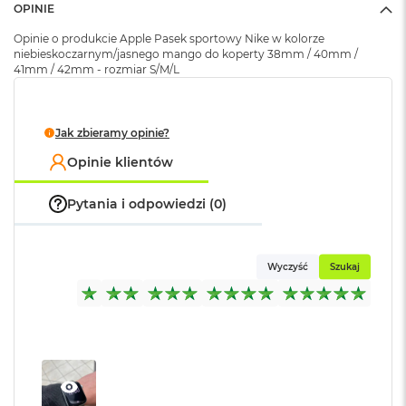
k
OPINIE
Opakowanie
Serwisowe
A
(pudełko)
:
Opinie o produkcie Apple Pasek sportowy Nike w kolorze
i
niebieskoczarnym/jasnego mango do koperty 38mm / 40mm /
r
41mm / 42mm - rozmiar S/M/L
M
2
M
Jak zbieramy opinie?
a
c
Opinie klientów
B
o
Pytania i odpowiedzi (0)
o
k
A
i
Wyczyść
Szukaj
r
1
3
M
a
c
B
o