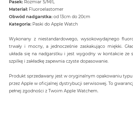
Pasek:
Rozmiar S/M/L
MacBook
Materiał:
Fluoroelastomer
Air
Obwód nadgarstka:
od 13cm do 20cm
32GB
Kategoria:
Paski do Apple Watch
RAM
Według
Wykonany z niestandardowego, wysokowydajnego fluoro
pojemności
trwały i mocny, a jednocześnie zaskakująco miękki. Gła
dysku
układa się na nadgarstku i jest wygodny w kontakcie ze s
MacBook
szpilkę i zakładkę zapewnia czyste dopasowanie.
Air
256GB
Produkt sprzedawany jest w oryginalnym opakowaniu typu
MacBook
przez Apple w oficjalnej dystrybucji serwisowej. To gwarancj
Air
pełnej zgodności z Twoim Apple Watchem.
512GB
MacBook
Air
1TB
MacBook
Air