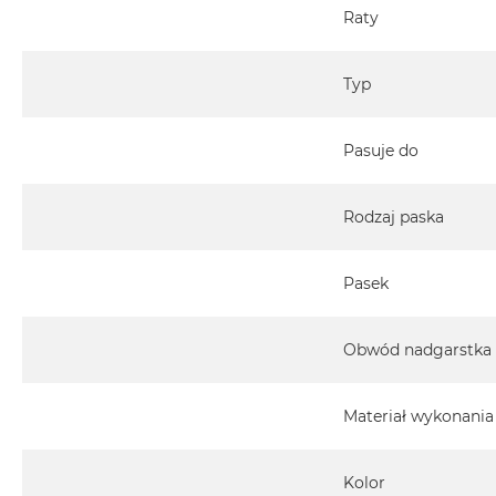
Raty
MacBook
Pro
Gwiezdna
Typ
szarość
MacBook
Pasuje do
Pro
Srebrny
Według
Rodzaj paska
pamięci
RAM
Pasek
MacBook
Pro
8GB
Obwód nadgarstka
RAM
MacBook
Materiał wykonania
Pro
16GB
RAM
Kolor