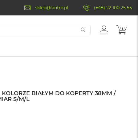
sklep@lantre.pl
(+48) 22 100 25 55
ZALOGUJ
MÓJ 
SIĘ
 KOLORZE BIAŁYM DO KOPERTY 38MM /
IAR S/M/L