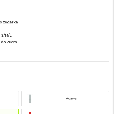
o zegarka
 S/M/L
 do 20cm
Agawa