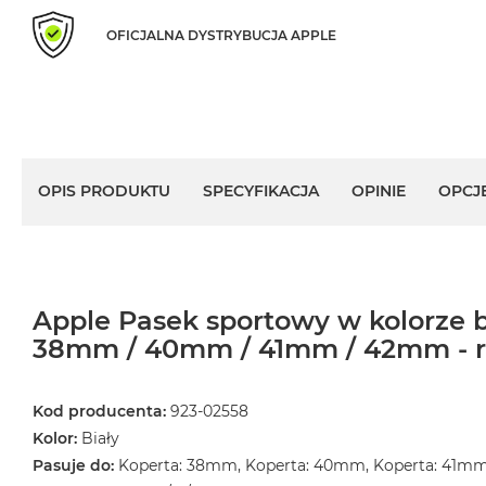
MacBook
OFICJALNA DYSTRYBUCJA APPLE
Air
Złoty
Według
pamięci
RAM
MacBook
OPIS PRODUKTU
SPECYFIKACJA
OPINIE
OPCJ
Air
8GB
RAM
MacBook
Apple Pasek sportowy w kolorze 
Air
16GB
38mm / 40mm / 41mm / 42mm - r
RAM
MacBook
Kod producenta:
923-02558
Air
Kolor:
Biały
24GB
Pasuje do:
Koperta: 38mm, Koperta: 40mm, Koperta: 41m
RAM