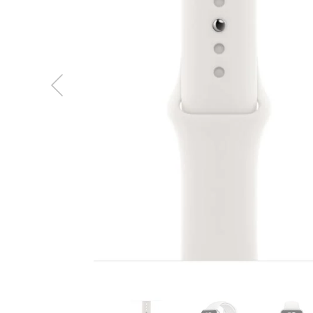
MacBook
Neo
Indygo
MacBook
Neo
Srebrny
Według
pojemności
dysku
MacBook
Neo
256GB
MacBook
Neo
512GB
MacBook
Air
MacBook