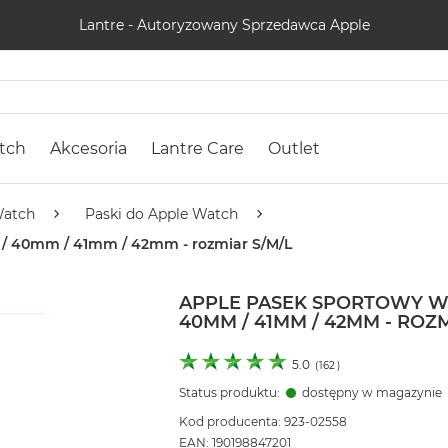
Lantre - Autoryzowany Sprzedawca Apple
tch
Akcesoria
Lantre Care
Outlet
Watch
Paski do Apple Watch
 / 40mm / 41mm / 42mm - rozmiar S/M/L
APPLE PASEK SPORTOWY W
40MM / 41MM / 42MM - ROZM
5.0
(
162
)
Status produktu:
dostępny w magazynie
Kod producenta: 923-02558
EAN: 190198847201