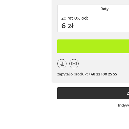
Raty
20 rat 0% od:
6 zł
zapytaj o produkt
+48 22 100 25 55
Indyw