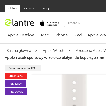
sklep
serwis
blog
Apple
Festiwal
Apple Festiwal
Mac
iPhone
iPad
Apple Wa
Mac
MacBook
Neo
Strona główna
Apple Watch
Akcesoria Apple 
Według
Apple Pasek sportowy w kolorze białym do koperty 38mm
koloru
MacBook
Cena producenta: 199 zł
Neo
Super Cena
Cytrusowożółty
Raty 12x0%
MacBook
Neo
Raty 20x0%
Subtelny
Róż