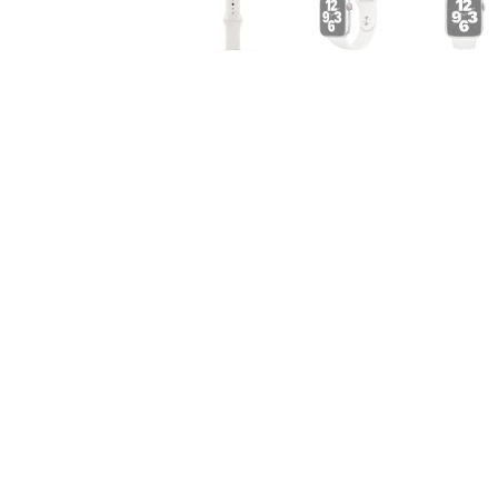
Air
M5
MacBook
Air
M4
MacBook
Air
M3
MacBook
Air
M2
MacBook
Air
13
MacBook
Air
15