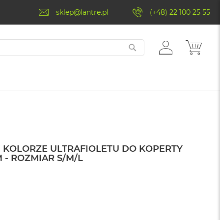
sklep@lantre.pl
(+48) 22 100 25 55
ZALOGUJ
MÓJ 
SIĘ
 KOLORZE ULTRAFIOLETU DO KOPERTY
 - ROZMIAR S/M/L