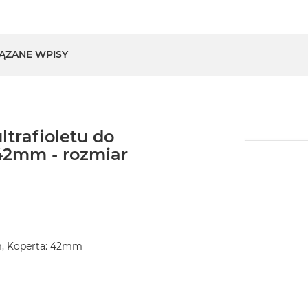
ĄZANE WPISY
ltrafioletu do
42mm - rozmiar
m, Koperta: 42mm