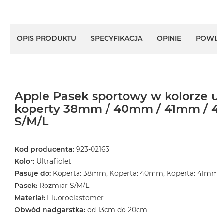
MacBook
Air
Złoty
OPIS PRODUKTU
SPECYFIKACJA
OPINIE
POWI
Według
pamięci
RAM
MacBook
Apple Pasek sportowy w kolorze u
Air
8GB
koperty 38mm / 40mm / 41mm / 
RAM
S/M/L
MacBook
Air
Kod producenta:
923-02163
16GB
Kolor:
Ultrafiolet
RAM
Pasuje do:
Koperta: 38mm, Koperta: 40mm, Koperta: 41m
MacBook
Pasek:
Rozmiar S/M/L
Air
Materiał:
Fluoroelastomer
24GB
Obwód nadgarstka:
od 13cm do 20cm
RAM