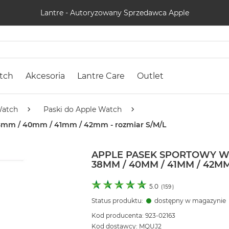
Lantre - Autoryzowany Sprzedawca Apple
tch
Akcesoria
Lantre Care
Outlet
Watch
Paski do Apple Watch
 38mm / 40mm / 41mm / 42mm - rozmiar S/M/L
APPLE PASEK SPORTOWY W
38MM / 40MM / 41MM / 42MM
5.0
(
159
)
Status produktu:
dostępny w magazynie
Kod producenta: 923-02163
Kod dostawcy: MQUJ2