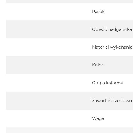
MacBook
Pasek
Pro
Gwiezdna
szarość
Obwód nadgarstka
MacBook
Pro
Materiał wykonania
Srebrny
Według
pamięci
Kolor
RAM
MacBook
Grupa kolorów
Pro
8GB
RAM
Zawartość zestawu
MacBook
Pro
Waga
16GB
RAM