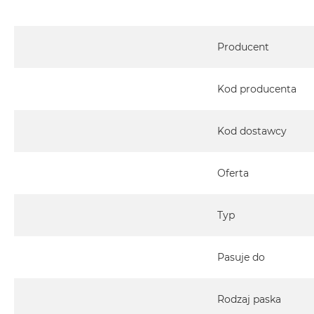
2TB
MacBook
Specyfikacja
Air
Producent
4TB
MacBook
Kod producenta
Pro
MacBook
Kod dostawcy
Pro
14
MacBook
Oferta
Pro
16
Typ
Według
koloru
Pasuje do
MacBook
Pro
Gwiezdna
Rodzaj paska
Czerń