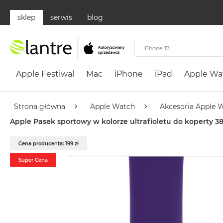
sklep
serwis
blog
Apple
Festiwal
Apple Festiwal
Mac
iPhone
iPad
Apple Wa
Mac
MacBook
Neo
Strona główna
Apple Watch
Akcesoria Apple 
Według
Apple Pasek sportowy w kolorze ultrafioletu do koperty
koloru
MacBook
Cena producenta: 199 zł
Neo
Super Cena
Cytrusowożółty
MacBook
Neo
Subtelny
Róż