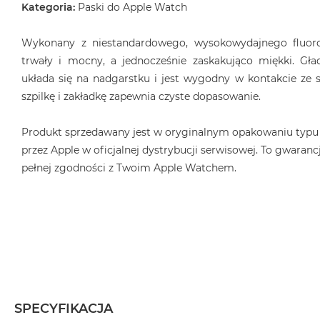
Kategoria:
Paski do Apple Watch
MacBook
Air
Wykonany z niestandardowego, wysokowydajnego fluoro
32GB
RAM
trwały i mocny, a jednocześnie zaskakująco miękki. Gła
układa się na nadgarstku i jest wygodny w kontakcie ze s
Według
szpilkę i zakładkę zapewnia czyste dopasowanie.
pojemności
dysku
Produkt sprzedawany jest w oryginalnym opakowaniu typu
MacBook
Air
przez Apple w oficjalnej dystrybucji serwisowej. To gwarancj
256GB
pełnej zgodności z Twoim Apple Watchem.
MacBook
Air
512GB
MacBook
Air
1TB
MacBook
SPECYFIKACJA
Air