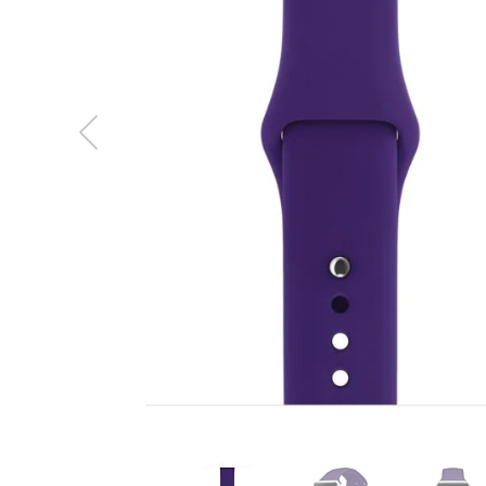
MacBook
Neo
Indygo
MacBook
Neo
Srebrny
Według
pojemności
dysku
MacBook
Neo
256GB
MacBook
Neo
512GB
MacBook
Air
MacBook