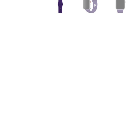
Air
M5
MacBook
Air
M4
MacBook
Air
M3
MacBook
Air
M2
MacBook
Air
13
MacBook
Air
15