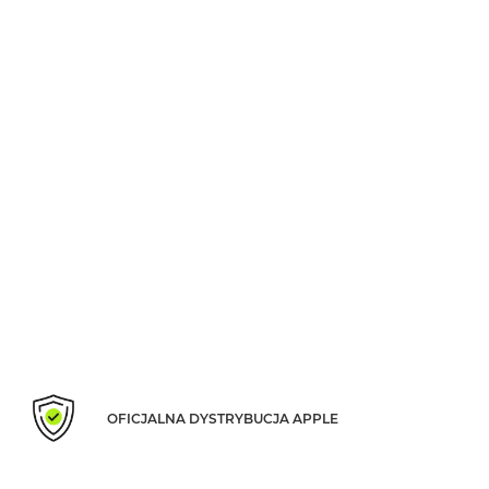
Według
koloru
MacBook
Air
Błękitny
MacBook
Air
Gwiezdna
szarość
MacBook
Air
Księżycowa
Poświata
MacBook
Air
Północ
OFICJALNA DYSTRYBUCJA APPLE
MacBook
Air
Srebrny