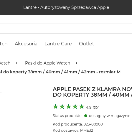
Lantre - Autoryzowany Sprzedawca Apple
tch
Akcesoria
Lantre Care
Outlet
Watch
Paski do Apple Watch
eni do koperty 38mm / 40mm / 41mm / 42mm - rozmiar M
APPLE PASEK Z KLAMRĄ N
DO KOPERTY 38MM / 40MM /
4.9
(
30
)
Status produktu:
dostępny w magazynie
Kod producenta: 923-00900
Kod dostawcy: MME32