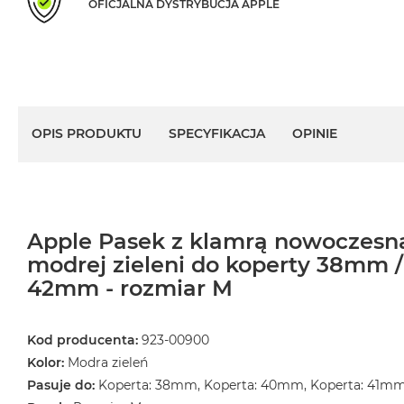
OFICJALNA DYSTRYBUCJA APPLE
MacBook
Air
Złoty
Według
pamięci
RAM
OPIS PRODUKTU
SPECYFIKACJA
OPINIE
MacBook
Air
8GB
RAM
Apple Pasek z klamrą nowoczesną
MacBook
modrej zieleni do koperty 38mm 
Air
16GB
42mm - rozmiar M
RAM
MacBook
Kod producenta:
923-00900
Air
Kolor:
Modra zieleń
24GB
Pasuje do:
Koperta: 38mm, Koperta: 40mm, Koperta: 41m
RAM