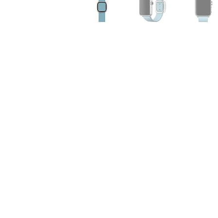
Air
M5
MacBook
Air
M4
MacBook
Air
M3
MacBook
Air
M2
MacBook
Air
13
MacBook
Air
15