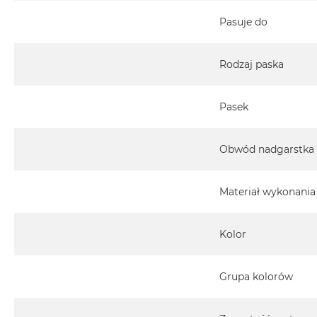
MacBook
Pasuje do
Pro
Gwiezdna
szarość
Rodzaj paska
MacBook
Pro
Pasek
Srebrny
Według
Obwód nadgarstka
pamięci
RAM
MacBook
Materiał wykonania
Pro
8GB
RAM
Kolor
MacBook
Pro
Grupa kolorów
16GB
RAM