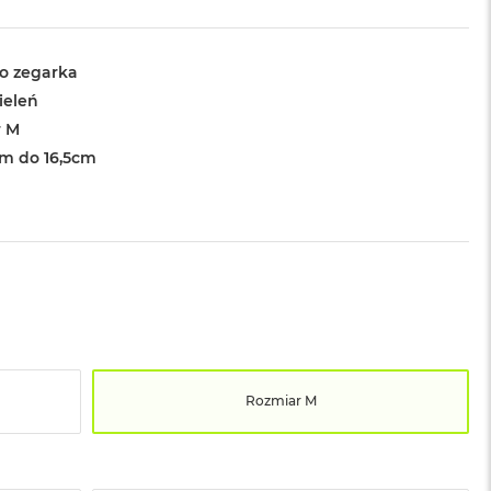
o zegarka
ieleń
r M
cm do 16,5cm
Rozmiar M