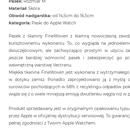
Pasek:
Rozmiar M
MacBook
Materiał:
Skóra
Air
Obwód nadgarstka:
od 14,5cm do 16,5cm
32GB
Kategoria:
Paski do Apple Watch
RAM
Według
Pasek z tkaniny FineWoven z klamrą nowoczesną zawdz
pojemności
kunsztownemu wykonaniu. To, co wygląda na jednoeleme
dysku
dwuczęściowym, ale zachwycająco prostym w użyciu z
MacBook
jeszcze bardziej wzmocnić pasek i zabezpieczyć go pr
Air
wewnętrzną warstwę Vectranu.
256GB
Miękka tkanina FineWoven jest wykonana z wytrzymałego
MacBook
w dotyku zamsz. Ponadto zaprojektowano ją z myślą o
Air
surowców pochodzących w 68% z recyklingu odpadów poko
512GB
wiąże się z o wiele mniejszą emisją dwutlenku węgla niż w
MacBook
Air
Produkt sprzedawany jest w oryginalnym opakowaniu typu
1TB
przez Apple w oficjalnej dystrybucji serwisowej. To gwarancj
MacBook
pełnej zgodności z Twoim Apple Watchem.
Air