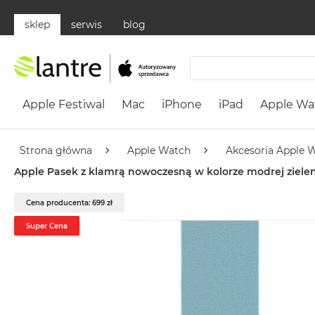
sklep
serwis
blog
Apple
Festiwal
Apple Festiwal
Mac
iPhone
iPad
Apple Wa
Mac
MacBook
Neo
Strona główna
Apple Watch
Akcesoria Apple 
Według
Apple Pasek z klamrą nowoczesną w kolorze modrej ziel
koloru
MacBook
Cena producenta: 699 zł
Neo
Super Cena
Cytrusowożółty
MacBook
Neo
Subtelny
Róż