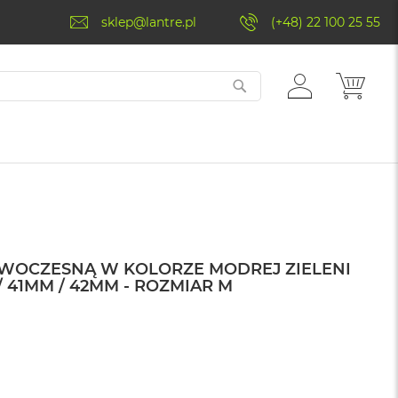
sklep@lantre.pl
(+48) 22 100 25 55
ZALOGUJ
MÓJ 
SIĘ
OWOCZESNĄ W KOLORZE MODREJ ZIELENI
 41MM / 42MM - ROZMIAR M