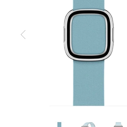
MacBook
Neo
Indygo
MacBook
Neo
Srebrny
Według
pojemności
dysku
MacBook
Neo
256GB
MacBook
Neo
512GB
MacBook
Air
MacBook