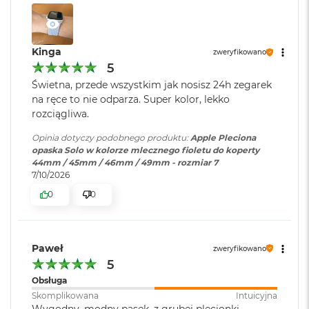
o
k
A
i
Kinga
zweryfikowano
r
5
1
Świetna, przede wszystkim jak nosisz 24h zegarek
5
na ręce to nie odparza. Super kolor, lekko
W
rozciągliwa.
e
d
Opinia dotyczy podobnego produktu:
Apple Pleciona
ł
opaska Solo w kolorze mlecznego fioletu do koperty
u
44mm / 45mm / 46mm / 49mm - rozmiar 7
g
7/10/2026
k
0
0
o
l
o
r
Paweł
u
zweryfikowano
5
M
Obsługa
a
Skomplikowana
Intuicyjna
c
Wygodny, modny pasek, z grubej plecionki,