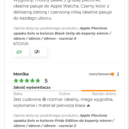
B
idealnie pasuje do Apple Watcha. Czarny kolor z
o
o
delikatną zieloną i czerwoną nitką idealnie pasuje
k
do każdego ubioru.
A
i
Opinia dotyczy podobnego produktu:
Apple Pleciona
r
opaska Solo w kolorze Black Unity do koperty 44mm /
B
45mm / 46mm / 49mm - rozmiar 9
ł
8/3/2026
ę
0
0
k
i
t
n
y
Monika
zweryfikowano
5
M
Jakość wyświetlacza
a
Słaba
Dobra
Bardzo dobra
c
Jest cudowna 🤩 rozmiar idealny, mega wygodna,
B
o
wykonanie i materiał pierwsza klasa 🔥
o
k
Opinia dotyczy podobnego produktu:
Apple Pleciona
A
opaska Solo w kolorze Pride Edition do koperty 44mm /
i
45mm / 46mm / 49mm - rozmiar 2