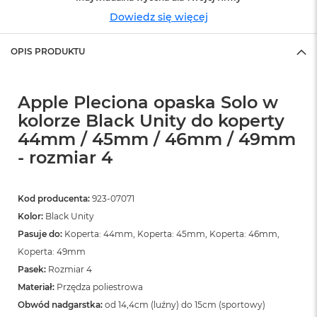
o
o
Dowiedz się więcej
k
N
OPIS PRODUKTU
e
o
S
r
Apple Pleciona opaska Solo w
e
b
kolorze Black Unity do koperty
r
44mm / 45mm / 46mm / 49mm
n
- rozmiar 4
y
W
e
Kod producenta:
923-07071
d
Kolor:
Black Unity
ł
u
Pasuje do:
Koperta: 44mm, Koperta: 45mm, Koperta: 46mm,
g
Koperta: 49mm
p
Pasek:
Rozmiar 4
o
j
Materiał:
Przędza poliestrowa
e
Obwód nadgarstka:
od 14,4cm (luźny) do 15cm (sportowy)
m