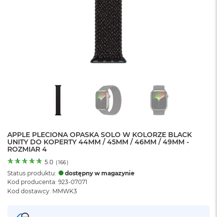
o
l
o
r
u
M
a
c
B
o
o
k
N
e
APPLE PLECIONA OPASKA SOLO W KOLORZE BLACK
o
UNITY DO KOPERTY 44MM / 45MM / 46MM / 49MM -
C
ROZMIAR 4
y
t
5.0
(
166
)
r
Status produktu:
dostępny w magazynie
u
Kod producenta: 923-07071
s
Kod dostawcy: MMWK3
o
w
o