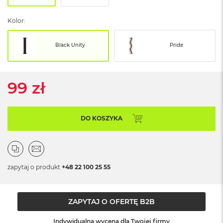
ó
ż
Kolor:
M
a
Black Unity
Pride
c
B
o
o
99 zł
k
N
e
o
DO KOSZYKA
I
n
d
y
g
zapytaj o produkt
+48 22 100 25 55
o
M
a
ZAPYTAJ O OFERTĘ B2B
c
B
Indywidualna wycena dla Twojej firmy