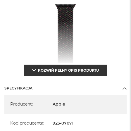
B
M
a
c
B
o
o
k
N
e
o
5
ROZWIŃ PEŁNY OPIS PRODUKTU
1
2
G
B
SPECYFIKACJA
Specyfikacja
M
Producent
:
Apple
a
c
B
o
Kod producenta
:
923-07071
o
k