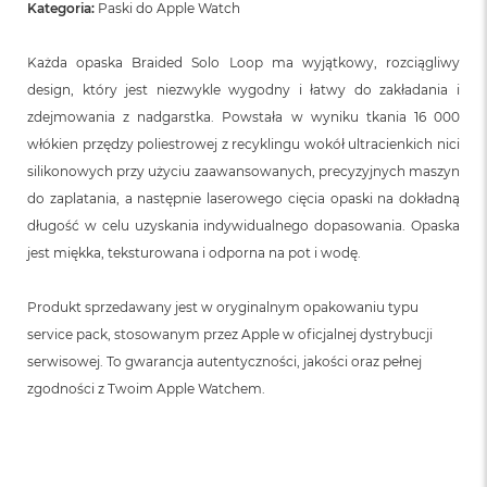
n
Kategoria:
Paski do Apple Watch
o
ś
Każda opaska Braided Solo Loop ma wyjątkowy, rozciągliwy
c
i
design, który jest niezwykle wygodny i łatwy do zakładania i
d
zdejmowania z nadgarstka. Powstała w wyniku tkania 16 000
y
s
włókien przędzy poliestrowej z recyklingu wokół ultracienkich nici
k
silikonowych przy użyciu zaawansowanych, precyzyjnych maszyn
u
do zaplatania, a następnie laserowego cięcia opaski na dokładną
M
długość w celu uzyskania indywidualnego dopasowania. Opaska
a
jest miękka, teksturowana i odporna na pot i wodę.
c
B
o
Produkt sprzedawany jest w oryginalnym opakowaniu typu
o
service pack, stosowanym przez Apple w oficjalnej dystrybucji
k
N
serwisowej. To gwarancja autentyczności, jakości oraz pełnej
e
zgodności z Twoim Apple Watchem.
o
2
5
6
G