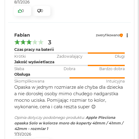
r
8/1/2026
G
0
0
w
i
e
z
Fabian
d
zweryfikowano
n
3
a
Czas pracy na baterii
s
Krótki
Zadowalający
Długi
z
Jakość wyświetlacza
a
Słaba
Dobra
Bardzo dobra
r
Obsługa
o
ś
Skomplikowana
Intuicyjna
ć
Opaska w jednym rozmiarze ale chyba dla dziecka
a nie dorosłej osoby mimo chudego nadgarstka
M
mocno uciska. Pomijając rozmiar to kolor,
a
wykonanie, cena i cała reszta super 😊
c
B
Opinia dotyczy podobnego produktu:
Apple Pleciona
o
opaska Solo w kolorze moro do koperty 40mm / 41mm /
o
42mm - rozmiar 1
k
7/31/2026
A