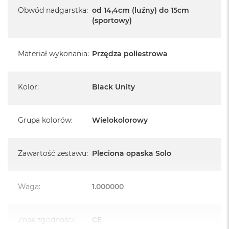
A
Obwód nadgarstka
:
od 14,4cm (luźny) do 15cm
i
(sportowy)
r
M
4
Materiał wykonania
:
Przędza poliestrowa
M
a
c
B
Kolor
:
Black Unity
o
o
k
Grupa kolorów
:
Wielokolorowy
A
i
r
M
Zawartość zestawu
:
Pleciona opaska Solo
3
M
Waga
:
1.000000
a
c
B
o
Znak zgodności
:
CE
o