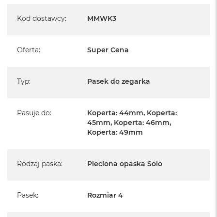
A
i
Kod dostawcy
:
MMWK3
r
M
Oferta
:
Super Cena
a
c
B
o
Typ
:
Pasek do zegarka
o
k
A
Pasuje do
:
Koperta: 44mm, Koperta:
i
r
45mm, Koperta: 46mm,
M
Koperta: 49mm
5
M
Rodzaj paska
:
Pleciona opaska Solo
a
c
B
o
Pasek
:
Rozmiar 4
o
k