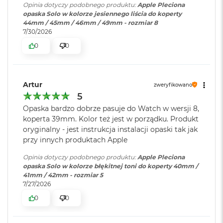
Opinia dotyczy podobnego produktu:
Apple Pleciona
o
opaska Solo w kolorze jesiennego liścia do koperty
o
44mm / 45mm / 46mm / 49mm - rozmiar 8
k
7/30/2026
A
i
0
0
r
P
ó
ł
Artur
zweryfikowano
n
5
o
c
Opaska bardzo dobrze pasuje do Watch w wersji 8,
koperta 39mm. Kolor też jest w porządku. Produkt
M
oryginalny - jest instrukcja instalacji opaski tak jak
a
przy innych produktach Apple
c
B
Opinia dotyczy podobnego produktu:
Apple Pleciona
o
opaska Solo w kolorze błękitnej toni do koperty 40mm /
o
41mm / 42mm - rozmiar 5
k
7/27/2026
A
i
0
0
r
S