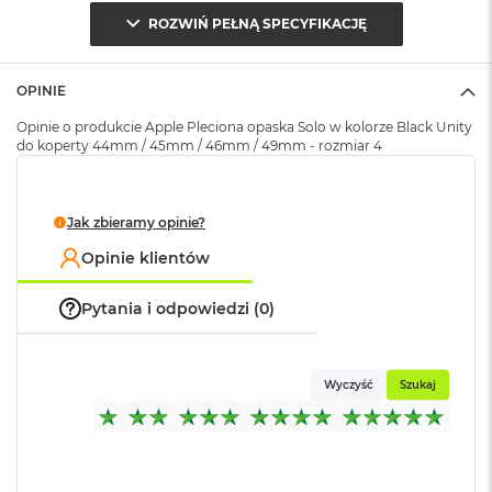
k
ROZWIŃ PEŁNĄ SPECYFIKACJĘ
A
i
Opakowanie
Serwisowe
r
(pudełko)
:
M
OPINIE
2
Opinie o produkcie Apple Pleciona opaska Solo w kolorze Black Unity
do koperty 44mm / 45mm / 46mm / 49mm - rozmiar 4
M
a
c
B
Jak zbieramy opinie?
o
o
Opinie klientów
k
A
Pytania i odpowiedzi (0)
i
r
1
3
Wyczyść
Szukaj
M
a
c
B
o