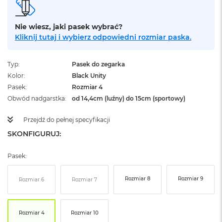
ż
ó
ł
Nie wiesz, jaki pasek wybrać?
t
Kliknij tutaj i wybierz odpowiedni rozmiar paska.
y
M
Typ
Pasek do zegarka
a
Kolor
Black Unity
c
B
Pasek
Rozmiar 4
o
Obwód nadgarstka
od 14,4cm (luźny) do 15cm (sportowy)
o
k
Przejdź do pełnej specyfikacji
N
e
SKONFIGURUJ:
o
S
Pasek:
u
b
t
Rozmiar 8
Rozmiar 9
Rozmiar 6
Rozmiar 7
e
l
n
y
Rozmiar 4
Rozmiar 10
R