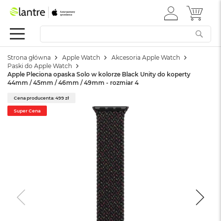
ZALOGUJ
MÓJ 
Apple
SIĘ
Festiwal
Mac
Strona główna
Apple Watch
Akcesoria Apple Watch
M
Paski do Apple Watch
a
Apple Pleciona opaska Solo w kolorze Black Unity do koperty
c
44mm / 45mm / 46mm / 49mm - rozmiar 4
B
o
Cena producenta: 499 zł
o
Super Cena
k
N
e
o
W
e
d
ł
u
g
k