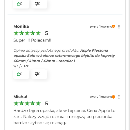
i
0
0
r
K
s
i
Monika
zweryfikowano
ę
5
ż
y
Super !!! Polecam!!!
c
o
Opinia dotyczy podobnego produktu:
Apple Pleciona
w
opaska Solo w kolorze sztormowego błękitu do koperty
a
40mm / 41mm / 42mm - rozmiar 1
P
7/31/2026
o
0
0
ś
w
i
a
Michał
t
zweryfikowano
a
5
Bardzo fajna opaska, ale w tej cenie. Cena Apple to
M
żart. Należy wziąć rozmiar mniejszą bo plecionka
a
bardzo szybko się rozciąga.
c
B