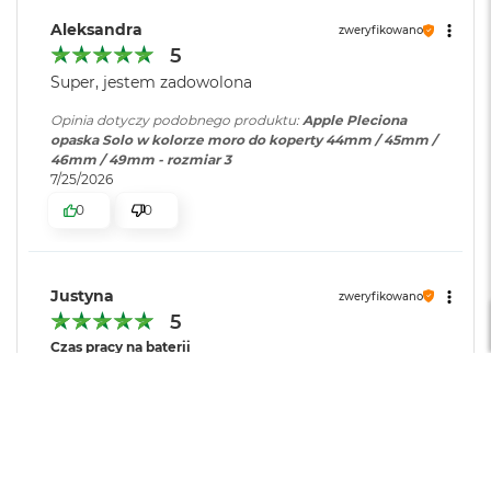
r
e
Aleksandra
zweryfikowano
b
5
r
n
Super, jestem zadowolona
y
Opinia dotyczy podobnego produktu:
Apple Pleciona
opaska Solo w kolorze moro do koperty 44mm / 45mm /
M
46mm / 49mm - rozmiar 3
a
7/25/2026
c
B
0
0
o
o
k
A
Justyna
zweryfikowano
i
5
r
Z
Czas pracy na baterii
ł
Krótki
Zadowalający
Długi
o
Jakość wyświetlacza
t
Słaba
Dobra
Bardzo dobra
y
Obsługa
Skomplikowana
Intuicyjna
W
Super jakość.
e