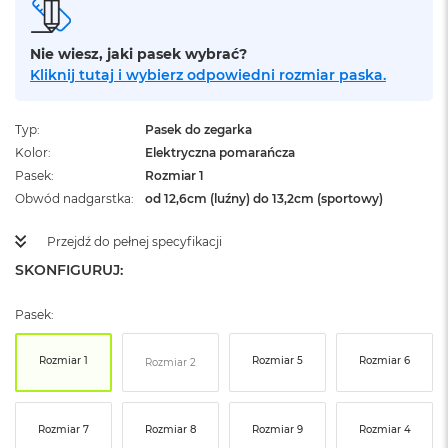
ż
ó
ł
Nie wiesz, jaki pasek wybrać?
t
Kliknij tutaj i wybierz odpowiedni rozmiar paska.
y
M
Typ
Pasek do zegarka
a
Kolor
Elektryczna pomarańcza
c
B
Pasek
Rozmiar 1
o
Obwód nadgarstka
od 12,6cm (luźny) do 13,2cm (sportowy)
o
k
Przejdź do pełnej specyfikacji
N
e
SKONFIGURUJ:
o
S
Pasek:
u
b
t
Rozmiar 1
Rozmiar 5
Rozmiar 6
Rozmiar 2
e
l
n
y
Rozmiar 7
Rozmiar 8
Rozmiar 9
Rozmiar 4
R