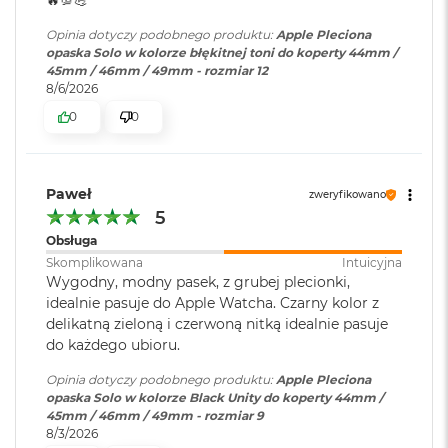
B
o
Opinia dotyczy podobnego produktu:
Apple Pleciona
o
opaska Solo w kolorze błękitnej toni do koperty 44mm /
k
45mm / 46mm / 49mm - rozmiar 12
A
8/6/2026
i
r
0
0
B
ł
ę
k
Paweł
zweryfikowano
i
5
t
n
Obsługa
y
Skomplikowana
Intuicyjna
Wygodny, modny pasek, z grubej plecionki,
M
idealnie pasuje do Apple Watcha. Czarny kolor z
a
delikatną zieloną i czerwoną nitką idealnie pasuje
c
do każdego ubioru.
B
o
Opinia dotyczy podobnego produktu:
Apple Pleciona
o
opaska Solo w kolorze Black Unity do koperty 44mm /
k
45mm / 46mm / 49mm - rozmiar 9
A
8/3/2026
i