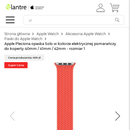
ZALOGUJ
MÓJ 
Apple
SIĘ
Festiwal
Mac
Strona główna
Apple Watch
Akcesoria Apple Watch
M
Paski do Apple Watch
a
Apple Pleciona opaska Solo w kolorze elektrycznej pomarańczy
c
do koperty 40mm / 41mm / 42mm - rozmiar 1
B
o
Cena producenta: 499 zł
o
Super Cena
k
N
e
o
W
e
d
ł
u
g
k