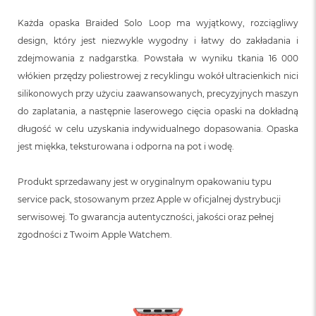
n
o
Każda opaska Braided Solo Loop ma wyjątkowy, rozciągliwy
ś
design, który jest niezwykle wygodny i łatwy do zakładania i
c
i
zdejmowania z nadgarstka. Powstała w wyniku tkania 16 000
d
włókien przędzy poliestrowej z recyklingu wokół ultracienkich nici
y
s
silikonowych przy użyciu zaawansowanych, precyzyjnych maszyn
k
do zaplatania, a następnie laserowego cięcia opaski na dokładną
u
długość w celu uzyskania indywidualnego dopasowania. Opaska
M
jest miękka, teksturowana i odporna na pot i wodę.
a
c
Produkt sprzedawany jest w oryginalnym opakowaniu typu
B
o
service pack, stosowanym przez Apple w oficjalnej dystrybucji
o
serwisowej. To gwarancja autentyczności, jakości oraz pełnej
k
N
zgodności z Twoim Apple Watchem.
e
o
2
5
6
G