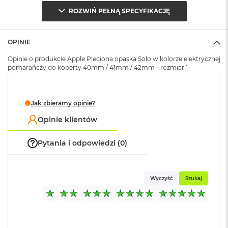
k
ROZWIŃ PEŁNĄ SPECYFIKACJĘ
Opakowanie
Serwisowe
A
i
(pudełko)
:
r
M
OPINIE
2
Opinie o produkcie Apple Pleciona opaska Solo w kolorze elektrycznej
pomarańczy do koperty 40mm / 41mm / 42mm - rozmiar 1
M
a
c
B
Jak zbieramy opinie?
o
o
Opinie klientów
k
A
Pytania i odpowiedzi (0)
i
r
1
3
Wyczyść
Szukaj
M
a
c
B
o