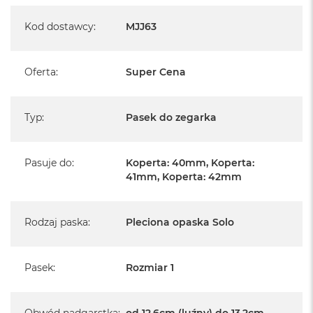
A
i
Kod dostawcy
:
MJJ63
r
M
Oferta
:
Super Cena
a
c
B
o
Typ
:
Pasek do zegarka
o
k
A
Pasuje do
:
Koperta: 40mm, Koperta:
i
r
41mm, Koperta: 42mm
M
5
Rodzaj paska
:
Pleciona opaska Solo
M
a
c
B
Pasek
:
Rozmiar 1
o
o
k
Obwód nadgarstka
:
od 12,6cm (luźny) do 13,2cm