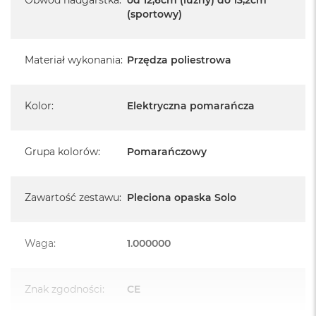
A
(sportowy)
i
r
M
4
Materiał wykonania
:
Przędza poliestrowa
M
a
Kolor
:
Elektryczna pomarańcza
c
B
o
o
Grupa kolorów
:
Pomarańczowy
k
A
i
r
Zawartość zestawu
:
Pleciona opaska Solo
M
3
Waga
:
1.000000
M
a
c
B
Znak zgodności
:
CE
o
o