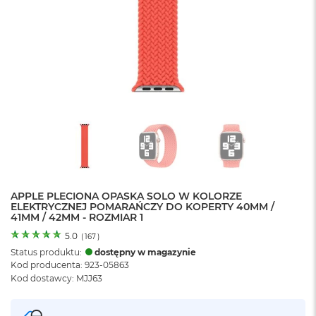
o
l
o
r
u
M
a
c
B
o
o
k
N
e
APPLE PLECIONA OPASKA SOLO W KOLORZE
o
ELEKTRYCZNEJ POMARAŃCZY DO KOPERTY 40MM /
C
41MM / 42MM - ROZMIAR 1
y
t
5.0
(
167
)
r
Status produktu:
dostępny w magazynie
u
Kod producenta: 923-05863
s
Kod dostawcy: MJJ63
o
w
o