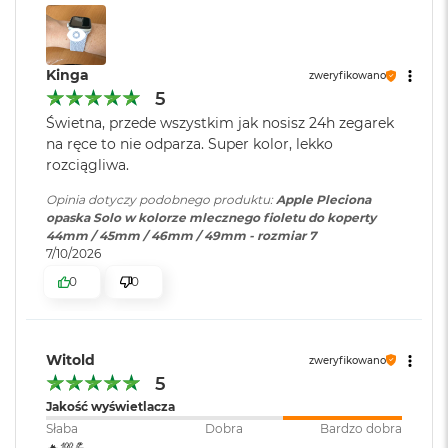
o
k
A
i
Kinga
zweryfikowano
r
5
1
Świetna, przede wszystkim jak nosisz 24h zegarek
5
na ręce to nie odparza. Super kolor, lekko
W
rozciągliwa.
e
d
Opinia dotyczy podobnego produktu:
Apple Pleciona
ł
opaska Solo w kolorze mlecznego fioletu do koperty
u
44mm / 45mm / 46mm / 49mm - rozmiar 7
g
7/10/2026
k
0
0
o
l
o
r
Witold
u
zweryfikowano
5
M
Jakość wyświetlacza
a
Słaba
Dobra
Bardzo dobra
c
🔥💯💪