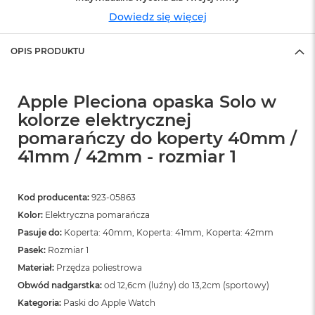
o
o
Dowiedz się więcej
k
N
OPIS PRODUKTU
e
o
S
r
Apple Pleciona opaska Solo w
e
b
kolorze elektrycznej
r
pomarańczy do koperty 40mm /
n
41mm / 42mm - rozmiar 1
y
W
e
Kod producenta:
923-05863
d
Kolor:
Elektryczna pomarańcza
ł
u
Pasuje do:
Koperta: 40mm, Koperta: 41mm, Koperta: 42mm
g
Pasek:
Rozmiar 1
p
Materiał:
Przędza poliestrowa
o
j
Obwód nadgarstka:
od 12,6cm (luźny) do 13,2cm (sportowy)
e
Kategoria:
Paski do Apple Watch
m