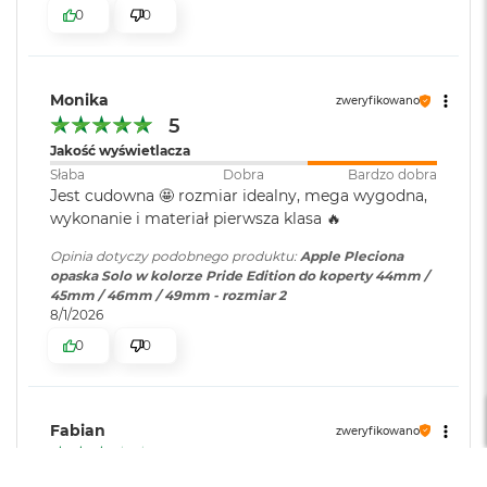
r
0
0
G
w
i
e
Monika
zweryfikowano
z
5
d
n
Jakość wyświetlacza
a
Słaba
Dobra
Bardzo dobra
s
Jest cudowna 🤩 rozmiar idealny, mega wygodna,
z
wykonanie i materiał pierwsza klasa 🔥
a
r
Opinia dotyczy podobnego produktu:
Apple Pleciona
o
opaska Solo w kolorze Pride Edition do koperty 44mm /
ś
45mm / 46mm / 49mm - rozmiar 2
ć
8/1/2026
M
0
0
a
c
B
o
Fabian
zweryfikowano
o
3
k
A
Czas pracy na baterii