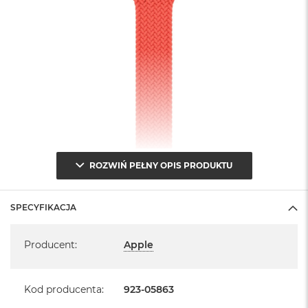
B
M
a
c
B
o
o
k
N
e
o
5
ROZWIŃ PEŁNY OPIS PRODUKTU
1
2
G
B
SPECYFIKACJA
Specyfikacja
M
Producent
:
Apple
a
c
B
o
Kod producenta
:
923-05863
o
k