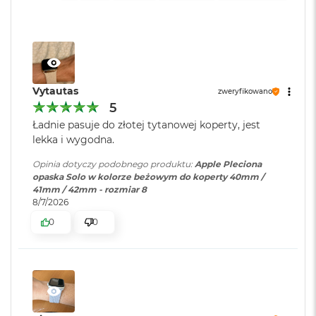
o
k
A
i
r
1
5
Vytautas
zweryfikowano
5
W
Ładnie pasuje do złotej tytanowej koperty, jest
e
d
lekka i wygodna.
ł
u
Opinia dotyczy podobnego produktu:
Apple Pleciona
g
opaska Solo w kolorze beżowym do koperty 40mm /
k
41mm / 42mm - rozmiar 8
o
8/7/2026
l
0
0
o
r
u
M
a
c