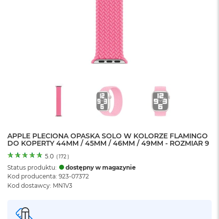
o
l
o
r
u
M
a
c
B
o
o
k
N
e
APPLE PLECIONA OPASKA SOLO W KOLORZE FLAMINGO
o
DO KOPERTY 44MM / 45MM / 46MM / 49MM - ROZMIAR 9
C
y
5.0
(
172
)
t
Status produktu:
dostępny w magazynie
r
Kod producenta: 923-07372
u
Kod dostawcy: MN1V3
s
o
w
o