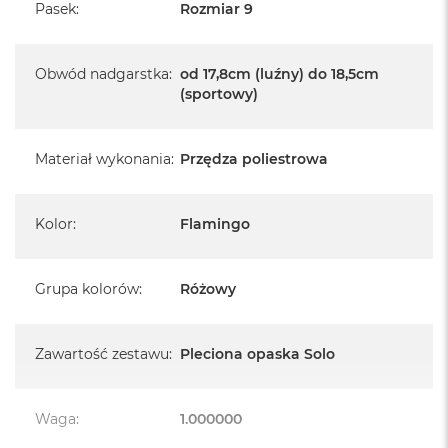
A
Pasek
:
Rozmiar 9
i
r
M
Obwód nadgarstka
:
od 17,8cm (luźny) do 18,5cm
4
(sportowy)
M
a
c
Materiał wykonania
:
Przędza poliestrowa
B
o
o
k
Kolor
:
Flamingo
A
i
r
Grupa kolorów
:
Różowy
M
3
M
Zawartość zestawu
:
Pleciona opaska Solo
a
c
B
Waga
:
1.000000
o
o