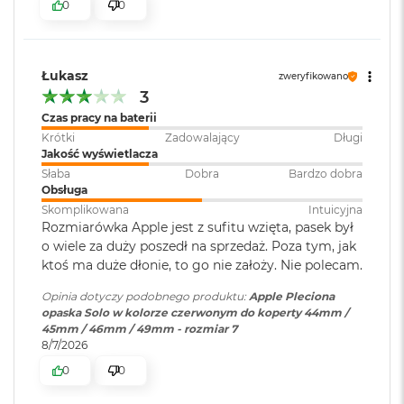
0
0
r
G
w
i
e
Łukasz
zweryfikowano
z
3
d
Czas pracy na baterii
n
a
Krótki
Zadowalający
Długi
s
Jakość wyświetlacza
z
Słaba
Dobra
Bardzo dobra
a
Obsługa
r
Skomplikowana
Intuicyjna
o
Rozmiarówka Apple jest z sufitu wzięta, pasek był
ś
o wiele za duży poszedł na sprzedaż. Poza tym, jak
ć
ktoś ma duże dłonie, to go nie założy. Nie polecam.
M
Opinia dotyczy podobnego produktu:
Apple Pleciona
a
opaska Solo w kolorze czerwonym do koperty 44mm /
c
45mm / 46mm / 49mm - rozmiar 7
B
8/7/2026
o
o
0
0
k
A