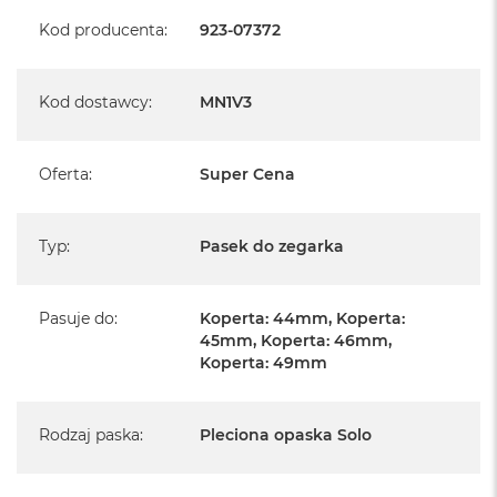
A
Kod producenta
:
923-07372
i
r
M
Kod dostawcy
:
MN1V3
a
c
B
Oferta
:
Super Cena
o
o
k
A
Typ
:
Pasek do zegarka
i
r
M
Pasuje do
:
Koperta: 44mm, Koperta:
5
45mm, Koperta: 46mm,
M
Koperta: 49mm
a
c
B
Rodzaj paska
:
Pleciona opaska Solo
o
o
k