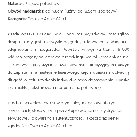
n
Materiał:
Przędza poliestrowa
o
Obwód nadgarstka:
od 17,8cm (luźny) do 18,5cm (sportowy)
ś
c
Kategoria:
Paski do Apple Watch
i
d
Każda opaska Braided Solo Loop ma wyjątkowy, rozciągliwy
y
s
design, który jest niezwykle wygodny i łatwy do zakładania i
k
zdejmowania z nadgarstka. Powstała w wyniku tkania 16 000
u
włókien przędzy poliestrowej z recyklingu wokół ultracienkich nici
M
silikonowych przy użyciu zaawansowanych, precyzyjnych maszyn
a
do zaplatania, a następnie laserowego cięcia opaski na dokładną
c
B
długość w celu uzyskania indywidualnego dopasowania. Opaska
o
jest miękka, teksturowana i odporna na pot i wodę.
o
k
N
Produkt sprzedawany jest w oryginalnym opakowaniu typu
e
service pack, stosowanym przez Apple w oficjalnej dystrybucji
o
2
serwisowej. To gwarancja autentyczności, jakości oraz pełnej
5
zgodności z Twoim Apple Watchem.
6
G