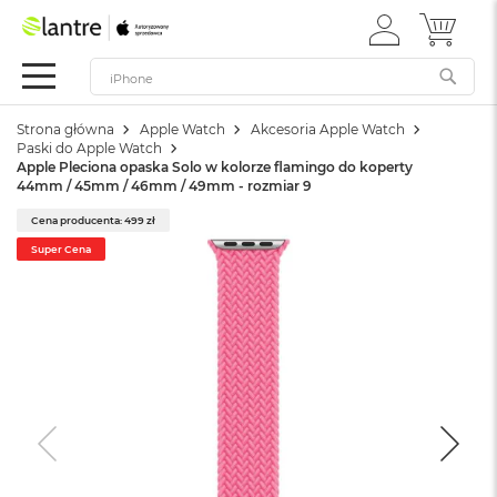
ZALOGUJ
MÓJ 
Apple
SIĘ
Festiwal
Mac
Strona główna
Apple Watch
Akcesoria Apple Watch
M
Paski do Apple Watch
a
Apple Pleciona opaska Solo w kolorze flamingo do koperty
c
44mm / 45mm / 46mm / 49mm - rozmiar 9
B
o
Cena producenta: 499 zł
o
Super Cena
k
N
e
o
W
e
d
ł
u
g
k