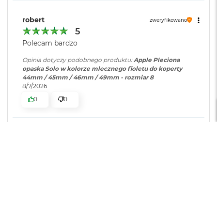
i
r
robert
zweryfikowano
K
5
s
i
Polecam bardzo
ę
ż
Opinia dotyczy podobnego produktu:
Apple Pleciona
y
opaska Solo w kolorze mlecznego fioletu do koperty
c
44mm / 45mm / 46mm / 49mm - rozmiar 8
o
8/7/2026
w
0
0
a
P
o
ś
w
Witold
zweryfikowano
i
5
a
Jakość wyświetlacza
t
Słaba
Dobra
Bardzo dobra
a
🔥💯💪
M
Opinia dotyczy podobnego produktu:
Apple Pleciona
a
opaska Solo w kolorze błękitnej toni do koperty 44mm /
c
45mm / 46mm / 49mm - rozmiar 12
B