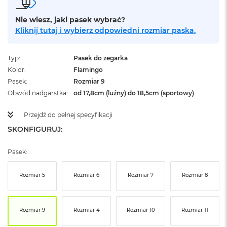
ż
ó
Nie wiesz, jaki pasek wybrać?
ł
Kliknij tutaj i wybierz odpowiedni rozmiar paska.
t
y
Typ
Pasek do zegarka
M
a
Kolor
Flamingo
c
Pasek
Rozmiar 9
B
Obwód nadgarstka
od 17,8cm (luźny) do 18,5cm (sportowy)
o
o
Przejdź do pełnej specyfikacji
k
N
SKONFIGURUJ:
e
o
S
Pasek:
u
b
Rozmiar 5
Rozmiar 6
Rozmiar 7
Rozmiar 8
t
e
l
n
Rozmiar 9
Rozmiar 4
Rozmiar 10
Rozmiar 11
y
R