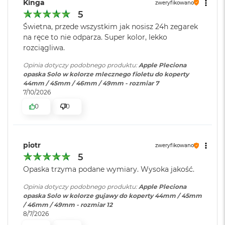
B
Kinga
zweryfikowano
o
5
o
Świetna, przede wszystkim jak nosisz 24h zegarek
k
na ręce to nie odparza. Super kolor, lekko
A
i
rozciągliwa.
r
B
Opinia dotyczy podobnego produktu:
Apple Pleciona
ł
opaska Solo w kolorze mlecznego fioletu do koperty
ę
44mm / 45mm / 46mm / 49mm - rozmiar 7
k
7/10/2026
i
0
0
t
n
y
piotr
zweryfikowano
M
5
a
c
Opaska trzyma podane wymiary. Wysoka jakość.
B
o
Opinia dotyczy podobnego produktu:
Apple Pleciona
o
opaska Solo w kolorze gujawy do koperty 44mm / 45mm
k
/ 46mm / 49mm - rozmiar 12
A
8/7/2026
i