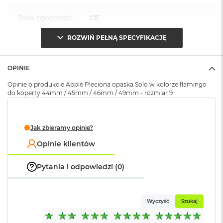
k
A
Znak zgodności
:
CE
i
r
ROZWIŃ PEŁNĄ SPECYFIKACJĘ
M
2
Opakowanie
Serwisowe
(pudełko)
:
OPINIE
M
a
Opinie o produkcie Apple Pleciona opaska Solo w kolorze flamingo
c
do koperty 44mm / 45mm / 46mm / 49mm - rozmiar 9
B
o
o
k
Jak zbieramy opinie?
A
i
Opinie klientów
r
1
Pytania i odpowiedzi (0)
3
M
a
Wyczyść
Szukaj
c
B
o