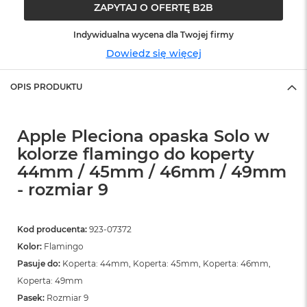
o
ZAPYTAJ O OFERTĘ B2B
o
k
Indywidualna wycena dla Twojej firmy
N
e
Dowiedz się więcej
o
S
OPIS PRODUKTU
r
e
b
r
Apple Pleciona opaska Solo w
n
y
kolorze flamingo do koperty
44mm / 45mm / 46mm / 49mm
W
- rozmiar 9
e
d
ł
u
Kod producenta:
923-07372
g
Kolor:
Flamingo
p
o
Pasuje do:
Koperta: 44mm, Koperta: 45mm, Koperta: 46mm,
j
Koperta: 49mm
e
Pasek:
Rozmiar 9
m