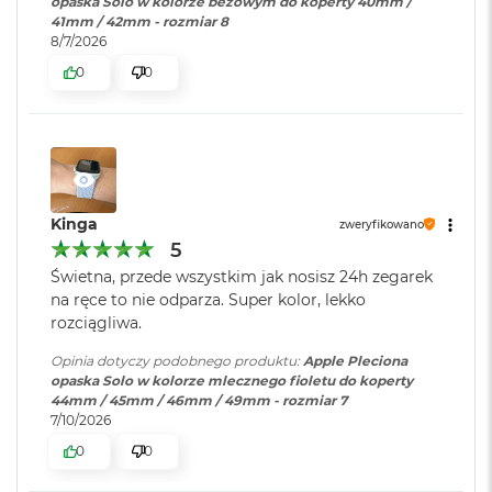
opaska Solo w kolorze beżowym do koperty 40mm /
o
41mm / 42mm - rozmiar 8
k
8/7/2026
A
0
0
i
r
1
5
W
e
d
Kinga
zweryfikowano
ł
5
u
Świetna, przede wszystkim jak nosisz 24h zegarek
g
k
na ręce to nie odparza. Super kolor, lekko
o
rozciągliwa.
l
o
Opinia dotyczy podobnego produktu:
Apple Pleciona
r
opaska Solo w kolorze mlecznego fioletu do koperty
u
44mm / 45mm / 46mm / 49mm - rozmiar 7
7/10/2026
M
0
0
a
c