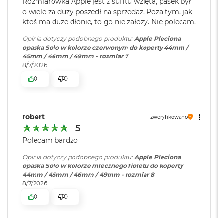
Rozmiarówka Apple jest z sufitu wzięta, pasek był
r
o wiele za duży poszedł na sprzedaż. Poza tym, jak
G
w
ktoś ma duże dłonie, to go nie założy. Nie polecam.
i
e
Opinia dotyczy podobnego produktu:
Apple Pleciona
z
opaska Solo w kolorze czerwonym do koperty 44mm /
d
45mm / 46mm / 49mm - rozmiar 7
n
8/7/2026
a
0
0
s
z
a
r
robert
o
zweryfikowano
ś
5
ć
Polecam bardzo
M
Opinia dotyczy podobnego produktu:
Apple Pleciona
a
opaska Solo w kolorze mlecznego fioletu do koperty
c
44mm / 45mm / 46mm / 49mm - rozmiar 8
B
8/7/2026
o
0
0
o
k
A