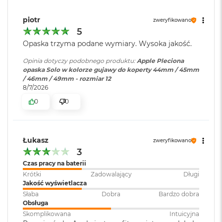
B
o
o
piotr
zweryfikowano
k
5
A
Opaska trzyma podane wymiary. Wysoka jakość.
i
r
Opinia dotyczy podobnego produktu:
Apple Pleciona
B
opaska Solo w kolorze gujawy do koperty 44mm / 45mm
ł
/ 46mm / 49mm - rozmiar 12
ę
8/7/2026
k
i
0
0
t
n
y
Łukasz
zweryfikowano
M
3
a
c
Czas pracy na baterii
B
Krótki
Zadowalający
Długi
o
Jakość wyświetlacza
o
Słaba
Dobra
Bardzo dobra
k
Obsługa
A
Skomplikowana
Intuicyjna
i