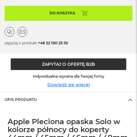
ó
ż
DO KOSZYKA
M
a
c
B
zapytaj o produkt
+48 22 100 25 55
o
o
k
N
ZAPYTAJ O OFERTĘ B2B
e
o
I
Indywidualna wycena dla Twojej firmy
n
Dowiedz się więcej
d
y
g
OPIS PRODUKTU
o
M
Apple Pleciona opaska Solo w
a
c
kolorze północy do koperty
B