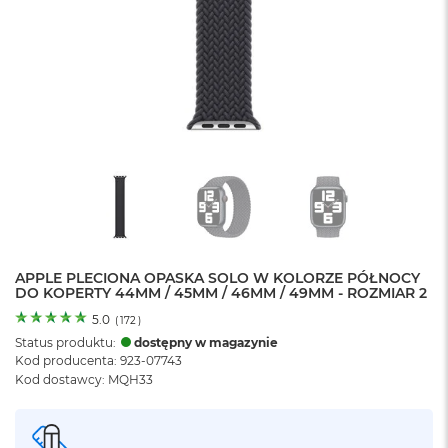
o
l
o
r
u
M
a
c
B
o
o
k
N
e
APPLE PLECIONA OPASKA SOLO W KOLORZE PÓŁNOCY
o
DO KOPERTY 44MM / 45MM / 46MM / 49MM - ROZMIAR 2
C
y
5.0
(
172
)
t
Status produktu:
dostępny w magazynie
r
Kod producenta: 923-07743
u
Kod dostawcy: MQH33
s
o
w
o