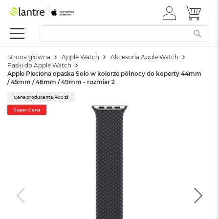
ZALOGUJ
MÓJ 
Apple
SIĘ
Festiwal
Mac
Strona główna
Apple Watch
Akcesoria Apple Watch
M
Paski do Apple Watch
a
Apple Pleciona opaska Solo w kolorze północy do koperty 44mm
c
/ 45mm / 46mm / 49mm - rozmiar 2
B
o
Cena producenta: 499 zł
o
Super Cena
k
N
e
o
W
e
d
ł
u
g
k