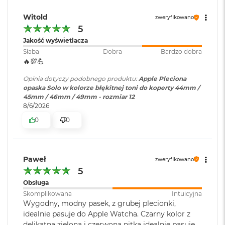
i
r
Witold
zweryfikowano
K
5
s
Jakość wyświetlacza
i
ę
Słaba
Dobra
Bardzo dobra
ż
🔥💯💪
y
c
Opinia dotyczy podobnego produktu:
Apple Pleciona
o
opaska Solo w kolorze błękitnej toni do koperty 44mm /
w
45mm / 46mm / 49mm - rozmiar 12
a
8/6/2026
P
0
0
o
ś
w
i
Paweł
a
zweryfikowano
t
5
a
Obsługa
Skomplikowana
Intuicyjna
M
Wygodny, modny pasek, z grubej plecionki,
a
idealnie pasuje do Apple Watcha. Czarny kolor z
c
B
delikatną zieloną i czerwoną nitką idealnie pasuje