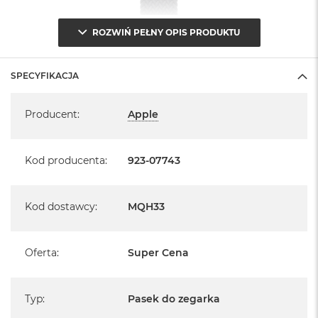
B
ROZWIŃ PEŁNY OPIS PRODUKTU
M
a
c
B
SPECYFIKACJA
o
o
Specyfikacja
k
Producent
:
Apple
N
e
o
Kod producenta
:
923-07743
5
1
2
G
Kod dostawcy
:
MQH33
B
M
Oferta
:
Super Cena
a
c
B
o
Typ
:
Pasek do zegarka
o
k