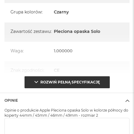
A
i
Grupa kolorów
:
Czarny
r
M
4
Zawartość zestawu
:
Pleciona opaska Solo
M
a
c
B
Waga
:
1.000000
o
o
k
Znak zgodności
:
CE
A
i
ROZWIŃ PEŁNĄ SPECYFIKACJĘ
r
M
Opakowanie
Serwisowe
3
(pudełko)
:
OPINIE
M
a
Opinie o produkcie Apple Pleciona opaska Solo w kolorze północy do
c
koperty 44mm / 45mm / 46mm / 49mm - rozmiar 2
B
o
o