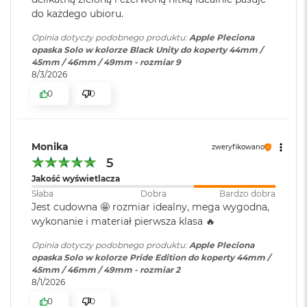
o
do każdego ubioru.
o
k
Opinia dotyczy podobnego produktu:
Apple Pleciona
A
opaska Solo w kolorze Black Unity do koperty 44mm /
i
45mm / 46mm / 49mm - rozmiar 9
r
8/3/2026
P
0
0
ó
ł
n
o
c
Monika
zweryfikowano
5
M
Jakość wyświetlacza
a
Słaba
Dobra
Bardzo dobra
c
Jest cudowna 🤩 rozmiar idealny, mega wygodna,
B
wykonanie i materiał pierwsza klasa 🔥
o
o
Opinia dotyczy podobnego produktu:
Apple Pleciona
k
opaska Solo w kolorze Pride Edition do koperty 44mm /
A
45mm / 46mm / 49mm - rozmiar 2
i
8/1/2026
r
S
0
0