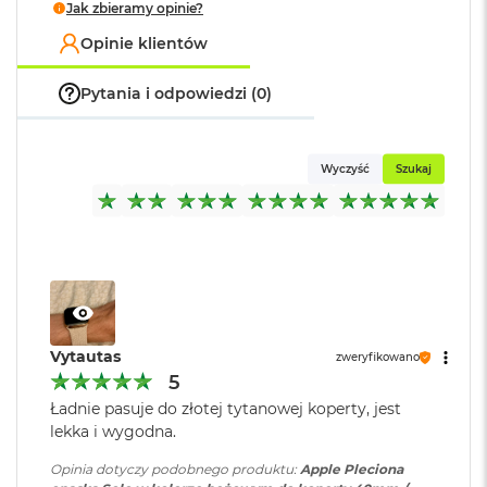
Jak zbieramy opinie?
k
A
Opinie klientów
i
r
M
Pytania i odpowiedzi (0)
2
M
a
Wyczyść
Szukaj
c
B
o
o
k
A
i
r
1
Vytautas
zweryfikowano
3
5
M
Ładnie pasuje do złotej tytanowej koperty, jest
a
lekka i wygodna.
c
B
Opinia dotyczy podobnego produktu:
Apple Pleciona
o