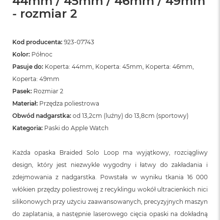
44mm / 45mm / 46mm / 49mm
o
o
- rozmiar 2
k
N
e
Kod producenta:
923-07743
o
S
Kolor:
Północ
r
Pasuje do:
Koperta: 44mm, Koperta: 45mm, Koperta: 46mm,
e
Koperta: 49mm
b
r
Pasek:
Rozmiar 2
n
Materiał:
Przędza poliestrowa
y
Obwód nadgarstka:
od 13,2cm (luźny) do 13,8cm (sportowy)
W
Kategoria:
Paski do Apple Watch
e
d
ł
Każda opaska Braided Solo Loop ma wyjątkowy, rozciągliwy
u
design, który jest niezwykle wygodny i łatwy do zakładania i
g
zdejmowania z nadgarstka. Powstała w wyniku tkania 16 000
p
o
włókien przędzy poliestrowej z recyklingu wokół ultracienkich nici
j
silikonowych przy użyciu zaawansowanych, precyzyjnych maszyn
e
m
do zaplatania, a następnie laserowego cięcia opaski na dokładną