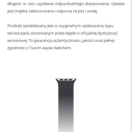
n
długość w celu uzyskania indywidualnego dopasowania. Opaska
o
jest miękka, teksturowana i odporna na pot i wodę.
ś
c
i
Produkt sprzedawany jest w oryginalnym opakowaniu typu
d
service pack, stosowanym przez Apple w oficjalnej dystrybucji
y
s
serwisowej. To gwarancja autentyczności, jakości oraz pełnej
k
zgodności z Twoim Apple Watchem.
u
M
a
c
B
o
o
k
N
e
o
2
5
6
G