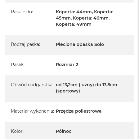
A
i
Pasuje do
:
Koperta: 44mm, Koperta:
r
45mm, Koperta: 46mm,
Koperta: 49mm
M
a
c
Rodzaj paska
:
Pleciona opaska Solo
B
o
o
k
Pasek
:
Rozmiar 2
A
i
r
M
Obwód nadgarstka
:
od 13,2cm (luźny) do 13,8cm
5
(sportowy)
M
a
Materiał wykonania
:
Przędza poliestrowa
c
B
o
o
Kolor
:
Północ
k