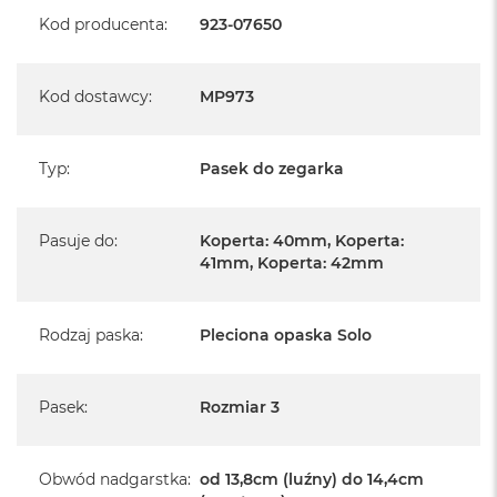
A
Kod producenta
:
923-07650
i
r
Kod dostawcy
:
MP973
M
a
c
B
Typ
:
Pasek do zegarka
o
o
k
A
Pasuje do
:
Koperta: 40mm, Koperta:
i
41mm, Koperta: 42mm
r
M
5
Rodzaj paska
:
Pleciona opaska Solo
M
a
c
Pasek
:
Rozmiar 3
B
o
o
Obwód nadgarstka
:
od 13,8cm (luźny) do 14,4cm
k