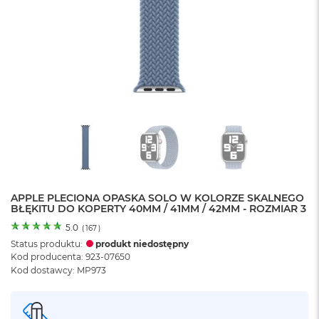
o
l
o
r
u
M
a
c
B
o
o
k
N
e
APPLE PLECIONA OPASKA SOLO W KOLORZE SKALNEGO
o
BŁĘKITU DO KOPERTY 40MM / 41MM / 42MM - ROZMIAR 3
C
y
5.0
(
167
)
t
Status produktu:
produkt niedostępny
r
Kod producenta: 923-07650
u
Kod dostawcy: MP973
s
o
w
o