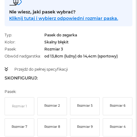
ż
ó
Nie wiesz, jaki pasek wybrać?
ł
Kliknij tutaj i wybierz odpowiedni rozmiar paska.
t
y
Typ
Pasek do zegarka
M
a
Kolor
Skalny błękit
c
Pasek
Rozmiar 3
B
Obwód nadgarstka
od 13,8cm (luźny) do 14,4cm (sportowy)
o
o
Przejdź do pełnej specyfikacji
k
N
SKONFIGURUJ:
e
o
S
Pasek:
u
b
Rozmiar 2
Rozmiar 5
Rozmiar 6
Rozmiar 1
t
e
l
n
Rozmiar 7
Rozmiar 8
Rozmiar 9
Rozmiar 4
y
R