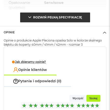
k
Opakowanie
Serwisowe
A
(pudełko)
:
i
r
ROZWIŃ PEŁNĄ SPECYFIKACJĘ
M
2
OPINIE
M
a
Opinie o produkcie Apple Pleciona opaska Solo w kolorze skalnego
c
błękitu do koperty 40mm / 41mm / 42mm - rozmiar 3
B
o
o
k
Jak zbieramy opinie?
A
i
Opinie klientów
r
1
Pytania i odpowiedzi (0)
3
M
a
Wyczyść
Szukaj
c
B
o