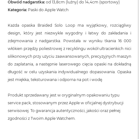
n
Obwód nadgarstka:
od 13,8cm (luźny) do 14,4cm (sportowy)
o
Kategoria:
Paski do Apple Watch
ś
c
i
Każda opaska Braided Solo Loop ma wyjątkowy, rozciągliwy
d
design, który jest niezwykle wygodny i łatwy do zakładania i
y
s
zdejmowania z nadgarstka. Powstała w wyniku tkania 16 000
k
włókien przędzy poliestrowej z recyklingu wokół ultracienkich nici
u
silikonowych przy użyciu zaawansowanych, precyzyjnych maszyn
M
do zaplatania, a następnie laserowego cięcia opaski na dokładną
a
długość w celu uzyskania indywidualnego dopasowania. Opaska
c
jest miękka, teksturowana i odporna na pot i wodę.
B
o
o
Produkt sprzedawany jest w oryginalnym opakowaniu typu
k
N
service pack, stosowanym przez Apple w oficjalnej dystrybucji
e
serwisowej. To gwarancja autentyczności, jakości oraz pełnej
o
zgodności z Twoim Apple Watchem.
2
5
6
G