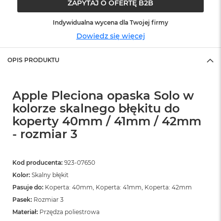
o
ZAPYTAJ O OFERTĘ B2B
o
k
Indywidualna wycena dla Twojej firmy
N
Dowiedz się więcej
e
o
S
OPIS PRODUKTU
r
e
b
r
Apple Pleciona opaska Solo w
n
kolorze skalnego błękitu do
y
koperty 40mm / 41mm / 42mm
W
- rozmiar 3
e
d
ł
u
Kod producenta:
923-07650
g
Kolor:
Skalny błękit
p
Pasuje do:
Koperta: 40mm, Koperta: 41mm, Koperta: 42mm
o
j
Pasek:
Rozmiar 3
e
Materiał:
Przędza poliestrowa
m