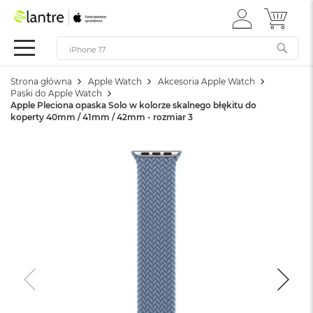
ZALOGUJ
MÓJ 
Apple
SIĘ
Festiwal
Mac
Strona główna
Apple Watch
Akcesoria Apple Watch
M
Paski do Apple Watch
a
Apple Pleciona opaska Solo w kolorze skalnego błękitu do
c
koperty 40mm / 41mm / 42mm - rozmiar 3
B
o
o
k
N
e
o
W
e
d
ł
u
g
k