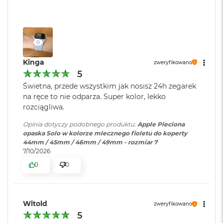
o
k
A
i
r
1
5
Kinga
zweryfikowano
5
W
Świetna, przede wszystkim jak nosisz 24h zegarek
e
na ręce to nie odparza. Super kolor, lekko
d
rozciągliwa.
ł
u
Opinia dotyczy podobnego produktu:
Apple Pleciona
g
opaska Solo w kolorze mlecznego fioletu do koperty
k
44mm / 45mm / 46mm / 49mm - rozmiar 7
o
7/10/2026
l
o
0
0
r
u
M
Witold
zweryfikowano
a
5
c