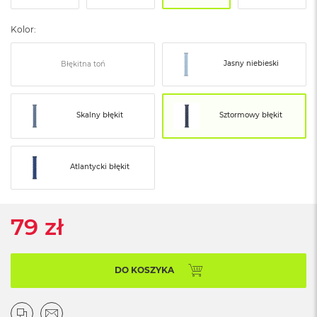
ó
ż
Kolor:
M
a
Jasny niebieski
Błękitna toń
c
B
o
o
Skalny błękit
Sztormowy błękit
k
N
e
o
Atlantycki błękit
I
n
d
y
79 zł
g
o
M
DO KOSZYKA
a
c
B