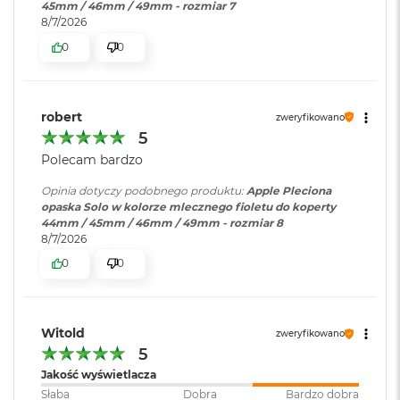
45mm / 46mm / 49mm - rozmiar 7
i
8/7/2026
r
K
0
0
s
i
ę
ż
robert
zweryfikowano
y
5
c
o
Polecam bardzo
w
a
Opinia dotyczy podobnego produktu:
Apple Pleciona
P
opaska Solo w kolorze mlecznego fioletu do koperty
o
44mm / 45mm / 46mm / 49mm - rozmiar 8
ś
8/7/2026
w
0
0
i
a
t
a
Witold
zweryfikowano
M
5
a
Jakość wyświetlacza
c
Słaba
Dobra
Bardzo dobra
B