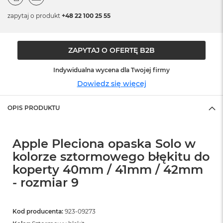
o
o
zapytaj o produkt
+48 22 100 25 55
k
N
e
o
ZAPYTAJ O OFERTĘ B2B
S
r
Indywidualna wycena dla Twojej firmy
e
b
Dowiedz się więcej
r
n
OPIS PRODUKTU
y
W
e
Apple Pleciona opaska Solo w
d
kolorze sztormowego błękitu do
ł
u
koperty 40mm / 41mm / 42mm
g
- rozmiar 9
p
o
j
e
Kod producenta:
923-09273
m