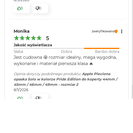
r
e
0
0
b
r
n
y
Monika
zweryfikowano
5
M
a
Jakość wyświetlacza
c
Słaba
Dobra
Bardzo dobra
B
Jest cudowna 🤩 rozmiar idealny, mega wygodna,
o
wykonanie i materiał pierwsza klasa 🔥
o
k
Opinia dotyczy podobnego produktu:
Apple Pleciona
A
opaska Solo w kolorze Pride Edition do koperty 44mm /
i
45mm / 46mm / 49mm - rozmiar 2
r
8/1/2026
Z
ł
0
0
o
t
y
Fabian
zweryfikowano
W
3
e