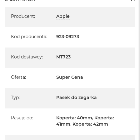
A
Specyfikacja
i
Producent
:
Apple
r
M
a
Kod producenta
:
923-09273
c
B
o
o
Kod dostawcy
:
MT723
k
A
i
Oferta
:
Super Cena
r
M
5
Typ
:
Pasek do zegarka
M
a
c
Pasuje do
:
Koperta: 40mm, Koperta:
B
41mm, Koperta: 42mm
o
o
k