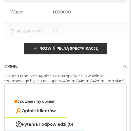
k
A
Waga
:
1.000000
i
r
M
2
Znak zgodności
:
CE
M
a
ROZWIŃ PEŁNĄ SPECYFIKACJĘ
Opakowanie
Serwisowe
c
(pudełko)
:
B
o
OPINIE
o
k
Opinie o produkcie Apple Pleciona opaska Solo w kolorze
A
sztormowego błękitu do koperty 40mm / 41mm / 42mm - rozmiar 9
i
r
1
3
Jak zbieramy opinie?
M
Opinie klientów
a
c
Pytania i odpowiedzi (0)
B
o