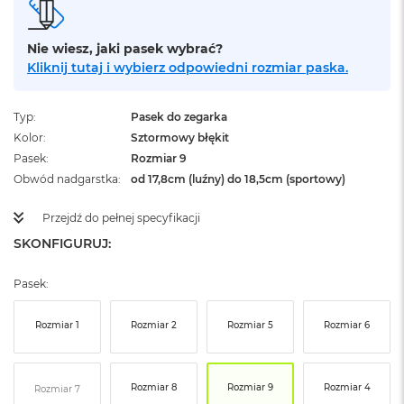
ż
ó
ł
Nie wiesz, jaki pasek wybrać?
t
Kliknij tutaj i wybierz odpowiedni rozmiar paska.
y
M
Typ
Pasek do zegarka
a
Kolor
Sztormowy błękit
c
B
Pasek
Rozmiar 9
o
Obwód nadgarstka
od 17,8cm (luźny) do 18,5cm (sportowy)
o
k
Przejdź do pełnej specyfikacji
N
e
SKONFIGURUJ:
o
S
Pasek:
u
b
t
Rozmiar 1
Rozmiar 2
Rozmiar 5
Rozmiar 6
e
l
n
y
Rozmiar 8
Rozmiar 9
Rozmiar 4
Rozmiar 7
R