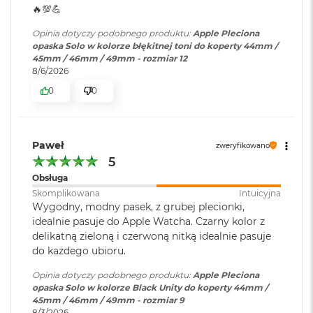
🔥💯💪
o
o
Opinia dotyczy podobnego produktu:
Apple Pleciona
k
opaska Solo w kolorze błękitnej toni do koperty 44mm /
A
45mm / 46mm / 49mm - rozmiar 12
i
8/6/2026
r
P
0
0
ó
ł
n
o
Paweł
zweryfikowano
c
5
M
Obsługa
a
Skomplikowana
Intuicyjna
c
Wygodny, modny pasek, z grubej plecionki,
B
idealnie pasuje do Apple Watcha. Czarny kolor z
o
delikatną zieloną i czerwoną nitką idealnie pasuje
o
do każdego ubioru.
k
A
Opinia dotyczy podobnego produktu:
Apple Pleciona
i
opaska Solo w kolorze Black Unity do koperty 44mm /
r
45mm / 46mm / 49mm - rozmiar 9
S
8/3/2026