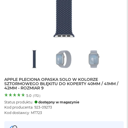
o
l
o
r
u
M
a
c
B
o
o
k
N
e
APPLE PLECIONA OPASKA SOLO W KOLORZE
o
SZTORMOWEGO BŁĘKITU DO KOPERTY 40MM / 41MM /
C
42MM - ROZMIAR 9
y
t
5.0
(
172
)
r
Status produktu:
dostępny w magazynie
u
Kod producenta: 923-09273
s
Kod dostawcy: MT723
o
w
o