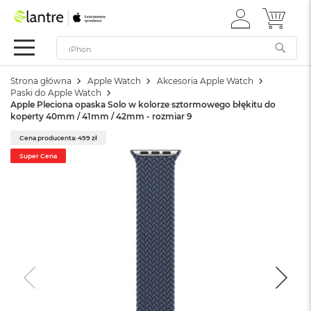
ZALOGUJ
MÓJ 
Apple
SIĘ
Festiwal
Mac
Strona główna
Apple Watch
Akcesoria Apple Watch
M
Paski do Apple Watch
a
Apple Pleciona opaska Solo w kolorze sztormowego błękitu do
c
koperty 40mm / 41mm / 42mm - rozmiar 9
B
o
Cena producenta: 499 zł
o
Super Cena
k
N
e
o
W
e
d
ł
u
g
k