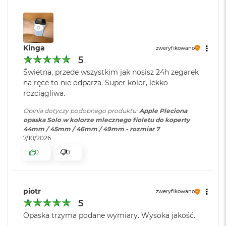
B
o
o
k
A
i
Kinga
zweryfikowano
r
5
B
Świetna, przede wszystkim jak nosisz 24h zegarek
ł
na ręce to nie odparza. Super kolor, lekko
ę
k
rozciągliwa.
i
t
Opinia dotyczy podobnego produktu:
Apple Pleciona
n
opaska Solo w kolorze mlecznego fioletu do koperty
y
44mm / 45mm / 46mm / 49mm - rozmiar 7
7/10/2026
M
0
0
a
c
B
o
piotr
zweryfikowano
o
5
k
A
Opaska trzyma podane wymiary. Wysoka jakość.
i