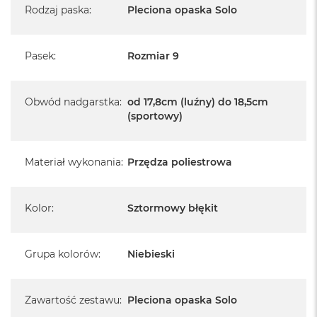
A
Rodzaj paska
:
Pleciona opaska Solo
i
r
M
4
Pasek
:
Rozmiar 9
M
a
Obwód nadgarstka
:
od 17,8cm (luźny) do 18,5cm
c
(sportowy)
B
o
o
k
Materiał wykonania
:
Przędza poliestrowa
A
i
r
Kolor
:
Sztormowy błękit
M
3
M
Grupa kolorów
:
Niebieski
a
c
B
o
Zawartość zestawu
:
Pleciona opaska Solo
o