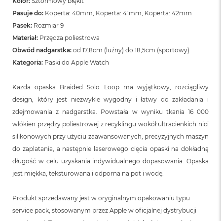
Kolor:
Sztormowy błękit
n
o
Pasuje do:
Koperta: 40mm, Koperta: 41mm, Koperta: 42mm
ś
Pasek:
Rozmiar 9
c
Materiał:
Przędza poliestrowa
i
d
Obwód nadgarstka:
od 17,8cm (luźny) do 18,5cm (sportowy)
y
Kategoria:
Paski do Apple Watch
s
k
u
Każda opaska Braided Solo Loop ma wyjątkowy, rozciągliwy
design, który jest niezwykle wygodny i łatwy do zakładania i
M
a
zdejmowania z nadgarstka. Powstała w wyniku tkania 16 000
c
włókien przędzy poliestrowej z recyklingu wokół ultracienkich nici
B
silikonowych przy użyciu zaawansowanych, precyzyjnych maszyn
o
o
do zaplatania, a następnie laserowego cięcia opaski na dokładną
k
długość w celu uzyskania indywidualnego dopasowania. Opaska
N
e
jest miękka, teksturowana i odporna na pot i wodę.
o
2
Produkt sprzedawany jest w oryginalnym opakowaniu typu
5
6
service pack, stosowanym przez Apple w oficjalnej dystrybucji
G