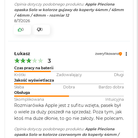
r
Opinia dotyczy podobnego produktu:
Apple Pleciona
G
opaska Solo w kolorze gujawy do koperty 44mm / 45mm
w
/ 46mm / 49mm - rozmiar 12
i
8/7/2026
e
0
0
z
d
n
a
s
Łukasz
zweryfikowano
z
3
a
Czas pracy na baterii
r
o
Krótki
Zadowalający
Długi
ś
Jakość wyświetlacza
ć
Słaba
Dobra
Bardzo dobra
Obsługa
M
Skomplikowana
Intuicyjna
a
Rozmiarówka Apple jest z sufitu wzięta, pasek był
c
o wiele za duży poszedł na sprzedaż. Poza tym, jak
B
ktoś ma duże dłonie, to go nie założy. Nie polecam.
o
o
Opinia dotyczy podobnego produktu:
Apple Pleciona
k
opaska Solo w kolorze czerwonym do koperty 44mm /
A