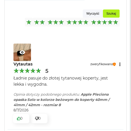
o
k
Wyczyść
Szukaj
A
i
r
1
5
W
e
d
ł
Vytautas
zweryfikowano
u
5
g
Ładnie pasuje do złotej tytanowej koperty, jest
k
o
lekka i wygodna.
l
o
Opinia dotyczy podobnego produktu:
Apple Pleciona
r
opaska Solo w kolorze beżowym do koperty 40mm /
u
41mm / 42mm - rozmiar 8
8/7/2026
M
0
0
a
c