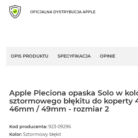
MacBook
OFICJALNA DYSTRYBUCJA APPLE
Air
Złoty
Według
pamięci
RAM
MacBook
OPIS PRODUKTU
SPECYFIKACJA
OPINIE
Air
8GB
RAM
MacBook
Air
Apple Pleciona opaska Solo w kol
16GB
sztormowego błękitu do koperty
RAM
46mm / 49mm - rozmiar 2
MacBook
Air
Kod producenta:
923-09296
24GB
RAM
Kolor:
Sztormowy błękit