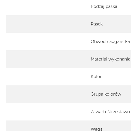
MacBook
Rodzaj paska
Pro
Gwiezdna
Pasek
szarość
MacBook
Pro
Obwód nadgarstka
Srebrny
Według
Materiał wykonania
pamięci
RAM
Kolor
MacBook
Pro
8GB
Grupa kolorów
RAM
MacBook
Zawartość zestawu
Pro
16GB
RAM
Waga