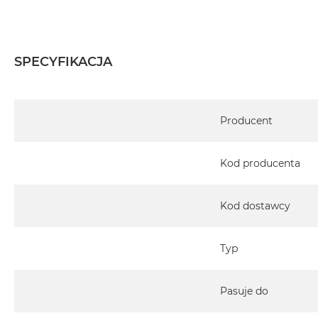
2TB
MacBook
Air
SPECYFIKACJA
4TB
MacBook
Pro
Specyfikacja
MacBook
Producent
Pro
14
Kod producenta
MacBook
Pro
16
Kod dostawcy
Według
koloru
Typ
MacBook
Pro
Pasuje do
Gwiezdna
Czerń