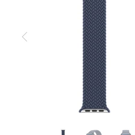
MacBook
Neo
Indygo
MacBook
Neo
Srebrny
Według
pojemności
dysku
MacBook
Neo
256GB
MacBook
Neo
512GB
MacBook
Air
MacBook