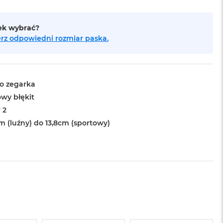
sek wybrać?
bierz odpowiedni rozmiar paska.
o zegarka
wy błękit
 2
m (luźny) do 13,8cm (sportowy)