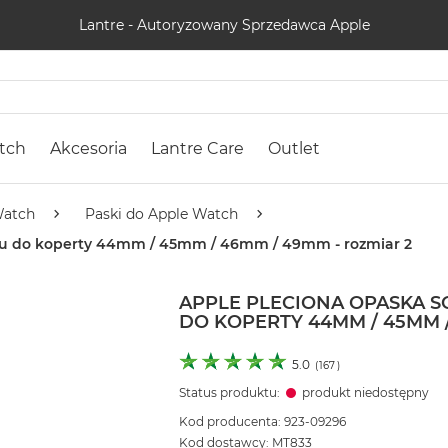
Lantre - Autoryzowany Sprzedawca Apple
tch
Akcesoria
Lantre Care
Outlet
Watch
Paski do Apple Watch
itu do koperty 44mm / 45mm / 46mm / 49mm - rozmiar 2
APPLE PLECIONA OPASKA 
DO KOPERTY 44MM / 45MM /
5.0
(
167
)
Status produktu:
produkt niedostępny
Kod producenta: 923-09296
Kod dostawcy: MT833