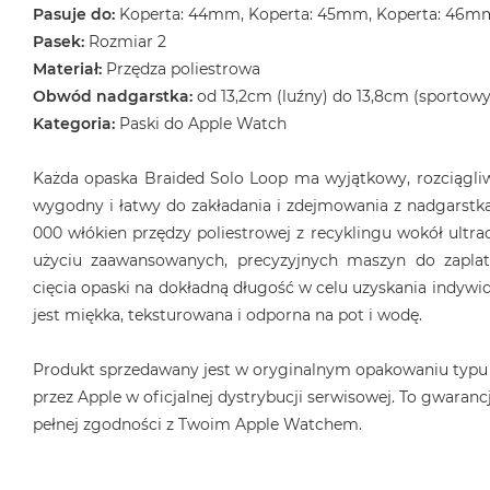
Pasuje do:
Koperta: 44mm, Koperta: 45mm, Koperta: 46m
MacBook
Pasek:
Rozmiar 2
Air
32GB
Materiał:
Przędza poliestrowa
RAM
Obwód nadgarstka:
od 13,2cm (luźny) do 13,8cm (sportowy
Kategoria:
Paski do Apple Watch
Według
pojemności
dysku
Każda opaska Braided Solo Loop ma wyjątkowy, rozciągliwy
MacBook
wygodny i łatwy do zakładania i zdejmowania z nadgarstka
Air
000 włókien przędzy poliestrowej z recyklingu wokół ultrac
256GB
użyciu zaawansowanych, precyzyjnych maszyn do zaplat
MacBook
cięcia opaski na dokładną długość w celu uzyskania indyw
Air
jest miękka, teksturowana i odporna na pot i wodę.
512GB
Produkt sprzedawany jest w oryginalnym opakowaniu typu
MacBook
Air
przez Apple w oficjalnej dystrybucji serwisowej. To gwarancj
1TB
pełnej zgodności z Twoim Apple Watchem.
MacBook
Air