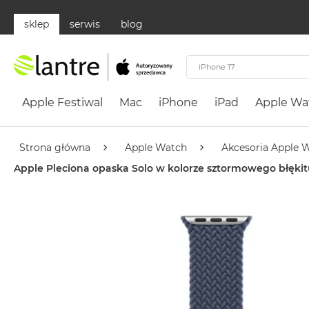
sklep
serwis
blog
Apple
Festiwal
Apple Festiwal
Mac
iPhone
iPad
Apple Wa
Mac
MacBook
Neo
Strona główna
Apple Watch
Akcesoria Apple 
Według
Apple Pleciona opaska Solo w kolorze sztormowego błęk
koloru
MacBook
Neo
Cytrusowożółty
MacBook
Neo
Subtelny
Róż