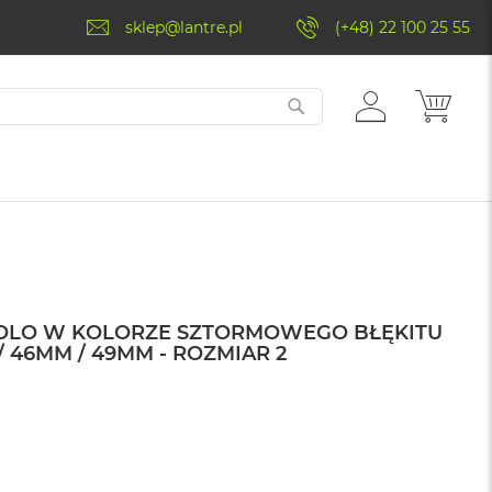
sklep@lantre.pl
(+48) 22 100 25 55
ZALOGUJ
MÓJ 
SIĘ
SOLO W KOLORZE SZTORMOWEGO BŁĘKITU
 46MM / 49MM - ROZMIAR 2