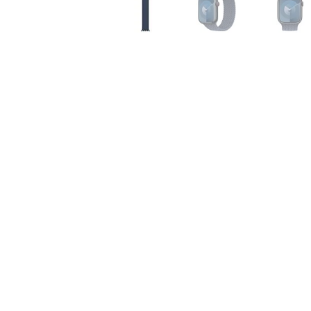
Air
M5
MacBook
Air
M4
MacBook
Air
M3
MacBook
Air
M2
MacBook
Air
13
MacBook
Air
15