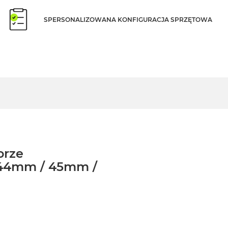
SPERSONALIZOWANA KONFIGURACJA SPRZĘTOWA
orze
 44mm / 45mm /