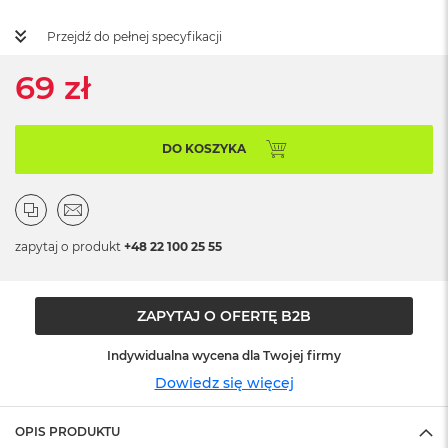
ż
ó
Przejdź do pełnej specyfikacji
ł
t
69 zł
y
M
a
DO KOSZYKA
c
B
o
o
k
N
zapytaj o produkt
+48 22 100 25 55
e
o
S
ZAPYTAJ O OFERTĘ B2B
u
b
t
Indywidualna wycena dla Twojej firmy
e
Dowiedz się więcej
l
n
y
OPIS PRODUKTU
R