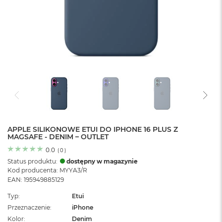
o
l
o
r
u
M
a
c
B
o
o
k
N
e
APPLE SILIKONOWE ETUI DO IPHONE 16 PLUS Z
MAGSAFE - DENIM – OUTLET
o
C
0.0
(
0
)
y
Status produktu:
dostępny w magazynie
t
Kod producenta: MYYA3/R
r
EAN: 195949885129
u
s
Typ
Etui
o
Przeznaczenie
iPhone
w
o
Kolor
Denim