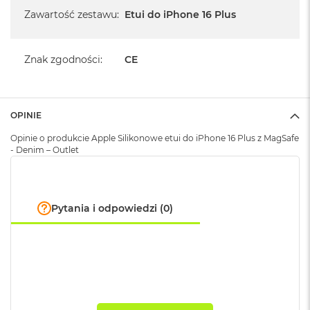
A
Zawartość zestawu
:
Etui do iPhone 16 Plus
i
r
Znak zgodności
:
CE
M
a
c
B
o
OPINIE
o
k
Opinie o produkcie Apple Silikonowe etui do iPhone 16 Plus z MagSafe
A
- Denim – Outlet
i
r
M
5
Pytania i odpowiedzi (0)
M
a
c
B
o
o
k