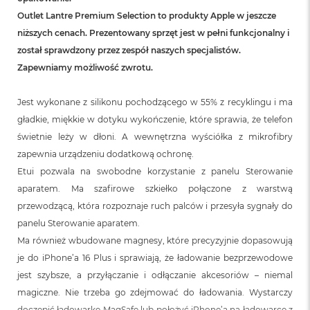
o
o
Outlet Lantre Premium Selection to produkty Apple w jeszcze
k
niższych cenach. Prezentowany sprzęt jest w pełni funkcjonalny i
N
został sprawdzony przez zespół naszych specjalistów.
e
o
Zapewniamy możliwość zwrotu.
S
r
e
Jest wykonane z silikonu pochodzącego w 55% z recyklingu i ma
b
gładkie, miękkie w dotyku wykończenie, które sprawia, że telefon
r
świetnie leży w dłoni. A wewnętrzna wyściółka z mikrofibry
n
y
zapewnia urządzeniu dodatkową ochronę.
Etui pozwala na swobodne korzystanie z panelu Sterowanie
W
aparatem. Ma szafirowe szkiełko połączone z warstwą
e
d
przewodzącą, która rozpoznaje ruch palców i przesyła sygnały do
ł
panelu Sterowanie aparatem.
u
g
Ma również wbudowane magnesy, które precyzyjnie dopasowują
p
je do iPhone’a 16 Plus i sprawiają, że ładowanie bezprzewodowe
o
jest szybsze, a przyłączanie i odłączanie akcesoriów – niemal
j
e
magiczne. Nie trzeba go zdejmować do ładowania. Wystarczy
m
doczepić ładowarkę MagSafe lub położyć iPhone’a na ładowarce z