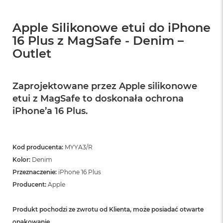
ó
ż
Apple Silikonowe etui do iPhone
M
16 Plus z MagSafe - Denim –
a
Outlet
c
B
o
o
Zaprojektowane przez Apple silikonowe
k
etui z MagSafe to doskonała ochrona
N
e
iPhone’a 16 Plus.
o
I
n
d
Kod producenta:
MYYA3/R
y
Kolor:
Denim
g
o
Przeznaczenie:
iPhone 16 Plus
Producent:
Apple
M
a
c
Produkt pochodzi ze zwrotu od Klienta, może posiadać otwarte
B
opakowanie.