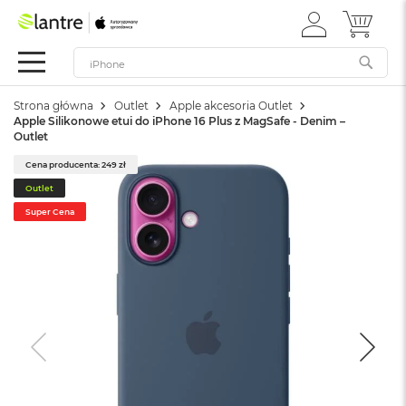
ZALOGUJ
MÓJ 
Apple
SIĘ
Festiwal
Mac
Strona główna
Outlet
Apple akcesoria Outlet
M
Apple Silikonowe etui do iPhone 16 Plus z MagSafe - Denim –
a
Outlet
c
B
Cena producenta: 249 zł
o
Outlet
o
k
Super Cena
N
e
o
W
e
d
ł
u
g
k