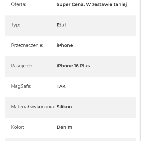
B
Oferta
:
Super Cena, W zestawie taniej
M
a
Typ
:
Etui
c
B
o
o
Przeznaczenie
:
iPhone
k
N
e
Pasuje do
:
iPhone 16 Plus
o
5
1
2
MagSafe
:
TAK
G
B
M
Materiał wykonania
:
Silikon
a
c
B
Kolor
:
Denim
o
o
k