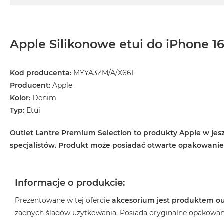
Według
koloru
MacBook
Air
Apple Silikonowe etui do iPhone 1
Błękitny
MacBook
Kod producenta:
MYYA3ZM/A/X661
Air
Gwiezdna
Producent:
Apple
szarość
Kolor:
Denim
Typ:
Etui
MacBook
Air
Outlet Lantre Premium Selection to produkty Apple w jesz
Księżycowa
Poświata
specjalistów. Produkt może posiadać otwarte opakowani
MacBook
Air
Informacje o produkcie:
Północ
MacBook
Prezentowane w tej ofercie
akcesorium jest produktem o
Air
żadnych śladów użytkowania. Posiada oryginalne opakowan
Srebrny