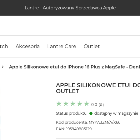
Lantre - Autoryzowany Sprzedawca Apple
tch
Akcesoria
Lantre Care
Outlet
Apple Silikonowe etui do iPhone 16 Plus z MagSafe - Den
APPLE SILIKONOWE ETUI DO
OUTLET
0.0
(
0
)
Status produktu:
dostępny w magazynie
Kod producenta: MYYA3ZM/A/X661
EAN: 195949885129