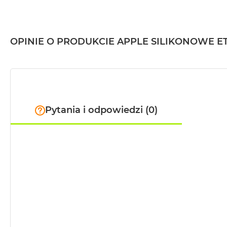
2TB
MacBook
Air
OPINIE O PRODUKCIE APPLE SILIKONOWE ETU
4TB
MacBook
Pro
MacBook
Pro
14
Pytania i odpowiedzi (0)
MacBook
Pro
16
Według
koloru
MacBook
Pro
Gwiezdna
Czerń