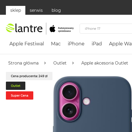
sklep
serwis
blog
Apple
Festiwal
Apple Festiwal
Mac
iPhone
iPad
Apple Wa
Mac
MacBook
Neo
Strona główna
Outlet
Apple akcesoria Outlet
Według
Cena producenta: 249 zł
koloru
MacBook
Outlet
Neo
Super Cena
Cytrusowożółty
MacBook
Neo
Subtelny
Róż