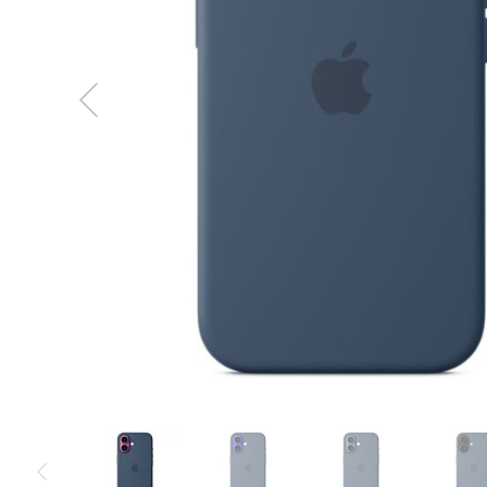
MacBook
Neo
Indygo
MacBook
Neo
Srebrny
Według
pojemności
dysku
MacBook
Neo
256GB
MacBook
Neo
512GB
MacBook
Air
MacBook