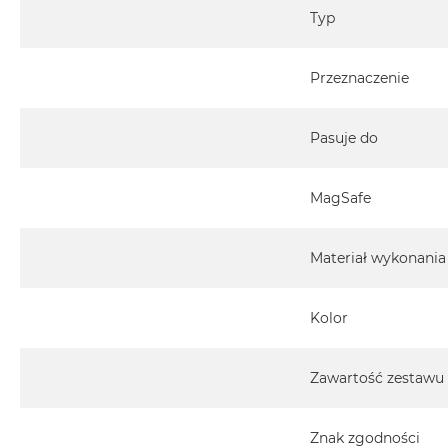
MacBook
Typ
Air
32GB
Przeznaczenie
RAM
Według
pojemności
Pasuje do
dysku
MacBook
MagSafe
Air
256GB
Materiał wykonania
MacBook
Air
512GB
Kolor
MacBook
Air
Zawartość zestawu
1TB
MacBook
Air
Znak zgodności