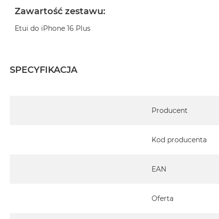
Zawartość zestawu:
MacBook
Air
Etui do iPhone 16 Plus
Złoty
Według
pamięci
SPECYFIKACJA
RAM
MacBook
Air
Specyfikacja
8GB
Producent
RAM
MacBook
Kod producenta
Air
16GB
RAM
EAN
MacBook
Air
Oferta
24GB
RAM