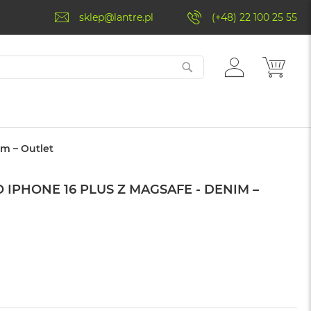
sklep@lantre.pl
(+48) 22 100 25 55
ZALOGUJ
MÓJ 
SIĘ
im – Outlet
 IPHONE 16 PLUS Z MAGSAFE - DENIM –