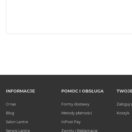
MacBook
Pro
Gwiezdna
szarość
MacBook
Pro
Srebrny
Według
pamięci
RAM
MacBook
Pro
8GB
INFORMACJE
POMOC I OBSŁUGA
TWOJE
RAM
O nas
Formy dostawy
Zaloguj 
MacBook
Pro
Blog
Metody płatności
Koszyk
16GB
Salon Lantre
InPost Pay
RAM
Serwis Lantre
Zwroty i Reklamacje