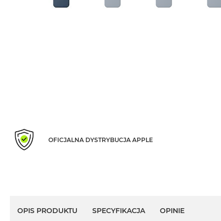
Air
M5
MacBook
Air
M4
MacBook
Air
M3
MacBook
Air
M2
OFICJALNA DYSTRYBUCJA APPLE
MacBook
Air
13
MacBook
Air
15
OPIS PRODUKTU
SPECYFIKACJA
OPINIE