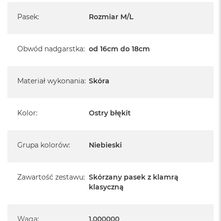
A
Pasek
i
:
Rozmiar M/L
r
M
Obwód nadgarstka
:
od 16cm do 18cm
a
c
B
o
Materiał wykonania
:
Skóra
o
k
A
Kolor
:
Ostry błękit
i
r
M
5
Grupa kolorów
:
Niebieski
M
a
Zawartość zestawu
:
Skórzany pasek z klamrą
c
klasyczną
B
o
o
k
Waga
:
1.000000