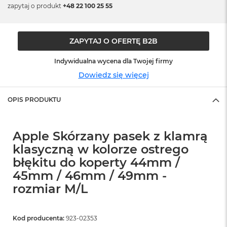
zapytaj o produkt
+48 22 100 25 55
ó
ż
M
ZAPYTAJ O OFERTĘ B2B
a
c
Indywidualna wycena dla Twojej firmy
B
o
Dowiedz się więcej
o
k
N
OPIS PRODUKTU
e
o
I
Apple Skórzany pasek z klamrą
n
d
klasyczną w kolorze ostrego
y
błękitu do koperty 44mm /
g
o
45mm / 46mm / 49mm -
rozmiar M/L
M
a
c
Kod producenta:
B
923-02353