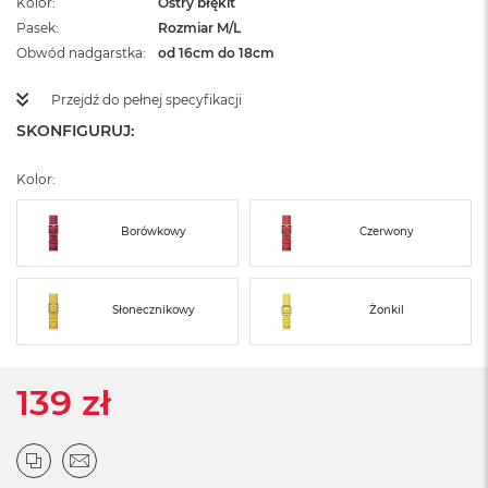
Kolor
Ostry błękit
ż
Pasek
Rozmiar M/L
ó
ł
Obwód nadgarstka
od 16cm do 18cm
t
y
Przejdź do pełnej specyfikacji
SKONFIGURUJ:
M
a
c
Kolor:
B
o
o
Borówkowy
Czerwony
k
N
e
o
Słonecznikowy
Żonkil
S
u
b
t
139 zł
e
l
n
y
R