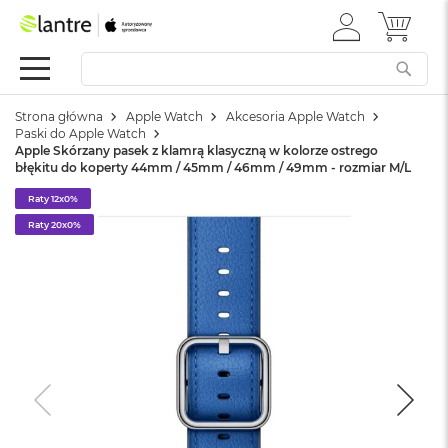
ZALOGUJ
MÓJ 
Apple
SIĘ
Festiwal
Mac
Strona główna
Apple Watch
Akcesoria Apple Watch
M
Paski do Apple Watch
a
Apple Skórzany pasek z klamrą klasyczną w kolorze ostrego
c
błękitu do koperty 44mm / 45mm / 46mm / 49mm - rozmiar M/L
B
o
Raty 12x0%
o
Raty 20x0%
k
N
e
o
W
e
d
ł
u
g
k