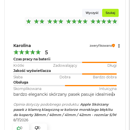
k
A
i
Wyczyść
Szukaj
r
M
2
M
a
Karolina
zweryfikowano
c
5
B
Czas pracy na baterii
o
Krótki
Zadowalający
Długi
o
Jakość wyświetlacza
k
A
Słaba
Dobra
Bardzo dobra
i
Obsługa
r
Skomplikowana
Intuicyjna
1
bardzo elegancki skórzany pasek pasuje idealnie👍️
3
Opinia dotyczy podobnego produktu:
Apple Skórzany
M
pasek z klamrą klasyczną w kolorze morskiego błękitu
a
do koperty 38mm / 40mm / 41mm / 42mm - rozmiar S/M
c
8/7/2026
B
0
0
o