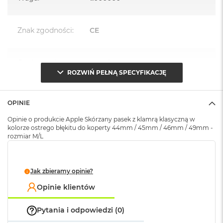
A
i
r
M
Znak zgodności
:
CE
4
M
Opakowanie
Serwisowe
a
(pudełko)
:
ROZWIŃ PEŁNĄ SPECYFIKACJĘ
c
B
o
o
OPINIE
k
A
Opinie o produkcie Apple Skórzany pasek z klamrą klasyczną w
kolorze ostrego błękitu do koperty 44mm / 45mm / 46mm / 49mm -
i
rozmiar M/L
r
M
3
Jak zbieramy opinie?
M
a
Opinie klientów
c
B
o
Pytania i odpowiedzi (0)
o