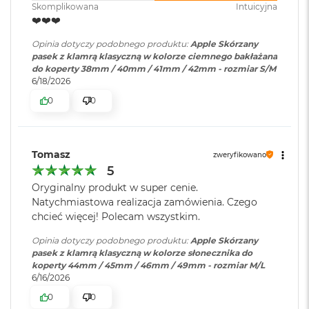
r
Skomplikowana
Intuicyjna
G
❤️❤️❤️
w
i
Opinia dotyczy podobnego produktu:
Apple Skórzany
e
pasek z klamrą klasyczną w kolorze ciemnego bakłażana
z
do koperty 38mm / 40mm / 41mm / 42mm - rozmiar S/M
d
6/18/2026
n
0
0
a
s
z
a
Tomasz
r
zweryfikowano
o
5
ś
Oryginalny produkt w super cenie.
ć
Natychmiastowa realizacja zamówienia. Czego
chcieć więcej! Polecam wszystkim.
M
a
Opinia dotyczy podobnego produktu:
Apple Skórzany
c
pasek z klamrą klasyczną w kolorze słonecznika do
B
koperty 44mm / 45mm / 46mm / 49mm - rozmiar M/L
o
6/16/2026
o
k
0
0
A