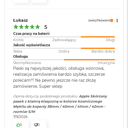
o
k
A
i
Łukasz
zweryfikowano
r
5
1
Czas pracy na baterii
5
Krótki
Zadowalający
Długi
Jakość wyświetlacza
W
e
Słaba
Dobra
Bardzo dobra
d
Obsługa
ł
Skomplikowana
Intuicyjna
u
Paski są najwyższej jakości, obsługa wzorowa,
g
realizacja zamówienia bardzo szybka, szczerze
k
polecam!!! Na pewno jeszcze nie raz złożę
o
zamówienie. Super sklep
l
o
Opinia dotyczy podobnego produktu:
Apple Skórzany
r
pasek z klamrą klasyczną w kolorze kosmicznego
u
błękitu do koperty 38mm / 40mm / 41mm / 42mm -
rozmiar S/M
M
7/9/2026
a
c
0
0