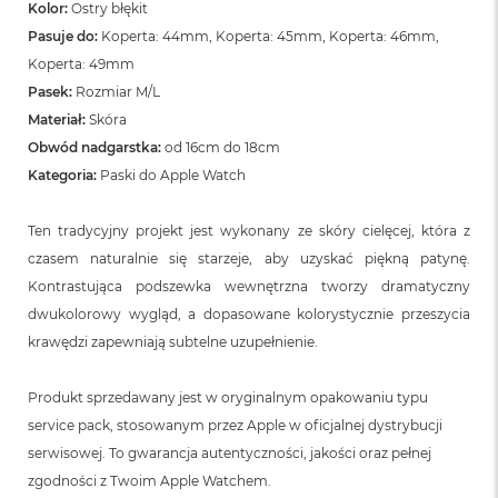
o
Kolor:
Ostry błękit
o
Pasuje do:
Koperta: 44mm, Koperta: 45mm, Koperta: 46mm,
k
N
Koperta: 49mm
e
Pasek:
Rozmiar M/L
o
Materiał:
Skóra
S
r
Obwód nadgarstka:
od 16cm do 18cm
e
Kategoria:
Paski do Apple Watch
b
r
n
Ten tradycyjny projekt jest wykonany ze skóry cielęcej, która z
y
czasem naturalnie się starzeje, aby uzyskać piękną patynę.
W
Kontrastująca podszewka wewnętrzna tworzy dramatyczny
e
dwukolorowy wygląd, a dopasowane kolorystycznie przeszycia
d
krawędzi zapewniają subtelne uzupełnienie.
ł
u
g
Produkt sprzedawany jest w oryginalnym opakowaniu typu
p
o
service pack, stosowanym przez Apple w oficjalnej dystrybucji
j
serwisowej. To gwarancja autentyczności, jakości oraz pełnej
e
zgodności z Twoim Apple Watchem.
m