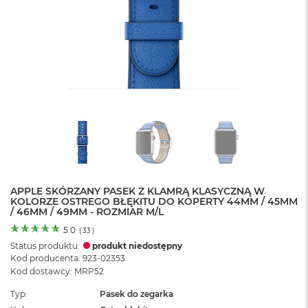
o
l
o
r
u
M
a
c
B
o
o
k
N
e
APPLE SKÓRZANY PASEK Z KLAMRĄ KLASYCZNĄ W
o
KOLORZE OSTREGO BŁĘKITU DO KOPERTY 44MM / 45MM
C
/ 46MM / 49MM - ROZMIAR M/L
y
t
5.0
(
33
)
r
Status produktu:
produkt niedostępny
u
Kod producenta: 923-02353
s
Kod dostawcy: MRP52
o
w
Typ
Pasek do zegarka
o