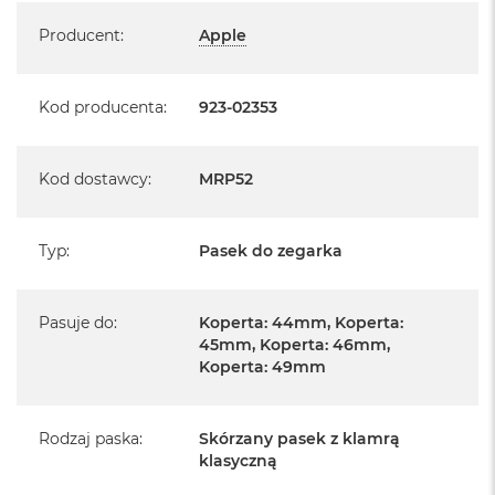
B
Specyfikacja
Producent
:
Apple
M
a
c
Kod producenta
:
923-02353
B
o
o
k
Kod dostawcy
:
MRP52
N
e
o
Typ
:
Pasek do zegarka
5
1
2
G
Pasuje do
:
Koperta: 44mm, Koperta:
B
45mm, Koperta: 46mm,
Koperta: 49mm
M
a
c
B
Rodzaj paska
:
Skórzany pasek z klamrą
o
klasyczną
o
k