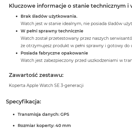
2TB
Kluczowe informacje o stanie technicznym i
MacBook
Brak śladów użytkowania.
Air
Watch jest w stanie idealnym, nie posiada śladów uży
4TB
W pełni sprawny technicznie
MacBook
Watch został przetestowany przez naszych serwisantó
Pro
że otrzymujesz produkt w pełni sprawny i gotowy do 
MacBook
Posiada fabryczne opakowanie
Pro
Watch jest zabezpieczony przed uszkodzeniami w tran
14
MacBook
Zawartość zestawu:
Pro
16
Koperta Apple Watch SE 3-generacji
Według
koloru
Specyfikacja:
MacBook
Transmisja danych: GPS
Pro
Gwiezdna
Rozmiar koperty: 40 mm
Czerń