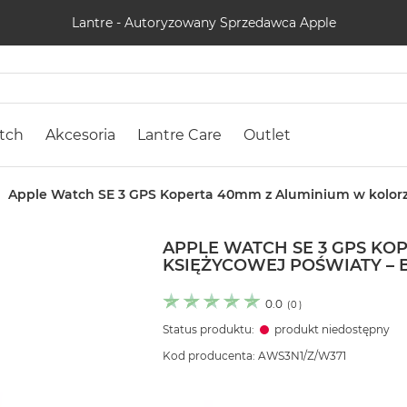
Lantre - Autoryzowany Sprzedawca Apple
tch
Akcesoria
Lantre Care
Outlet
Apple Watch SE 3 GPS Koperta 40mm z Aluminium w kolorze
APPLE WATCH SE 3 GPS KO
KSIĘŻYCOWEJ POŚWIATY – B
0.0
(
0
)
Status produktu:
produkt niedostępny
Kod producenta: AWS3N1/Z/W371