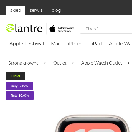
sklep
serwis
blog
Apple
Festiwal
Apple Festiwal
Mac
iPhone
iPad
Apple Wa
Mac
MacBook
Neo
Strona główna
Outlet
Apple Watch Outlet
Według
Outlet
koloru
MacBook
Raty 12x0%
Neo
Raty 20x0%
Cytrusowożółty
MacBook
Neo
Subtelny
Róż