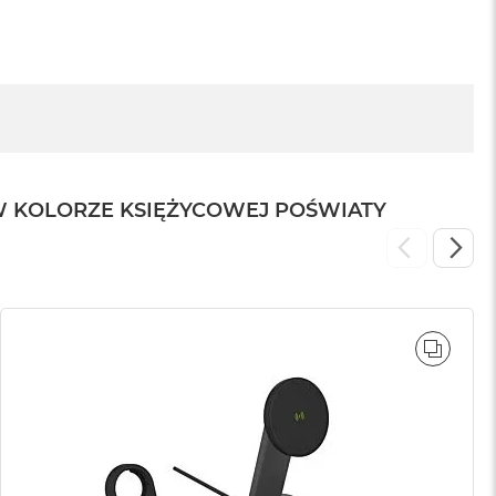
W KOLORZE KSIĘŻYCOWEJ POŚWIATY
WNAJ
PORÓ