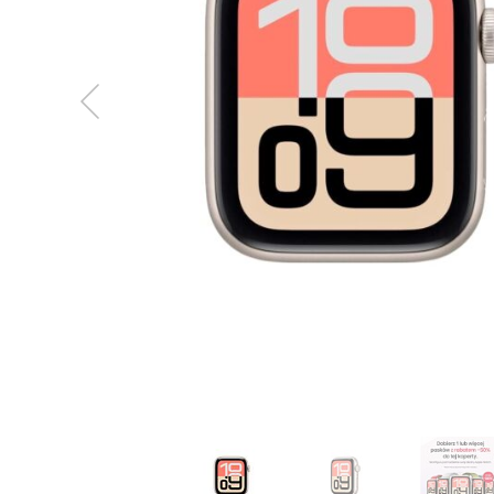
MacBook
Neo
Indygo
MacBook
Neo
Srebrny
Według
pojemności
dysku
MacBook
Neo
256GB
MacBook
Neo
512GB
MacBook
Air
MacBook