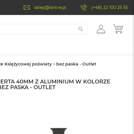
sklep@lantre.pl
(+48) 22 100 25 55
ZALOGUJ
MÓJ 
SIĘ
 Księżycowej poświaty – bez paska - Outlet
PERTA 40MM Z ALUMINIUM W KOLORZE
EZ PASKA - OUTLET