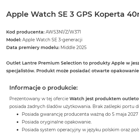
MacBook
Air
Apple Watch SE 3 GPS Koperta 40m
32GB
RAM
Kod producenta:
AWS3N1/Z/W371
Według
Model:
Apple Watch SE 3-generacji
pojemności
Data premiery modelu:
Middle 2025
dysku
MacBook
Outlet Lantre Premium Selection to produkty Apple w jesz
Air
specjalistów. Produkt może posiadać otwarte opakowani
256GB
MacBook
Informacje o produkcie:
Air
512GB
Prezentowany w tej ofercie
Watch jest produktem outle
MacBook
posiada żadnych śladów użytkowania. Brak zaślepki portu 
Air
Posiada gwarancję producenta ważną do 5 maja 2027 
1TB
Posiada oryginalne opakowanie.
MacBook
Posiada system operacyjny w języku polskim oraz pol
Air