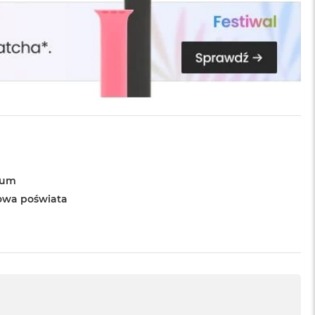
ium
owa poświata