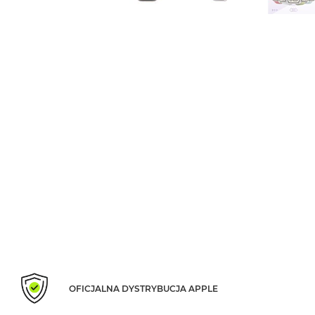
Air
M5
MacBook
Air
M4
MacBook
Air
M3
MacBook
Air
M2
MacBook
Air
13
MacBook
Air
OFICJALNA DYSTRYBUCJA APPLE
15