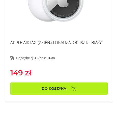
MacBook
Air
Złoty
Według
pamięci
RAM
APPLE AIRTAG (2-GEN.) LOKALIZATOR 1SZT. - BIAŁY
MacBook
Air
8GB
Najszybciej u Ciebie:
11.08
RAM
MacBook
149 zł
Air
16GB
RAM
DO KOSZYKA
MacBook
Air
24GB
RAM