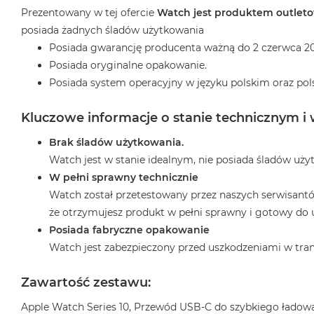
2TB
Prezentowany w tej ofercie
Watch jest produktem outle
MacBook
posiada żadnych śladów użytkowania
Air
Posiada gwarancję producenta ważną do 2 czerwca 20
4TB
Posiada oryginalne opakowanie.
Posiada system operacyjny w języku polskim oraz pol
MacBook
Pro
Kluczowe informacje o stanie technicznym i
MacBook
Pro
Brak śladów użytkowania.
14
Watch jest w stanie idealnym, nie posiada śladów uży
MacBook
W pełni sprawny technicznie
Pro
Watch został przetestowany przez naszych serwisantó
16
że otrzymujesz produkt w pełni sprawny i gotowy do 
Według
Posiada fabryczne opakowanie
koloru
Watch jest zabezpieczony przed uszkodzeniami w tran
MacBook
Pro
Zawartość zestawu:
Gwiezdna
Czerń
Apple Watch Series 10, Przewód USB‑C do szybkiego ładow