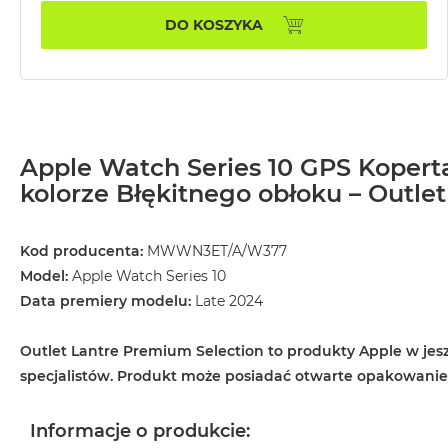
MacBook
DO KOSZYKA
Air
32GB
RAM
Według
pojemności
dysku
Apple Watch Series 10 GPS Koper
MacBook
kolorze Błękitnego obłoku – Outlet
Air
256GB
Kod producenta:
MWWN3ET/A/W377
MacBook
Model:
Apple Watch Series 10
Air
Data premiery modelu:
Late 2024
512GB
MacBook
Outlet Lantre Premium Selection to produkty Apple w jesz
Air
specjalistów. Produkt może posiadać otwarte opakowani
1TB
MacBook
Informacje o produkcie:
Air