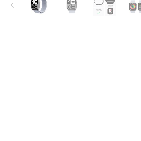
Air
M5
MacBook
Air
M4
MacBook
Air
M3
MacBook
Air
M2
MacBook
Air
13
MacBook
Air
15