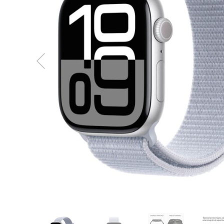
MacBook
Neo
Indygo
MacBook
Neo
Srebrny
Według
pojemności
dysku
MacBook
Neo
256GB
MacBook
Neo
512GB
MacBook
Air
MacBook