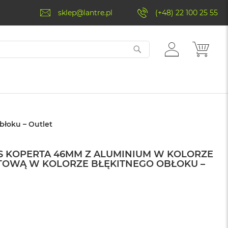
sklep@lantre.pl
(+48) 22 100 25 55
ZALOGUJ
MÓJ 
SIĘ
błoku – Outlet
PS KOPERTA 46MM Z ALUMINIUM W KOLORZE
TOWĄ W KOLORZE BŁĘKITNEGO OBŁOKU –