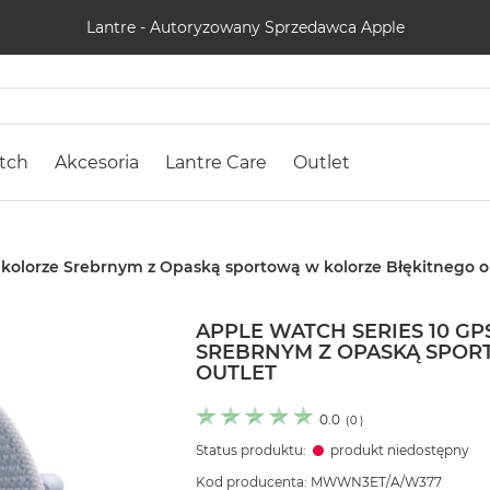
Lantre - Autoryzowany Sprzedawca Apple
tch
Akcesoria
Lantre Care
Outlet
olorze Srebrnym z Opaską sportową w kolorze Błękitnego o
APPLE WATCH SERIES 10 G
SREBRNYM Z OPASKĄ SPOR
OUTLET
0.0
(
0
)
Status produktu:
produkt niedostępny
Kod producenta: MWWN3ET/A/W377