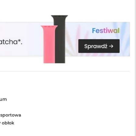
ium
 sportowa
y obłok