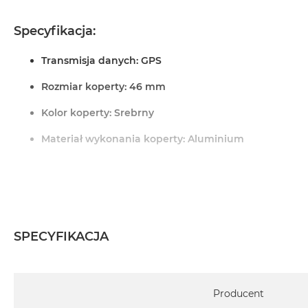
MacBook
Pro
Specyfikacja:
Gwiezdna
szarość
Transmisja danych: GPS
MacBook
Rozmiar koperty: 46 mm
Pro
Srebrny
Kolor koperty: Srebrny
Według
Materiał wykonania koperty: Aluminium
pamięci
RAM
Kolor paska: Błękitny obłok
MacBook
Materiał wykonania paska: Opaska sportowa
Pro
8GB
Pasek: Uniwersalny
RAM
SPECYFIKACJA
Rozdzielczość ekranu: 416 x 496
MacBook
Pro
System operacyjny watchOS 11 lub nowszy
16GB
Specyfikacja
Producent
RAM