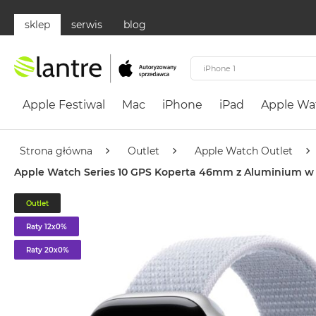
sklep
serwis
blog
Apple
Festiwal
Apple Festiwal
Mac
iPhone
iPad
Apple Wa
Mac
MacBook
Neo
Strona główna
Outlet
Apple Watch Outlet
Według
Apple Watch Series 10 GPS Koperta 46mm z Aluminium w k
koloru
MacBook
Outlet
Neo
Raty 12x0%
Cytrusowożółty
Raty 20x0%
MacBook
Neo
Subtelny
Róż