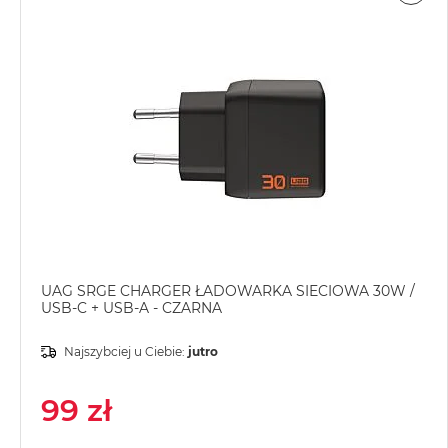
MacBook
Air
Złoty
Według
pamięci
RAM
MacBook
Air
8GB
RAM
MacBook
UAG SRGE CHARGER ŁADOWARKA SIECIOWA 30W /
Air
USB-C + USB-A - CZARNA
16GB
RAM
Najszybciej u Ciebie:
jutro
MacBook
Air
99 zł
24GB
RAM