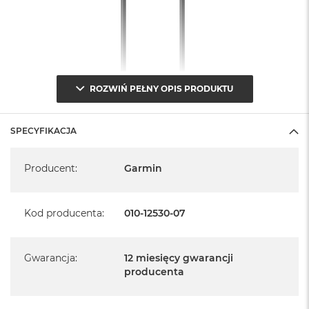
n
o
ś
c
i
d
y
ROZWIŃ PEŁNY OPIS PRODUKTU
s
k
u
SPECYFIKACJA
M
Specyfikacja
a
c
Producent
:
Garmin
B
o
o
Kod producenta
:
010-12530-07
k
N
e
o
Gwarancja
:
12 miesięcy gwarancji
2
producenta
5
6
G