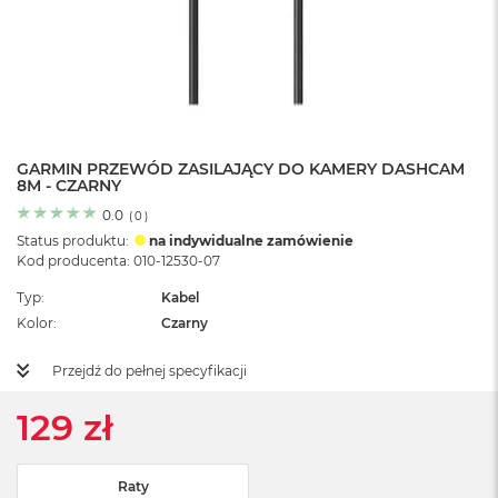
o
l
o
r
u
M
a
GARMIN PRZEWÓD ZASILAJĄCY DO KAMERY DASHCAM
c
8M - CZARNY
B
o
0.0
(
0
)
o
Status produktu:
na indywidualne zamówienie
k
Kod producenta: 010-12530-07
N
e
Typ
Kabel
o
Kolor
Czarny
C
y
t
Przejdź do pełnej specyfikacji
r
u
129 zł
s
o
w
Raty
o