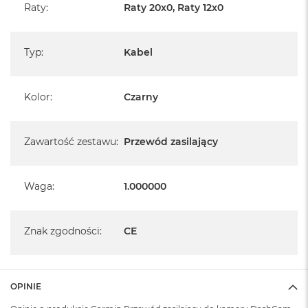
B
Raty
:
Raty 20x0, Raty 12x0
M
a
Typ
:
Kabel
c
B
o
o
Kolor
:
Czarny
k
N
e
Zawartość zestawu
:
Przewód zasilający
o
5
1
2
Waga
:
1.000000
G
B
Znak zgodności
:
CE
M
a
c
B
o
OPINIE
o
k