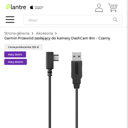
ZALOGUJ
MÓJ 
Apple
SIĘ
Festiwal
Mac
Strona główna
Akcesoria
M
Garmin Przewód zasilający do kamery DashCam 8m - Czarny
a
c
Cena producenta: 129 zł
B
Raty 12x0%
o
o
Raty 20x0%
k
N
e
o
W
e
d
ł
u
g
k