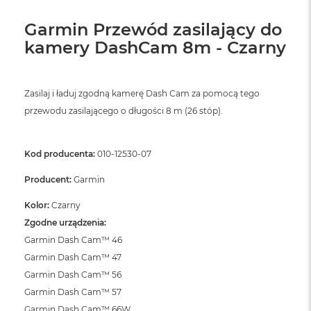
ó
ż
Garmin Przewód zasilający do
kamery DashCam 8m - Czarny
M
a
c
B
Zasilaj i ładuj zgodną kamerę Dash Cam za pomocą tego
o
o
przewodu zasilającego o długości 8 m (26 stóp).
k
N
e
Kod producenta:
010-12530-07
o
I
Producent:
Garmin
n
d
Kolor:
Czarny
y
Zgodne urządzenia:
g
o
Garmin Dash Cam™ 46
Garmin Dash Cam™ 47
M
a
Garmin Dash Cam™ 56
c
Garmin Dash Cam™ 57
B
Garmin Dash Cam™ 66W