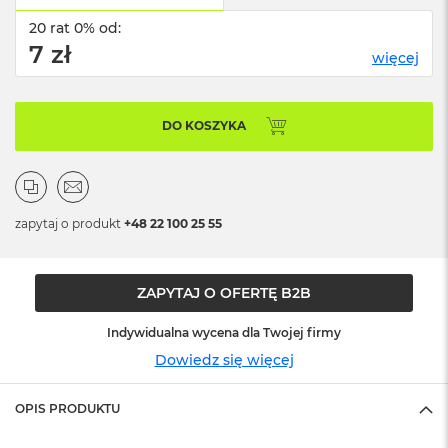
ż
20 rat 0% od:
ó
ł
7 zł
więcej
t
y
M
DO KOSZYKA
a
c
B
o
o
zapytaj o produkt
+48 22 100 25 55
k
N
e
o
ZAPYTAJ O OFERTĘ B2B
S
u
Indywidualna wycena dla Twojej firmy
b
t
Dowiedz się więcej
e
l
n
OPIS PRODUKTU
y
R