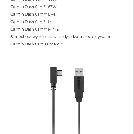
o
o
Garmin Dash Cam™ 67W
k
Garmin Dash Cam™ Live
N
Garmin Dash Cam™ Mini
e
o
Garmin Dash Cam™ Mini 2
S
Samochodowy rejestrator jazdy z dwoma obiektywami
r
e
Garmin Dash Cam Tandem™
b
r
n
y
W
e
d
ł
u
g
p
o
j
e
m