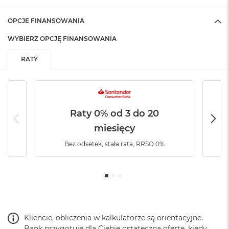
A
i
r
OPCJE FINANSOWANIA
M
4
WYBIERZ OPCJĘ FINANSOWANIA
M
RATY
a
c
B
o
o
Raty 0% od 3 do 20
k
A
miesięcy
i
r
Bez odsetek, stała rata, RRSO 0%
M
3
M
a
c
B
o
Kliencie, obliczenia w kalkulatorze są orientacyjne.
o
Bank przygotuje dla Ciebie ostateczną ofertę, kiedy