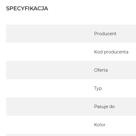
MacBook
SPECYFIKACJA
Air
Złoty
Specyfikacja
Według
Producent
pamięci
RAM
Kod producenta
MacBook
Air
8GB
Oferta
RAM
MacBook
Typ
Air
16GB
RAM
Pasuje do
MacBook
Air
Kolor
24GB
RAM