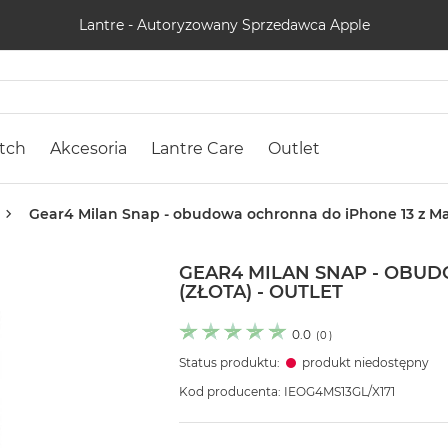
Lantre - Autoryzowany Sprzedawca Apple
tch
Akcesoria
Lantre Care
Outlet
Gear4 Milan Snap - obudowa ochronna do iPhone 13 z Mag
GEAR4 MILAN SNAP - OBU
(ZŁOTA) - OUTLET
0.0
(
0
)
Status produktu:
produkt niedostępny
Kod producenta: IEOG4MS13GL/X171