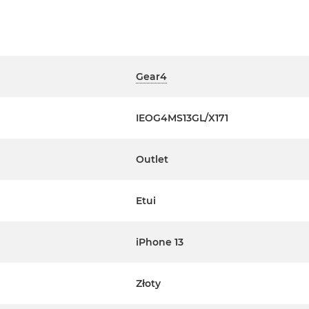
Gear4
IEOG4MS13GL/X171
Outlet
Etui
iPhone 13
Złoty