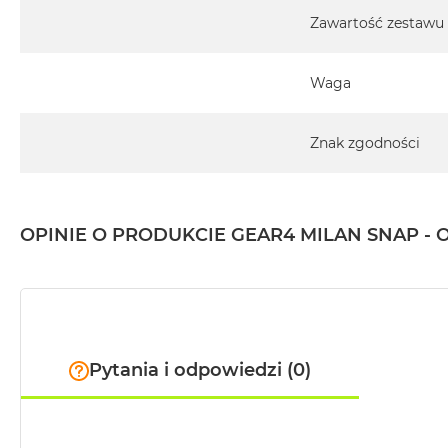
MacBook
Zawartość zestawu
Air
32GB
Waga
RAM
Według
pojemności
Znak zgodności
dysku
MacBook
Air
256GB
OPINIE O PRODUKCIE GEAR4 MILAN SNAP -
MacBook
Air
512GB
MacBook
Air
Pytania i odpowiedzi (0)
1TB
MacBook
Air