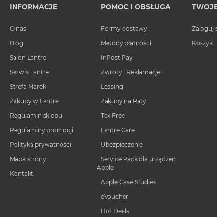
INFORMACJE
POMOC I OBSŁUGA
TWOJE
MacBook
Pro
O nas
Formy dostawy
Zaloguj 
Gwiezdna
szarość
Blog
Metody płatności
Koszyk
MacBook
Salon Lantre
InPost Pay
Pro
Serwis Lantre
Zwroty i Reklamacje
Srebrny
Strefa Marek
Leasing
Według
Zakupy w Lantre
Zakupy na Raty
pamięci
RAM
Regulamin sklepu
Tax Free
MacBook
Regulaminy promocji
Lantre Care
Pro
Polityka prywatności
Ubezpieczenie
8GB
RAM
Mapa strony
Service Pack dla urządzeń
Apple
Kontakt
MacBook
Apple Case Studies
Pro
16GB
eVoucher
RAM
Hot Deals