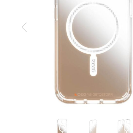
MacBook
Neo
Indygo
MacBook
Neo
Srebrny
Według
pojemności
dysku
MacBook
Neo
256GB
MacBook
Neo
512GB
MacBook
Air
MacBook