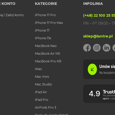
 KONTO
KATEGORIE
INFOLINIA
się / Załóż konto
iPhone 17 Pro
(+48) 22 100 25 5
iPhone 17 Pro Max
PN – PT 09:00 – 1
iPhone 17
sklep@lantre.pl
iPhone 17e
MacBook Neo
MacBook Air M5
MacBook Pro M5
iMac
Mac mini
Mac Studio
4.9
iPad Air
Na podstaw
opinii
z ca
iPad Pro
AirPods Pro 3