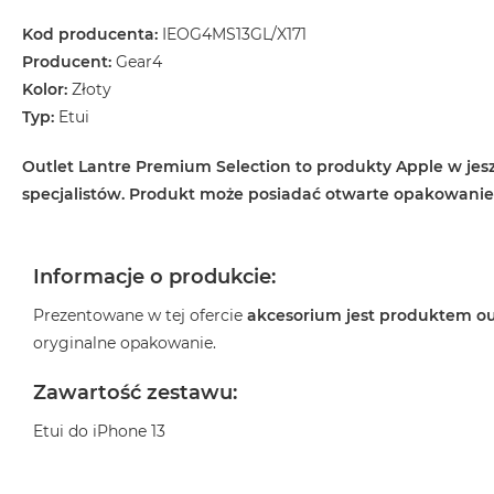
Według
koloru
Kod producenta:
IEOG4MS13GL/X171
MacBook
Producent:
Gear4
Air
Kolor:
Złoty
Błękitny
Typ:
Etui
MacBook
Air
Outlet Lantre Premium Selection to produkty Apple w jesz
Gwiezdna
specjalistów. Produkt może posiadać otwarte opakowani
szarość
MacBook
Air
Informacje o produkcie:
Księżycowa
Prezentowane w tej ofercie
akcesorium jest produktem o
Poświata
oryginalne opakowanie.
MacBook
Air
Zawartość zestawu:
Północ
Etui do iPhone 13
MacBook
Air
Srebrny