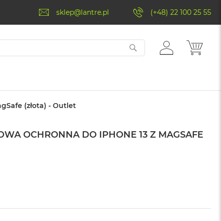
sklep@lantre.pl
(+48) 22 100 25 55
ZALOGUJ
MÓJ 
SIĘ
Safe (złota) - Outlet
DOWA OCHRONNA DO IPHONE 13 Z MAGSAFE