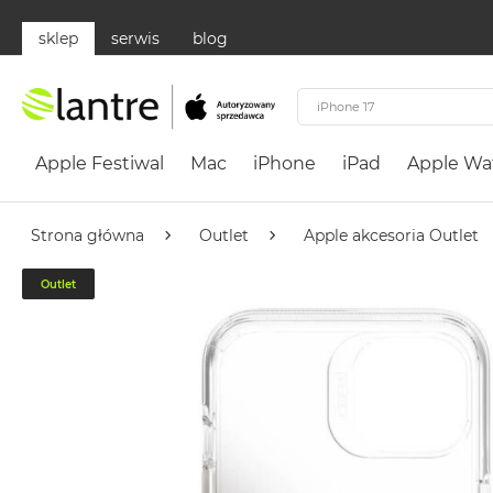
sklep
serwis
blog
Apple
Festiwal
Apple Festiwal
Mac
iPhone
iPad
Apple Wa
Mac
MacBook
Neo
Strona główna
Outlet
Apple akcesoria Outlet
Według
Outlet
koloru
MacBook
Neo
Cytrusowożółty
MacBook
Neo
Subtelny
Róż