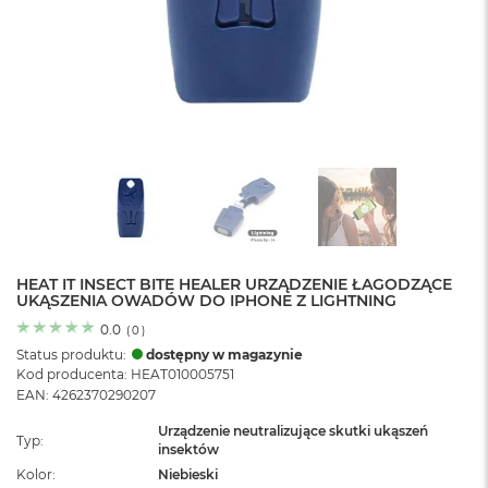
o
l
o
r
u
M
a
c
B
o
o
k
N
e
HEAT IT INSECT BITE HEALER URZĄDZENIE ŁAGODZĄCE
UKĄSZENIA OWADÓW DO IPHONE Z LIGHTNING
o
C
0.0
(
0
)
y
Status produktu:
dostępny w magazynie
t
Kod producenta: HEAT010005751
r
EAN: 4262370290207
u
s
Urządzenie neutralizujące skutki ukąszeń
o
Typ
insektów
w
Kolor
Niebieski
o