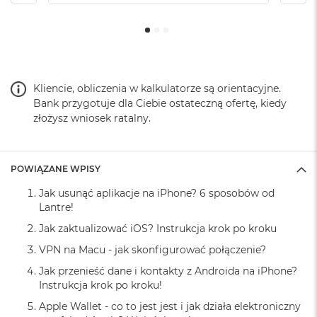
o
k
A
i
r
1
5
Kliencie, obliczenia w kalkulatorze są orientacyjne.
Bank przygotuje dla Ciebie ostateczną ofertę, kiedy
W
złożysz wniosek ratalny.
e
d
ł
u
POWIĄZANE WPISY
g
k
Jak usunąć aplikacje na iPhone? 6 sposobów od
o
Lantre!
l
Jak zaktualizować iOS? Instrukcja krok po kroku
o
r
VPN na Macu - jak skonfigurować połączenie?
u
Jak przenieść dane i kontakty z Androida na iPhone?
M
Instrukcja krok po kroku!
a
Apple Wallet - co to jest jest i jak działa elektroniczny
c