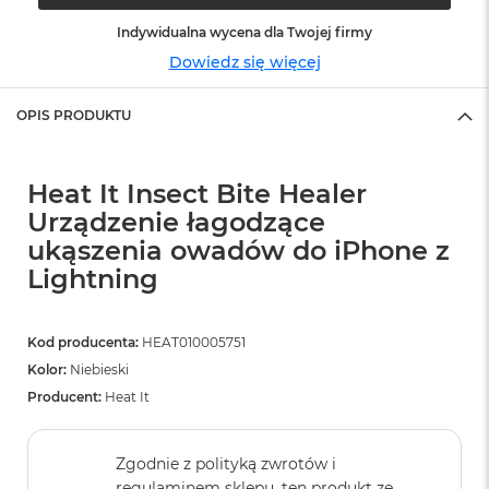
ó
Indywidualna wycena dla Twojej firmy
ż
Dowiedz się więcej
M
a
c
OPIS PRODUKTU
B
o
o
Heat It Insect Bite Healer
k
N
Urządzenie łagodzące
e
ukąszenia owadów do iPhone z
o
Lightning
I
n
d
y
Kod producenta:
HEAT010005751
g
Kolor:
Niebieski
o
Producent:
Heat It
M
a
c
Zgodnie z polityką zwrotów i
B
regulaminem sklepu, ten produkt ze