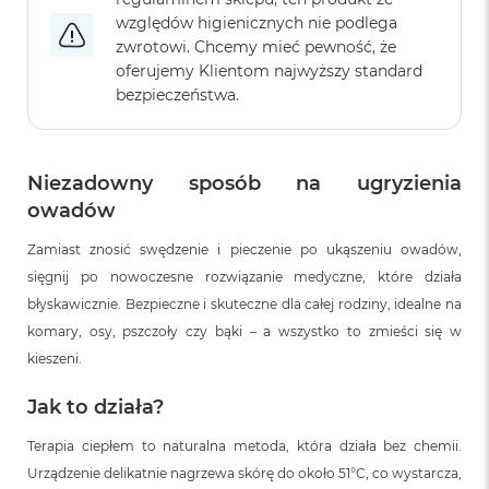
o
o
względów higienicznych nie podlega
k
zwrotowi. Chcemy mieć pewność, że
N
oferujemy Klientom najwyższy standard
e
bezpieczeństwa.
o
S
r
e
b
Niezadowny sposób na ugryzienia
r
owadów
n
y
Zamiast znosić swędzenie i pieczenie po ukąszeniu owadów,
sięgnij po nowoczesne rozwiązanie medyczne, które działa
W
e
błyskawicznie. Bezpieczne i skuteczne dla całej rodziny, idealne na
d
komary, osy, pszczoły czy bąki – a wszystko to zmieści się w
ł
u
kieszeni.
g
p
Jak to działa?
o
j
Terapia ciepłem to naturalna metoda, która działa bez chemii.
e
Urządzenie delikatnie nagrzewa skórę do około 51°C, co wystarcza,
m