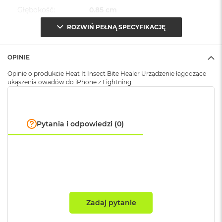
A
Głębokość
:
0.85 cm
i
r
ROZWIŃ PEŁNĄ SPECYFIKACJĘ
M
4
Waga
:
1.000000
M
OPINIE
a
Opinie o produkcie Heat It Insect Bite Healer Urządzenie łagodzące
Znak zgodności
:
CE
c
ukąszenia owadów do iPhone z Lightning
B
o
o
k
A
Pytania i odpowiedzi (0)
i
r
M
3
M
a
c
B
Zadaj pytanie
o
o