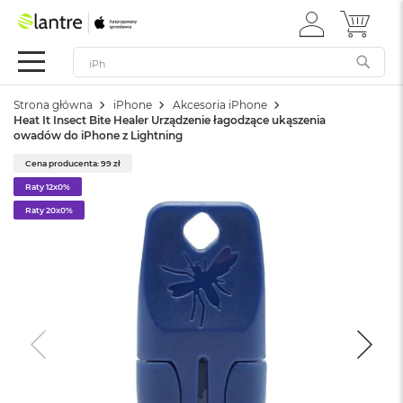
ZALOGUJ
MÓJ 
Apple
SIĘ
Festiwal
Mac
Strona główna
iPhone
Akcesoria iPhone
M
Heat It Insect Bite Healer Urządzenie łagodzące ukąszenia
a
owadów do iPhone z Lightning
c
B
Cena producenta: 99 zł
o
Raty 12x0%
o
k
Raty 20x0%
N
e
o
W
e
d
ł
u
g
k