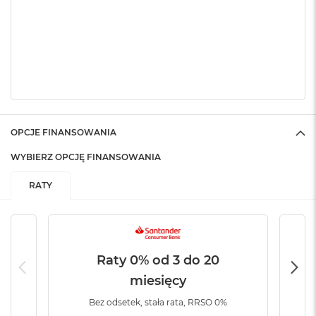
k
A
i
r
M
2
M
a
c
OPCJE FINANSOWANIA
B
o
WYBIERZ OPCJĘ FINANSOWANIA
o
k
A
RATY
i
r
1
3
Raty 0% od 3 do 20
M
a
miesięcy
c
B
Bez odsetek, stała rata, RRSO 0%
o