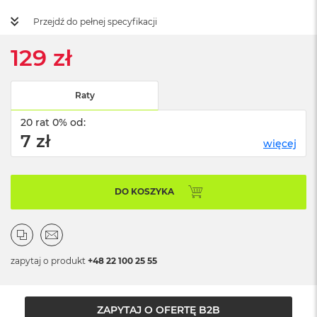
ż
ó
Przejdź do pełnej specyfikacji
ł
t
129 zł
y
M
Raty
a
c
20 rat 0% od:
B
o
7 zł
więcej
o
k
N
e
DO KOSZYKA
o
S
u
b
t
zapytaj o produkt
+48 22 100 25 55
e
l
n
y
ZAPYTAJ O OFERTĘ B2B
R