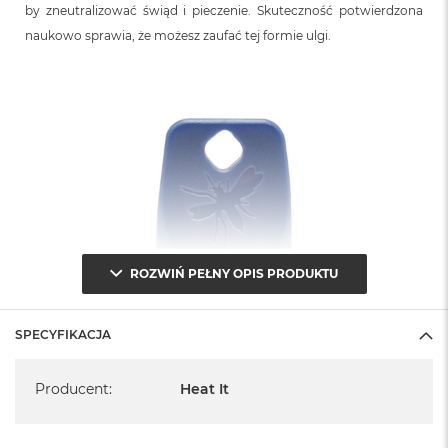
n
by zneutralizować świąd i pieczenie. Skuteczność potwierdzona
o
naukowo sprawia, że możesz zaufać tej formie ulgi.
ś
c
i
d
y
s
k
u
M
a
c
B
ROZWIŃ PEŁNY OPIS PRODUKTU
o
o
k
N
SPECYFIKACJA
e
Specyfikacja
o
2
Producent
:
Heat It
5
6
G