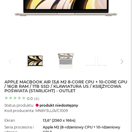
o
l
o
r
u
M
a
c
B
o
o
k
N
e
APPLE MACBOOK AIR 13,6 M2 8-CORE CPU + 10-CORE GPU
o
/ 16GB RAM / 1TB SSD / KLAWIATURA US / KSIĘŻYCOWA
C
POŚWIATA (STARLIGHT) - OUTLET
y
t
0.0
(
0
)
r
Status produktu:
produkt niedostępny
u
Kod producenta: MN6Y3LL/A/C1009
s
o
Ekran
13,6" (2560 x 1664)
w
Seria procesora i
Apple M2 (8-rdzeniowy CPU + 10‑rdzeniowy
o