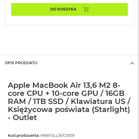
n
o
DO KOSZYKA
ś
c
i
d
y
s
k
u
OPIS PRODUKTU
M
a
c
B
Apple MacBook Air 13,6 M2 8-
o
core CPU + 10-core GPU / 16GB
o
k
RAM / 1TB SSD / Klawiatura US /
N
Księżycowa poświata (Starlight)
e
o
- Outlet
2
5
6
Kod producenta:
MN6Y3LL/A/C1009
G