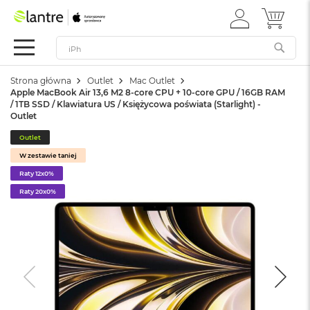
ZALOGUJ
MÓJ 
Apple
SIĘ
Festiwal
Mac
Strona główna
Outlet
Mac Outlet
M
Apple MacBook Air 13,6 M2 8-core CPU + 10-core GPU / 16GB RAM
a
/ 1TB SSD / Klawiatura US / Księżycowa poświata (Starlight) -
c
Outlet
B
o
Outlet
o
W zestawie taniej
k
Raty 12x0%
N
e
Raty 20x0%
o
W
e
d
ł
u
g
k