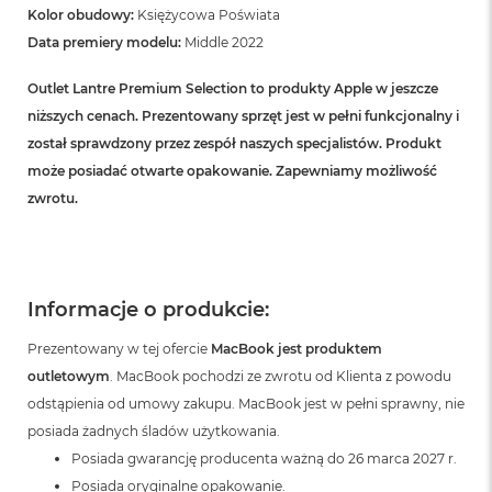
B
Kolor obudowy:
Księżycowa Poświata
Data premiery modelu:
Middle 2022
M
a
Outlet Lantre Premium Selection to produkty Apple w jeszcze
c
B
niższych cenach. Prezentowany sprzęt jest w pełni funkcjonalny i
o
został sprawdzony przez zespół naszych specjalistów. Produkt
o
k
może posiadać otwarte opakowanie. Zapewniamy możliwość
N
zwrotu.
e
o
5
1
2
Informacje o produkcie:
G
B
Prezentowany w tej ofercie
MacBook jest produktem
M
outletowym
. MacBook pochodzi ze zwrotu od Klienta z powodu
a
odstąpienia od umowy zakupu. MacBook jest w pełni sprawny, nie
c
B
posiada żadnych śladów użytkowania.
o
Posiada gwarancję producenta ważną do 26 marca 2027 r.
o
Posiada oryginalne opakowanie.
k