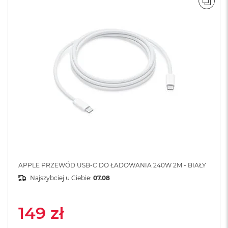
o
POR
o
k
N
e
o
S
r
e
b
r
n
y
W
e
d
ł
APPLE PRZEWÓD USB-C DO ŁADOWANIA 240W 2M - BIAŁY
u
g
Najszybciej u Ciebie:
07.08
p
o
j
149 zł
e
m