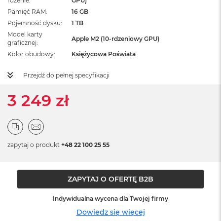
rdzenie
GPU)
ż
Pamięć RAM
16 GB
ó
ł
Pojemność dysku
1 TB
t
Model karty
Apple M2 (10-rdzeniowy GPU)
y
graficznej
Kolor obudowy
Księżycowa Poświata
M
a
Przejdź do pełnej specyfikacji
c
B
o
3 249 zł
o
k
N
e
o
zapytaj o produkt
+48 22 100 25 55
S
u
b
t
ZAPYTAJ O OFERTĘ B2B
e
l
Indywidualna wycena dla Twojej firmy
n
y
Dowiedz się więcej
R