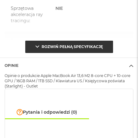
o
Sprzętowa
NIE
k
akceleracja ray
A
tracingu
:
i
r
1
5
Seria procesora i
Apple M2 (8-rdzeniowy CPU +
rdzenie
:
10‑rdzeniowy GPU)
ROZWIŃ PEŁNĄ SPECYFIKACJĘ
W
e
d
OPINIE
ł
Model procesora
:
Apple M2 (8 rdzeniowy
u
procesor CPU + 10 rdzeniowy
Opinie o produkcie Apple MacBook Air 13,6 M2 8-core CPU + 10-core
g
procesor GPU + 16 rdzeniowy
GPU / 16GB RAM / 1TB SSD / Klawiatura US / Księżycowa poświata
k
procesor Neural Engine)
(Starlight) - Outlet
o
l
o
Silnik
Sprzętowa akceleracja obsługi
r
u
multimedialny
:
H.264,
HEVC
, ProRes i ProRes
Pytania i odpowiedzi (0)
RAW, Silnik dekodowania
M
wideo, Silnik kodowania wideo,
a
Silnik kodujący i dekodujący
c
format ProRes