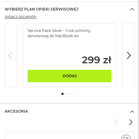
ó
WYBIERZ PLAN OPIEKI SERWISOWEJ
ż
zobacz szczegóły
M
a
Service Pack Silver - 1 rok ochrony
Servi
c
serwisowej do MacBook Air
serw
B
o
o
k
299 zł
N
e
o
DODAJ
I
n
d
y
g
o
AKCESORIA
M
a
c
B