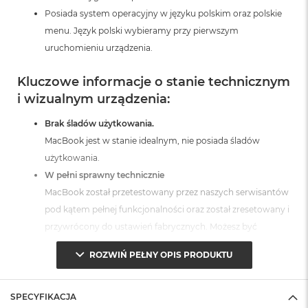
A
Posiada system operacyjny w języku polskim oraz polskie
i
menu. Język polski wybieramy przy pierwszym
r
uruchomieniu urządzenia.
M
a
Kluczowe informacje o stanie technicznym
c
i wizualnym urządzenia:
B
o
o
Brak śladów użytkowania.
k
MacBook jest w stanie idealnym, nie posiada śladów
A
użytkowania.
i
r
W pełni sprawny technicznie
M
MacBook został przetestowany przez naszych serwisantów
5
pod kątem pełnej funkcjonalności oraz został zresetowany i
M
przywrócony do ustawień fabrycznych. Możesz być
a
pewien, że otrzymujesz produkt w pełni sprawny i gotowy
c
ROZWIŃ PEŁNY OPIS PRODUKTU
B
do użytkowania.
o
Posiada fabryczne opakowanie
o
MacBook jest zabezpieczony przed uszkodzeniami w
SPECYFIKACJA
k