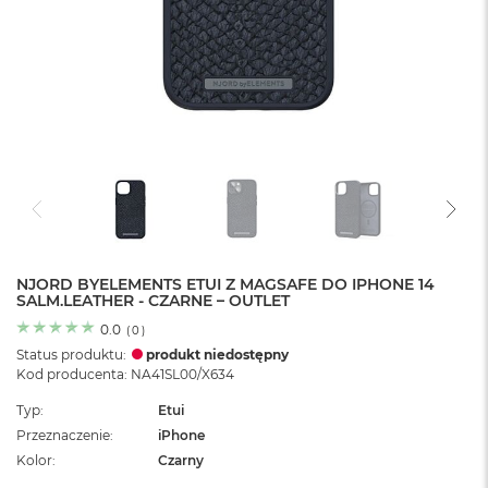
o
l
o
r
u
M
a
c
B
o
o
k
N
e
NJORD BYELEMENTS ETUI Z MAGSAFE DO IPHONE 14
SALM.LEATHER - CZARNE – OUTLET
o
C
0.0
(
0
)
y
Status produktu:
produkt niedostępny
t
Kod producenta: NA41SL00/X634
r
u
Typ
Etui
s
Przeznaczenie
iPhone
o
w
Kolor
Czarny
o