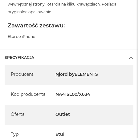
o
wewnętrznej strony i otarcia na kilku krawędziach. Posiada
o
k
oryginalne opakowanie.
N
e
Zawartość zestawu:
o
S
Etui do iPhone
r
e
b
r
SPECYFIKACJA
n
y
Specyfikacja
Producent
:
Njord byELEMENTS
W
e
d
Kod producenta
:
NA41SL00/X634
ł
u
g
p
Oferta
:
Outlet
o
j
e
Typ
:
m
Etui