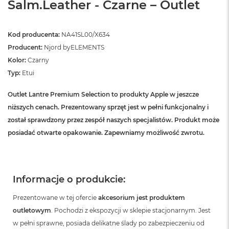
Salm.Leather - Czarne – Outlet
ó
ż
Kod producenta:
NA41SL00/X634
M
a
Producent:
Njord byELEMENTS
c
Kolor:
Czarny
B
o
Typ:
Etui
o
k
Outlet Lantre Premium Selection to produkty Apple w jeszcze
N
niższych cenach. Prezentowany sprzęt jest w pełni funkcjonalny i
e
o
został sprawdzony przez zespół naszych specjalistów. Produkt może
I
posiadać otwarte opakowanie. Zapewniamy możliwość zwrotu.
n
d
y
g
o
Informacje o produkcie:
M
Prezentowane w tej ofercie
akcesorium jest produktem
a
outletowym
. Pochodzi z ekspozycji w sklepie stacjonarnym. Jest
c
B
w pełni sprawne, posiada delikatne ślady po zabezpieczeniu od