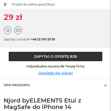
ż
Przejdź do pełnej specyfikacji
ó
ł
29 zł
t
y
M
a
c
zapytaj o produkt
+48 22 100 25 55
B
o
o
k
ZAPYTAJ O OFERTĘ B2B
N
e
Indywidualna wycena dla Twojej firmy
o
Dowiedz się więcej
S
u
b
OPIS PRODUKTU
t
e
l
Njord byELEMENTS Etui z
n
MagSafe do iPhone 14
y
R