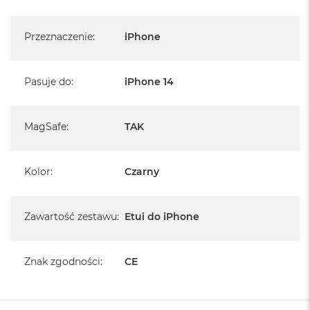
n
o
ś
Przeznaczenie
:
iPhone
c
i
d
y
Pasuje do
:
iPhone 14
s
k
u
MagSafe
:
TAK
M
a
c
Kolor
:
Czarny
B
o
o
Zawartość zestawu
:
Etui do iPhone
k
N
e
o
Znak zgodności
:
CE
2
5
6
G