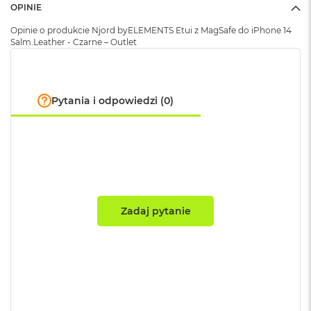
B
OPINIE
Opinie o produkcie Njord byELEMENTS Etui z MagSafe do iPhone 14
M
Salm.Leather - Czarne – Outlet
a
c
B
o
o
Pytania i odpowiedzi (0)
k
N
e
o
5
1
2
G
B
Zadaj pytanie
M
a
c
B
o
o
k