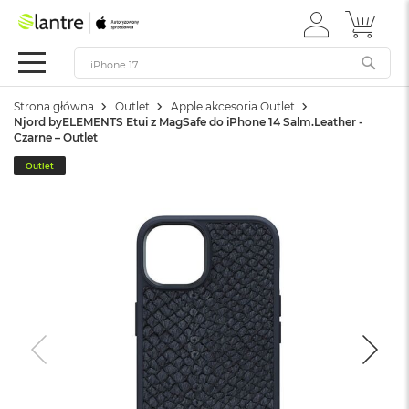
ZALOGUJ
MÓJ 
Apple
SIĘ
Festiwal
Mac
Strona główna
Outlet
Apple akcesoria Outlet
M
Njord byELEMENTS Etui z MagSafe do iPhone 14 Salm.Leather -
a
Czarne – Outlet
c
B
Outlet
o
o
k
N
e
o
W
e
d
ł
u
g
k