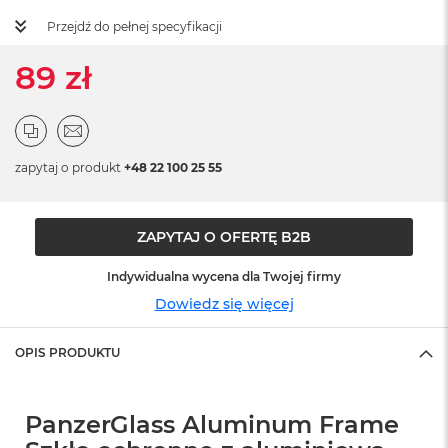
ż
Przejdź do pełnej specyfikacji
ó
ł
t
89 zł
y
M
a
c
zapytaj o produkt
+48 22 100 25 55
B
o
o
k
ZAPYTAJ O OFERTĘ B2B
N
e
Indywidualna wycena dla Twojej firmy
o
S
Dowiedz się więcej
u
b
OPIS PRODUKTU
t
e
l
n
PanzerGlass Aluminum Frame
y
R