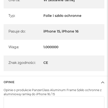
Oferta
:
W zestawie taniej
rynku.
B
Prosta i bezproblemowa instalacja z aplikatorem sprawi, że nasze
M
hartowane szkło ochronne będzie doskonale dopasowane do
Typ
:
Folie i szkło ochronne
a
ekranu Twojego smartfona. Dzięki najwyższej jakości warstwie
c
B
klejowej, montaż odbywa się bezbłędnie, eliminując niepożądane
o
Pasuje do
:
iPhone 15, iPhone 16
bąbelki i nierówności. Co więcej, nasze szkło można wielokrotnie
o
montować, dzięki czemu istnieje możliwość dokonania poprawek
k
N
bez utraty jakości warstwy klejowej.
e
Waga
:
1.000000
o
5
1
Znak zgodności
:
CE
2
G
B
M
OPINIE
a
c
Opinie o produkcie PanzerGlass Aluminum Frame Szkło ochronne z
aluminiową ramką do iPhone 16 / 15
B
o
o
k