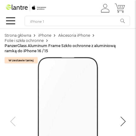
ZALOGUJ
MÓJ 
Apple
SIĘ
Festiwal
Mac
Strona główna
iPhone
Akcesoria iPhone
M
Folie i szkła ochronne
a
PanzerGlass Aluminum Frame Szkło ochronne z aluminiową
c
ramką do iPhone 16 / 15
B
o
W zestawie taniej
o
k
N
e
o
W
e
d
ł
u
g
k