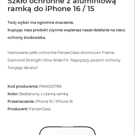
Szkło ochronne z aluminiową
ó
ramką do iPhone 16 / 15
ż
M
Twój wybór ma ogromne znaczenie.
a
Kupując nasz produkt czynnie wspierasz nasze działanie na rzecz
c
B
ochrony środowiska.
o
o
Hartowane szkło ochronne PanzerGlass Aluminium Frame,
k
N
Diamond Strength Ultra-Wide Fit- Najwyższy poziom ochrony
e
Twojego ekranu!
o
I
n
d
Kod producenta:
PAN000788
y
Kolor:
Bezbarwny z czarną ramką
g
Przeznaczenie:
iPhone 15 / iPhone 16
o
Producent:
PanzerGlass
M
a
c
B