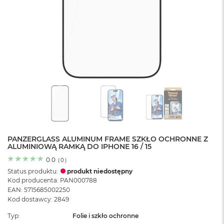
o
l
o
r
u
M
a
c
B
o
o
k
N
e
PANZERGLASS ALUMINUM FRAME SZKŁO OCHRONNE Z
o
ALUMINIOWĄ RAMKĄ DO IPHONE 16 / 15
C
y
0.0
(
0
)
t
Status produktu:
produkt niedostępny
r
Kod producenta: PAN000788
u
EAN: 5715685002250
s
Kod dostawcy: 2849
o
w
Typ
Folie i szkło ochronne
o