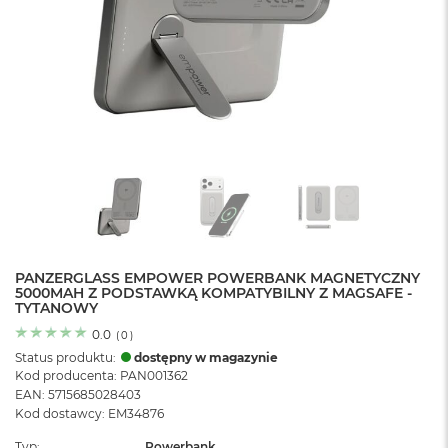
o
l
o
r
u
M
a
c
B
o
o
k
N
e
PANZERGLASS EMPOWER POWERBANK MAGNETYCZNY
o
5000MAH Z PODSTAWKĄ KOMPATYBILNY Z MAGSAFE -
C
TYTANOWY
y
t
0.0
(
0
)
r
Status produktu:
dostępny w magazynie
u
Kod producenta: PAN001362
s
EAN: 5715685028403
o
Kod dostawcy: EM34876
w
o
Typ
Powerbank