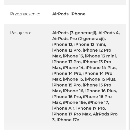
A
energii na baterii Twoich urządzeń. Power Bank ładuje się po
i
dotknięciu, umożliwiając podłączenie urządzenia i automatyczne
Przeznaczenie
:
AirPods, iPhone
r
rozpoczęcie ładowania bezprzewodowego. A co najlepsze? Jest
M
wykonany z aluminium pochodzącego z recyklingu i ma
a
Pasuje do
:
AirPods (3-generacji), AirPods 4,
opakowanie wolne od plastiku.
c
AirPods Pro (2-generacji),
Wydajne ładowanie oznacza, że ​​spędzasz mniej czasu na czekaniu
B
iPhone 12, iPhone 12 mini,
o
i więcej czasu na korzystaniu ze swoich urządzeń.
iPhone 12 Pro, iPhone 12 Pro
o
Max, iPhone 13, iPhone 13 mini,
k
iPhone 13 Pro, iPhone 13 Pro
A
Max, iPhone 14, iPhone 14 Plus,
i
r
iPhone 14 Pro, iPhone 14 Pro
M
Max, iPhone 15, iPhone 15 Plus,
5
iPhone 15 Pro, iPhone 15 Pro
Max, iPhone 16, iPhone 16 Plus,
M
iPhone 16 Pro, iPhone 16 Pro
a
Max, iPhone 16e, iPhone 17,
c
iPhone Air, iPhone 17 Pro,
B
iPhone 17 Pro Max, AirPods Pro
o
3, iPhone 17e
o
k