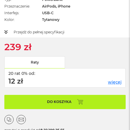
ż
Przeznaczenie
AirPods, iPhone
ó
Interfejs
ł
USB-C
t
Kolor
Tytanowy
y
Przejdź do pełnej specyfikacji
M
a
239 zł
c
B
o
o
Raty
k
N
20 rat 0% od:
e
12 zł
o
więcej
S
u
b
DO KOSZYKA
t
e
l
n
y
R