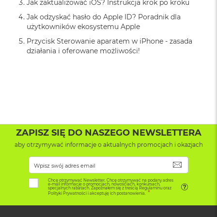
B
Jak zaktualizować iOS? Instrukcja krok po kroku
o
Jak odzyskać hasło do Apple ID? Poradnik dla
o
użytkowników ekosystemu Apple
k
A
Przycisk Sterowanie aparatem w iPhone - zasada
i
działania i oferowane możliwości!
r
B
ł
ę
k
i
t
n
y
ZAPISZ SIĘ DO NASZEGO NEWSLETTERA
M
aby otrzymywać informacje o aktualnych promocjach i okazjach
a
c
SUBSKRYB
B
o
Chcę otrzymywać Newsletter. Chcę otrzymywać na podany adres
o
e-mail informacje o promocjach, nowościach, konkursach,
specjalnych rabatach. Zapoznałem się z treścią Regulaminu oraz
k
Polityki Prywatności i akceptuję ich postanowienia.
A
i