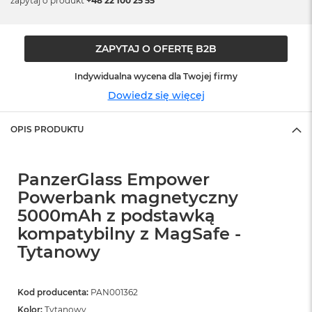
zapytaj o produkt
+48 22 100 25 55
ó
ż
ZAPYTAJ O OFERTĘ B2B
M
a
c
Indywidualna wycena dla Twojej firmy
B
Dowiedz się więcej
o
o
k
OPIS PRODUKTU
N
e
o
I
PanzerGlass Empower
n
Powerbank magnetyczny
d
5000mAh z podstawką
y
g
kompatybilny z MagSafe -
o
Tytanowy
M
a
c
Kod producenta:
PAN001362
B
Kolor:
Tytanowy