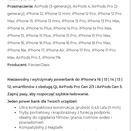
o
o
Przeznaczenie:
AirPods (3-generacji), AirPods 4, AirPods Pro (2-
k
generacji), iPhone 12, iPhone 12 mini, iPhone 12 Pro, iPhone 12 Pro
N
Max, iPhone 13, iPhone 13 mini, iPhone 13 Pro, iPhone 13 Pro Max,
e
o
iPhone 14, iPhone 14 Plus, iPhone 14 Pro, iPhone 14 Pro Max,
S
iPhone 15, iPhone 15 Plus, iPhone 15 Pro, iPhone 15 Pro Max,
r
e
iPhone 16, iPhone 16 Plus, iPhone 16 Pro, iPhone 16 Pro Max,
b
iPhone 16e, iPhone 17, iPhone Air, iPhone 17 Pro, iPhone 17 Pro
r
Max, AirPods Pro 3, iPhone 17e
n
y
Producent:
PanzerGlass
W
Niezawodny i wytrzymały powerbank do iPhone'a 16 | 15 | 14 | 13 |
e
d
12, smartfonów z obsługą Qi, AirPods Pro Gen 2/3 i AirPods Gen 3.
ł
Zapnij pasy, aby rozpocząć szybkie ładowanie.
u
g
Jeden power bank dla Twoich urządzeń
p
Ultra kompaktowa konstrukcja, grubość 0,43 cala (11 mm)
o
Tryby portretowy i krajobrazowy z funkcją podpórki:
j
idealny do oglądania filmów, grania, rozmów wideo i
e
powiadomień
m
Kompatybilny z MagSafe