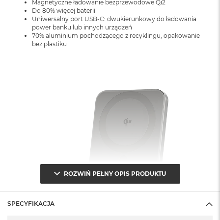
Magnetyczne ładowanie bezprzewodowe Qi2
n
Do 80% więcej baterii
o
Uniwersalny port USB-C: dwukierunkowy do ładowania
ś
power banku lub innych urządzeń
c
70% aluminium pochodzącego z recyklingu, opakowanie
i
bez plastiku
d
y
s
k
u
M
a
c
B
o
o
k
N
e
ROZWIŃ PEŁNY OPIS PRODUKTU
o
2
5
SPECYFIKACJA
6
G
Specyfikacja