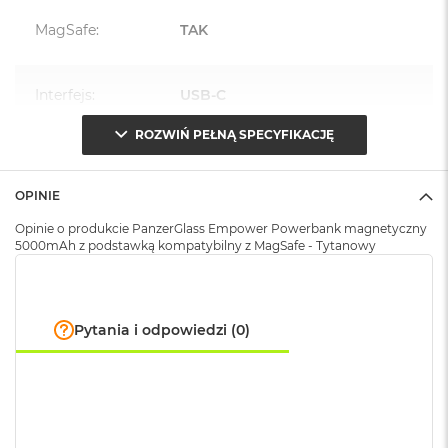
A
i
MagSafe
:
TAK
r
M
4
Interfejs
:
USB-C
M
a
ROZWIŃ PEŁNĄ SPECYFIKACJĘ
c
Moc
:
15 W
B
o
OPINIE
o
k
Materiał wykonania
:
Aluminium
Opinie o produkcie PanzerGlass Empower Powerbank magnetyczny
A
5000mAh z podstawką kompatybilny z MagSafe - Tytanowy
i
r
Kolor
:
Tytanowy
M
3
Pytania i odpowiedzi (0)
M
Zawartość zestawu
:
Powerbank magnetyczny
a
c
B
Znak zgodności
:
CE
o
o