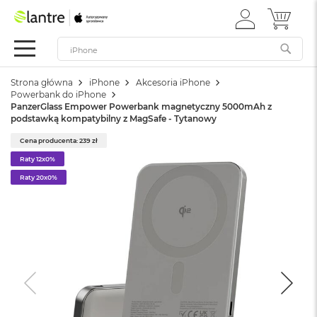
ZALOGUJ
MÓJ 
Apple
SIĘ
Festiwal
Mac
Strona główna
iPhone
Akcesoria iPhone
M
Powerbank do iPhone
a
PanzerGlass Empower Powerbank magnetyczny 5000mAh z
c
podstawką kompatybilny z MagSafe - Tytanowy
B
o
Cena producenta: 239 zł
o
Raty 12x0%
k
Raty 20x0%
N
e
o
W
e
d
ł
u
g
k