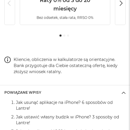
Raty 0% od 3 do 20
o
miesięcy
k
A
Bez odsetek, stała rata, RRSO 0%
i
r
1
5
W
e
d
Kliencie, obliczenia w kalkulatorze są orientacyjne.
ł
Bank przygotuje dla Ciebie ostateczną ofertę, kiedy
u
złożysz wniosek ratalny.
g
k
o
l
POWIĄZANE WPISY
o
r
Jak usunąć aplikacje na iPhone? 6 sposobów od
u
Lantre!
M
Jak ustawić własny budzik w iPhone? 3 sposoby od
a
Lantre!
c