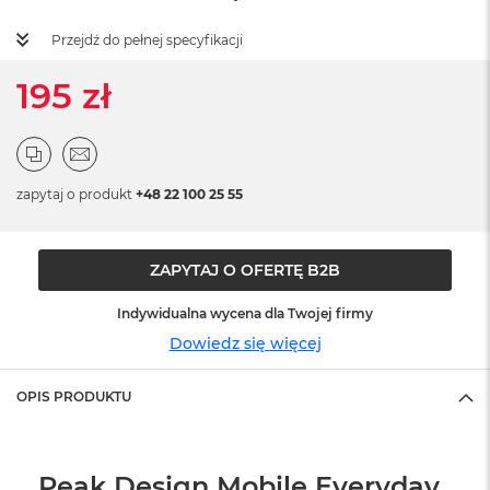
ż
ó
Przejdź do pełnej specyfikacji
ł
t
195 zł
y
M
a
c
B
zapytaj o produkt
+48 22 100 25 55
o
o
k
N
ZAPYTAJ O OFERTĘ B2B
e
o
Indywidualna wycena dla Twojej firmy
S
Dowiedz się więcej
u
b
t
OPIS PRODUKTU
e
l
n
y
Peak Design Mobile Everyday
R