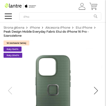
ZALOGUJ
MÓJ 
Apple
SIĘ
Festiwal
Mac
Strona główna
iPhone
Akcesoria iPhone
Etui iPhone
M
Peak Design Mobile Everyday Fabric Etui do iPhone 16 Pro -
a
Szarozielone
c
B
W zestawie taniej
o
Raty 12x0%
o
k
Raty 20x0%
N
e
o
W
e
d
ł
u
g
k