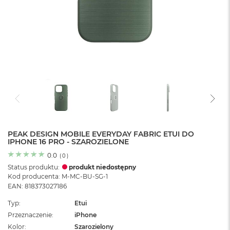
o
l
o
r
u
M
a
c
B
o
o
k
N
e
PEAK DESIGN MOBILE EVERYDAY FABRIC ETUI DO
IPHONE 16 PRO - SZAROZIELONE
o
C
0.0
(
0
)
y
Status produktu:
produkt niedostępny
t
Kod producenta: M-MC-BU-SG-1
r
EAN: 818373027186
u
s
Typ
Etui
o
Przeznaczenie
iPhone
w
o
Kolor
Szarozielony