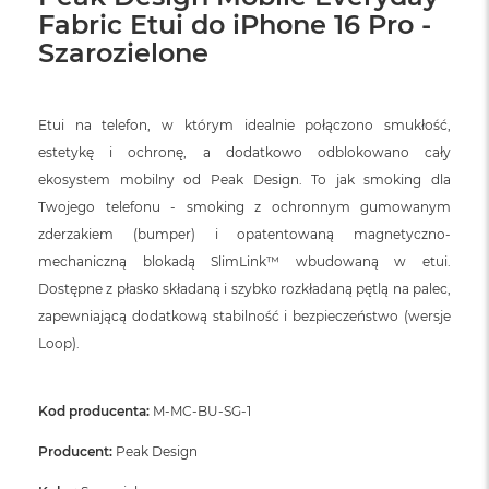
ó
Fabric Etui do iPhone 16 Pro -
ż
Szarozielone
M
a
c
Etui na telefon, w którym idealnie połączono smukłość,
B
estetykę i ochronę, a dodatkowo odblokowano cały
o
o
ekosystem mobilny od Peak Design. To jak smoking dla
k
Twojego telefonu - smoking z ochronnym gumowanym
N
e
zderzakiem (bumper) i opatentowaną magnetyczno-
o
mechaniczną blokadą SlimLink™ wbudowaną w etui.
I
Dostępne z płasko składaną i szybko rozkładaną pętlą na palec,
n
d
zapewniającą dodatkową stabilność i bezpieczeństwo (wersje
y
Loop).
g
o
Kod producenta:
M
M-MC-BU-SG-1
a
c
Producent:
Peak Design
B