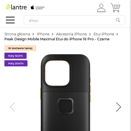
ZALOGUJ
MÓJ 
Apple
SIĘ
Festiwal
Mac
Strona główna
iPhone
Akcesoria iPhone
Etui iPhone
M
Peak Design Mobile Maximal Etui do iPhone 16 Pro - Czarne
a
c
W zestawie taniej
B
Raty 12x0%
o
o
Raty 20x0%
k
N
e
o
W
e
d
ł
u
g
k