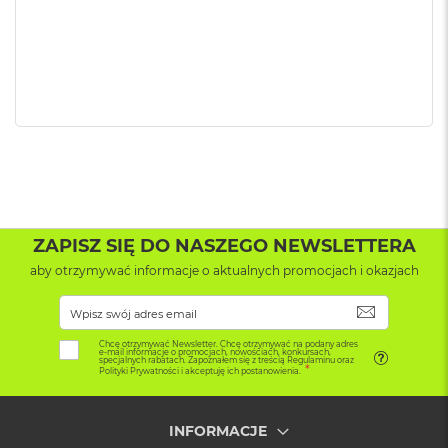
A
i
r
M
4
M
a
c
B
o
o
k
A
ZAPISZ SIĘ DO NASZEGO NEWSLETTERA
i
aby otrzymywać informacje o aktualnych promocjach i okazjach
r
M
3
SUBSKRYB
Chcę otrzymywać Newsletter. Chcę otrzymywać na podany adres
M
e-mail informacje o promocjach, nowościach, konkursach,
specjalnych rabatach. Zapoznałem się z treścią Regulaminu oraz
a
Polityki Prywatności i akceptuję ich postanowienia.
c
B
o
INFORMACJE
o