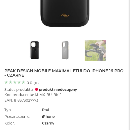
o
l
o
r
u
M
a
c
B
o
o
k
N
PEAK DESIGN MOBILE MAXIMAL ETUI DO IPHONE 16 PRO
- CZARNE
e
o
0.0
(
0
)
C
Status produktu:
produkt niedostępny
y
Kod producenta: M-MX-BU-BK-1
t
EAN: 818373027773
r
u
Typ
Etui
s
Przeznaczenie
iPhone
o
w
Kolor
Czarny
o