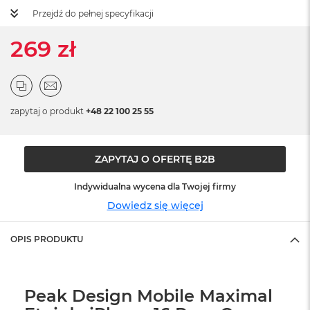
ż
Przejdź do pełnej specyfikacji
ó
ł
269 zł
t
y
M
a
c
zapytaj o produkt
+48 22 100 25 55
B
o
o
k
ZAPYTAJ O OFERTĘ B2B
N
e
Indywidualna wycena dla Twojej firmy
o
Dowiedz się więcej
S
u
b
OPIS PRODUKTU
t
e
l
n
Peak Design Mobile Maximal
y
R