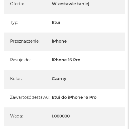
B
Oferta
:
W zestawie taniej
M
a
Typ
:
Etui
c
B
o
o
Przeznaczenie
:
iPhone
k
N
e
Pasuje do
:
iPhone 16 Pro
o
5
1
2
Kolor
:
Czarny
G
B
Zawartość zestawu
M
:
Etui do iPhone 16 Pro
a
c
B
Waga
:
1.000000
o
o
k