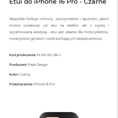
Etui do iPhone 16 Pro - Czarne
ó
ż
M
Wszystkie funkcje ochrony, wytrzymałości i łączności, jakich
a
można oczekiwać od etui na telefon, ale z czystą i
c
wyrafinowaną estetyką - etui jest idealne dla motocyklistów,
B
o
rowerzystów górskich i osób kochających bezpieczeństwo.
o
k
N
Kod producenta:
M-MX-BU-BK-1
e
o
Producent:
Peak Design
I
n
Kolor:
Czarny
d
y
Przeznaczenie:
iPhone 16 Pro
g
o
M
a
c
B