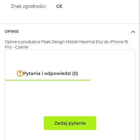
A
Znak zgodności
:
CE
i
r
M
OPINIE
a
c
Opinie o produkcie Peak Design Mobile Maximal Etui do iPhone 16
B
Pro - Czarne
o
o
k
A
i
Pytania i odpowiedzi (0)
r
M
5
M
a
c
B
Zadaj pytanie
o
o
k