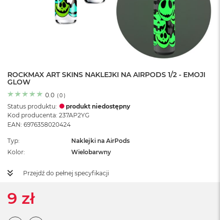
o
l
o
r
u
M
a
ROCKMAX ART SKINS NAKLEJKI NA AIRPODS 1/2 - EMOJI
c
GLOW
B
o
0.0
(
0
)
o
Status produktu:
produkt niedostępny
k
Kod producenta: 237AP2YG
N
EAN: 6976358020424
e
o
Typ
Naklejki na AirPods
C
Kolor
Wielobarwny
y
t
r
Przejdź do pełnej specyfikacji
u
s
9 zł
o
w
o