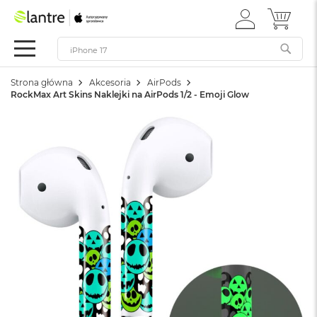
ZALOGUJ
MÓJ 
Apple
SIĘ
Festiwal
Mac
Strona główna
Akcesoria
AirPods
M
RockMax Art Skins Naklejki na AirPods 1/2 - Emoji Glow
a
c
B
o
o
k
N
e
o
W
e
d
ł
u
g
k