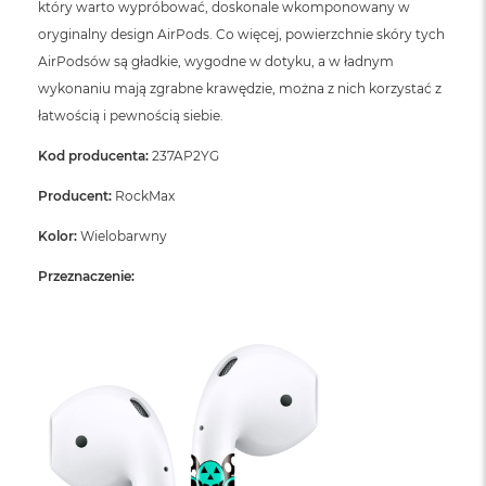
który warto wypróbować, doskonale wkomponowany w
ó
ż
oryginalny design AirPods. Co więcej, powierzchnie skóry tych
AirPodsów są gładkie, wygodne w dotyku, a w ładnym
M
wykonaniu mają zgrabne krawędzie, można z nich korzystać z
a
c
łatwością i pewnością siebie.
B
o
Kod producenta:
237AP2YG
o
k
Producent:
RockMax
N
e
Kolor:
Wielobarwny
o
I
Przeznaczenie:
n
d
y
g
o
M
a
c
B