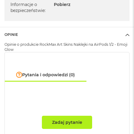
B
Informacje o
Pobierz
bezpieczeństwie
:
M
a
c
B
OPINIE
o
o
Opinie o produkcie RockMax Art Skins Naklejki na AirPods 1/2 - Emoji
k
Glow
N
e
o
5
1
Pytania i odpowiedzi (0)
2
G
B
M
a
c
B
Zadaj pytanie
o
o
k