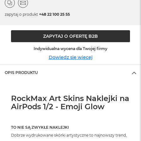
ż
ó
ł
zapytaj o produkt
+48 22 100 25 55
t
y
ZAPYTAJ O OFERTĘ B2B
M
a
c
Indywidualna wycena dla Twojej firmy
B
Dowiedz się więcej
o
o
k
OPIS PRODUKTU
N
e
o
S
RockMax Art Skins Naklejki na
u
AirPods 1/2 - Emoji Glow
b
t
e
l
TO NIE SĄ ZWYKŁE NAKLEJKI
n
y
Dobrze wydrukowane skórki artystyczne to najnowszy trend,
R