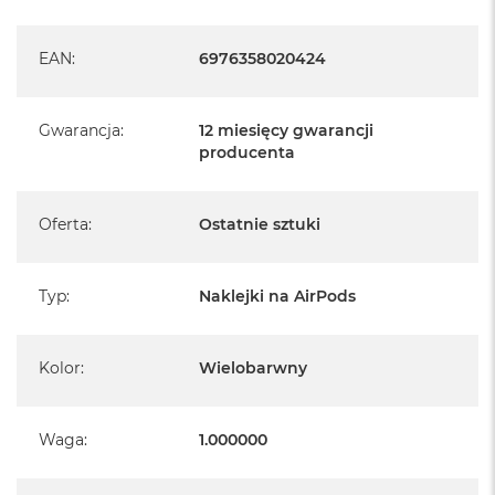
n
o
ś
EAN
:
6976358020424
c
i
d
y
Gwarancja
:
12 miesięcy gwarancji
s
producenta
k
u
Oferta
:
Ostatnie sztuki
M
a
c
B
Typ
:
Naklejki na AirPods
o
o
k
N
Kolor
:
Wielobarwny
e
o
2
Waga
:
1.000000
5
6
G