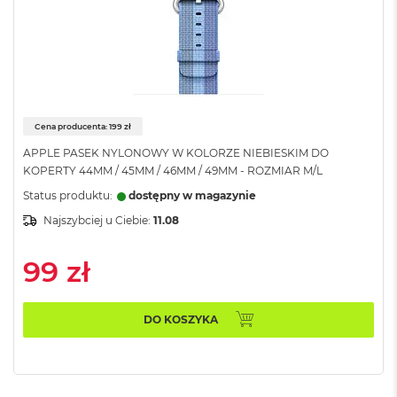
o
o
k
N
e
o
S
r
Cena producenta: 199 zł
e
b
APPLE PASEK NYLONOWY W KOLORZE NIEBIESKIM DO
r
KOPERTY 44MM / 45MM / 46MM / 49MM - ROZMIAR M/L
n
y
Status produktu:
dostępny w magazynie
Najszybciej u Ciebie:
11.08
W
e
d
99 zł
ł
u
g
DO KOSZYKA
p
o
j
e
m