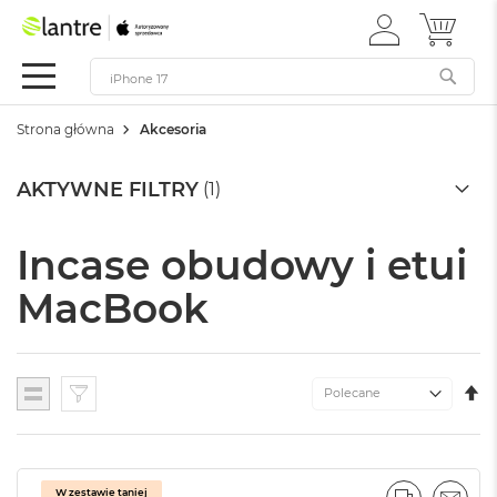
ZALOGUJ
MÓJ 
Apple
SIĘ
Festiwal
Mac
Strona główna
Akcesoria
M
a
c
AKTYWNE FILTRY
B
o
o
Incase obudowy i etui
k
N
MacBook
e
o
W
e
U
Lista
d
K
ł
M
u
g
k
W zestawie taniej