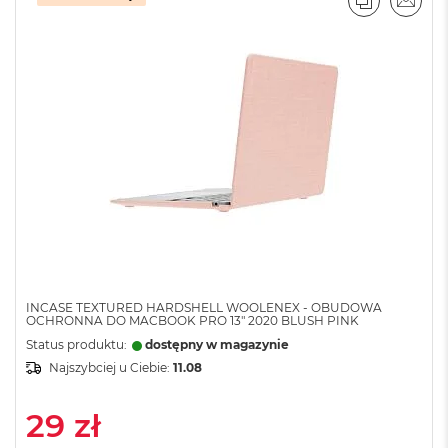
o
PORÓWNA
EMAI
l
o
r
u
M
a
c
B
o
o
k
N
e
o
C
INCASE TEXTURED HARDSHELL WOOLENEX - OBUDOWA
y
OCHRONNA DO MACBOOK PRO 13" 2020 BLUSH PINK
t
Status produktu:
dostępny w magazynie
r
u
Najszybciej u Ciebie:
11.08
s
o
29 zł
w
o