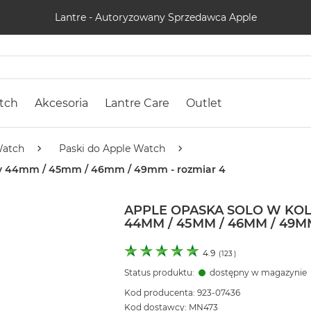
Lantre - Autoryzowany Sprzedawca Apple
tch
Akcesoria
Lantre Care
Outlet
Watch
Paski do Apple Watch
erty 44mm / 45mm / 46mm / 49mm - rozmiar 4
APPLE OPASKA SOLO W KOL
44MM / 45MM / 46MM / 49M
4.9
(
123
)
Status produktu:
dostępny w magazynie
Kod producenta: 923-07436
Kod dostawcy: MN473