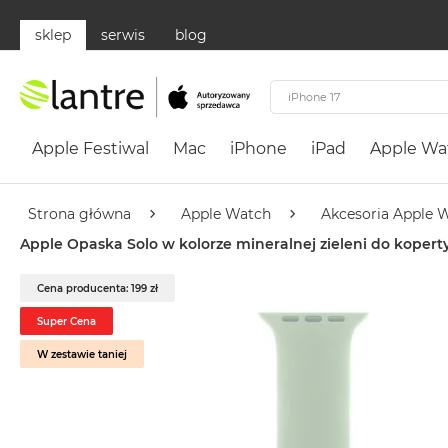
sklep
serwis
blog
Apple
Festiwal
Apple Festiwal
Mac
iPhone
iPad
Apple Wa
Mac
MacBook
Neo
Strona główna
Apple Watch
Akcesoria Apple 
Według
Apple Opaska Solo w kolorze mineralnej zieleni do kop
koloru
MacBook
Cena producenta: 199 zł
Neo
Super Cena
Cytrusowożółty
W zestawie taniej
MacBook
Neo
Subtelny
Róż