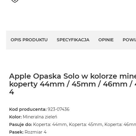
MacBook
Air
32GB
RAM
Według
OPIS PRODUKTU
SPECYFIKACJA
OPINIE
POWI
pojemności
dysku
MacBook
Air
256GB
Apple Opaska Solo w kolorze mine
MacBook
koperty 44mm / 45mm / 46mm / 
Air
4
512GB
MacBook
Kod producenta:
923-07436
Air
1TB
Kolor:
Mineralna zieleń
Pasuje do:
Koperta: 44mm, Koperta: 45mm, Koperta: 46m
MacBook
Pasek:
Rozmiar 4
Air