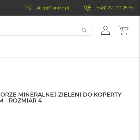
sklep@lantre.pl
(+48) 22 100 25 55
ZALOGUJ
MÓJ 
SIĘ
ORZE MINERALNEJ ZIELENI DO KOPERTY
M - ROZMIAR 4