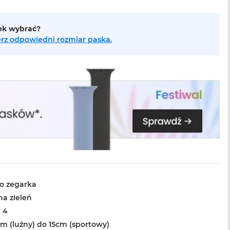
sek wybrać?
bierz odpowiedni rozmiar paska.
o zegarka
na zieleń
 4
cm (luźny) do 15cm (sportowy)