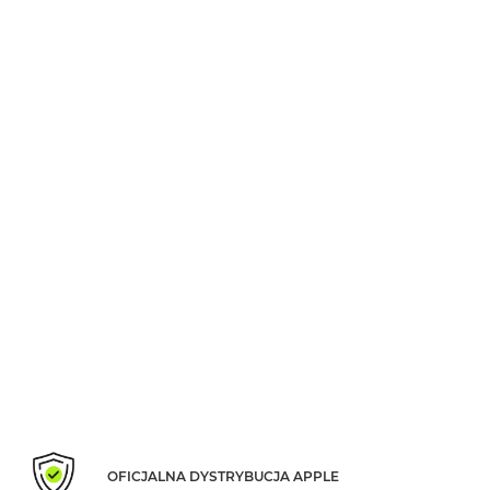
MacBook
Air
Złoty
Według
pamięci
RAM
MacBook
Air
8GB
RAM
MacBook
Air
16GB
RAM
MacBook
Air
24GB
RAM
OFICJALNA DYSTRYBUCJA APPLE