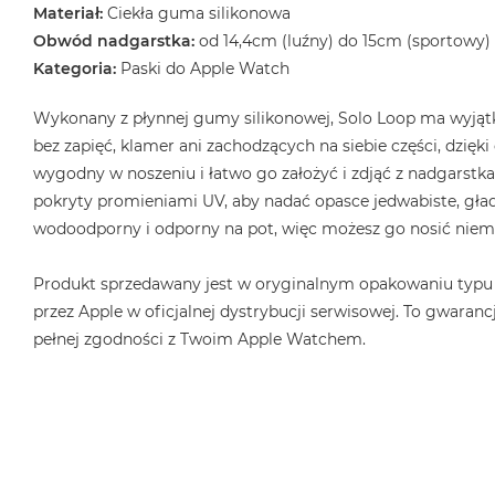
2TB
Materiał:
Ciekła guma silikonowa
Obwód nadgarstka:
od 14,4cm (luźny) do 15cm (sportowy)
MacBook
Kategoria:
Paski do Apple Watch
Air
4TB
Wykonany z płynnej gumy silikonowej, Solo Loop ma wyjątk
MacBook
bez zapięć, klamer ani zachodzących na siebie części, dzięk
Pro
wygodny w noszeniu i łatwo go założyć i zdjąć z nadgarstka.
MacBook
pokryty promieniami UV, aby nadać opasce jedwabiste, gład
Pro
wodoodporny i odporny na pot, więc możesz go nosić niema
14
MacBook
Produkt sprzedawany jest w oryginalnym opakowaniu typu
Pro
przez Apple w oficjalnej dystrybucji serwisowej. To gwarancj
16
pełnej zgodności z Twoim Apple Watchem.
Według
koloru
MacBook
Pro
Gwiezdna
Czerń