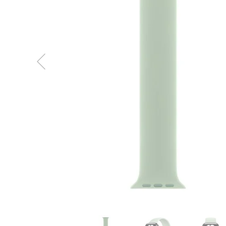
MacBook
Neo
Indygo
MacBook
Neo
Srebrny
Według
pojemności
dysku
MacBook
Neo
256GB
MacBook
Neo
512GB
MacBook
Air
MacBook