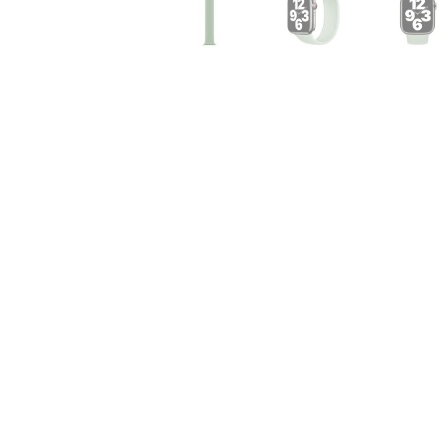
Air
M5
MacBook
Air
M4
MacBook
Air
M3
MacBook
Air
M2
MacBook
Air
13
MacBook
Air
15