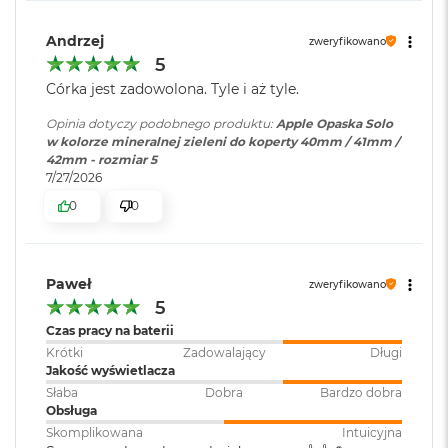
i
r
Andrzej
zweryfikowano
K
5
s
i
Córka jest zadowolona. Tyle i aż tyle.
ę
ż
Opinia dotyczy podobnego produktu:
Apple Opaska Solo
y
w kolorze mineralnej zieleni do koperty 40mm / 41mm /
c
42mm - rozmiar 5
o
7/27/2026
w
0
0
a
P
o
ś
w
Paweł
zweryfikowano
i
5
a
Czas pracy na baterii
t
Krótki
Zadowalający
Długi
a
Jakość wyświetlacza
M
Słaba
Dobra
Bardzo dobra
a
Obsługa
c
Skomplikowana
Intuicyjna
B