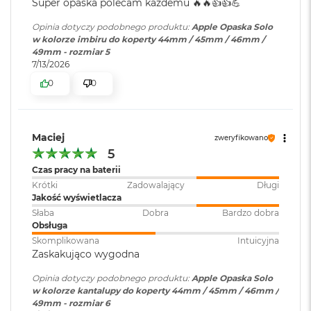
Super opaska polecam każdemu 🔥🔥👍️👍️💪
o
o
Opinia dotyczy podobnego produktu:
Apple Opaska Solo
k
w kolorze imbiru do koperty 44mm / 45mm / 46mm /
A
49mm - rozmiar 5
i
7/13/2026
r
0
0
P
ó
ł
n
o
Maciej
zweryfikowano
c
5
Czas pracy na baterii
M
Krótki
Zadowalający
Długi
a
Jakość wyświetlacza
c
B
Słaba
Dobra
Bardzo dobra
o
Obsługa
o
Skomplikowana
Intuicyjna
k
Zaskakująco wygodna
A
i
Opinia dotyczy podobnego produktu:
Apple Opaska Solo
r
w kolorze kantalupy do koperty 44mm / 45mm / 46mm /
S
49mm - rozmiar 6