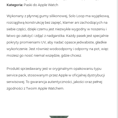
B
Kategoria:
Paski do Apple Watch
M
Wykonany z płynnej gumy silikonowej, Solo Loop ma wyjątkową,
a
c
rozciągliwą konstrukcję bez zapięć, klamer ani zachodzących na
B
siebie części, dzięki czemu jest niezwykle wygodny w noszeniu i
o
łatwo go założyć i zdjąć z nadgarstka. Każdy pasek jest specjalnie
o
k
pokryty promieniami UV, aby nadać opasce jedwabiste, gładkie
N
wykończenie. Jest również wodoodporny i odporny na pot, więc
e
o
możesz go nosić niemal wszędzie, gdzie chcesz.
5
1
Produkt sprzedawany jest w oryginalnym opakowaniu typu
2
G
service pack, stosowanym przez Apple w oficjalnej dystrybucji
B
serwisowej. To gwarancja autentyczności, jakości oraz pełnej
zgodności z Twoim Apple Watchem.
M
a
c
B
o
o
k