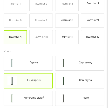
ó
Rozmiar 5
Rozmiar 1
Rozmiar 2
Rozmiar 3
ż
M
Rozmiar 8
Rozmiar 9
Rozmiar 6
Rozmiar 7
a
c
B
o
Rozmiar 4
Rozmiar 11
Rozmiar 12
Rozmiar 10
o
k
N
Kolor:
e
o
I
Agawa
Cyprysowy
n
d
y
g
Eukaliptus
Koniczyna
o
M
a
Mineralna zieleń
Moro
c
B