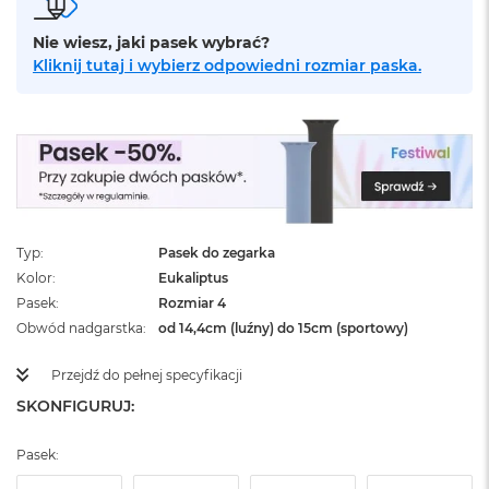
ż
ó
Nie wiesz, jaki pasek wybrać?
ł
Kliknij tutaj i wybierz odpowiedni rozmiar paska.
t
y
M
a
c
B
o
o
k
Typ
Pasek do zegarka
N
Kolor
Eukaliptus
e
Pasek
Rozmiar 4
o
S
Obwód nadgarstka
od 14,4cm (luźny) do 15cm (sportowy)
u
b
Przejdź do pełnej specyfikacji
t
SKONFIGURUJ:
e
l
n
Pasek:
y
R