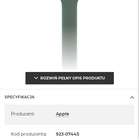
A
i
r
M
a
c
B
o
o
k
A
i
r
ROZWIŃ PEŁNY OPIS PRODUKTU
M
5
SPECYFIKACJA
M
a
Specyfikacja
c
Producent
:
Apple
B
o
o
Kod producenta
:
923-07445
k