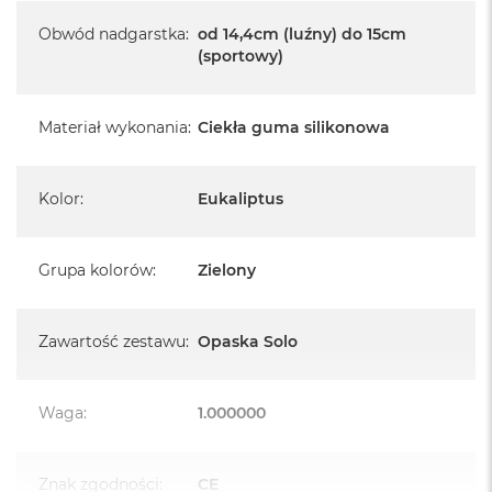
k
A
Obwód nadgarstka
:
od 14,4cm (luźny) do 15cm
i
(sportowy)
r
M
2
Materiał wykonania
:
Ciekła guma silikonowa
M
a
c
Kolor
:
Eukaliptus
B
o
o
Grupa kolorów
:
Zielony
k
A
i
r
Zawartość zestawu
:
Opaska Solo
1
3
M
Waga
:
1.000000
a
c
B
Znak zgodności
:
CE
o