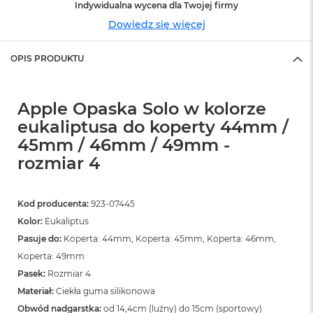
n
Indywidualna wycena dla Twojej firmy
o
Dowiedz się więcej
ś
c
i
OPIS PRODUKTU
d
y
s
Apple Opaska Solo w kolorze
k
u
eukaliptusa do koperty 44mm /
45mm / 46mm / 49mm -
M
a
rozmiar 4
c
B
o
Kod producenta:
923-07445
o
k
Kolor:
Eukaliptus
N
Pasuje do:
Koperta: 44mm, Koperta: 45mm, Koperta: 46mm,
e
Koperta: 49mm
o
2
Pasek:
Rozmiar 4
5
Materiał:
Ciekła guma silikonowa
6
G
Obwód nadgarstka:
od 14,4cm (luźny) do 15cm (sportowy)