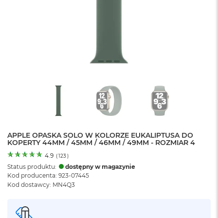
o
l
o
r
u
M
a
c
B
o
o
k
N
e
APPLE OPASKA SOLO W KOLORZE EUKALIPTUSA DO
o
KOPERTY 44MM / 45MM / 46MM / 49MM - ROZMIAR 4
C
y
4.9
(
123
)
t
Status produktu:
dostępny w magazynie
r
Kod producenta: 923-07445
u
Kod dostawcy: MN4Q3
s
o
w
o