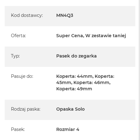
A
i
r
Kod dostawcy
:
MN4Q3
M
4
Oferta
:
Super Cena, W zestawie taniej
M
a
c
B
Typ
:
Pasek do zegarka
o
o
k
A
Pasuje do
:
Koperta: 44mm, Koperta:
i
45mm, Koperta: 46mm,
r
Koperta: 49mm
M
3
Rodzaj paska
:
Opaska Solo
M
a
c
B
Pasek
:
Rozmiar 4
o
o