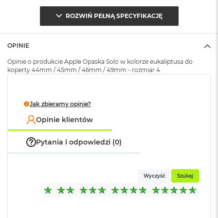
o
ROZWIŃ PEŁNĄ SPECYFIKACJĘ
k
A
Opakowanie
Serwisowe
i
(pudełko)
:
r
OPINIE
1
5
Opinie o produkcie Apple Opaska Solo w kolorze eukaliptusa do
koperty 44mm / 45mm / 46mm / 49mm - rozmiar 4
W
e
d
Jak zbieramy opinie?
ł
u
Opinie klientów
g
k
o
Pytania i odpowiedzi (0)
l
o
r
u
Wyczyść
Szukaj
M
a
c