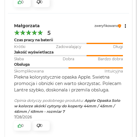
0
0
r
G
w
i
e
Małgorzata
zweryfikowano
z
5
d
Czas pracy na baterii
n
a
Krótki
Zadowalający
Długi
s
Jakość wyświetlacza
z
Słaba
Dobra
Bardzo dobra
a
Obsługa
r
Skomplikowana
Intuicyjna
o
Piekna kolorystycznie opaska Apple. Swietna
ś
promocja i obnizki cen warto skorzystac. Polecam
ć
Lantre szybko, doskonala i przemila obsluga.
M
Opinia dotyczy podobnego produktu:
Apple Opaska Solo
a
w kolorze skórki cytryny do koperty 44mm / 45mm /
c
46mm / 49mm - rozmiar 7
B
7/28/2026
o
o
0
0
k
A