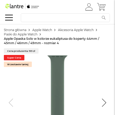
ZALOGUJ
MÓJ 
Apple
SIĘ
Festiwal
Mac
Strona główna
Apple Watch
Akcesoria Apple Watch
M
Paski do Apple Watch
a
Apple Opaska Solo w kolorze eukaliptusa do koperty 44mm /
c
45mm / 46mm / 49mm - rozmiar 4
B
o
Cena producenta: 199 zł
o
Super Cena
k
W zestawie taniej
N
e
o
W
e
d
ł
u
g
k