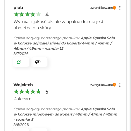
B
o
piotr
zweryfikowano
o
4
k
Wymiar i jakość ok, ale w upalne dni nie jest
A
i
obojętna dla skóry.
r
B
Opinia dotyczy podobnego produktu:
Apple Opaska Solo
ł
w kolorze dojrzałej śliwki do koperty 44mm / 45mm /
ę
46mm / 49mm - rozmiar 12
k
8/7/2026
i
1
0
t
n
y
Wojciech
zweryfikowano
M
5
a
c
Polecam
B
o
Opinia dotyczy podobnego produktu:
Apple Opaska Solo
o
w kolorze miodowym do koperty 40mm / 41mm / 42mm
k
- rozmiar 8
A
8/6/2026
i