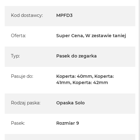
A
i
r
Kod dostawcy
:
MPFD3
M
4
Oferta
:
Super Cena, W zestawie taniej
M
a
c
B
Typ
:
Pasek do zegarka
o
o
k
A
Pasuje do
:
Koperta: 40mm, Koperta:
i
41mm, Koperta: 42mm
r
M
3
Rodzaj paska
:
Opaska Solo
M
a
c
Pasek
:
Rozmiar 9
B
o
o