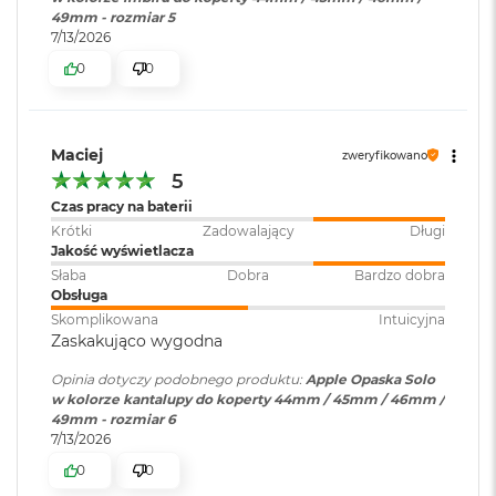
i
49mm - rozmiar 5
r
7/13/2026
K
0
0
s
i
ę
ż
y
Maciej
zweryfikowano
c
5
o
Czas pracy na baterii
w
Krótki
Zadowalający
Długi
a
Jakość wyświetlacza
P
o
Słaba
Dobra
Bardzo dobra
ś
Obsługa
w
Skomplikowana
Intuicyjna
i
Zaskakująco wygodna
a
t
Opinia dotyczy podobnego produktu:
Apple Opaska Solo
a
w kolorze kantalupy do koperty 44mm / 45mm / 46mm /
49mm - rozmiar 6
M
7/13/2026
a
0
0
c
B