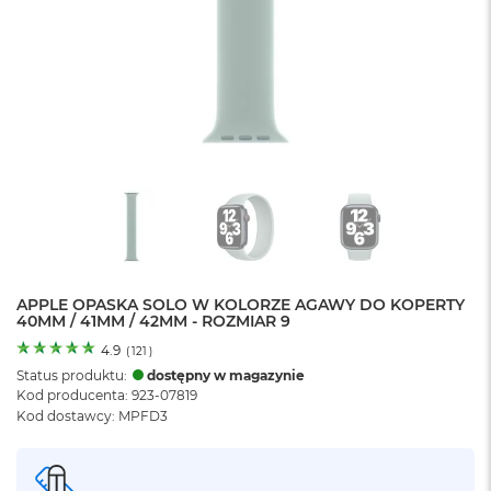
o
l
o
r
u
M
a
c
B
o
o
k
N
e
APPLE OPASKA SOLO W KOLORZE AGAWY DO KOPERTY
o
40MM / 41MM / 42MM - ROZMIAR 9
C
y
4.9
(
121
)
t
Status produktu:
dostępny w magazynie
r
Kod producenta: 923-07819
u
Kod dostawcy: MPFD3
s
o
w
o