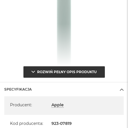
A
i
r
M
a
c
B
o
o
k
A
i
r
ROZWIŃ PEŁNY OPIS PRODUKTU
M
5
SPECYFIKACJA
M
a
Specyfikacja
c
Producent
:
Apple
B
o
o
Kod producenta
:
923-07819
k