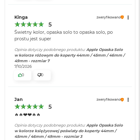
o
o
k
Kinga
zweryfikowano
A
5
i
Świetny kolor, opaska solo to opaska solo, po
r
prostu jest super
P
ó
Opinia dotyczy podobnego produktu:
Apple Opaska Solo
ł
w kolorze różowym do koperty 44mm / 45mm / 46mm /
n
49mm - rozmiar 7
o
7/10/2026
c
0
0
M
a
c
B
Jan
zweryfikowano
o
5
o
k
🔥🔥❤️❤️🔥🔥
A
i
Opinia dotyczy podobnego produktu:
Apple Opaska Solo
r
w kolorze księżycowej poświaty do koperty 44mm /
S
45mm / 46mm / 49mm - rozmiar 3