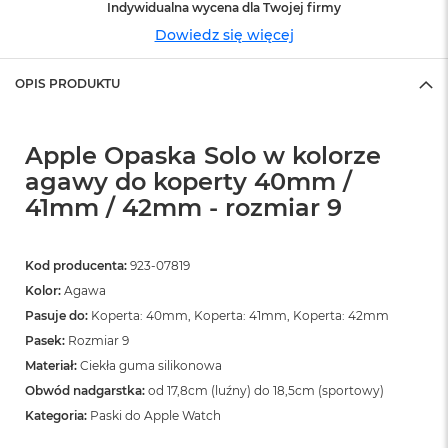
n
Indywidualna wycena dla Twojej firmy
o
Dowiedz się więcej
ś
c
i
OPIS PRODUKTU
d
y
s
Apple Opaska Solo w kolorze
k
u
agawy do koperty 40mm /
41mm / 42mm - rozmiar 9
M
a
c
B
Kod producenta:
923-07819
o
Kolor:
Agawa
o
k
Pasuje do:
Koperta: 40mm, Koperta: 41mm, Koperta: 42mm
N
Pasek:
Rozmiar 9
e
Materiał:
Ciekła guma silikonowa
o
2
Obwód nadgarstka:
od 17,8cm (luźny) do 18,5cm (sportowy)
5
Kategoria:
Paski do Apple Watch
6
G