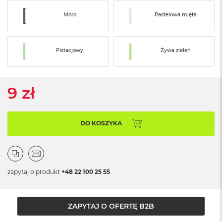
o
o
Moro
Pastelowa mięta
k
N
e
o
Pistacjowy
Żywa zieleń
S
r
e
b
9 zł
r
n
y
DO KOSZYKA
W
e
d
ł
u
g
zapytaj o produkt
+48 22 100 25 55
p
o
j
ZAPYTAJ O OFERTĘ B2B
e
m