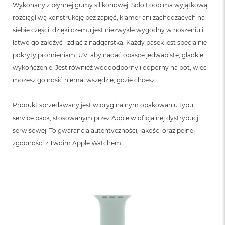
B
Wykonany z płynnej gumy silikonowej, Solo Loop ma wyjątkową,
rozciągliwą konstrukcję bez zapięć, klamer ani zachodzących na
M
siebie części, dzięki czemu jest niezwykle wygodny w noszeniu i
a
c
łatwo go założyć i zdjąć z nadgarstka. Każdy pasek jest specjalnie
B
pokryty promieniami UV, aby nadać opasce jedwabiste, gładkie
o
wykończenie. Jest również wodoodporny i odporny na pot, więc
o
k
możesz go nosić niemal wszędzie, gdzie chcesz.
N
e
o
Produkt sprzedawany jest w oryginalnym opakowaniu typu
5
service pack, stosowanym przez Apple w oficjalnej dystrybucji
1
serwisowej. To gwarancja autentyczności, jakości oraz pełnej
2
G
zgodności z Twoim Apple Watchem.
B
M
a
c
B
o
o
k