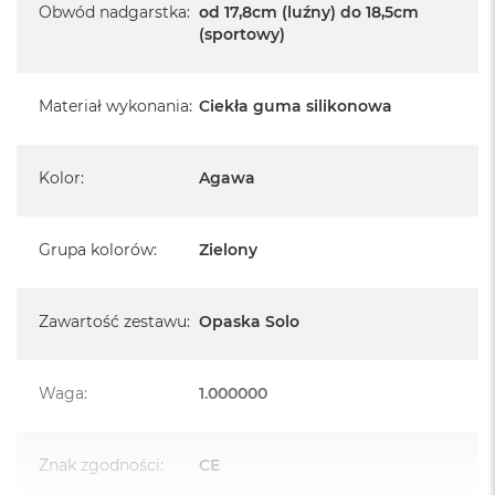
k
Obwód nadgarstka
:
od 17,8cm (luźny) do 18,5cm
A
(sportowy)
i
r
M
Materiał wykonania
:
Ciekła guma silikonowa
2
M
a
Kolor
:
Agawa
c
B
o
Grupa kolorów
:
Zielony
o
k
A
i
Zawartość zestawu
:
Opaska Solo
r
1
3
Waga
:
1.000000
M
a
c
Znak zgodności
:
CE
B
o