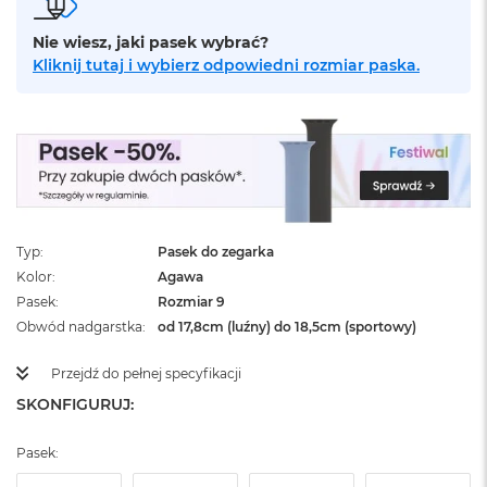
ż
ó
Nie wiesz, jaki pasek wybrać?
ł
Kliknij tutaj i wybierz odpowiedni rozmiar paska.
t
y
M
a
c
B
o
o
k
Typ
Pasek do zegarka
N
Kolor
Agawa
e
Pasek
Rozmiar 9
o
S
Obwód nadgarstka
od 17,8cm (luźny) do 18,5cm (sportowy)
u
b
Przejdź do pełnej specyfikacji
t
SKONFIGURUJ:
e
l
n
Pasek:
y
R