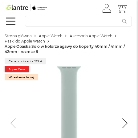
ZALOGUJ
MÓJ 
Apple
SIĘ
Festiwal
Mac
Strona główna
Apple Watch
Akcesoria Apple Watch
M
Paski do Apple Watch
a
Apple Opaska Solo w kolorze agawy do koperty 40mm / 41mm /
c
42mm - rozmiar 9
B
o
Cena producenta: 199 zł
o
Super Cena
k
W zestawie taniej
N
e
o
W
e
d
ł
u
g
k