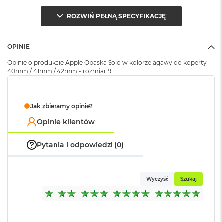
o
ROZWIŃ PEŁNĄ SPECYFIKACJĘ
k
Opakowanie
Serwisowe
A
(pudełko)
:
i
r
OPINIE
1
5
Opinie o produkcie Apple Opaska Solo w kolorze agawy do koperty
40mm / 41mm / 42mm - rozmiar 9
W
e
d
Jak zbieramy opinie?
ł
u
Opinie klientów
g
k
o
Pytania i odpowiedzi (0)
l
o
r
u
Wyczyść
Szukaj
M
a
c