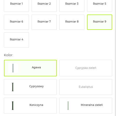
ó
Rozmiar 1
Rozmiar 2
Rozmiar 3
Rozmiar 5
ż
M
Rozmiar 6
Rozmiar 7
Rozmiar 8
Rozmiar 9
a
c
B
o
Rozmiar 4
o
k
N
Kolor:
e
o
I
Agawa
Cypryjska zieleń
n
d
y
g
Cyprysowy
Eukaliptus
o
M
a
Koniczyna
Mineralna zieleń
c
B