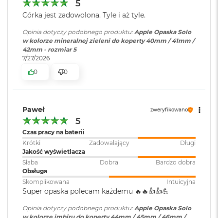
5
r
G
Córka jest zadowolona. Tyle i aż tyle.
w
i
Opinia dotyczy podobnego produktu:
Apple Opaska Solo
e
w kolorze mineralnej zieleni do koperty 40mm / 41mm /
z
42mm - rozmiar 5
d
7/27/2026
n
0
0
a
s
z
a
r
Paweł
zweryfikowano
o
5
ś
Czas pracy na baterii
ć
Krótki
Zadowalający
Długi
Jakość wyświetlacza
M
a
Słaba
Dobra
Bardzo dobra
c
Obsługa
B
Skomplikowana
Intuicyjna
o
Super opaska polecam każdemu 🔥🔥👍️👍️💪
o
k
Opinia dotyczy podobnego produktu:
Apple Opaska Solo
A
w kolorze imbiru do koperty 44mm / 45mm / 46mm /