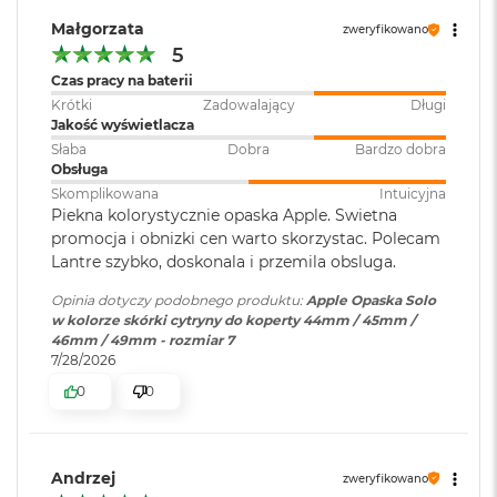
B
o
Małgorzata
zweryfikowano
o
5
k
Czas pracy na baterii
A
i
Krótki
Zadowalający
Długi
r
Jakość wyświetlacza
B
Słaba
Dobra
Bardzo dobra
ł
Obsługa
ę
Skomplikowana
Intuicyjna
k
Piekna kolorystycznie opaska Apple. Swietna
i
promocja i obnizki cen warto skorzystac. Polecam
t
Lantre szybko, doskonala i przemila obsluga.
n
y
Opinia dotyczy podobnego produktu:
Apple Opaska Solo
w kolorze skórki cytryny do koperty 44mm / 45mm /
M
46mm / 49mm - rozmiar 7
a
7/28/2026
c
B
0
0
o
o
k
A
Andrzej
zweryfikowano
i