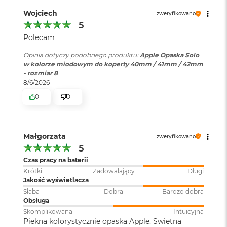
B
o
Wojciech
zweryfikowano
o
5
k
Polecam
A
i
Opinia dotyczy podobnego produktu:
Apple Opaska Solo
r
w kolorze miodowym do koperty 40mm / 41mm / 42mm
B
- rozmiar 8
ł
8/6/2026
ę
k
0
0
i
t
n
y
Małgorzata
zweryfikowano
5
M
a
Czas pracy na baterii
c
Krótki
Zadowalający
Długi
B
Jakość wyświetlacza
o
Słaba
Dobra
Bardzo dobra
o
Obsługa
k
Skomplikowana
Intuicyjna
A
Piekna kolorystycznie opaska Apple. Swietna
i