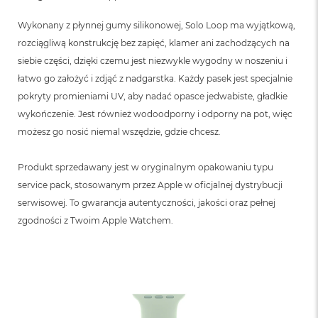
B
Wykonany z płynnej gumy silikonowej, Solo Loop ma wyjątkową,
M
rozciągliwą konstrukcję bez zapięć, klamer ani zachodzących na
a
c
siebie części, dzięki czemu jest niezwykle wygodny w noszeniu i
B
łatwo go założyć i zdjąć z nadgarstka. Każdy pasek jest specjalnie
o
pokryty promieniami UV, aby nadać opasce jedwabiste, gładkie
o
k
wykończenie. Jest również wodoodporny i odporny na pot, więc
N
możesz go nosić niemal wszędzie, gdzie chcesz.
e
o
5
Produkt sprzedawany jest w oryginalnym opakowaniu typu
1
service pack, stosowanym przez Apple w oficjalnej dystrybucji
2
G
serwisowej. To gwarancja autentyczności, jakości oraz pełnej
B
zgodności z Twoim Apple Watchem.
M
a
c
B
o
o
k