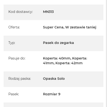
A
i
r
Kod dostawcy
:
MN313
M
4
Oferta
:
Super Cena, W zestawie taniej
M
a
c
B
Typ
:
Pasek do zegarka
o
o
k
A
Pasuje do
:
Koperta: 40mm, Koperta:
i
41mm, Koperta: 42mm
r
M
3
Rodzaj paska
:
Opaska Solo
M
a
c
Pasek
:
Rozmiar 9
B
o
o