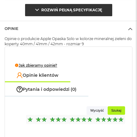
o
ROZWIŃ PEŁNĄ SPECYFIKACJĘ
k
Opakowanie
Serwisowe
A
(pudełko)
:
i
r
OPINIE
1
5
Opinie o produkcie Apple Opaska Solo w kolorze mineralnej zieleni do
koperty 40mm / 41mm / 42mm - rozmiar 9
W
e
d
Jak zbieramy opinie?
ł
u
Opinie klientów
g
k
o
Pytania i odpowiedzi (0)
l
o
r
u
Wyczyść
Szukaj
M
a
c