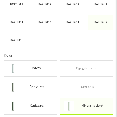
ó
Rozmiar 1
Rozmiar 2
Rozmiar 3
Rozmiar 5
ż
M
Rozmiar 6
Rozmiar 7
Rozmiar 8
Rozmiar 9
a
c
B
o
Rozmiar 4
o
k
N
Kolor:
e
o
I
Agawa
Cypryjska zieleń
n
d
y
g
Cyprysowy
Eukaliptus
o
M
a
Koniczyna
Mineralna zieleń
c
B