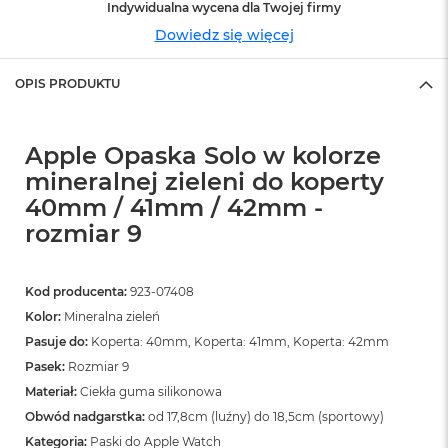
n
Indywidualna wycena dla Twojej firmy
o
Dowiedz się więcej
ś
c
i
OPIS PRODUKTU
d
y
s
Apple Opaska Solo w kolorze
k
u
mineralnej zieleni do koperty
40mm / 41mm / 42mm -
M
a
rozmiar 9
c
B
o
Kod producenta:
923-07408
o
k
Kolor:
Mineralna zieleń
N
Pasuje do:
Koperta: 40mm, Koperta: 41mm, Koperta: 42mm
e
Pasek:
Rozmiar 9
o
2
Materiał:
Ciekła guma silikonowa
5
Obwód nadgarstka:
od 17,8cm (luźny) do 18,5cm (sportowy)
6
G
Kategoria:
Paski do Apple Watch