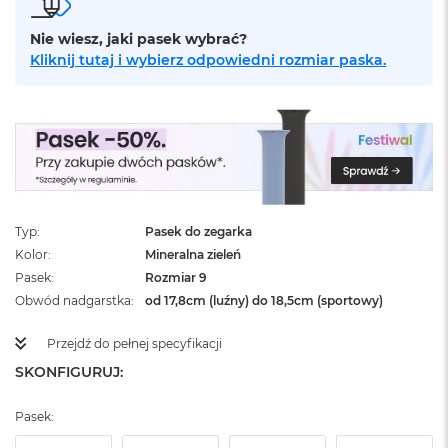
ż
ó
Nie wiesz, jaki pasek wybrać?
ł
Kliknij tutaj i wybierz odpowiedni rozmiar paska.
t
y
M
a
c
B
o
o
k
Typ
Pasek do zegarka
N
Kolor
Mineralna zieleń
e
Pasek
Rozmiar 9
o
S
Obwód nadgarstka
od 17,8cm (luźny) do 18,5cm (sportowy)
u
b
Przejdź do pełnej specyfikacji
t
SKONFIGURUJ:
e
l
n
Pasek:
y
R