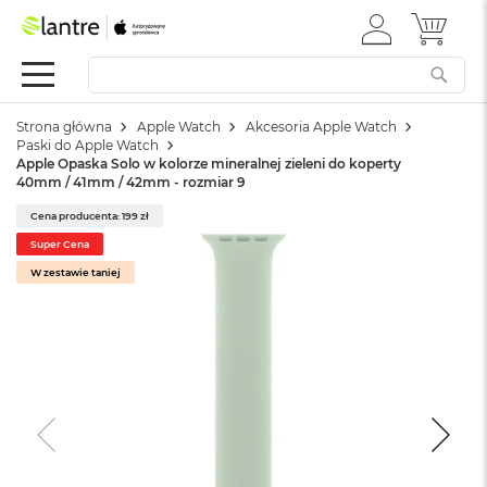
ZALOGUJ
MÓJ 
Apple
SIĘ
Festiwal
Mac
Strona główna
Apple Watch
Akcesoria Apple Watch
M
Paski do Apple Watch
a
Apple Opaska Solo w kolorze mineralnej zieleni do koperty
c
40mm / 41mm / 42mm - rozmiar 9
B
o
Cena producenta: 199 zł
o
Super Cena
k
W zestawie taniej
N
e
o
W
e
d
ł
u
g
k