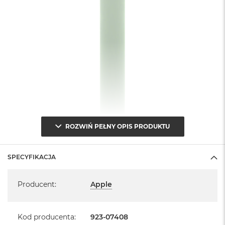
A
i
r
M
a
c
B
o
o
k
A
i
r
ROZWIŃ PEŁNY OPIS PRODUKTU
M
5
SPECYFIKACJA
M
a
Specyfikacja
c
Producent
:
Apple
B
o
o
Kod producenta
:
923-07408
k