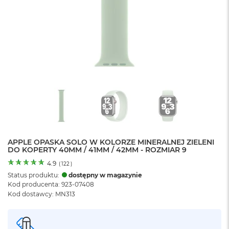
o
l
o
r
u
M
a
c
B
o
o
k
N
e
APPLE OPASKA SOLO W KOLORZE MINERALNEJ ZIELENI
o
DO KOPERTY 40MM / 41MM / 42MM - ROZMIAR 9
C
y
4.9
(
122
)
t
Status produktu:
dostępny w magazynie
r
Kod producenta: 923-07408
u
Kod dostawcy: MN313
s
o
w
o