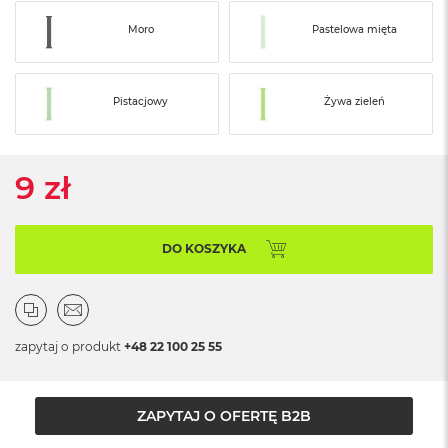
o
o
Moro
Pastelowa mięta
k
N
e
o
Pistacjowy
Żywa zieleń
S
r
e
b
9 zł
r
n
y
DO KOSZYKA
W
e
d
ł
u
g
zapytaj o produkt
+48 22 100 25 55
p
o
j
ZAPYTAJ O OFERTĘ B2B
e
m