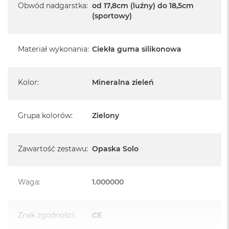
k
Obwód nadgarstka
:
od 17,8cm (luźny) do 18,5cm
A
(sportowy)
i
r
M
Materiał wykonania
:
Ciekła guma silikonowa
2
M
a
Kolor
:
Mineralna zieleń
c
B
o
Grupa kolorów
:
Zielony
o
k
A
i
Zawartość zestawu
:
Opaska Solo
r
1
3
Waga
:
1.000000
M
a
c
Znak zgodności
:
CE
B
o