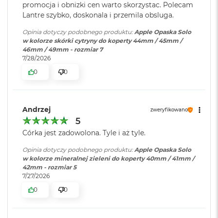
r
promocja i obnizki cen warto skorzystac. Polecam
G
Lantre szybko, doskonala i przemila obsluga.
w
i
Opinia dotyczy podobnego produktu:
Apple Opaska Solo
e
w kolorze skórki cytryny do koperty 44mm / 45mm /
z
46mm / 49mm - rozmiar 7
d
7/28/2026
n
0
0
a
s
z
a
r
Andrzej
zweryfikowano
o
5
ś
Córka jest zadowolona. Tyle i aż tyle.
ć
Opinia dotyczy podobnego produktu:
Apple Opaska Solo
M
w kolorze mineralnej zieleni do koperty 40mm / 41mm /
a
42mm - rozmiar 5
c
7/27/2026
B
o
0
0
o
k
A