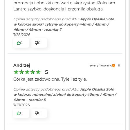
r
promocja i obnizki cen warto skorzystac. Polecam
G
Lantre szybko, doskonala i przemila obsluga.
w
i
Opinia dotyczy podobnego produktu:
Apple Opaska Solo
e
w kolorze skórki cytryny do koperty 44mm / 45mm /
z
46mm / 49mm - rozmiar 7
d
7/28/2026
n
0
0
a
s
z
a
r
Andrzej
zweryfikowano
o
5
ś
Córka jest zadowolona. Tyle i aż tyle.
ć
Opinia dotyczy podobnego produktu:
Apple Opaska Solo
M
w kolorze mineralnej zieleni do koperty 40mm / 41mm /
a
42mm - rozmiar 5
c
7/27/2026
B
o
0
0
o
k
A