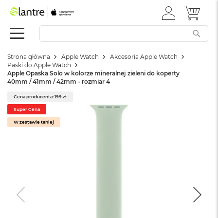
ZALOGUJ
MÓJ 
Apple
SIĘ
Festiwal
Mac
Strona główna
Apple Watch
Akcesoria Apple Watch
M
Paski do Apple Watch
a
Apple Opaska Solo w kolorze mineralnej zieleni do koperty
c
40mm / 41mm / 42mm - rozmiar 4
B
o
Cena producenta: 199 zł
o
Super Cena
k
W zestawie taniej
N
e
o
W
e
d
ł
u
g
k