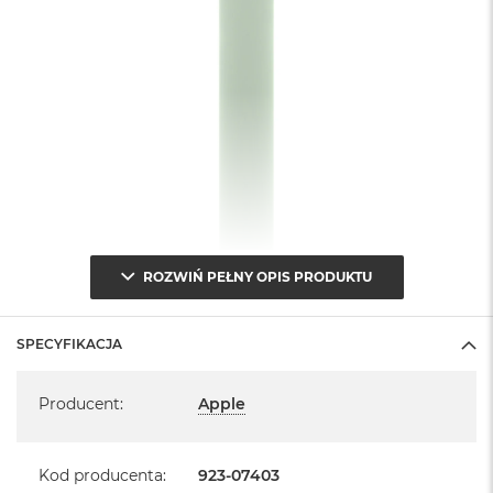
A
i
r
M
a
c
B
o
o
k
A
i
r
ROZWIŃ PEŁNY OPIS PRODUKTU
M
5
SPECYFIKACJA
M
a
Specyfikacja
c
Producent
:
Apple
B
o
o
Kod producenta
:
923-07403
k