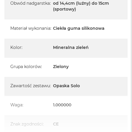
k
Obwód nadgarstka
:
od 14,4cm (luźny) do 15cm
A
(sportowy)
i
r
M
Materiał wykonania
:
Ciekła guma silikonowa
2
M
a
Kolor
:
Mineralna zieleń
c
B
o
Grupa kolorów
:
Zielony
o
k
A
i
Zawartość zestawu
:
Opaska Solo
r
1
3
Waga
:
1.000000
M
a
c
Znak zgodności
:
CE
B
o