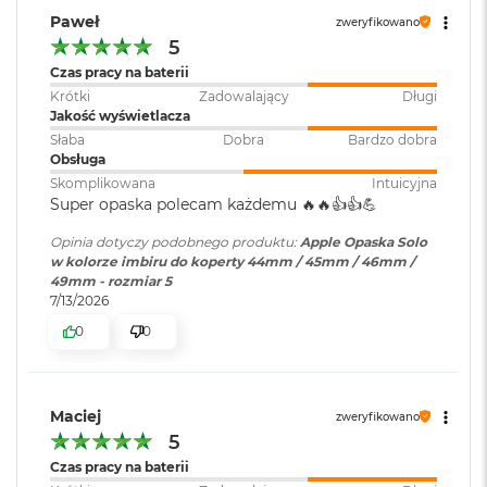
i
Paweł
zweryfikowano
r
5
K
s
Czas pracy na baterii
i
Krótki
Zadowalający
Długi
ę
Jakość wyświetlacza
ż
Słaba
Dobra
Bardzo dobra
y
Obsługa
c
Skomplikowana
Intuicyjna
o
Super opaska polecam każdemu 🔥🔥👍️👍️💪
w
a
Opinia dotyczy podobnego produktu:
Apple Opaska Solo
P
w kolorze imbiru do koperty 44mm / 45mm / 46mm /
o
49mm - rozmiar 5
ś
7/13/2026
w
i
0
0
a
t
a
Maciej
zweryfikowano
M
5
a
c
Czas pracy na baterii
B