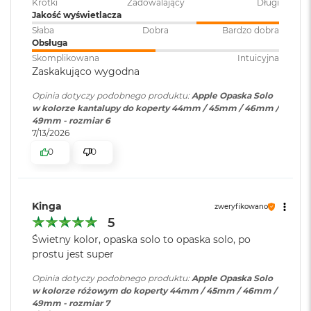
Krótki
Zadowalający
Długi
o
Jakość wyświetlacza
o
Słaba
Dobra
Bardzo dobra
k
Obsługa
A
Skomplikowana
Intuicyjna
i
Zaskakująco wygodna
r
P
Opinia dotyczy podobnego produktu:
Apple Opaska Solo
ó
w kolorze kantalupy do koperty 44mm / 45mm / 46mm /
ł
49mm - rozmiar 6
n
7/13/2026
o
c
0
0
M
a
c
Kinga
zweryfikowano
B
5
o
o
Świetny kolor, opaska solo to opaska solo, po
k
prostu jest super
A
i
Opinia dotyczy podobnego produktu:
Apple Opaska Solo
r
w kolorze różowym do koperty 44mm / 45mm / 46mm /
S
49mm - rozmiar 7