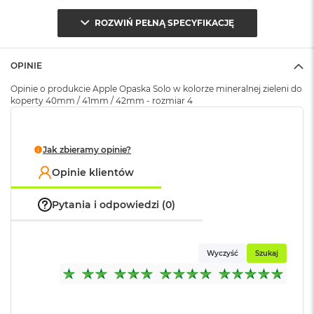
o
ROZWIŃ PEŁNĄ SPECYFIKACJĘ
k
Opakowanie
Serwisowe
A
(pudełko)
:
i
r
OPINIE
1
5
Opinie o produkcie Apple Opaska Solo w kolorze mineralnej zieleni do
koperty 40mm / 41mm / 42mm - rozmiar 4
W
e
d
Jak zbieramy opinie?
ł
u
Opinie klientów
g
k
o
Pytania i odpowiedzi (0)
l
o
r
u
Wyczyść
Szukaj
M
a
c