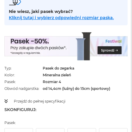
ż
ó
Nie wiesz, jaki pasek wybrać?
ł
Kliknij tutaj i wybierz odpowiedni rozmiar paska.
t
y
M
a
c
B
o
o
k
Typ
Pasek do zegarka
N
Kolor
Mineralna zieleń
e
Pasek
Rozmiar 4
o
S
Obwód nadgarstka
od 14,4cm (luźny) do 15cm (sportowy)
u
b
Przejdź do pełnej specyfikacji
t
SKONFIGURUJ:
e
l
n
Pasek:
y
R