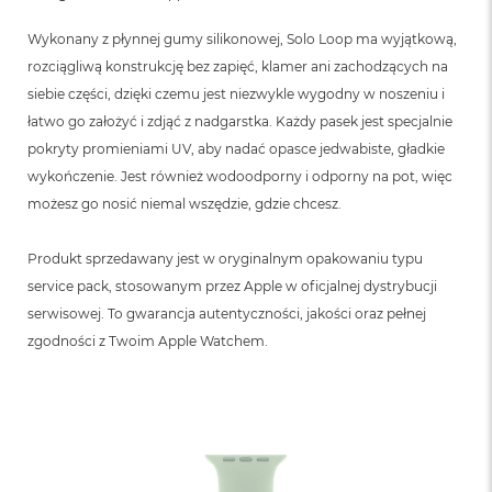
B
Wykonany z płynnej gumy silikonowej, Solo Loop ma wyjątkową,
M
rozciągliwą konstrukcję bez zapięć, klamer ani zachodzących na
a
c
siebie części, dzięki czemu jest niezwykle wygodny w noszeniu i
B
łatwo go założyć i zdjąć z nadgarstka. Każdy pasek jest specjalnie
o
pokryty promieniami UV, aby nadać opasce jedwabiste, gładkie
o
k
wykończenie. Jest również wodoodporny i odporny na pot, więc
N
możesz go nosić niemal wszędzie, gdzie chcesz.
e
o
5
Produkt sprzedawany jest w oryginalnym opakowaniu typu
1
service pack, stosowanym przez Apple w oficjalnej dystrybucji
2
G
serwisowej. To gwarancja autentyczności, jakości oraz pełnej
B
zgodności z Twoim Apple Watchem.
M
a
c
B
o
o
k