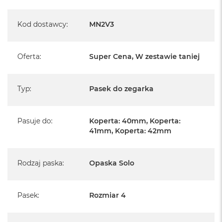
A
i
r
Kod dostawcy
:
MN2V3
M
4
Oferta
:
Super Cena, W zestawie taniej
M
a
c
B
Typ
:
Pasek do zegarka
o
o
k
A
Pasuje do
:
Koperta: 40mm, Koperta:
i
41mm, Koperta: 42mm
r
M
3
Rodzaj paska
:
Opaska Solo
M
a
c
Pasek
:
Rozmiar 4
B
o
o