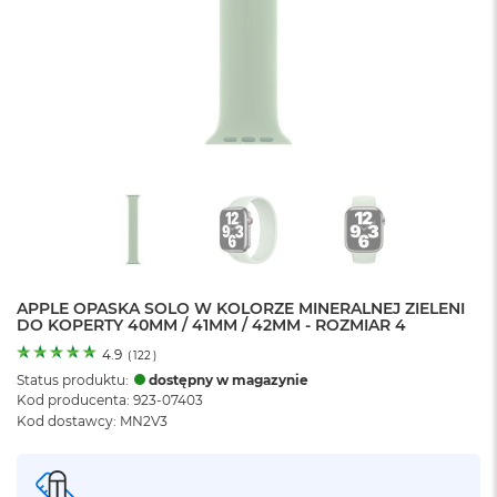
o
l
o
r
u
M
a
c
B
o
o
k
N
e
APPLE OPASKA SOLO W KOLORZE MINERALNEJ ZIELENI
o
DO KOPERTY 40MM / 41MM / 42MM - ROZMIAR 4
C
y
4.9
(
122
)
t
Status produktu:
dostępny w magazynie
r
Kod producenta: 923-07403
u
Kod dostawcy: MN2V3
s
o
w
o