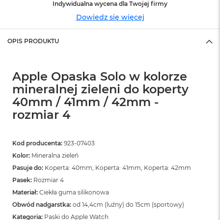
n
Indywidualna wycena dla Twojej firmy
o
Dowiedz się więcej
ś
c
i
OPIS PRODUKTU
d
y
s
Apple Opaska Solo w kolorze
k
u
mineralnej zieleni do koperty
40mm / 41mm / 42mm -
M
a
rozmiar 4
c
B
o
Kod producenta:
923-07403
o
k
Kolor:
Mineralna zieleń
N
Pasuje do:
Koperta: 40mm, Koperta: 41mm, Koperta: 42mm
e
Pasek:
Rozmiar 4
o
2
Materiał:
Ciekła guma silikonowa
5
Obwód nadgarstka:
od 14,4cm (luźny) do 15cm (sportowy)
6
G
Kategoria:
Paski do Apple Watch