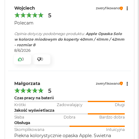
B
o
Wojciech
zweryfikowano
o
5
k
Polecam
A
i
Opinia dotyczy podobnego produktu:
Apple Opaska Solo
r
w kolorze miodowym do koperty 40mm / 41mm / 42mm
B
- rozmiar 8
ł
8/6/2026
ę
k
0
0
i
t
n
y
Małgorzata
zweryfikowano
5
M
a
Czas pracy na baterii
c
Krótki
Zadowalający
Długi
B
Jakość wyświetlacza
o
Słaba
Dobra
Bardzo dobra
o
Obsługa
k
Skomplikowana
Intuicyjna
A
Piekna kolorystycznie opaska Apple. Swietna
i