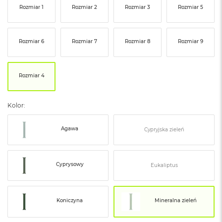
ó
Rozmiar 1
Rozmiar 2
Rozmiar 3
Rozmiar 5
ż
M
Rozmiar 6
Rozmiar 7
Rozmiar 8
Rozmiar 9
a
c
B
o
Rozmiar 4
o
k
N
Kolor:
e
o
I
Agawa
Cypryjska zieleń
n
d
y
g
Cyprysowy
Eukaliptus
o
M
a
Koniczyna
Mineralna zieleń
c
B