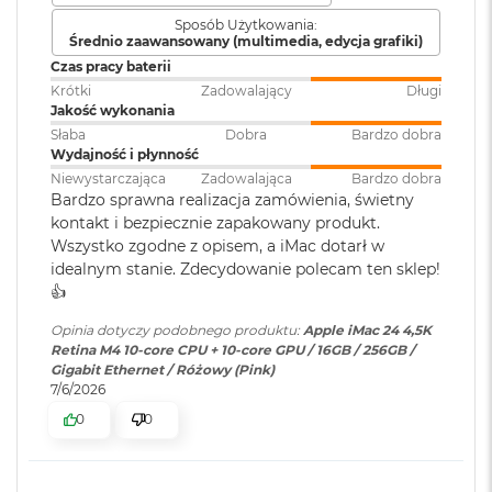
r
4
5.3
.
Sposób Użytkowania:
G
Średnio zaawansowany (multimedia, edycja grafiki)
w
WBUDOWANE ZABEZPIECZENIA I OCHRONA
Karta sieciowa
Wi-Fi 6E (802.11ax)
Czas pracy baterii
i
PRYWATNOŚCI
– Każdy Mac ma solidne zabezpieczenia
bezprzewodowa
e
Krótki
Zadowalający
Długi
strzegące przez wirusami i szkodliwym oprogramowaniem.
z
WLAN
:
Jakość wykonania
d
W razie zgubienia lub kradzieży apka Znajdź pomoże Ci
Słaba
Dobra
Bardzo dobra
n
Wydajność i płynność
odzyskać Twojego Maca. A FileVault dba o to, żeby Twoje
a
Niewystarczająca
Zadowalająca
Bardzo dobra
Obsługa
Jednoczesne wyświetlanie
s
pliki były zaszyfrowane i nikt poza Tobą nie miał do nich
Bardzo sprawna realizacja zamówienia, świetny
wyświetlaczy
:
obrazu w pełnej natywnej
z
dostępu. Ponadto w ochronie Maca pomagają bezpłatne
kontakt i bezpiecznie zapakowany produkt.
rozdzielczości na wbudowanym
a
aktualizacje zabezpieczeń.
Wszystko zgodne z opisem, a iMac dotarł w
r
wyświetlaczu w miliardzie
o
idealnym stanie. Zdecydowanie polecam ten sklep!
kolorów oraz maks. dwa
ś
wyświetlacze zewnętrzne o
👍️
ć
rozdzielczości maksymalnej 6K
Opinia dotyczy podobnego produktu:
Apple iMac 24 4,5K
przy 60 Hz
M
Retina M4 10-core CPU + 10-core GPU / 16GB / 256GB /
a
Gigabit Ethernet / Różowy (Pink)
c
7/6/2026
Odtwarzanie wideo
:
Obsługiwane formaty: m.in.
B
Wyświetlacz
0
0
o
HEVC,
H.264
, AV1 i ProRes; HDR z
o
Dolby Vision, HDR10 i HLG
Wyświetlacz 24-calowy Retina 4,5K
k
A