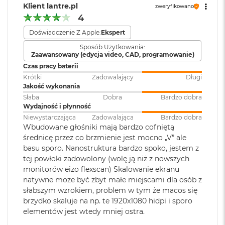
Rozdzielczość 4480 na 2520 pikseli przy 218 pikselach na cal, z
i
Klient lantre.pl
zweryfikowano
Odtwarzanie
Obsługiwane formaty: m.in.
r
4
możliwością wyświetlania miliarda kolorów
dźwięku
:
AAC, MP3,
Apple Lossless
,
FLAC
,
K
s
Doświadczenie Z Apple:
Ekspert
Dolby Digital
, Dolby Digital
Jasność 500 nitów
i
Plus i Dolby Atmos
Sposób Użytkowania:
ę
Szeroka gama kolorów (P3)
Zaawansowany (edycja video, CAD, programowanie)
ż
Czas pracy baterii
y
Technologia True Tone
Dźwięk
:
System sześciu głośników hi‑fi z
Krótki
Zadowalający
Długi
c
przetwornikami
Jakość wykonania
o
niskotonowymi w technologii
w
Słaba
Dobra
Bardzo dobra
a
force‑cancelling, Przestrzenny
Wydajność i płynność
P
dźwięk stereo, Dźwięk
Niewystarczająca
Zadowalająca
Bardzo dobra
Chip
o
przestrzenny w technologii
Wbudowane głośniki mają bardzo cofniętą
ś
Dolby Atmos, Układ trzech
średnicę przez co brzmienie jest mocno „V” ale
Apple M4
w
mikrofonów klasy studyjnej
basu sporo. Nanostruktura bardzo spoko, jestem z
i
tej powłoki zadowolony (wolę ją niż z nowszych
a
10‑rdzeniowe CPU z 6 rdzeniami zapewniającymi wydajność i 4
t
monitorów eizo flexscan) Skalowanie ekranu
rdzeniami energooszczędnymi
a
Zainstalowany
macOS
natywne może być zbyt małe miejscami dla osób z
system operacyjny
:
słabszym wzrokiem, problem w tym że macos się
8‑rdzeniowe GPU
M
brzydko skaluje na np. te 1920x1080 hidpi i sporo
a
16-rdzeniowy system Neural Engine
elementów jest wtedy mniej ostra.
c
Wersja systemu
macOS Sequoia lub nowszy
B