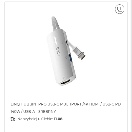
o
o
k
POR
N
e
o
S
r
e
b
r
n
y
W
e
d
ł
u
g
LINQ HUB 3IN1 PRO USB-C MULTIPORT /4K HDMI / USB-C PD
p
140W / USB-A - SREBRNY
o
j
Najszybciej u Ciebie:
11.08
e
m