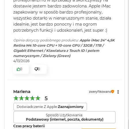
profesjonalizmu w sprzedaży a skończywszy na
r
(do 10 Gb/s),DisplayPort;
Gigabit Ethernet
e
dostawie jestem bardzo zadowolona. Apple iMac
Gniazdo słuchawkowe 3,5mm z
b
zapakowany w sposób bardzo profesjonalny,
Cztery porty Thunderbolt 4 obsługujące:
zaawansowaną obsługą
r
wszystko dotarło w nienaruszonym stanie, działa
słuchawek o wysokiej
n
Thunderbolt 4 (do 40 Gb/s)
idealnie, jest bardzo ponocny i ma ogrom
impedancji
y
potrzebnych funkcji i udoskonaleń, jest super :)
USB 4 (do 40 Gb/s)
M
Opinia dotyczy podobnego produktu:
Apple iMac 24" 4,5K
a
USB 3.1 drugiej generacji (do 10 Gb/s)
Ekran
:
24" 4,5K (4480 x 2520)
Retina M4 10-core CPU + 10-core GPU / 32GB / 1TB /
c
Gigabit Ethernet / Klawiatura z Touch ID i polem
B
DisplayPort
numerycznym / Zielony (Green)
o
4/13/2026
o
Powłoka ekranu
:
Antyrefleksyjna
k
0
0
A
i
Typ ekranu
:
LED, IPS, RETINA
r
Obsługa wyświetlaczy
Z
Marlena
zweryfikowano
ł
5
o
Jasność ekranu
:
500 nitów
t
Jednoczesne wyświetlanie obrazu w pełnej natywnej
Doświadczenie Z Apple:
Zaznajomiony
y
rozdzielczości na wbudowanym wyświetlaczu w miliardzie
Sposób Użytkowania:
kolorów oraz:
True Tone
:
TAK
Podstawowy (internet, poczta, dokumenty)
W
e
Czas pracy baterii