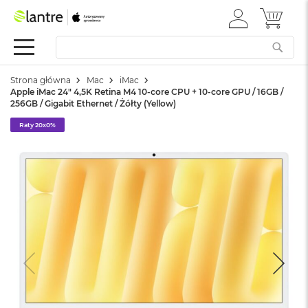
ZALOGUJ
MÓJ 
Apple
SIĘ
Festiwal
Mac
Strona główna
Mac
iMac
M
Apple iMac 24" 4,5K Retina M4 10-core CPU + 10-core GPU / 16GB /
a
256GB / Gigabit Ethernet / Żółty (Yellow)
c
B
Raty 20x0%
o
o
k
N
e
o
W
e
d
ł
u
g
k