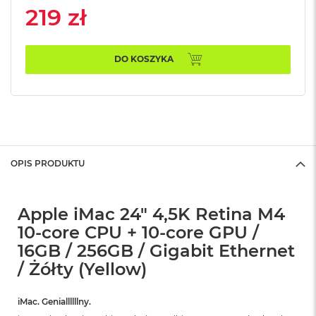
n
219 zł
o
ś
c
i
DO KOSZYKA
d
y
s
k
u
M
a
OPIS PRODUKTU
c
B
o
o
Apple iMac 24" 4,5K Retina M4
k
10-core CPU + 10-core GPU /
N
16GB / 256GB / Gigabit Ethernet
e
o
/ Żółty (Yellow)
2
5
6
iMac. Geniallllllny.
G