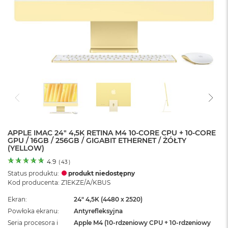
o
l
o
r
u
M
a
c
B
o
o
k
N
e
APPLE IMAC 24" 4,5K RETINA M4 10-CORE CPU + 10-CORE
GPU / 16GB / 256GB / GIGABIT ETHERNET / ŻÓŁTY
o
(YELLOW)
C
y
4.9
(
43
)
t
Status produktu:
produkt niedostępny
r
Kod producenta: Z1EKZE/A/KBUS
u
s
Ekran
24" 4,5K (4480 x 2520)
o
Powłoka ekranu
Antyrefleksyjna
w
Seria procesora i
Apple M4 (10-rdzeniowy CPU + 10-rdzeniowy
o