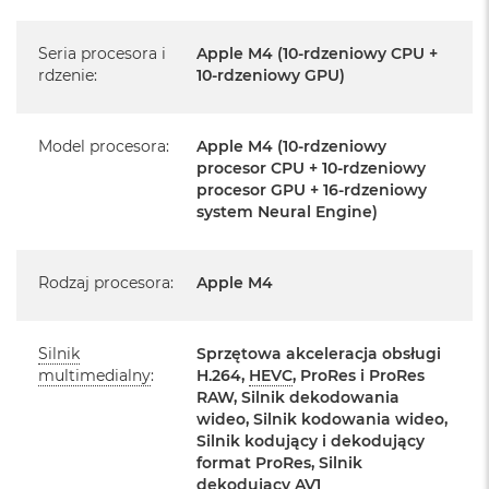
k
A
Język polski wybieramy przy pierwszym uruchomieniu
i
Seria procesora i
Apple M4 (10-rdzeniowy CPU +
urządzenia.
r
rdzenie
:
10-rdzeniowy GPU)
M
2
Zawartość zestawu:
Model procesora
:
Apple M4 (10-rdzeniowy
M
24-calowy iMac
procesor CPU + 10-rdzeniowy
a
procesor GPU + 16-rdzeniowy
c
Magic Keyboard z Touch ID
B
system Neural Engine)
o
Mysz Magic Mouse
o
k
Rodzaj procesora
:
Apple M4
Zasilacz o mocy 143W
A
i
Przewód zasilający (2 m)
r
1
Silnik
Sprzętowa akceleracja obsługi
Przewód USB‑C do ładowania
3
multimedialny
:
H.264,
HEVC
, ProRes i ProRes
RAW, Silnik dekodowania
M
wideo, Silnik kodowania wideo,
a
Silnik kodujący i dekodujący
c
format ProRes, Silnik
B
dekodujący AV1
o