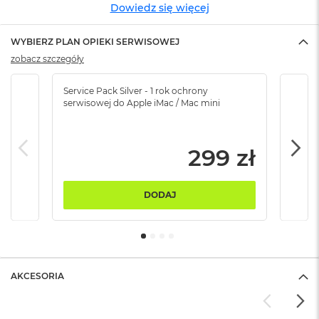
Dowiedz się więcej
ó
ż
WYBIERZ PLAN OPIEKI SERWISOWEJ
M
zobacz szczegóły
a
c
B
Service Pack Silver - 1 rok ochrony
Servi
o
serwisowej do Apple iMac / Mac mini
serw
o
k
N
299 zł
e
o
I
n
DODAJ
d
y
g
o
M
AKCESORIA
a
c
B