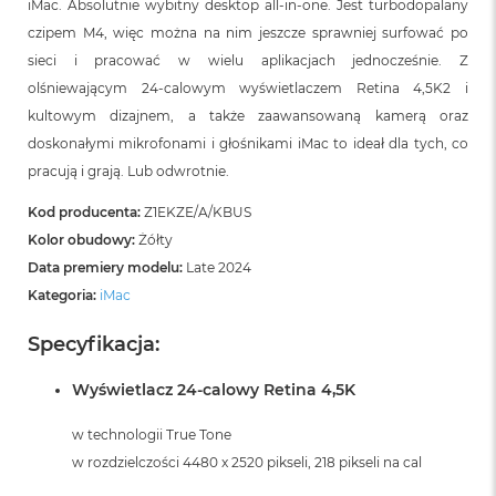
iMac. Absolutnie wybitny desktop all‑in‑one. Jest turbodopalany
B
czipem M4, więc można na nim jeszcze sprawniej surfować po
M
sieci i pracować w wielu aplikacjach jednocześnie. Z
a
olśniewającym 24‑calowym wyświetlaczem Retina 4,5K2 i
c
B
kultowym dizajnem, a także zaawansowaną kamerą oraz
o
doskonałymi mikrofonami i głośnikami iMac to ideał dla tych, co
o
pracują i grają. Lub odwrotnie.
k
N
e
Kod producenta:
Z1EKZE/A/KBUS
o
Kolor obudowy:
Żółty
5
Data premiery modelu:
Late 2024
1
2
Kategoria:
iMac
G
B
Specyfikacja:
M
Wyświetlacz 24-calowy Retina 4,5K
a
c
B
w technologii True Tone
o
w rozdzielczości 4480 x 2520 pikseli, 218 pikseli na cal
o
k