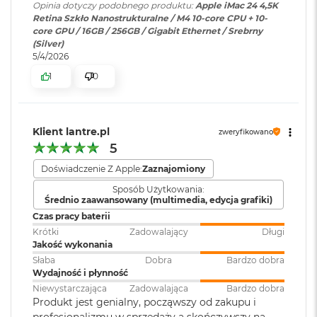
Sprzętowa akceleracja ray tracingu
Opinia dotyczy podobnego produktu:
Apple iMac 24 4,5K
operacyjnego
:
o
Retina Szkło Nanostrukturalne / M4 10-core CPU + 10-
o
120 GB/s przepustowości pamięci
core GPU / 16GB / 256GB / Gigabit Ethernet / Srebrny
k
(Silver)
A
Dołączone
Wbudowane aplikacje systemu
5/4/2026
Silnik multimedialny
i
oprogramowanie
:
macOS
r
1
0
Sprzętowa akceleracja obsługi H.264, HEVC, ProRes i ProRes RAW
P
ó
Silnik dekodowania wideo
ł
Klawiatura w
Magic Keyboard z Touch ID
n
zestawie
:
Klient lantre.pl
zweryfikowano
o
Silnik kodowania wideo
5
c
Silnik kodujący i dekodujący format ProRes
Doświadczenie Z Apple:
Zaznajomiony
Układ klawiatury
:
ANSI - Angielski US
M
Sposób Użytkowania:
a
Dekoder AV1
Średnio zaawansowany (multimedia, edycja grafiki)
c
B
Czas pracy baterii
Kolor obudowy
:
Żółty
o
Krótki
Zadowalający
Długi
o
Jakość wykonania
k
Słaba
Dobra
Bardzo dobra
Połączenia i rozbudowa
A
Połączenia i
Cztery porty Thunderbolt/USB
Wydajność i płynność
i
rozbudowa
:
4 obsługujące: Thunderbolt
Niewystarczająca
Zadowalająca
Bardzo dobra
r
Gniazdo słuchawkowe 3,5 mm z zaawansowaną obsługą
4(do 40 Gb/s),USB 4(do 40
Produkt jest genialny, począwszy od zakupu i
S
Gb/s),USB 3.1 drugiej generacji
słuchawek o wysokiej impedancji