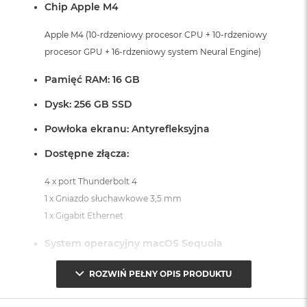
Chip Apple M4
A
i
Apple M4 (10-rdzeniowy procesor CPU + 10-rdzeniowy
r
procesor GPU + 16-rdzeniowy system Neural Engine)
M
a
Pamięć RAM: 16 GB
c
B
Dysk: 256 GB SSD
o
o
Powłoka ekranu: Antyrefleksyjna
k
A
Dostępne złącza:
i
r
4 x port Thunderbolt 4
M
5
1 x Gniazdo słuchawkowe 3,5 mm
1 x Gigabit Ethernet
M
a
System operacyjny macOS Sequoia
c
B
- lub nowszy, z darmową aktualizacją.
o
ROZWIŃ PEŁNY OPIS PRODUKTU
o
k