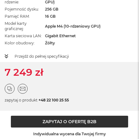
rdzenie
GPU)
ż
ó
Pojemność dysku
256 GB
ł
Pamięć RAM
16 GB
t
Model karty
y
Apple M4 (10-rdzeniowy GPU)
graficznej
Karta sieciowa LAN
Gigabit Ethernet
M
a
Kolor obudowy
Żółty
c
B
Przejdź do pełnej specyfikacji
o
o
7 249 zł
k
N
e
o
S
u
zapytaj o produkt
+48 22 100 25 55
b
t
e
l
ZAPYTAJ O OFERTĘ B2B
n
y
Indywidualna wycena dla Twojej firmy
R