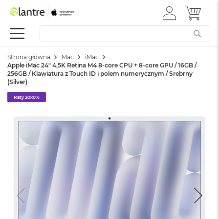
ZALOGUJ
MÓJ 
Apple
SIĘ
Festiwal
Mac
Strona główna
Mac
iMac
M
Apple iMac 24" 4,5K Retina M4 8-core CPU + 8-core GPU / 16GB /
a
256GB / Klawiatura z Touch ID i polem numerycznym / Srebrny
c
(Silver)
B
o
Raty 20x0%
o
k
N
e
o
W
e
d
ł
u
g
k