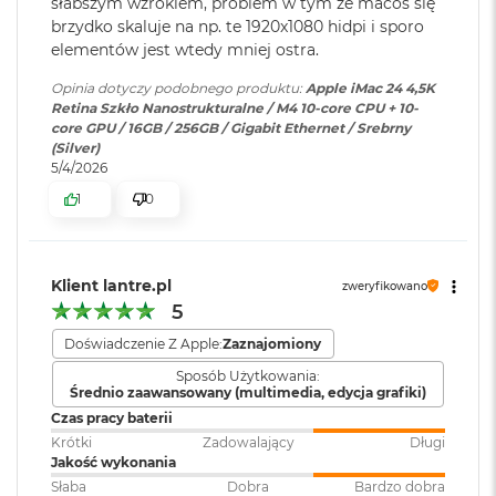
słabszym wzrokiem, problem w tym że macos się
mikrofonów klasy studyjnej
o
brzydko skaluje na np. te 1920x1080 hidpi i sporo
8‑rdzeniowe GPU/p>
o
elementów jest wtedy mniej ostra.
k
16-rdzeniowy system Neural Engine
A
Zainstalowany
macOS
Opinia dotyczy podobnego produktu:
Apple iMac 24 4,5K
i
system operacyjny
:
Sprzętowa akceleracja ray tracingu
Retina Szkło Nanostrukturalne / M4 10-core CPU + 10-
r
core GPU / 16GB / 256GB / Gigabit Ethernet / Srebrny
P
(Silver)
120 GB/s przepustowości pamięci
ó
5/4/2026
Wersja systemu
macOS Sequoia lub nowszy
ł
Silnik multimedialny
n
operacyjnego
:
1
0
o
c
Sprzętowa akceleracja obsługi H.264, HEVC, ProRes i ProRes RAW
Dołączone
Wbudowane aplikacje systemu
Silnik dekodowania wideo
M
Klient lantre.pl
zweryfikowano
oprogramowanie
:
macOS
a
5
c
Silnik kodowania wideo
B
Doświadczenie Z Apple:
Zaznajomiony
o
Silnik kodujący i dekodujący format ProRes
Klawiatura w
Magic Keyboard z Touch ID i
Sposób Użytkowania:
o
zestawie
:
polem numerycznym
Średnio zaawansowany (multimedia, edycja grafiki)
k
Dekoder AV1
A
Czas pracy baterii
i
Krótki
Zadowalający
Długi
Układ klawiatury
:
ISO - Angielski PL
r
Jakość wykonania
S
Słaba
Dobra
Bardzo dobra