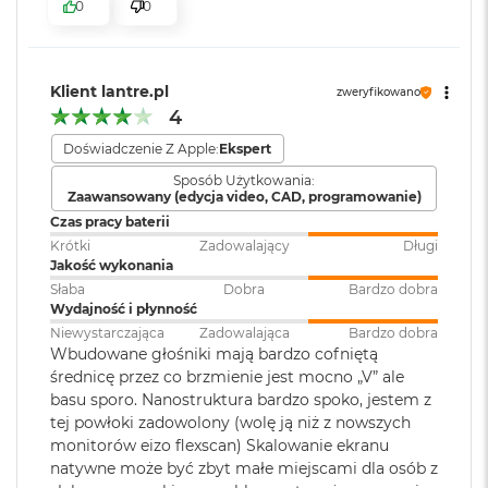
rozdzielczości maksymalnej 6K
0
0
i
Wyświetlacz
przy 60 Hz
r
K
Wyświetlacz 24-calowy Retina 4,5K
s
i
Klient lantre.pl
Odtwarzanie wideo
:
Obsługiwane formaty: m.in.
zweryfikowano
Rozdzielczość 4480 na 2520 pikseli przy 218 pikselach na cal, z
ę
4
HEVC,
H.264
, AV1 i ProRes; HDR z
ż
możliwością wyświetlania miliarda kolorów
Dolby Vision, HDR10 i HLG
y
Doświadczenie Z Apple:
Ekspert
c
Jasność 500 nitów
Sposób Użytkowania:
o
Zaawansowany (edycja video, CAD, programowanie)
Odtwarzanie
Obsługiwane formaty: m.in.
w
Szeroka gama kolorów (P3)
Czas pracy baterii
a
dźwięku
:
AAC, MP3,
Apple Lossless
,
FLAC
,
Krótki
Zadowalający
Długi
P
Dolby Digital
, Dolby Digital
Technologia True Tone
Jakość wykonania
o
Plus i Dolby Atmos
ś
Słaba
Dobra
Bardzo dobra
w
Wydajność i płynność
i
Niewystarczająca
Zadowalająca
Bardzo dobra
Dźwięk
:
System sześciu głośników hi‑fi z
a
Wbudowane głośniki mają bardzo cofniętą
Chip
t
przetwornikami
średnicę przez co brzmienie jest mocno „V” ale
a
niskotonowymi w technologii
basu sporo. Nanostruktura bardzo spoko, jestem z
Apple M4
force‑cancelling, Przestrzenny
tej powłoki zadowolony (wolę ją niż z nowszych
M
dźwięk stereo, Dźwięk
monitorów eizo flexscan) Skalowanie ekranu
a
8‑rdzeniowe CPU z 4 rdzeniami zapewniającymi wydajność i 4
przestrzenny w technologii
c
natywne może być zbyt małe miejscami dla osób z
rdzeniami energooszczędnymi
Dolby Atmos, Układ trzech
B