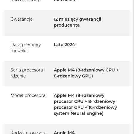
k
A
Posiada fabryczne opakowanie
i
Gwarancja
:
12 miesięcy gwarancji
r
Posiada system operacyjny macOS w języku
M
producenta
polskim oraz polskie menu
2
Język polski wybieramy przy pierwszym uruchomieniu
M
Data premiery
Late 2024
urządzenia.
a
modelu
:
c
B
Zawartość zestawu:
o
o
Seria procesora i
Apple M4 (8-rdzeniowy CPU +
24-calowy iMac
k
rdzenie
:
8-rdzeniowy GPU)
A
Magic Keyboard z Touch ID i polem numerycznym
i
r
Mysz Magic Mouse
1
Model procesora
:
Apple M4 (8-rdzeniowy
3
procesor CPU + 8-rdzeniowy
Zasilacz o mocy 143W
procesor GPU + 16-rdzeniowy
M
system Neural Engine)
Przewód zasilający (2 m)
a
c
Przewód USB‑C do ładowania
B
Rodzaj procesora
:
Apple M4
o