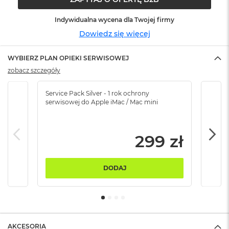
ó
ż
Indywidualna wycena dla Twojej firmy
Dowiedz się więcej
M
a
c
WYBIERZ PLAN OPIEKI SERWISOWEJ
B
zobacz szczegóły
o
o
k
Service Pack Silver - 1 rok ochrony
Servi
N
serwisowej do Apple iMac / Mac mini
serw
e
o
I
299 zł
n
d
y
g
DODAJ
o
M
a
c
B
AKCESORIA