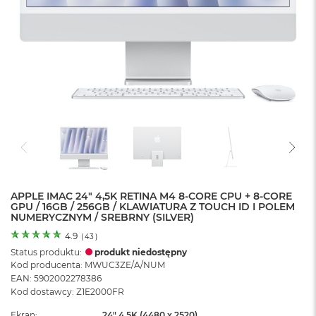
o
l
o
r
u
M
a
c
B
o
o
k
N
e
APPLE IMAC 24" 4,5K RETINA M4 8-CORE CPU + 8-CORE
o
GPU / 16GB / 256GB / KLAWIATURA Z TOUCH ID I POLEM
C
NUMERYCZNYM / SREBRNY (SILVER)
y
t
4.9
(
43
)
r
Status produktu:
produkt niedostępny
u
Kod producenta: MWUC3ZE/A/NUM
s
EAN: 5902002278386
o
Kod dostawcy: Z1E2000FR
w
o
Ekran
24" 4,5K (4480 x 2520)