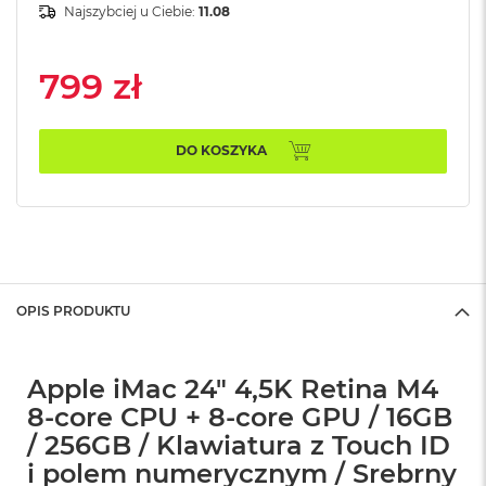
n
Najszybciej u Ciebie:
11.08
o
ś
c
799 zł
i
d
y
s
DO KOSZYKA
k
u
M
a
c
B
o
OPIS PRODUKTU
o
k
N
e
Apple iMac 24" 4,5K Retina M4
o
8-core CPU + 8-core GPU / 16GB
2
5
/ 256GB / Klawiatura z Touch ID
6
i polem numerycznym / Srebrny
G