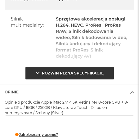
o
k
A
Silnik
Sprzętowa akceleracja obsługi
i
multimedialny
:
H.264,
HEVC
, ProRes i ProRes
r
Najważniejsze cechy:
RAW, Silnik dekodowania
1
wideo, Silnik kodowania wideo,
5
Silnik kodujący i dekodujący
PASUJE WSZĘDZIE
– Ten zaskakująco smukły, dostępny w
format ProRes, Silnik
W
siedmiu wspaniałych kolorach desktop all‑in‑one będzie
e
dekodujący AV1
d
ozdobą, gdziekolwiek się pojawi.
ł
u
ROZWIŃ PEŁNĄ SPECYFIKACJĘ
TURBODOPALANY CZIPEM M4
– Z czipem Apple M4
Pamięć RAM
:
16 GB
g
zrobisz więcej szybciej. Bawisz się czy pracujesz, edytujesz
k
o
zdjęcia, tworzysz prezentacje czy grasz – wszystko śmiga.
OPINIE
l
Typ pamięci
:
Zunifikowana
o
SPEKTAKULARNY WYŚWIETLACZ
– 24‑calowy
Opinie o produkcie Apple iMac 24" 4,5K Retina M4 8-core CPU + 8-
r
core GPU / 16GB / 256GB / Klawiatura z Touch ID i polem
1
wyświetlacz Retina 4,5K
ma 500 nitów jasności i
u
numerycznym / Srebrny (Silver)
Przepustowość
odwzorowuje nawet miliard kolorów. A szkło
120 GB/s
pamięci
:
M
nanostrukturalne zmniejsza odbicie światła i redukuje
a
odblaski. Opcja dostępna w modelach z 4 portami w
c
Jak zbieramy opinie?