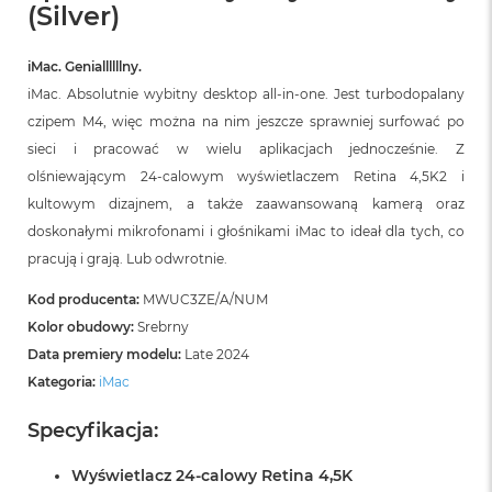
(Silver)
B
M
iMac. Geniallllllny.
a
c
iMac. Absolutnie wybitny desktop all‑in‑one. Jest turbodopalany
B
czipem M4, więc można na nim jeszcze sprawniej surfować po
o
sieci i pracować w wielu aplikacjach jednocześnie. Z
o
k
olśniewającym 24‑calowym wyświetlaczem Retina 4,5K2 i
N
kultowym dizajnem, a także zaawansowaną kamerą oraz
e
o
doskonałymi mikrofonami i głośnikami iMac to ideał dla tych, co
5
pracują i grają. Lub odwrotnie.
1
2
Kod producenta:
MWUC3ZE/A/NUM
G
Kolor obudowy:
Srebrny
B
Data premiery modelu:
Late 2024
M
Kategoria:
iMac
a
c
Specyfikacja:
B
o
o
Wyświetlacz 24-calowy Retina 4,5K
k