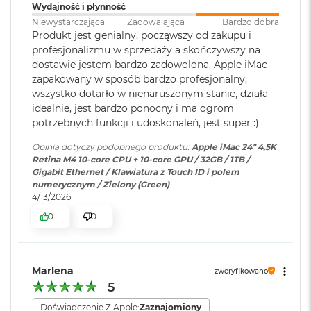
r
Wydajność i płynność
Połączenia i rozbudowa
e
Kolor obudowy
:
Srebrny
Niewystarczająca
Zadowalająca
Bardzo dobra
b
Produkt jest genialny, począwszy od zakupu i
r
Gniazdo słuchawkowe 3,5 mm z zaawansowaną obsługą
profesjonalizmu w sprzedaży a skończywszy na
n
słuchawek o wysokiej impedancji
y
dostawie jestem bardzo zadowolona. Apple iMac
Połączenia i
Dwa porty Thunderbolt/USB 4
Dwa porty Thunderbolt 4 (USB-C) obsługujące:
zapakowany w sposób bardzo profesjonalny,
rozbudowa
:
obsługujące: Thunderbolt 4(do
M
wszystko dotarło w nienaruszonym stanie, działa
40 Gb/s),USB 4(do 40 Gb/s),USB
Thunderbolt 4 (do 40 Gb/s)
a
3.1 drugiej generacji (do 10
idealnie, jest bardzo ponocny i ma ogrom
c
Gb/s),DisplayPort; Gniazdo
potrzebnych funkcji i udoskonaleń, jest super :)
B
USB 4 (do 40 Gb/s)
słuchawkowe 3,5 mm z
o
Opinia dotyczy podobnego produktu:
Apple iMac 24" 4,5K
zaawansowaną obsługą
o
USB 3.1 drugiej generacji (do 10 Gb/s)
Retina M4 10-core CPU + 10-core GPU / 32GB / 1TB /
słuchawek o wysokiej
k
Gigabit Ethernet / Klawiatura z Touch ID i polem
impedancji
A
DisplayPort
numerycznym / Zielony (Green)
i
4/13/2026
r
Z
0
0
Ekran
:
24" 4,5K (4480 x 2520)
ł
o
t
Obsługa wyświetlaczy
y
Powłoka ekranu
:
Antyrefleksyjna
Marlena
zweryfikowano
5
W
Jednoczesne wyświetlanie obrazu w pełnej natywnej
e
Doświadczenie Z Apple:
Zaznajomiony