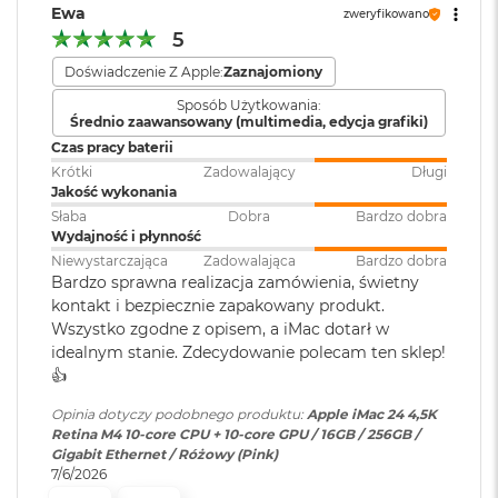
zyskać dodatkowe miejsce do wyświetlenia efektów swojej
r
słuchawek o wysokiej
Ewa
zweryfikowano
G
pracy, możesz podłączyć nawet dwa wyświetlacze
impedancji
5
w
zewnętrzne 6K. A bezproblemową łączność
i
Doświadczenie Z Apple:
Zaznajomiony
bezprzewodową zapewniają interfejsy Wi‑Fi 6E i Bluetooth
e
Moduł Bluetooth
:
Bluetooth 5.3
Sposób Użytkowania:
z
4
5.3
.
Średnio zaawansowany (multimedia, edycja grafiki)
d
Czas pracy baterii
n
WBUDOWANE ZABEZPIECZENIA I OCHRONA
a
Krótki
Zadowalający
Długi
Karta sieciowa LAN
:
Brak
PRYWATNOŚCI
– Każdy Mac ma solidne zabezpieczenia
s
Jakość wykonania
z
strzegące przez wirusami i szkodliwym oprogramowaniem.
Słaba
Dobra
Bardzo dobra
a
Wydajność i płynność
W razie zgubienia lub kradzieży apka Znajdź pomoże Ci
r
Karta sieciowa
Wi-Fi 6E (802.11ax)
Niewystarczająca
Zadowalająca
Bardzo dobra
odzyskać Twojego Maca. A FileVault dba o to, żeby Twoje
o
bezprzewodowa
Bardzo sprawna realizacja zamówienia, świetny
ś
WLAN
pliki były zaszyfrowane i nikt poza Tobą nie miał do nich
:
kontakt i bezpiecznie zapakowany produkt.
ć
dostępu. Ponadto w ochronie Maca pomagają bezpłatne
Wszystko zgodne z opisem, a iMac dotarł w
aktualizacje zabezpieczeń.
M
idealnym stanie. Zdecydowanie polecam ten sklep!
Obsługa
Jednoczesne wyświetlanie
a
👍️
wyświetlaczy
:
obrazu w pełnej natywnej
c
rozdzielczości na wbudowanym
B
Opinia dotyczy podobnego produktu:
Apple iMac 24 4,5K
o
wyświetlaczu w miliardzie
Retina M4 10-core CPU + 10-core GPU / 16GB / 256GB /
o
Gigabit Ethernet / Różowy (Pink)
kolorów oraz obsługa jednego
k
7/6/2026
wyświetlacza zewnętrznego o
A