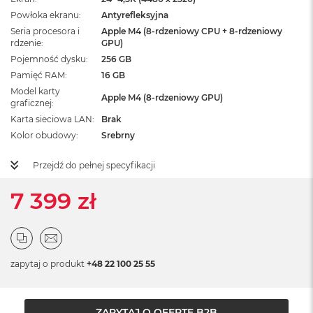
ż
Powłoka ekranu
Antyrefleksyjna
ó
Seria procesora i
ł
Apple M4 (8-rdzeniowy CPU + 8-rdzeniowy
rdzenie
GPU)
t
y
Pojemność dysku
256 GB
Pamięć RAM
16 GB
M
Model karty
a
Apple M4 (8-rdzeniowy GPU)
graficznej
c
Karta sieciowa LAN
Brak
B
o
Kolor obudowy
Srebrny
o
k
Przejdź do pełnej specyfikacji
N
e
7 399 zł
o
S
u
b
t
e
zapytaj o produkt
+48 22 100 25 55
l
n
y
R
ZAPYTAJ O OFERTĘ B2B