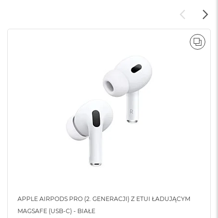
o
o
k
N
e
o
POR
S
r
e
b
r
n
y
W
e
d
ł
u
g
p
o
j
APPLE AIRPODS PRO (2. GENERACJI) Z ETUI ŁADUJĄCYM
e
MAGSAFE (USB-C) - BIAŁE
m