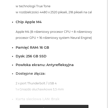
A
w technologii True Tone
i
w rozdzielczości 4480 x 2520 pikseli, 218 pikseli na cal
r
M
Chip Apple M4
a
c
Apple M4 (8-rdzeniowy procesor CPU + 8-rdzeniowy
B
procesor GPU + 16-rdzeniowy system Neural Engine)
o
o
Pamięć RAM: 16 GB
k
A
Dysk: 256 GB SSD
i
r
Powłoka ekranu: Antyrefleksyjna
M
5
Dostępne złącza:
M
a
2 x port Thunderbolt / USB 4
c
1 x Gniazdo słuchawkowe 3,5 mm
B
o
Karta sieciowa LAN: Brak
o
k
System operacyjny macOS Sequoia