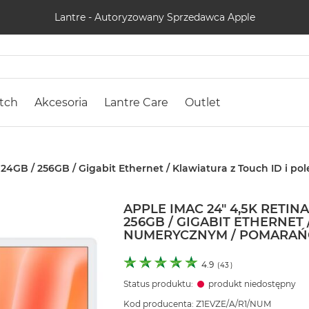
Lantre - Autoryzowany Sprzedawca Apple
tch
Akcesoria
Lantre Care
Outlet
 / 24GB / 256GB / Gigabit Ethernet / Klawiatura z Touch ID 
APPLE IMAC 24" 4,5K RETINA
256GB / GIGABIT ETHERNET
NUMERYCZNYM / POMARAŃ
4.9
(
43
)
Status produktu:
produkt niedostępny
Kod producenta: Z1EVZE/A/R1/NUM