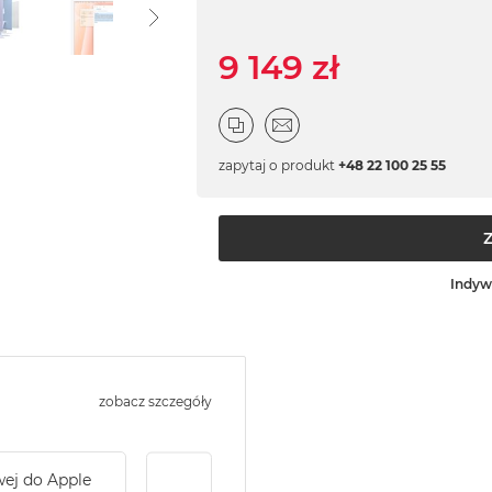
9 149 zł
zapytaj o produkt
+48 22 100 25 55
Indyw
zobacz szczegóły
wej do Apple
Service Pack Gold - 2 lata ochrony serwi