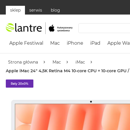
sklep
serwis
blog
Apple
Festiwal
Apple Festiwal
Mac
iPhone
iPad
Apple Wa
Mac
MacBook
Neo
Strona główna
Mac
iMac
Według
Apple iMac 24" 4,5K Retina M4 10-core CPU + 10-core GPU
koloru
MacBook
Raty 20x0%
Neo
Cytrusowożółty
MacBook
Neo
Subtelny
Róż