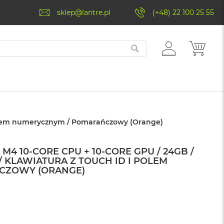
sklep@lantre.pl
(+48) 22 100 25 55
ZALOGUJ
MÓJ 
SIĘ
i polem numerycznym / Pomarańczowy (Orange)
 M4 10-CORE CPU + 10-CORE GPU / 24GB /
 / KLAWIATURA Z TOUCH ID I POLEM
CZOWY (ORANGE)