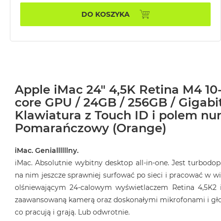
MacBook
DO KOSZYKA
Air
32GB
RAM
Według
pojemności
dysku
Apple iMac 24" 4,5K Retina M4 10
MacBook
core GPU / 24GB / 256GB / Gigabit
Air
Klawiatura z Touch ID i polem n
256GB
Pomarańczowy (Orange)
MacBook
Air
iMac. Geniallllllny.
512GB
iMac. Absolutnie wybitny desktop all‑in‑one. Jest turbod
MacBook
na nim jeszcze sprawniej surfować po sieci i pracować w wi
Air
olśniewającym 24‑calowym wyświetlaczem Retina 4,5K2 
1TB
zaawansowaną kamerą oraz doskonałymi mikrofonami i głośn
MacBook
co pracują i grają. Lub odwrotnie.
Air