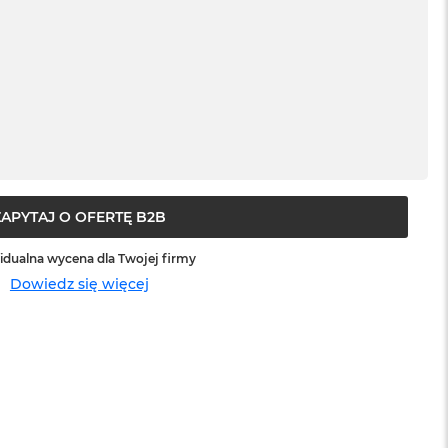
ZAPYTAJ O OFERTĘ B2B
idualna wycena dla Twojej firmy
Dowiedz się więcej
sowej do Apple
Service Pack Platinum - 3 lata ochrony