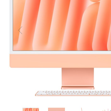
MacBook
Neo
Indygo
MacBook
Neo
Srebrny
Według
pojemności
dysku
MacBook
Neo
256GB
MacBook
Neo
512GB
MacBook
Air
MacBook