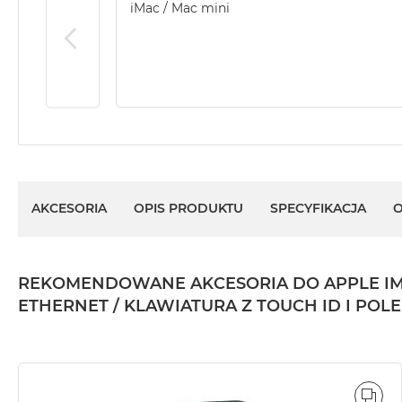
Według
iMac / Mac mini
koloru
MacBook
Air
Błękitny
MacBook
Air
Gwiezdna
szarość
MacBook
AKCESORIA
OPIS PRODUKTU
SPECYFIKACJA
O
Air
Księżycowa
Poświata
REKOMENDOWANE AKCESORIA DO APPLE IMAC 2
MacBook
ETHERNET / KLAWIATURA Z TOUCH ID I P
Air
Północ
MacBook
Air
Srebrny