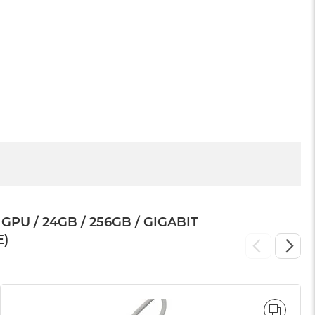
Apple iMac / Mac mini
799 zł
PU / 24GB / 256GB / GIGABIT
E)