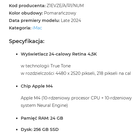
2TB
Kod producenta:
Z1EVZE/A/R1/NUM
MacBook
Kolor obudowy:
Pomarańczowy
Air
Data premiery modelu:
Late 2024
4TB
Kategoria:
iMac
MacBook
Specyfikacja:
Pro
MacBook
Wyświetlacz 24-calowy Retina 4,5K
Pro
14
w technologii True Tone
MacBook
w rozdzielczości 4480 x 2520 pikseli, 218 pikseli na cal
Pro
16
Chip Apple M4
Według
Apple M4 (10-rdzeniowy procesor CPU + 10-rdzeniowy
koloru
system Neural Engine)
MacBook
Pro
Pamięć RAM: 24 GB
Gwiezdna
Czerń
Dysk: 256 GB SSD