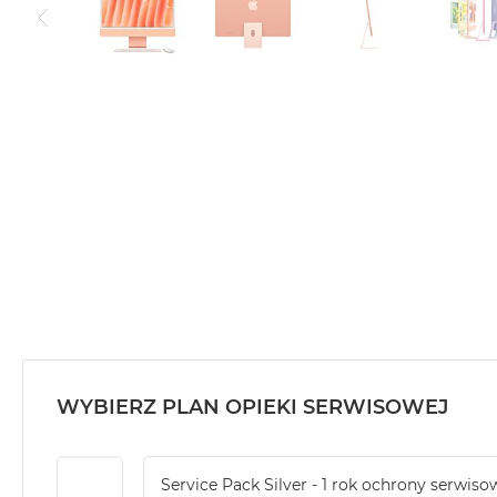
Air
M5
MacBook
Air
M4
MacBook
Air
M3
MacBook
Air
M2
MacBook
Air
13
WYBIERZ PLAN OPIEKI SERWISOWEJ
MacBook
Air
15
Service Pack Silver - 1 rok ochrony serwiso