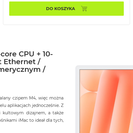
DO KOSZYKA
-core CPU + 10-
 Ethernet /
umerycznym /
opalany czipem M4, więc można
elu aplikacjach jednocześnie. Z
i kultowym dizajnem, a także
ikami iMac to ideał dla tych,