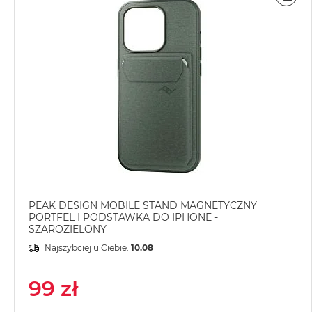
POR
MacBook
Air
Złoty
Według
pamięci
RAM
MacBook
Air
8GB
RAM
MacBook
Air
PEAK DESIGN MOBILE STAND MAGNETYCZNY
PORTFEL I PODSTAWKA DO IPHONE -
16GB
SZAROZIELONY
RAM
Najszybciej u Ciebie:
10.08
MacBook
Air
99 zł
24GB
RAM