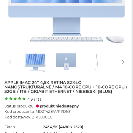
o
l
o
r
u
M
a
c
B
o
o
k
N
e
APPLE IMAC 24" 4,5K RETINA SZKŁO
o
NANOSTRUKTURALNE / M4 10-CORE CPU + 10-CORE GPU /
C
32GB / 1TB / GIGABIT ETHERNET / NIEBIESKI (BLUE)
y
t
4.9
(
43
)
r
Status produktu:
produkt niedostępny
u
Kod producenta: MD2T4ZE/A/R1/D1/S1
s
Kod dostawcy: Z1K5000EC
o
w
Ekran
24" 4,5K (4480 x 2520)
o