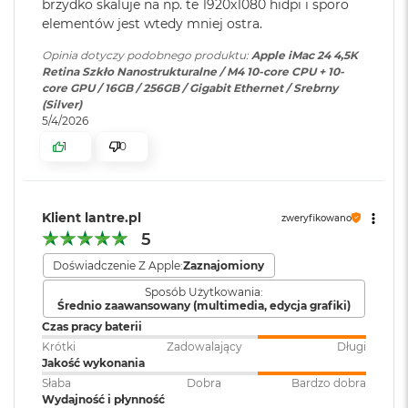
brzydko skaluje na np. te 1920x1080 hidpi i sporo
Zainstalowany
macOS
o
elementów jest wtedy mniej ostra.
system operacyjny
:
16-rdzeniowy system Neural Engine
o
k
Opinia dotyczy podobnego produktu:
Apple iMac 24 4,5K
Sprzętowa akceleracja ray tracingu
A
Retina Szkło Nanostrukturalne / M4 10-core CPU + 10-
i
Wersja systemu
macOS Sequoia lub nowszy
core GPU / 16GB / 256GB / Gigabit Ethernet / Srebrny
120 GB/s przepustowości pamięci
r
operacyjnego
:
(Silver)
P
5/4/2026
ó
Silnik multimedialny
ł
1
0
n
Dołączone
Wbudowane aplikacje systemu
Sprzętowa akceleracja obsługi H.264, HEVC, ProRes i ProRes RAW
o
oprogramowanie
:
macOS
c
Silnik dekodowania wideo
Klient lantre.pl
zweryfikowano
M
5
Klawiatura w
Magic Keyboard z Touch ID
Silnik kodowania wideo
a
zestawie
:
c
Doświadczenie Z Apple:
Zaznajomiony
Silnik kodujący i dekodujący format ProRes
B
Sposób Użytkowania:
o
Średnio zaawansowany (multimedia, edycja grafiki)
Dekoder AV1
o
Układ klawiatury
:
ISO - Angielski PL
k
Czas pracy baterii
A
Krótki
Zadowalający
Długi
i
Jakość wykonania
r
Kolor obudowy
:
Niebieski
Słaba
Dobra
Bardzo dobra
S
Wydajność i płynność
Połączenia i rozbudowa