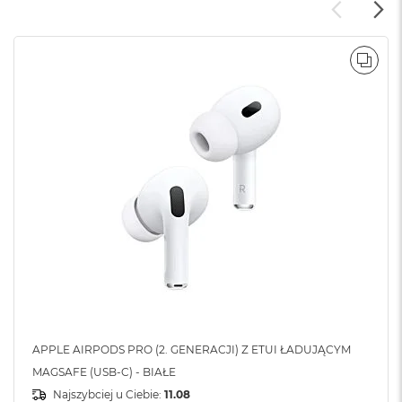
o
o
k
N
e
POR
o
S
r
e
b
r
n
y
W
e
d
ł
u
g
p
o
APPLE AIRPODS PRO (2. GENERACJI) Z ETUI ŁADUJĄCYM
j
MAGSAFE (USB-C) - BIAŁE
e
m
Najszybciej u Ciebie:
11.08