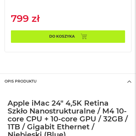
n
o
ś
799 zł
c
i
d
y
DO KOSZYKA
s
k
u
M
a
c
B
OPIS PRODUKTU
o
o
k
N
Apple iMac 24" 4,5K Retina
e
Szkło Nanostrukturalne / M4 10-
o
core CPU + 10-core GPU / 32GB /
2
5
1TB / Gigabit Ethernet /
6
Niebieski (Blue)
G