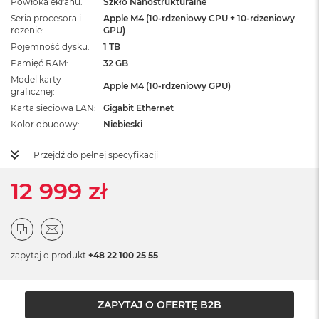
Powłoka ekranu
Szkło Nanostrukturalne
ż
Seria procesora i
Apple M4 (10-rdzeniowy CPU + 10-rdzeniowy
ó
rdzenie
GPU)
ł
t
Pojemność dysku
1 TB
y
Pamięć RAM
32 GB
Model karty
M
Apple M4 (10-rdzeniowy GPU)
graficznej
a
Karta sieciowa LAN
Gigabit Ethernet
c
B
Kolor obudowy
Niebieski
o
o
Przejdź do pełnej specyfikacji
k
N
12 999 zł
e
o
S
u
b
t
zapytaj o produkt
+48 22 100 25 55
e
l
n
y
ZAPYTAJ O OFERTĘ B2B
R