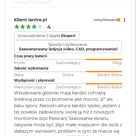
i
Odtwarzanie wideo
:
Obsługiwane formaty: m.in.
r
Wyświetlacz 24-calowy Retina 4,5K
HEVC,
H.264
, AV1 i ProRes; HDR z
K
Dolby Vision, HDR10 i HLG
Klient lantre.pl
s
zweryfikowano
Rozdzielczość 4480 na 2520 pikseli przy 218 pikselach na cal, z
i
4
możliwością wyświetlania miliarda kolorów
ę
Doświadczenie Z Apple:
Ekspert
ż
Odtwarzanie
Obsługiwane formaty: m.in.
Jasność 500 nitów
y
dźwięku
:
AAC, MP3,
Apple Lossless
,
FLAC
,
Sposób Użytkowania:
c
Zaawansowany (edycja video, CAD, programowanie)
Dolby Digital
, Dolby Digital
Szeroka gama kolorów (P3)
o
Czas pracy baterii
Plus i Dolby Atmos
w
Technologia True Tone
Krótki
Zadowalający
Długi
a
Jakość wykonania
P
o
Słaba
Dobra
Bardzo dobra
Dźwięk
:
System sześciu głośników hi‑fi z
ś
Wydajność i płynność
przetwornikami
w
Niewystarczająca
Zadowalająca
Bardzo dobra
niskotonowymi w technologii
Chip
i
Wbudowane głośniki mają bardzo cofniętą
force‑cancelling, Przestrzenny
a
średnicę przez co brzmienie jest mocno „V” ale
dźwięk stereo, Dźwięk
t
Apple M4
basu sporo. Nanostruktura bardzo spoko, jestem z
przestrzenny w technologii
a
tej powłoki zadowolony (wolę ją niż z nowszych
Dolby Atmos, Układ trzech
10‑rdzeniowe CPU z 6 rdzeniami zapewniającymi wydajność i 4
monitorów eizo flexscan) Skalowanie ekranu
M
mikrofonów klasy studyjnej
rdzeniami energooszczędnymi
a
natywne może być zbyt małe miejscami dla osób z
c
słabszym wzrokiem, problem w tym że macos się
10‑rdzeniowe GPU
B