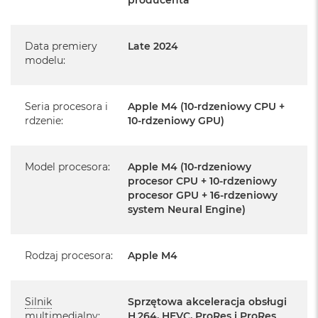
Posiada fabryczne opakowanie
k
A
Posiada system operacyjny macOS w języku
i
polskim oraz polskie menu
r
Data premiery
Late 2024
M
modelu
:
Język polski wybieramy przy pierwszym uruchomieniu
2
urządzenia.
M
Seria procesora i
Apple M4 (10-rdzeniowy CPU +
a
Zawartość zestawu:
rdzenie
:
10-rdzeniowy GPU)
c
B
o
24-calowy iMac
o
Model procesora
:
Apple M4 (10-rdzeniowy
k
Magic Keyboard z Touch ID
procesor CPU + 10-rdzeniowy
A
procesor GPU + 16-rdzeniowy
i
Mysz Magic Mouse
system Neural Engine)
r
1
Zasilacz o mocy 143W
3
Przewód zasilający (2 m)
Rodzaj procesora
:
Apple M4
M
a
Przewód USB‑C do ładowania
c
Silnik
Sprzętowa akceleracja obsługi
B
multimedialny
:
H.264,
HEVC
, ProRes i ProRes
o