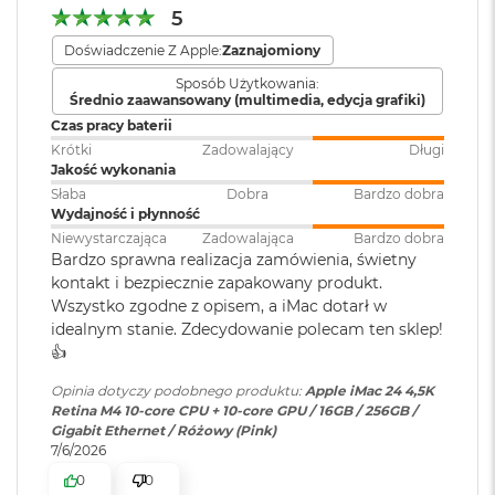
r
5
zewnętrzne 6K. A bezproblemową łączność
G
Moduł Bluetooth
:
Bluetooth 5.3
w
Doświadczenie Z Apple:
Zaznajomiony
bezprzewodową zapewniają interfejsy Wi‑Fi 6E i Bluetooth
i
4
5.3
.
Sposób Użytkowania:
e
Średnio zaawansowany (multimedia, edycja grafiki)
Karta sieciowa LAN
:
Gigabit Ethernet
z
WBUDOWANE ZABEZPIECZENIA I OCHRONA
Czas pracy baterii
d
n
PRYWATNOŚCI
– Każdy Mac ma solidne zabezpieczenia
Krótki
Zadowalający
Długi
a
Jakość wykonania
strzegące przez wirusami i szkodliwym oprogramowaniem.
Karta sieciowa
Wi-Fi 6E (802.11ax)
s
Słaba
Dobra
Bardzo dobra
bezprzewodowa
W razie zgubienia lub kradzieży apka Znajdź pomoże Ci
z
Wydajność i płynność
WLAN
:
a
odzyskać Twojego Maca. A FileVault dba o to, żeby Twoje
Niewystarczająca
Zadowalająca
Bardzo dobra
r
Bardzo sprawna realizacja zamówienia, świetny
pliki były zaszyfrowane i nikt poza Tobą nie miał do nich
o
kontakt i bezpiecznie zapakowany produkt.
dostępu. Ponadto w ochronie Maca pomagają bezpłatne
ś
Obsługa
Jednoczesne wyświetlanie
Wszystko zgodne z opisem, a iMac dotarł w
ć
aktualizacje zabezpieczeń.
wyświetlaczy
:
obrazu w pełnej natywnej
idealnym stanie. Zdecydowanie polecam ten sklep!
rozdzielczości na wbudowanym
M
👍️
wyświetlaczu w miliardzie
a
kolorów oraz maks. dwa
c
Opinia dotyczy podobnego produktu:
Apple iMac 24 4,5K
wyświetlacze zewnętrzne o
B
Retina M4 10-core CPU + 10-core GPU / 16GB / 256GB /
rozdzielczości maksymalnej 6K
o
Gigabit Ethernet / Różowy (Pink)
przy 60 Hz
o
7/6/2026
k
0
0
Wyświetlacz
A