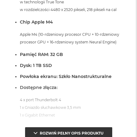
w technologii True Tone
A
w rozdzielczości 4480 x 2520 pikseli, 218 pikseli na cal
i
r
Chip Apple M4
M
a
Apple M4 (10-rdzeniowy procesor CPU + 10-rdzeniowy
c
procesor GPU + 16-rdzeniowy system Neural Engine)
B
o
Pamięć RAM: 32 GB
o
k
Dysk: 1 TB SSD
A
i
Powłoka ekranu: Szkło Nanostrukturalne
r
M
Dostępne złącza:
5
M
4 x port Thunderbolt 4
a
1 x Gniazdo słuchawkowe 3,5 mm
c
1 x Gigabit Ethernet
B
o
o
System operacyjny macOS Sequoia
k
ROZWIŃ PEŁNY OPIS PRODUKTU