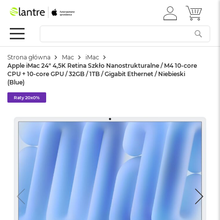
ZALOGUJ
MÓJ 
Apple
SIĘ
Festiwal
Mac
Strona główna
Mac
iMac
M
Apple iMac 24" 4,5K Retina Szkło Nanostrukturalne / M4 10-core
a
CPU + 10-core GPU / 32GB / 1TB / Gigabit Ethernet / Niebieski
c
(Blue)
B
o
Raty 20x0%
o
k
N
e
o
W
e
d
ł
u
g
k