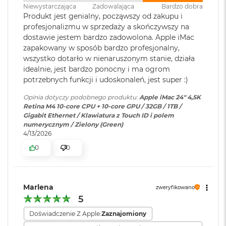
r
Niewystarczająca
Zadowalająca
Bardzo dobra
e
Połączenia i
Cztery porty Thunderbolt/USB
Produkt jest genialny, począwszy od zakupu i
b
Gniazdo słuchawkowe 3,5 mm z zaawansowaną obsługą
rozbudowa
:
4 obsługujące: Thunderbolt
profesjonalizmu w sprzedaży a skończywszy na
r
słuchawek o wysokiej impedancji
4(do 40 Gb/s),USB 4(do 40
n
dostawie jestem bardzo zadowolona. Apple iMac
Gigabit Ethernet
Gb/s),USB 3.1 drugiej generacji
y
zapakowany w sposób bardzo profesjonalny,
(do 10 Gb/s),DisplayPort;
Cztery porty Thunderbolt 4 obsługujące:
wszystko dotarło w nienaruszonym stanie, działa
M
Gniazdo słuchawkowe 3,5mm z
idealnie, jest bardzo ponocny i ma ogrom
a
Thunderbolt 4 (do 40 Gb/s)
zaawansowaną obsługą
potrzebnych funkcji i udoskonaleń, jest super :)
c
słuchawek o wysokiej
B
USB 4 (do 40 Gb/s)
impedancji
Opinia dotyczy podobnego produktu:
Apple iMac 24" 4,5K
o
Retina M4 10-core CPU + 10-core GPU / 32GB / 1TB /
o
USB 3.1 drugiej generacji (do 10 Gb/s)
Gigabit Ethernet / Klawiatura z Touch ID i polem
k
numerycznym / Zielony (Green)
A
Ekran
:
24" 4,5K (4480 x 2520)
DisplayPort
4/13/2026
i
r
0
0
Z
Powłoka ekranu
:
Szkło Nanostrukturalne
ł
o
t
Marlena
zweryfikowano
Obsługa wyświetlaczy
y
Typ ekranu
:
LED, IPS, RETINA
5
W
Doświadczenie Z Apple:
Zaznajomiony
Jednoczesne wyświetlanie obrazu w pełnej natywnej
e