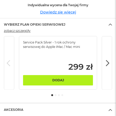
ó
Indywidualna wycena dla Twojej firmy
ż
Dowiedz się więcej
M
a
WYBIERZ PLAN OPIEKI SERWISOWEJ
c
zobacz szczegóły
B
o
o
Service Pack Silver - 1 rok ochrony
Servi
k
serwisowej do Apple iMac / Mac mini
serw
N
e
o
299 zł
I
n
d
y
DODAJ
g
o
M
a
c
AKCESORIA
B