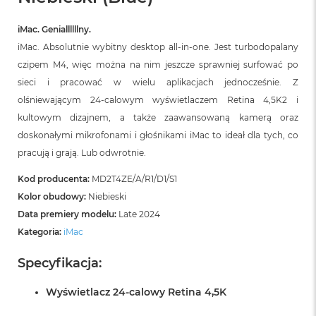
B
iMac. Geniallllllny.
M
a
iMac. Absolutnie wybitny desktop all‑in‑one. Jest turbodopalany
c
czipem M4, więc można na nim jeszcze sprawniej surfować po
B
sieci i pracować w wielu aplikacjach jednocześnie. Z
o
o
olśniewającym 24‑calowym wyświetlaczem Retina 4,5K2 i
k
kultowym dizajnem, a także zaawansowaną kamerą oraz
N
e
doskonałymi mikrofonami i głośnikami iMac to ideał dla tych, co
o
pracują i grają. Lub odwrotnie.
5
1
Kod producenta:
MD2T4ZE/A/R1/D1/S1
2
Kolor obudowy:
Niebieski
G
B
Data premiery modelu:
Late 2024
Kategoria:
iMac
M
a
Specyfikacja:
c
B
o
Wyświetlacz 24-calowy Retina 4,5K
o
k